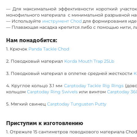
— Для максимальной эффективности короткий участок
монофильного материала с минимальной разрывной нагру
— Используйте
инструмент Chod
для формирования идеа
— Плавающая насадка крепится либо с помощью нити, л
Нам понадобится:
1. Крючок
Panda Tackle Chod
2. Поводковый материал
Korda Mouth Trap 25Lb
3. Поводковый материал в оплетке средней жесткости
K
4. Круглое кольцо 3.1 мм
Carptoday Tackle Rig Rings
(дово
кольцом
Carptoday Ring Swivels
или винтом
Carptoday 360
5. Мягкий свинец
Carptoday Tungusten Putty
Приступим к изготовлению
1.
Отрежьте 15 сантиметров поводкового материала Cho