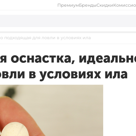
Премиум
Бренды
Скидки
Комиссио
ьно подходящая для ловли в условиях ила
ая оснастка, идеальн
вли в условиях ила