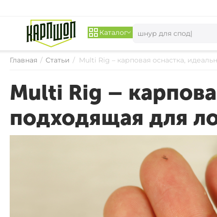
Каталог
Главная
/
Статьи
/
Multi Rig – карповая оснастка, идеал
Multi Rig – карпов
подходящая для ло