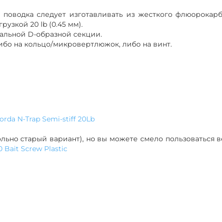
 поводка следует изготавливать из жесткого флюорокар
зкой 20 lb (0.45 мм).
льной D-образной секции.
ибо на кольцо/микровертлюжок, либо на винт.
orda N-Trap Semi-stiff 20Lb
льно старый вариант), но вы можете смело пользоваться 
 Bait Screw Plastic
d