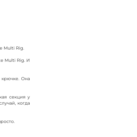
 Multi Rig.
 Multi Rig. И
 крючке. Она
кая секция у
случай, когда
росто.