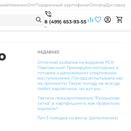
нка
Новинки
Опт
Подарочный сертификат
Оплата
Доставка
8 (499) 653-93-55
о
НЕДАВНЕЕ
Отличная рыбалка на водоеме РСК
Павловский! Тренируем молодежь и
готовим к дальнейшим спортивным
выступлениям! Погода испытывала нас
на прочность! Такую погоду не всегда
любят карпятники, но вот ры...
Тактика прикармливания “Румынская
сетка” в карпфишинге: как правильно
кормить?
Топ-3 поводка на весну (дополнение)