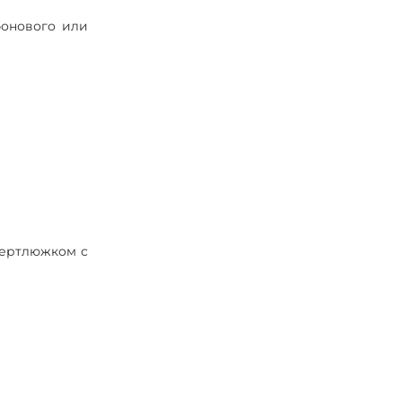
бонового или
вертлюжком с