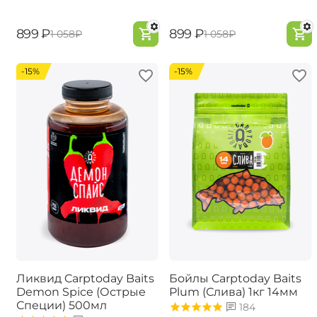
‍899‍
₽
‍899‍
₽
‍1 058‍
₽
‍1 058‍
₽
-15%
-15%
Ликвид Carptoday Baits
Бойлы Carptoday Baits
Demon Spice (Острые
Plum (Слива) 1кг 14мм
Специи) 500мл
184