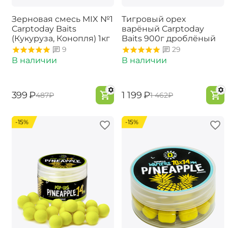
Зерновая смесь MIX №1
Тигровый орех
Carptoday Baits
варёный Carptoday
(Кукуруза, Конопля) 1кг
Baits 900г дроблёный
9
29
В наличии
В наличии
‍399‍
₽
‍1 199‍
₽
‍487‍
₽
‍1 462‍
₽
-15%
-15%