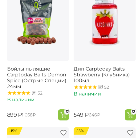
Бойлы пылящие
Дип Carptoday Baits
Carptoday Baits Demon
Strawberry (Клубника)
Spice (Острые Специи)
100мл
24мм
52
52
В наличии
В наличии
‍899‍
₽
‍549‍
₽
‍1 058‍
₽
‍646‍
₽
-15%
-15%