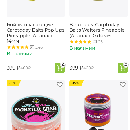
Бойлы плавающие
Вафтерсы Carptoday
Carptoday Baits Pop Ups
Baits Wafters Pineapple
Pineapple (Ананас)
(Ананас) 10х14мм
14мм
25
246
В наличии
В наличии
‍399‍
₽
‍399‍
₽
‍469‍
₽
‍469‍
₽
-15%
-15%