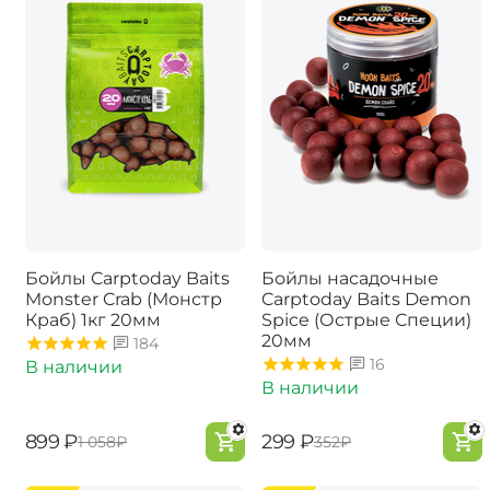
Бойлы Carptoday Baits
Бойлы насадочные
Monster Crab (Монстр
Carptoday Baits Demon
Краб) 1кг 20мм
Spice (Острые Специи)
20мм
184
16
В наличии
В наличии
‍899‍
₽
‍299‍
₽
‍1 058‍
₽
‍352‍
₽