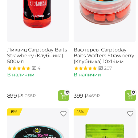
Ликвид Carptoday Baits
Вафтерсы Carptoday
Strawberry (Клубника)
Baits Wafters Strawberry
500мл
(Клубника) 10х14мм
4
207
В наличии
В наличии
‍899‍
₽
‍399‍
₽
‍1 058‍
₽
‍469‍
₽
-15%
-15%