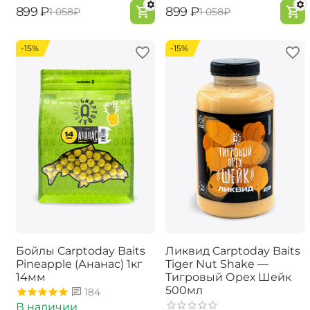
‍899‍
₽
‍899‍
₽
‍1 058‍
₽
‍1 058‍
₽
-15%
-15%
Бойлы Carptoday Baits
Ликвид Carptoday Baits
Pineapple (Ананас) 1кг
Tiger Nut Shake —
14мм
Тигровый Орех Шейк
500мл
184
В наличии