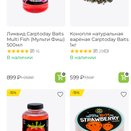
Ликвид Carptoday Baits
Конопля натуральная
Multi Fish (Мульти Фиш)
варёная Carptoday Baits
500мл
1кг
16
29
В наличии
В наличии
‍899‍
₽
‍599‍
₽
‍1 058‍
₽
‍730‍
₽
-15%
-15%