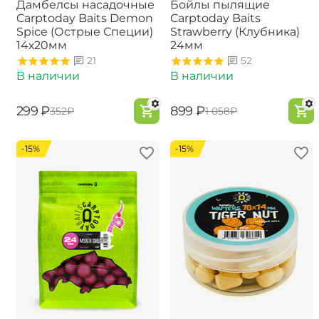
Дамбелсы насадочные
Бойлы пылящие
Carptoday Baits Demon
Carptoday Baits
Spice (Острые Специи)
Strawberry (Клубника)
14х20мм
24мм
21
52
В наличии
В наличии
‍299‍
₽
‍899‍
₽
‍352‍
₽
‍1 058‍
₽
-15%
-15%