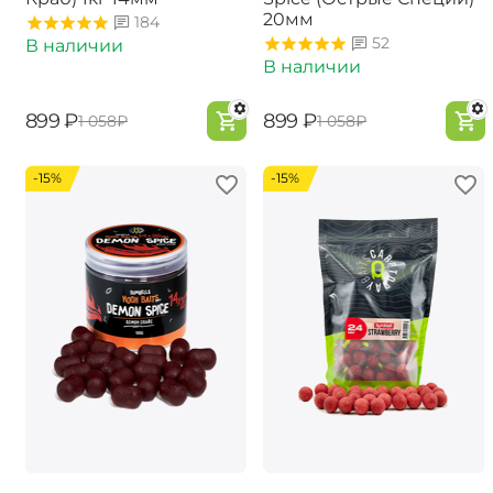
20мм
184
52
В наличии
В наличии
‍899‍
₽
‍899‍
₽
‍1 058‍
₽
‍1 058‍
₽
-15%
-15%