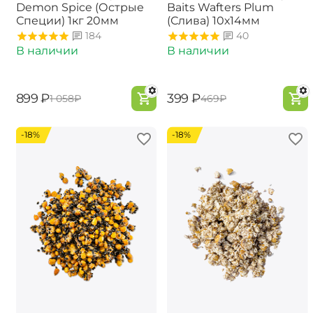
Demon Spice (Острые
Baits Wafters Plum
Специи) 1кг 20мм
(Слива) 10х14мм
184
40
В наличии
В наличии
‍899‍
₽
‍399‍
₽
‍1 058‍
₽
‍469‍
₽
-18%
-18%