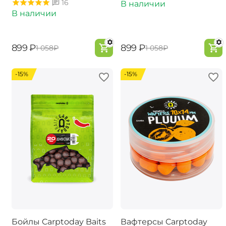
16
В наличии
В наличии
‍899‍
₽
‍899‍
₽
‍1 058‍
₽
‍1 058‍
₽
-15%
-15%
Бойлы Carptoday Baits
Вафтерсы Carptoday