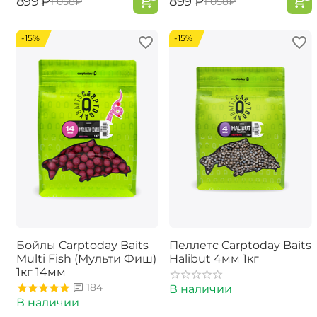
‍899‍
₽
‍899‍
₽
‍1 058‍
₽
‍1 058‍
₽
-15%
-15%
Бойлы Carptoday Baits
Пеллетс Carptoday Baits
Multi Fish (Мульти Фиш)
Halibut 4мм 1кг
1кг 14мм
184
В наличии
В наличии