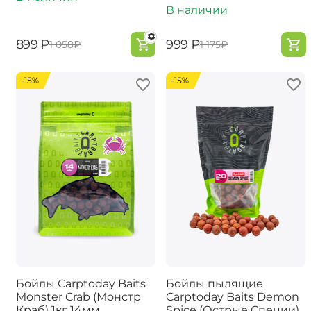
В наличии
‍899‍
₽
‍999‍
₽
‍1 058‍
₽
‍1 175‍
₽
-15%
-15%
Бойлы Carptoday Baits
Бойлы пылящие
Monster Crab (Монстр
Carptoday Baits Demon
Краб) 1кг 14мм
Spice (Острые Специи)