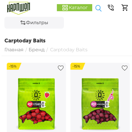
Каталог
Фильтры
Carptoday Baits
Главная
Бренд
Carptoday Baits
/
/
-15%
-15%