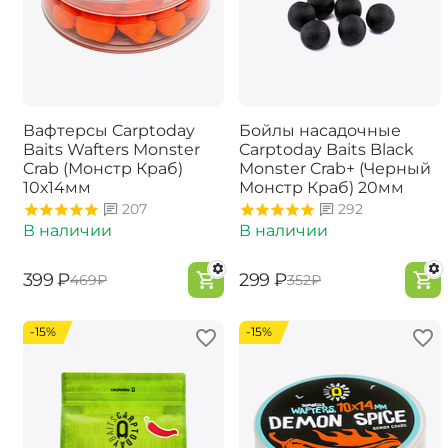
Вафтерсы Carptoday
Бойлы насадочные
Baits Wafters Monster
Carptoday Baits Black
Crab (Монстр Краб)
Monster Crab+ (Черный
10х14мм
Монстр Краб) 20мм
207
292
В наличии
В наличии
‍399‍
₽
‍299‍
₽
‍469‍
₽
‍352‍
₽
-15%
-15%