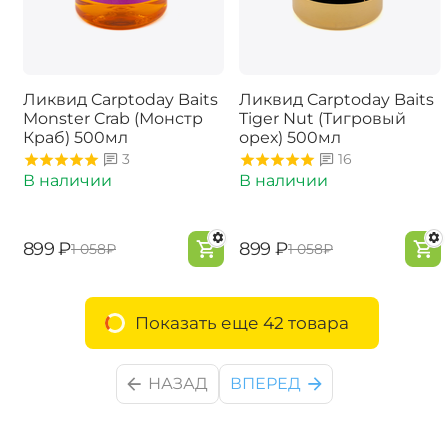
Ликвид Carptoday Baits
Ликвид Carptoday Baits
Monster Crab (Монстр
Tiger Nut (Тигровый
Краб) 500мл
орех) 500мл
3
16
В наличии
В наличии
‍899‍
₽
‍899‍
₽
‍1 058‍
₽
‍1 058‍
₽
Показать еще 42 товара
НАЗАД
ВПЕРЕД