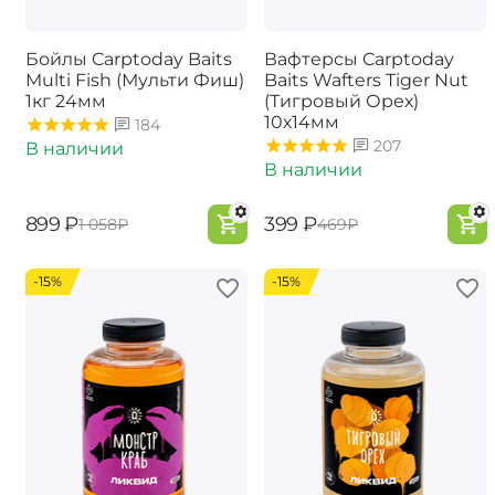
Бойлы Carptoday Baits
Вафтерсы Carptoday
Multi Fish (Мульти Фиш)
Baits Wafters Tiger Nut
1кг 24мм
(Тигровый Орех)
10х14мм
184
207
В наличии
В наличии
‍899‍
₽
‍399‍
₽
‍1 058‍
₽
‍469‍
₽
-15%
-15%