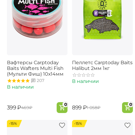
Вафтерсы Carptoday
Пеллетс Carptoday Baits
Baits Wafters Multi Fish
Halibut 2мм 1кг
(Мульти Фиш) 10х14мм
207
В наличии
В наличии
‍399‍
₽
‍899‍
₽
‍469‍
₽
‍1 058‍
₽
-15%
-15%