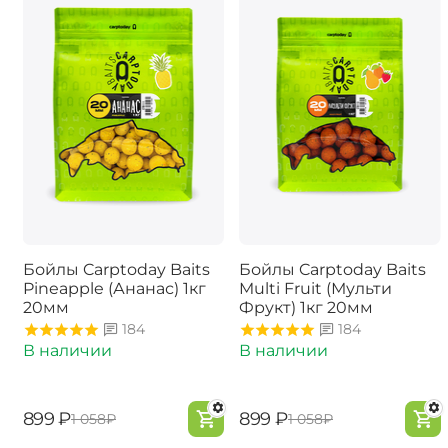
Бойлы Carptoday Baits
Бойлы Carptoday Baits
Pineapple (Ананас) 1кг
Multi Fruit (Мульти
20мм
Фрукт) 1кг 20мм
184
184
В наличии
В наличии
‍899‍
₽
‍899‍
₽
‍1 058‍
₽
‍1 058‍
₽