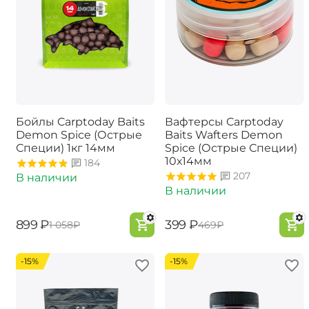
Бойлы Carptoday Baits
Вафтерсы Carptoday
Demon Spice (Острые
Baits Wafters Demon
Специи) 1кг 14мм
Spice (Острые Специи)
10х14мм
184
207
В наличии
В наличии
‍899‍
₽
‍399‍
₽
‍1 058‍
₽
‍469‍
₽
-15%
-15%