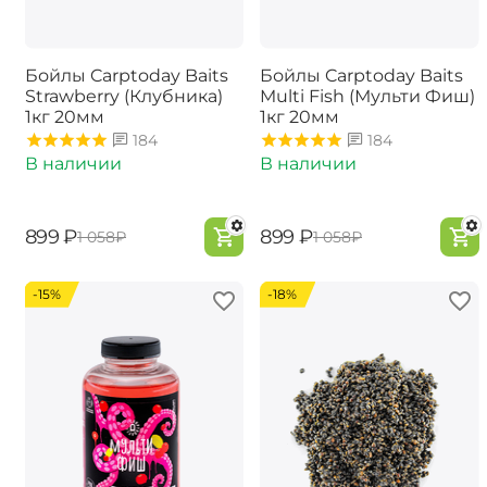
Бойлы Carptoday Baits
Бойлы Carptoday Baits
Strawberry (Клубника)
Multi Fish (Мульти Фиш)
1кг 20мм
1кг 20мм
184
184
В наличии
В наличии
‍899‍
₽
‍899‍
₽
‍1 058‍
₽
‍1 058‍
₽
-15%
-18%