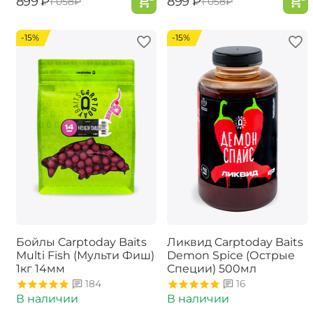
‍899‍
₽
‍899‍
₽
‍1 058‍
₽
‍1 058‍
₽
-15%
-15%
Бойлы Carptoday Baits
Ликвид Carptoday Baits
Multi Fish (Мульти Фиш)
Demon Spice (Острые
1кг 14мм
Специи) 500мл
184
16
В наличии
В наличии