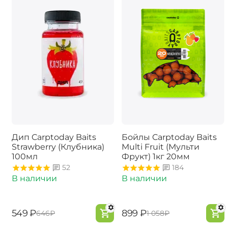
Дип Carptoday Baits
Бойлы Carptoday Baits
Strawberry (Клубника)
Multi Fruit (Мульти
100мл
Фрукт) 1кг 20мм
52
184
В наличии
В наличии
‍549‍
₽
‍899‍
₽
‍646‍
₽
‍1 058‍
₽