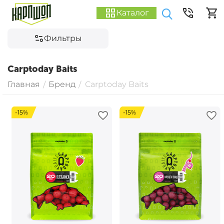
Каталог
Фильтры
Carptoday Baits
Главная
Бренд
Carptoday Baits
/
/
-15%
-15%