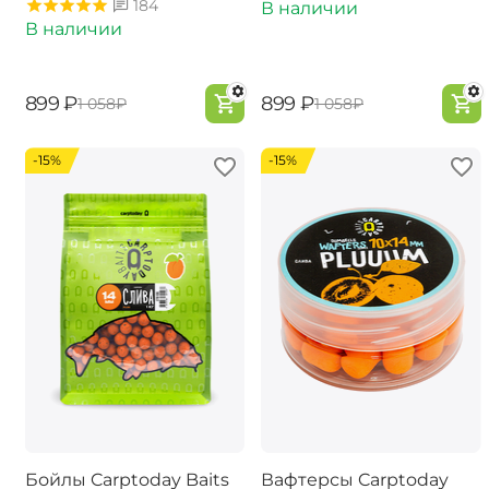
184
В наличии
В наличии
‍899‍
₽
‍899‍
₽
‍1 058‍
₽
‍1 058‍
₽
-15%
-15%
Бойлы Carptoday Baits
Вафтерсы Carptoday