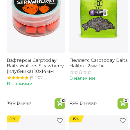
Вафтерсы Carptoday
Пеллетс Carptoday Baits
Baits Wafters Strawberry
Halibut 2мм 1кг
(Клубника) 10х14мм
207
В наличии
В наличии
‍399‍
₽
‍899‍
₽
‍469‍
₽
‍1 058‍
₽
-15%
-15%