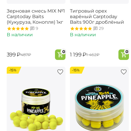
Зерновая смесь MIX №1
Тигровый орех
Carptoday Baits
варёный Carptoday
(Кукуруза, Конопля) 1кг
Baits 900г дроблёный
9
29
В наличии
В наличии
‍399‍
₽
‍1 199‍
₽
‍487‍
₽
‍1 462‍
₽
-15%
-15%