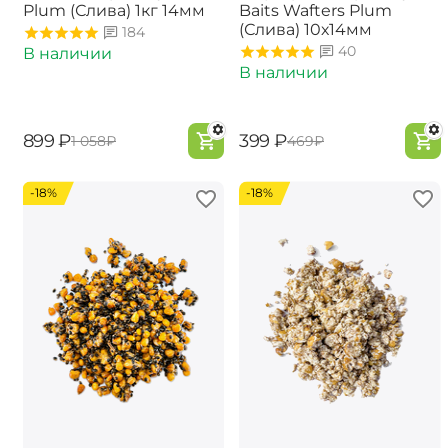
Plum (Слива) 1кг 14мм
Baits Wafters Plum
(Слива) 10х14мм
184
40
В наличии
В наличии
‍899‍
₽
‍399‍
₽
‍1 058‍
₽
‍469‍
₽
-18%
-18%