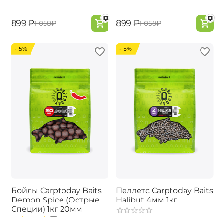
‍899‍
₽
‍899‍
₽
‍1 058‍
₽
‍1 058‍
₽
-15%
-15%
Бойлы Carptoday Baits
Пеллетс Carptoday Baits
Demon Spice (Острые
Halibut 4мм 1кг
Специи) 1кг 20мм