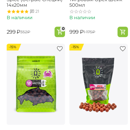
14х20мм
500мл
21
В наличии
В наличии
‍299‍
₽
‍999‍
₽
‍352‍
₽
‍1 175‍
₽
-15%
-15%