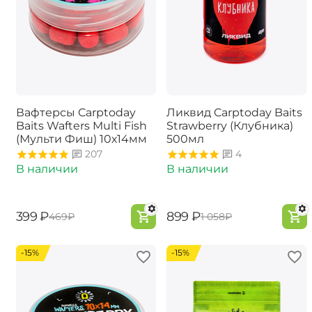
Вафтерсы Carptoday
Ликвид Carptoday Baits
Baits Wafters Multi Fish
Strawberry (Клубника)
(Мульти Фиш) 10х14мм
500мл
207
4
В наличии
В наличии
‍399‍
₽
‍899‍
₽
‍469‍
₽
‍1 058‍
₽
-15%
-15%