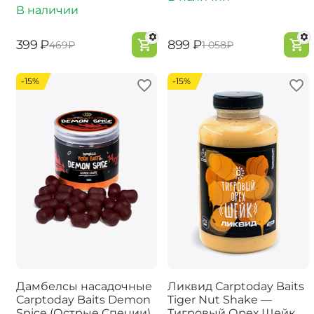
В наличии
‍399‍
₽
‍899‍
₽
‍469‍
₽
‍1 058‍
₽
-15%
-15%
Дамбелсы насадочные
Ликвид Carptoday Baits
Carptoday Baits Demon
Tiger Nut Shake —
Spice (Острые Специи)
Тигровый Орех Шейк