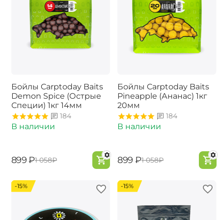
Бойлы Carptoday Baits
Бойлы Carptoday Baits
Demon Spice (Острые
Pineapple (Ананас) 1кг
Специи) 1кг 14мм
20мм
184
184
В наличии
В наличии
‍899‍
₽
‍899‍
₽
‍1 058‍
₽
‍1 058‍
₽
-15%
-15%