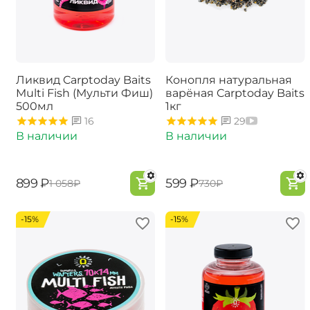
Ликвид Carptoday Baits
Конопля натуральная
Multi Fish (Мульти Фиш)
варёная Carptoday Baits
500мл
1кг
16
29
В наличии
В наличии
‍899‍
₽
‍599‍
₽
‍1 058‍
₽
‍730‍
₽
-15%
-15%