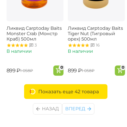
Ликвид Carptoday Baits
Ликвид Carptoday Baits
Monster Crab (Монстр
Tiger Nut (Тигровый
Краб) 500мл
орех) 500мл
3
16
В наличии
В наличии
‍899‍
₽
‍899‍
₽
‍1 058‍
₽
‍1 058‍
₽
Показать еще 42 товара
НАЗАД
ВПЕРЕД