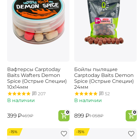
Вафтерсы Carptoday
Бойлы пылящие
Baits Wafters Demon
Carptoday Baits Demon
Spice (Острые Специи)
Spice (Острые Специи)
10х14мм
24мм
207
52
В наличии
В наличии
‍399‍
₽
‍899‍
₽
‍469‍
₽
‍1 058‍
₽
-15%
-15%