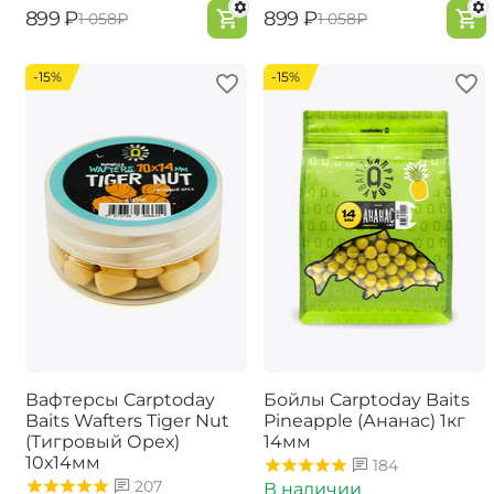
‍899‍
₽
‍899‍
₽
‍1 058‍
₽
‍1 058‍
₽
-15%
-15%
Вафтерсы Carptoday
Бойлы Carptoday Baits
Baits Wafters Tiger Nut
Pineapple (Ананас) 1кг
(Тигровый Орех)
14мм
10х14мм
184
207
В наличии