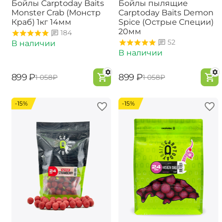
Бойлы Carptoday Baits
Бойлы пылящие
Monster Crab (Монстр
Carptoday Baits Demon
Краб) 1кг 14мм
Spice (Острые Специи)
20мм
184
52
В наличии
В наличии
‍899‍
₽
‍899‍
₽
‍1 058‍
₽
‍1 058‍
₽
-15%
-15%