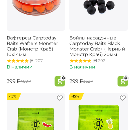
Вафтерсы Carptoday
Бойлы насадочные
Baits Wafters Monster
Carptoday Baits Black
Crab (Монстр Краб)
Monster Crab+ (Черный
10х14мм
Монстр Краб) 20мм
207
292
В наличии
В наличии
‍399‍
₽
‍299‍
₽
‍469‍
₽
‍352‍
₽
-15%
-15%