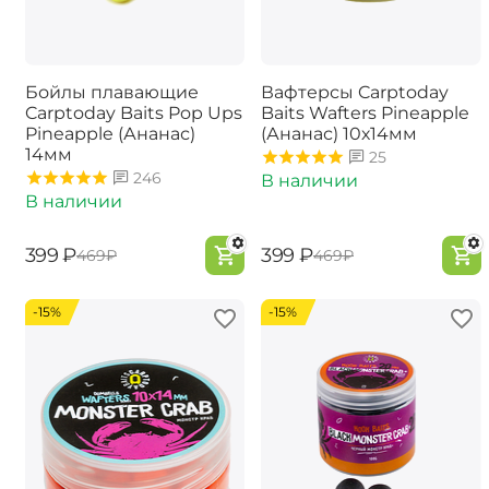
Бойлы плавающие
Вафтерсы Carptoday
Carptoday Baits Pop Ups
Baits Wafters Pineapple
Pineapple (Ананас)
(Ананас) 10х14мм
14мм
25
246
В наличии
В наличии
‍399‍
₽
‍399‍
₽
‍469‍
₽
‍469‍
₽
-15%
-15%