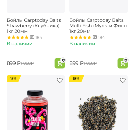
Бойлы Carptoday Baits
Бойлы Carptoday Baits
Strawberry (Клубника)
Multi Fish (Мульти Фиш)
1кг 20мм
1кг 20мм
184
184
В наличии
В наличии
‍899‍
₽
‍899‍
₽
‍1 058‍
₽
‍1 058‍
₽
-15%
-18%