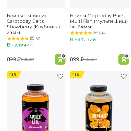
Бойлы пылящие
Бойлы Carptoday Baits
Carptoday Baits
Multi Fish (Мульти Фиш)
Strawberry (Клубника)
1кг 24мм
24мм
184
52
В наличии
В наличии
‍899‍
₽
‍899‍
₽
‍1 058‍
₽
‍1 058‍
₽
-15%
-15%