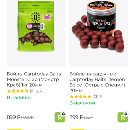
Бойлы Carptoday Baits
Бойлы насадочные
Monster Crab (Монстр
Carptoday Baits Demon
Краб) 1кг 20мм
Spice (Острые Специи)
20мм
184
16
В наличии
В наличии
‍899‍
₽
‍299‍
₽
‍1 058‍
₽
‍352‍
₽