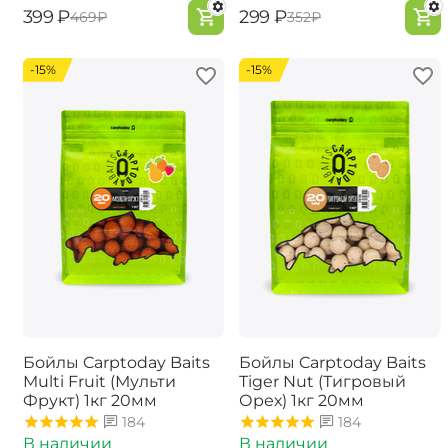
‍399‍
₽
‍299‍
₽
‍469‍
₽
‍352‍
₽
-15%
-15%
Бойлы Carptoday Baits
Бойлы Carptoday Baits
Multi Fruit (Мульти
Tiger Nut (Тигровый
Фрукт) 1кг 20мм
Орех) 1кг 20мм
184
184
В наличии
В наличии