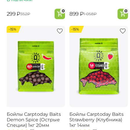
‍299‍
₽
‍899‍
₽
‍352‍
₽
‍1 058‍
₽
-15%
-15%
Бойлы Carptoday Baits
Бойлы Carptoday Baits
Demon Spice (Острые
Strawberry (Клубника)
Специи) 1кг 20мм
1кг 14мм