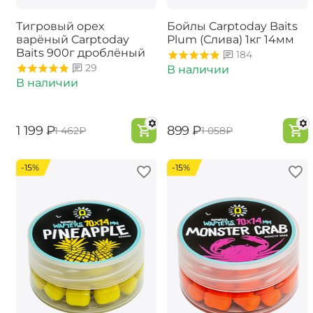
Тигровый орех
Бойлы Carptoday Baits
варёный Carptoday
Plum (Слива) 1кг 14мм
Baits 900г дроблёный
184
29
В наличии
В наличии
‍1 199‍
₽
‍899‍
₽
‍1 462‍
₽
‍1 058‍
₽
-15%
-15%