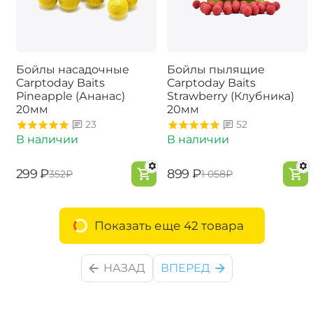
Бойлы насадочные
Бойлы пылящие
Carptoday Baits
Carptoday Baits
Pineapple (Ананас)
Strawberry (Клубника)
20мм
20мм
23
52
В наличии
В наличии
‍299‍
₽
‍899‍
₽
‍352‍
₽
‍1 058‍
₽
Показать еще 42 товара
НАЗАД
ВПЕРЕД