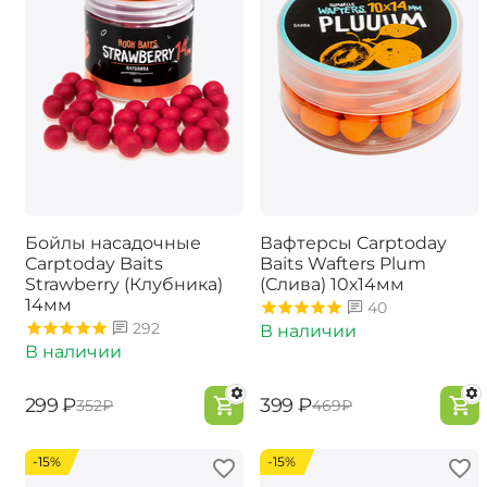
Бойлы насадочные
Вафтерсы Carptoday
Carptoday Baits
Baits Wafters Plum
Strawberry (Клубника)
(Слива) 10х14мм
14мм
40
292
В наличии
В наличии
‍299‍
₽
‍399‍
₽
‍352‍
₽
‍469‍
₽
-15%
-15%