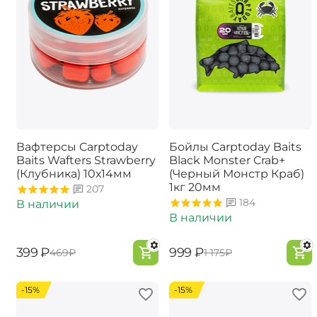
Вафтерсы Carptoday
Бойлы Carptoday Baits
Baits Wafters Strawberry
Black Monster Crab+
(Клубника) 10х14мм
(Черный Монстр Краб)
1кг 20мм
207
184
В наличии
В наличии
‍399‍
₽
‍999‍
₽
‍469‍
₽
‍1 175‍
₽
-15%
-15%