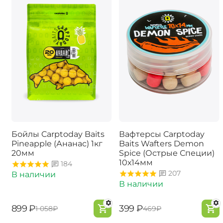
Бойлы Carptoday Baits
Вафтерсы Carptoday
Pineapple (Ананас) 1кг
Baits Wafters Demon
20мм
Spice (Острые Специи)
10х14мм
184
207
В наличии
В наличии
‍899‍
₽
‍399‍
₽
‍1 058‍
₽
‍469‍
₽