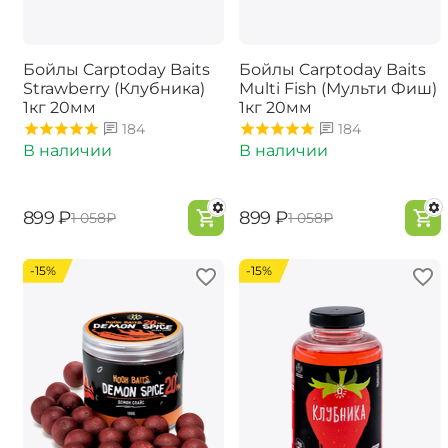
Бойлы Carptoday Baits
Бойлы Carptoday Baits
Strawberry (Клубника)
Multi Fish (Мульти Фиш)
1кг 20мм
1кг 20мм
184
184
В наличии
В наличии
‍899‍
₽
‍899‍
₽
‍1 058‍
₽
‍1 058‍
₽
-15%
-15%