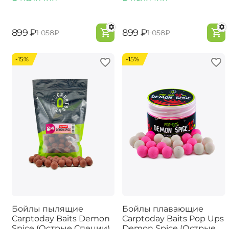
‍899‍
₽
‍899‍
₽
‍1 058‍
₽
‍1 058‍
₽
-15%
-15%
Бойлы пылящие
Бойлы плавающие
Carptoday Baits Demon
Carptoday Baits Pop Ups
Spice (Острые Специи)
Demon Spice (Острые