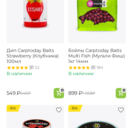
Дип Carptoday Baits
Бойлы Carptoday Baits
Strawberry (Клубника)
Multi Fish (Мульти Фиш)
100мл
1кг 14мм
52
184
В наличии
В наличии
‍549‍
₽
‍899‍
₽
‍646‍
₽
‍1 058‍
₽
-15%
-15%