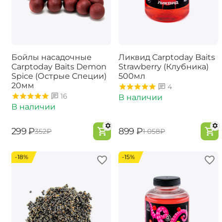
Бойлы насадочные
Ликвид Carptoday Baits
Carptoday Baits Demon
Strawberry (Клубника)
Spice (Острые Специи)
500мл
20мм
4
16
В наличии
В наличии
‍299‍
₽
‍899‍
₽
‍352‍
₽
‍1 058‍
₽
-18%
-15%