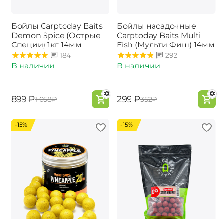
Бойлы Carptoday Baits
Бойлы насадочные
Demon Spice (Острые
Carptoday Baits Multi
Специи) 1кг 14мм
Fish (Мульти Фиш) 14мм
184
292
В наличии
В наличии
‍899‍
₽
‍299‍
₽
‍1 058‍
₽
‍352‍
₽
-15%
-15%