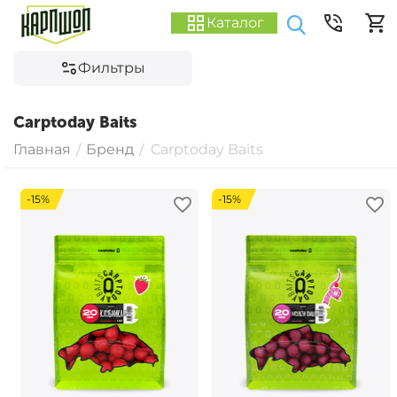
Каталог
Фильтры
Carptoday Baits
Главная
Бренд
Carptoday Baits
/
/
-15%
-15%