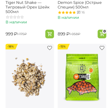
Tiger Nut Shake —
Demon Spice (Острые
Тигровый Орех Шейк
Специи) 500мл
500мл
16
В наличии
В наличии
‍999‍
₽
‍899‍
₽
‍1 175‍
₽
‍1 058‍
₽
-18%
-15%