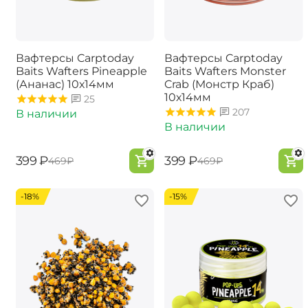
Вафтерсы Carptoday
Вафтерсы Carptoday
Baits Wafters Pineapple
Baits Wafters Monster
(Ананас) 10х14мм
Crab (Монстр Краб)
10х14мм
25
207
В наличии
В наличии
‍399‍
₽
‍399‍
₽
‍469‍
₽
‍469‍
₽
-18%
-15%