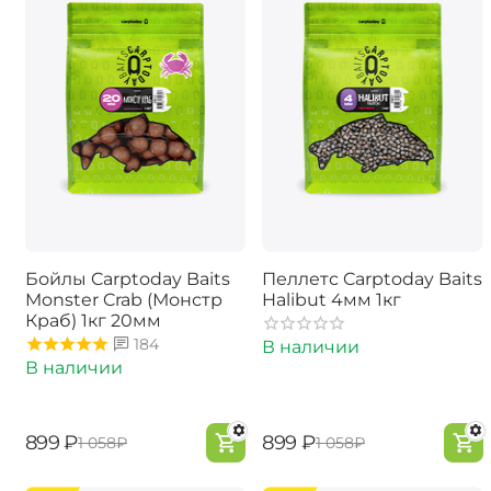
Бойлы Carptoday Baits
Пеллетс Carptoday Baits
Monster Crab (Монстр
Halibut 4мм 1кг
Краб) 1кг 20мм
184
В наличии
В наличии
‍899‍
₽
‍899‍
₽
‍1 058‍
₽
‍1 058‍
₽