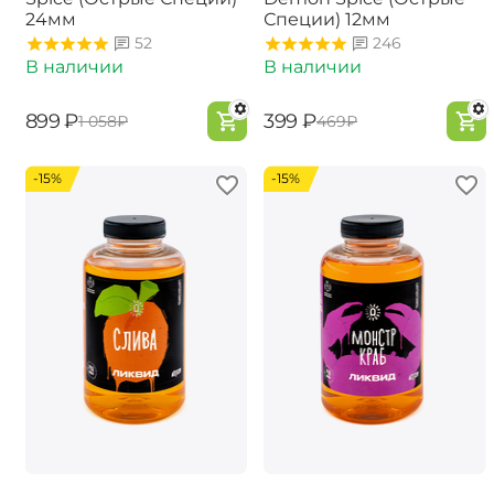
24мм
Специи) 12мм
52
246
В наличии
В наличии
‍899‍
₽
‍399‍
₽
‍1 058‍
₽
‍469‍
₽
-15%
-15%