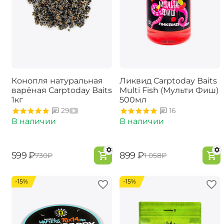
Конопля натуральная
Ликвид Carptoday Baits
варёная Carptoday Baits
Multi Fish (Мульти Фиш)
1кг
500мл
29
16
В наличии
В наличии
‍599‍
₽
‍899‍
₽
‍730‍
₽
‍1 058‍
₽
-15%
-15%