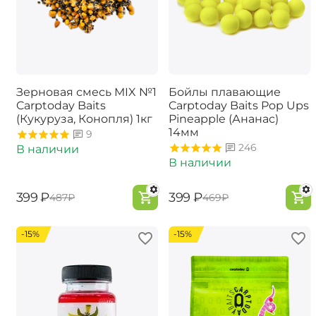
Зерновая смесь MIX №1
Бойлы плавающие
Carptoday Baits
Carptoday Baits Pop Ups
(Кукуруза, Конопля) 1кг
Pineapple (Ананас)
14мм
9
246
В наличии
В наличии
‍399‍
₽
‍399‍
₽
‍487‍
₽
‍469‍
₽
-15%
-15%