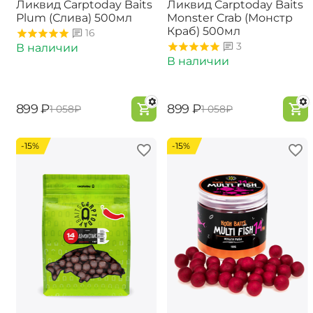
Ликвид Carptoday Baits
Ликвид Carptoday Baits
Plum (Слива) 500мл
Monster Crab (Монстр
Краб) 500мл
16
3
В наличии
В наличии
‍899‍
₽
‍899‍
₽
‍1 058‍
₽
‍1 058‍
₽
-15%
-15%