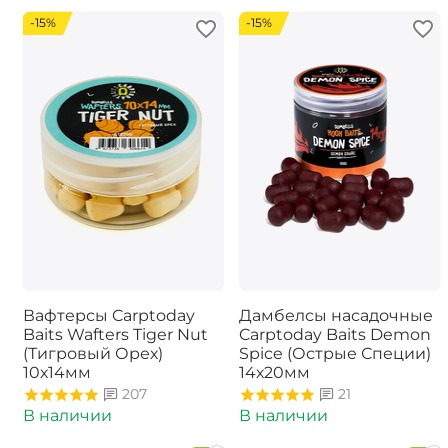
-15%
-15%
Вафтерсы Carptoday
Дамбелсы насадочные
Baits Wafters Tiger Nut
Carptoday Baits Demon
(Тигровый Орех)
Spice (Острые Специи)
10х14мм
14х20мм
207
21
В наличии
В наличии