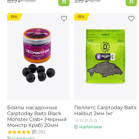
‍899‍
₽
‍399‍
₽
‍1 058‍
₽
‍469‍
₽
-15%
-15%
Бойлы насадочные
Пеллетс Carptoday Baits
Carptoday Baits Black
Halibut 2мм 1кг
Monster Crab+ (Черный
Монстр Краб) 20мм
В наличии
292
В наличии