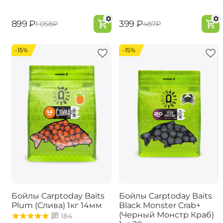
‍899‍
₽
‍399‍
₽
‍1 058‍
₽
‍487‍
₽
-15%
-15%
Бойлы Carptoday Baits
Бойлы Carptoday Baits
Plum (Слива) 1кг 14мм
Black Monster Crab+
(Черный Монстр Краб)
184