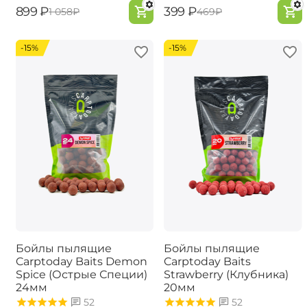
‍899‍
₽
‍399‍
₽
‍1 058‍
₽
‍469‍
₽
-15%
-15%
Бойлы пылящие
Бойлы пылящие
Carptoday Baits Demon
Carptoday Baits
Spice (Острые Специи)
Strawberry (Клубника)
24мм
20мм
52
52