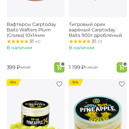
Вафтерсы Carptoday
Тигровый орех
Baits Wafters Plum
варёный Carptoday
(Слива) 10х14мм
Baits 900г дроблёный
40
29
В наличии
В наличии
‍399‍
₽
‍1 199‍
₽
‍469‍
₽
‍1 462‍
₽
-15%
-15%