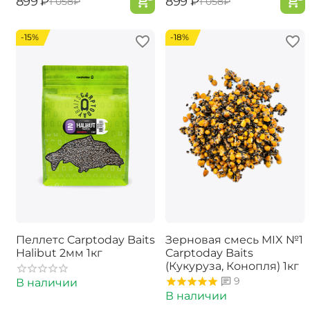
‍899‍
₽
‍899‍
₽
‍1 058‍
₽
‍1 058‍
₽
-15%
-18%
Пеллетс Carptoday Baits
Зерновая смесь MIX №1
Halibut 2мм 1кг
Carptoday Baits
(Кукуруза, Конопля) 1кг
9
В наличии
В наличии