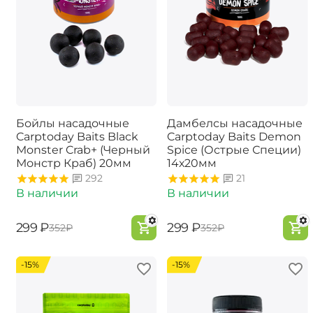
Бойлы насадочные
Дамбелсы насадочные
Carptoday Baits Black
Carptoday Baits Demon
Monster Crab+ (Черный
Spice (Острые Специи)
Монстр Краб) 20мм
14х20мм
292
21
В наличии
В наличии
‍299‍
₽
‍299‍
₽
‍352‍
₽
‍352‍
₽
-15%
-15%