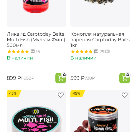
Ликвид Carptoday Baits
Конопля натуральная
Multi Fish (Мульти Фиш)
варёная Carptoday Baits
500мл
1кг
16
29
В наличии
В наличии
‍899‍
₽
‍599‍
₽
‍1 058‍
₽
‍730‍
₽
-15%
-15%