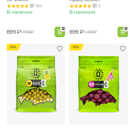
184
3
В наличии
В наличии
‍899‍
₽
‍899‍
₽
‍1 058‍
₽
‍1 058‍
₽
-15%
-15%