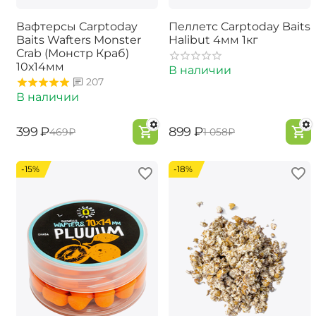
Вафтерсы Carptoday
Пеллетс Carptoday Baits
Baits Wafters Monster
Halibut 4мм 1кг
Crab (Монстр Краб)
10х14мм
В наличии
207
В наличии
‍399‍
₽
‍899‍
₽
‍469‍
₽
‍1 058‍
₽
-15%
-18%