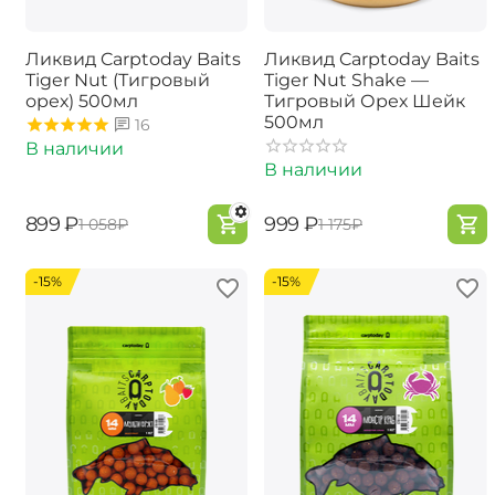
Ликвид Carptoday Baits
Ликвид Carptoday Baits
Tiger Nut (Тигровый
Tiger Nut Shake —
орех) 500мл
Тигровый Орех Шейк
500мл
16
В наличии
В наличии
‍899‍
₽
‍999‍
₽
‍1 058‍
₽
‍1 175‍
₽
-15%
-15%