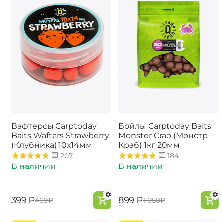
Вафтерсы Carptoday
Бойлы Carptoday Baits
Baits Wafters Strawberry
Monster Crab (Монстр
(Клубника) 10х14мм
Краб) 1кг 20мм
207
184
В наличии
В наличии
‍399‍
₽
‍899‍
₽
‍469‍
₽
‍1 058‍
₽