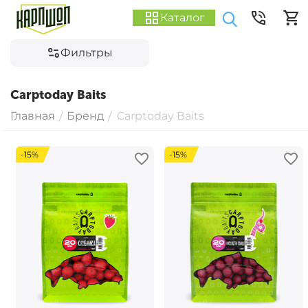
Каталог
Фильтры
Carptoday Baits
Главная
Бренд
Carptoday Baits
/
/
-15%
-15%