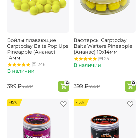
Бойлы плавающие
Вафтерсы Carptoday
Carptoday Baits Pop Ups
Baits Wafters Pineapple
Pineapple (Ананас)
(Ананас) 10х14мм
14мм
25
246
В наличии
В наличии
‍399‍
₽
‍399‍
₽
‍469‍
₽
‍469‍
₽
-15%
-15%