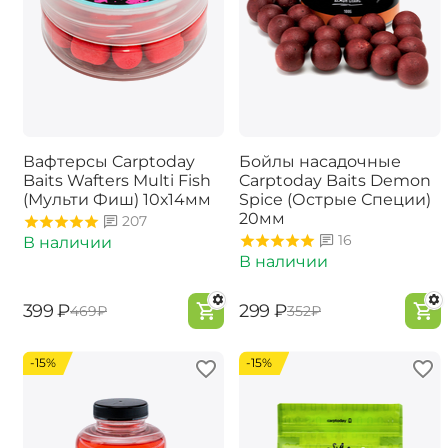
Вафтерсы Carptoday
Бойлы насадочные
Baits Wafters Multi Fish
Carptoday Baits Demon
(Мульти Фиш) 10х14мм
Spice (Острые Специи)
20мм
207
16
В наличии
В наличии
‍399‍
₽
‍299‍
₽
‍469‍
₽
‍352‍
₽
-15%
-15%