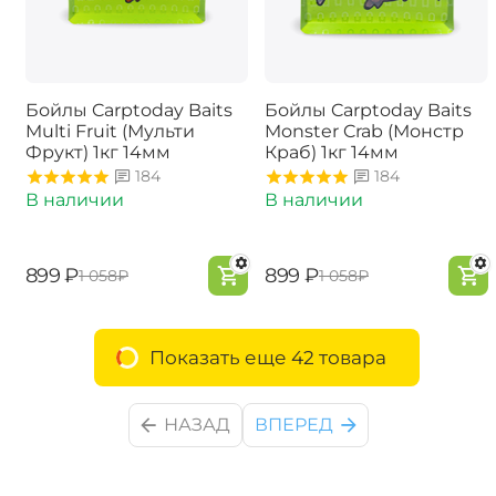
Бойлы Carptoday Baits
Бойлы Carptoday Baits
Multi Fruit (Мульти
Monster Crab (Монстр
Фрукт) 1кг 14мм
Краб) 1кг 14мм
184
184
В наличии
В наличии
‍899‍
₽
‍899‍
₽
‍1 058‍
₽
‍1 058‍
₽
Показать еще 42 товара
НАЗАД
ВПЕРЕД