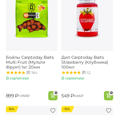
Бойлы Carptoday Baits
Дип Carptoday Baits
Multi Fruit (Мульти
Strawberry (Клубника)
Фрукт) 1кг 20мм
100мл
184
52
В наличии
В наличии
‍899‍
₽
‍549‍
₽
‍1 058‍
₽
‍646‍
₽
-15%
-15%