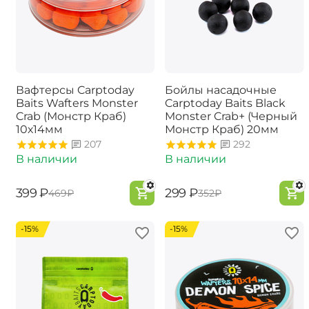
Вафтерсы Carptoday
Бойлы насадочные
Baits Wafters Monster
Carptoday Baits Black
Crab (Монстр Краб)
Monster Crab+ (Черный
10х14мм
Монстр Краб) 20мм
207
292
В наличии
В наличии
‍399‍
₽
‍299‍
₽
‍469‍
₽
‍352‍
₽
-15%
-15%