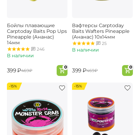
Бойлы плавающие
Вафтерсы Carptoday
Carptoday Baits Pop Ups
Baits Wafters Pineapple
Pineapple (Ананас)
(Ананас) 10х14мм
14мм
25
246
В наличии
В наличии
‍399‍
₽
‍399‍
₽
‍469‍
₽
‍469‍
₽
-15%
-15%