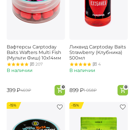
Вафтерсы Carptoday
Ликвид Carptoday Baits
Baits Wafters Multi Fish
Strawberry (Клубника)
(Мульти Фиш) 10х14мм
500мл
207
4
В наличии
В наличии
‍399‍
₽
‍899‍
₽
‍469‍
₽
‍1 058‍
₽
-15%
-15%