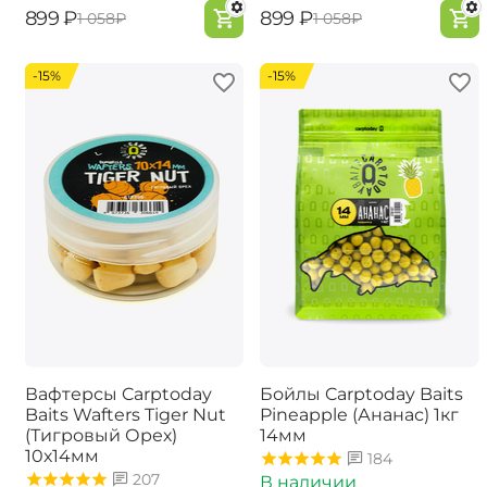
‍899‍
₽
‍899‍
₽
‍1 058‍
₽
‍1 058‍
₽
-15%
-15%
Вафтерсы Carptoday
Бойлы Carptoday Baits
Baits Wafters Tiger Nut
Pineapple (Ананас) 1кг
(Тигровый Орех)
14мм
10х14мм
184
207
В наличии