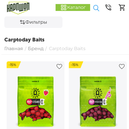
Каталог
Фильтры
Carptoday Baits
Главная
Бренд
Carptoday Baits
/
/
-15%
-15%