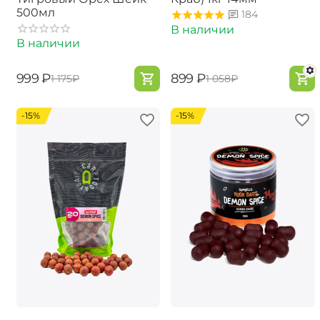
500мл
184
В наличии
В наличии
‍999‍
₽
‍899‍
₽
‍1 175‍
₽
‍1 058‍
₽
-15%
-15%