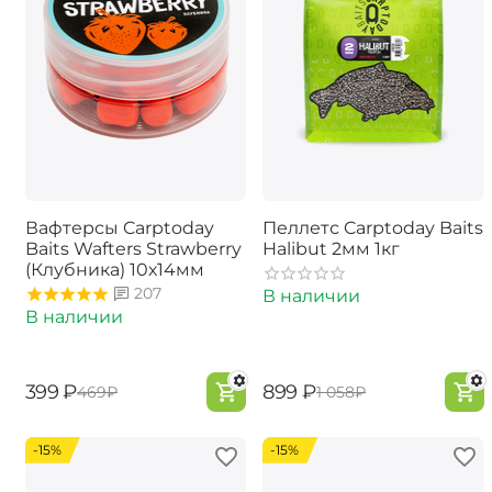
Вафтерсы Carptoday
Пеллетс Carptoday Baits
Baits Wafters Strawberry
Halibut 2мм 1кг
(Клубника) 10х14мм
207
В наличии
В наличии
‍399‍
₽
‍899‍
₽
‍469‍
₽
‍1 058‍
₽
-15%
-15%