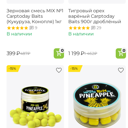
Зерновая смесь MIX №1
Тигровый орех
Carptoday Baits
варёный Carptoday
(Кукуруза, Конопля) 1кг
Baits 900г дроблёный
9
29
В наличии
В наличии
‍399‍
₽
‍1 199‍
₽
‍487‍
₽
‍1 462‍
₽
-15%
-15%