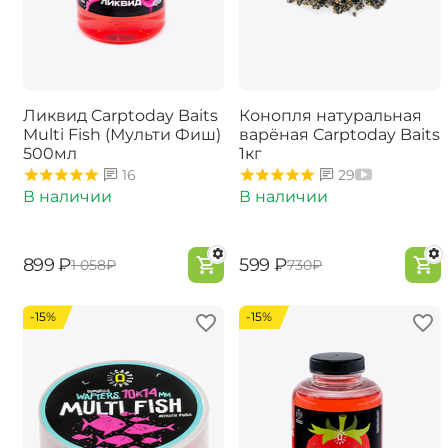
Ликвид Carptoday Baits
Конопля натуральная
Multi Fish (Мульти Фиш)
варёная Carptoday Baits
500мл
1кг
16
29
В наличии
В наличии
‍899‍
₽
‍599‍
₽
‍1 058‍
₽
‍730‍
₽
-15%
-15%