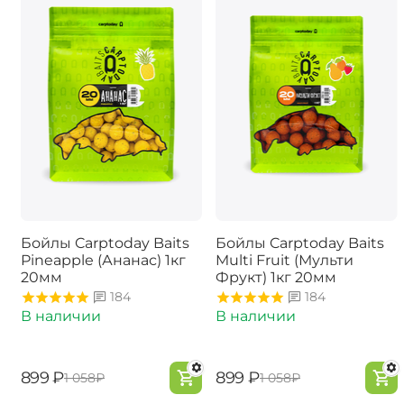
Бойлы Carptoday Baits
Бойлы Carptoday Baits
Pineapple (Ананас) 1кг
Multi Fruit (Мульти
20мм
Фрукт) 1кг 20мм
184
184
В наличии
В наличии
‍899‍
₽
‍899‍
₽
‍1 058‍
₽
‍1 058‍
₽