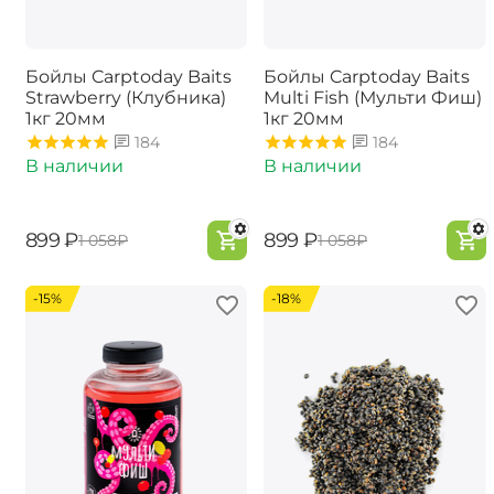
Бойлы Carptoday Baits
Бойлы Carptoday Baits
Strawberry (Клубника)
Multi Fish (Мульти Фиш)
1кг 20мм
1кг 20мм
184
184
В наличии
В наличии
‍899‍
₽
‍899‍
₽
‍1 058‍
₽
‍1 058‍
₽
-15%
-18%