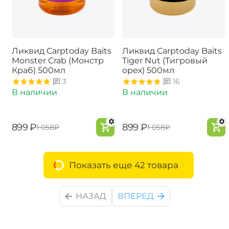
Ликвид Carptoday Baits
Ликвид Carptoday Baits
Monster Crab (Монстр
Tiger Nut (Тигровый
Краб) 500мл
орех) 500мл
3
16
В наличии
В наличии
‍899‍
₽
‍899‍
₽
‍1 058‍
₽
‍1 058‍
₽
Показать еще 42 товара
НАЗАД
ВПЕРЕД