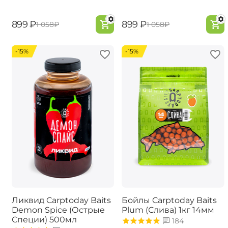
‍899‍
₽
‍899‍
₽
‍1 058‍
₽
‍1 058‍
₽
-15%
-15%
Ликвид Carptoday Baits
Бойлы Carptoday Baits
Demon Spice (Острые
Plum (Слива) 1кг 14мм
Специи) 500мл
184