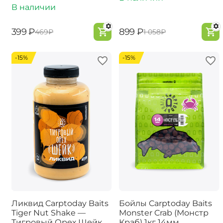
В наличии
‍399‍
₽
‍899‍
₽
‍469‍
₽
‍1 058‍
₽
-15%
-15%
Ликвид Carptoday Baits
Бойлы Carptoday Baits
Tiger Nut Shake —
Monster Crab (Монстр
Тигровый Орех Шейк
Краб) 1кг 14мм