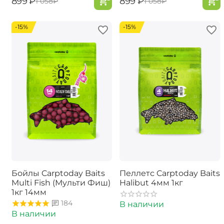
‍899‍
₽
‍899‍
₽
‍1 058‍
₽
‍1 058‍
₽
-15%
-15%
Бойлы Carptoday Baits
Пеллетс Carptoday Baits
Multi Fish (Мульти Фиш)
Halibut 4мм 1кг
1кг 14мм
184
В наличии
В наличии