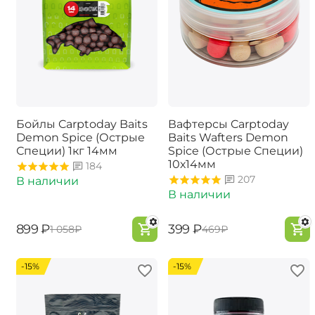
Бойлы Carptoday Baits
Вафтерсы Carptoday
Demon Spice (Острые
Baits Wafters Demon
Специи) 1кг 14мм
Spice (Острые Специи)
10х14мм
184
207
В наличии
В наличии
‍899‍
₽
‍399‍
₽
‍1 058‍
₽
‍469‍
₽
-15%
-15%