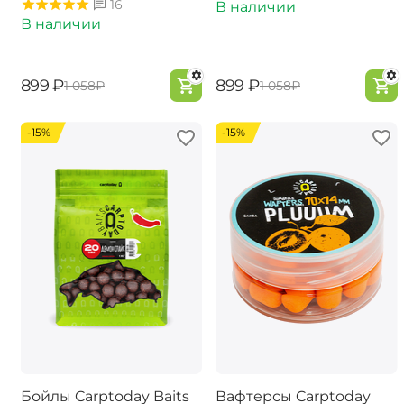
16
В наличии
В наличии
‍899‍
₽
‍899‍
₽
‍1 058‍
₽
‍1 058‍
₽
-15%
-15%
Бойлы Carptoday Baits
Вафтерсы Carptoday