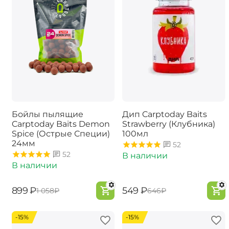
Бойлы пылящие
Дип Carptoday Baits
Carptoday Baits Demon
Strawberry (Клубника)
Spice (Острые Специи)
100мл
24мм
52
52
В наличии
В наличии
‍899‍
₽
‍549‍
₽
‍1 058‍
₽
‍646‍
₽
-15%
-15%