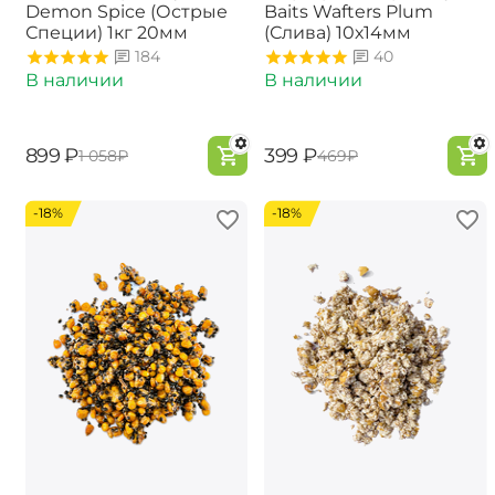
Demon Spice (Острые
Baits Wafters Plum
Специи) 1кг 20мм
(Слива) 10х14мм
184
40
В наличии
В наличии
‍899‍
₽
‍399‍
₽
‍1 058‍
₽
‍469‍
₽
-18%
-18%