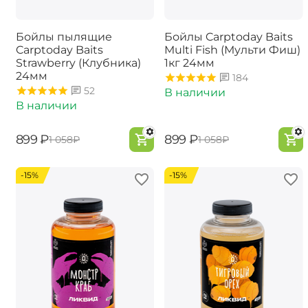
Бойлы пылящие
Бойлы Carptoday Baits
Carptoday Baits
Multi Fish (Мульти Фиш)
Strawberry (Клубника)
1кг 24мм
24мм
184
52
В наличии
В наличии
‍899‍
₽
‍899‍
₽
‍1 058‍
₽
‍1 058‍
₽
-15%
-15%