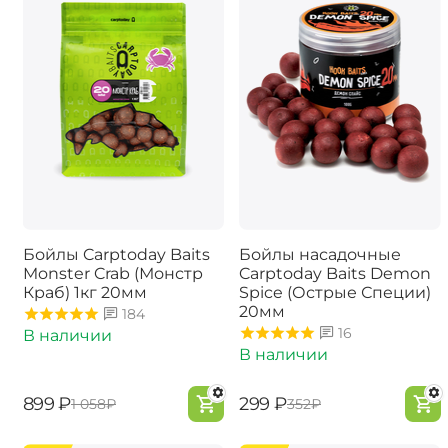
Бойлы Carptoday Baits
Бойлы насадочные
Monster Crab (Монстр
Carptoday Baits Demon
Краб) 1кг 20мм
Spice (Острые Специи)
20мм
184
16
В наличии
В наличии
‍899‍
₽
‍299‍
₽
‍1 058‍
₽
‍352‍
₽