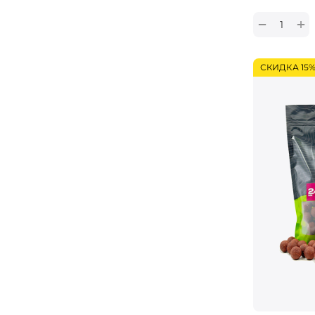
+
−
СКИДКА 15