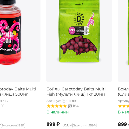
today Baits Multi
Бойлы Carptoday Baits Multi
Бойл
ти Фиш) 500мл
Fish (Мульти Фиш) 1кг 20мм
(Слив
B096
Артикул:
CTB118
Артику
16
184
В наличии
В на
‍899‍
₽
‍899‍
₽
‍1 058‍
₽
Экономия:
‍159‍
₽
Экономия:
‍159‍
₽