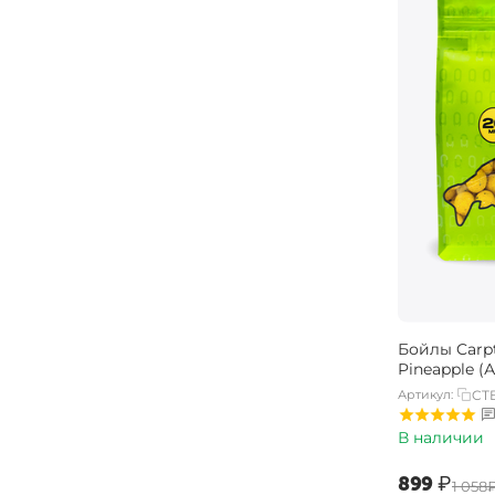
Бойлы Carpt
Pineapple (
Артикул:
CTB
В наличии
‍899‍
₽
‍1 058‍