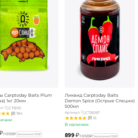
ы Carptoday Baits Plum
Ликвид Carptoday Baits
а) 1кг 20мм
Demon Spice (Острые Специи)
500мл
л:
CTB110
Артикул:
CTB097
184
16
личии
В наличии
₽
‍1 058‍
₽
‍899‍
₽
Экономия:
‍159‍
₽
‍1 058‍
₽
Экономия:
‍159‍
₽