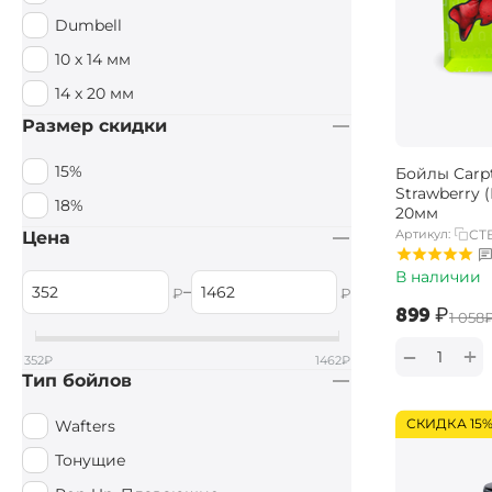
Dumbell
10 х 14 мм
14 x 20 мм
Размер скидки
15%
Бойлы Carpt
Strawberry 
18%
20мм
Артикул:
CTB
Цена
В наличии
–
₽
₽
‍899‍
₽
‍1 058‍
+
−
352
₽
1462
₽
Тип бойлов
СКИДКА 15
Wafters
Тонущие