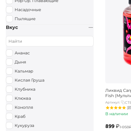
Pop-Up. Плавающие
Насадочные
Пылящие
Вкус
Ананас
Дыня
Кальмар
Кислая Груша
Клубника
Ликвид Carp
Fish (Муль
Клюква
Артикул:
CT
Конопля
В наличии
Краб
Кукуруза
‍899‍
₽
‍1 058‍