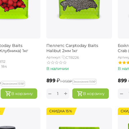
oday Baits
Пеллетс Carptoday Baits
Бойл
(Клубника) 1кг
Halibut 2мм 1кг
Crab 
Артикул:
CTB226
Артику
112
184
В наличии
В на
‍899‍
₽
‍899‍
‍1 058‍
₽
Экономия:
‍159‍
₽
₽
Экономия:
‍159‍
₽
+
−
−
В корзину
В корзину
%
СКИДКА 15%
СКИ