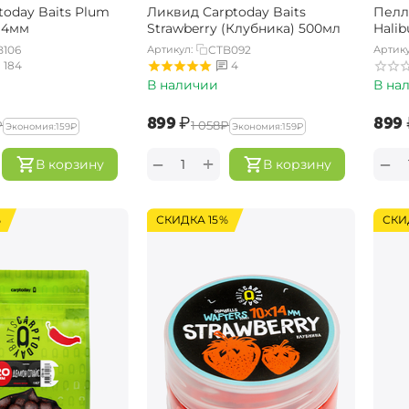
oday Baits Plum
Ликвид Carptoday Baits
Пелл
 14мм
Strawberry (Клубника) 500мл
Halib
B106
Артикул:
CTB092
Артику
184
4
В наличии
В на
‍899‍
₽
‍899‍
₽
‍1 058‍
₽
Экономия:
‍159‍
₽
Экономия:
‍159‍
₽
+
−
−
В корзину
В корзину
%
СКИДКА 15%
СКИ