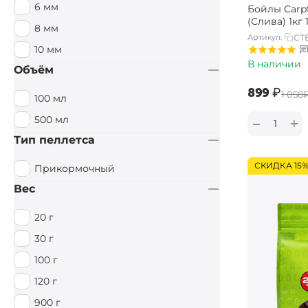
6 мм
Бойлы Carpt
Специи / Острый
(Слива) 1кг
8 мм
Артикул:
CT
Тигровый орех
10 мм
Тутти Фрутти
В наличии
Объём
Фруктовый
‍899‍
₽
‍1 058‍
100 мл
Фруктовый / Кислый
500 мл
+
−
Цитрус
Тип пеллетса
Чеснок
СКИДКА 15
Прикормочный
Вес
20 г
30 г
100 г
120 г
900 г