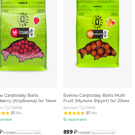
ы Carptoday Baits
Бойлы Carptoday Baits Multi
berry (Клубника) 1кг 14мм
Fruit (Мульти Фрукт) 1кг 20мм
л:
CTB108
Артикул:
CTB113
184
184
личии
В наличии
₽
‍899‍
₽
‍1 058‍
₽
‍1 058‍
₽
Экономия:
‍159‍
₽
Экономия:
‍159‍
₽