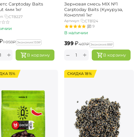
етс Carptoday Baits
Зерновая смесь MIX №1
ut 4мм 1кг
Carptoday Baits (Кукуруза,
Конопля) 1кг
л:
CTB227
Артикул:
CTB124
9
личии
В наличии
₽
‍1 058‍
₽
‍399‍
₽
Экономия:
‍159‍
₽
‍487‍
₽
Экономия:
‍88‍
₽
+
+
−
В корзину
В корзину
ДКА 15%
СКИДКА 18%