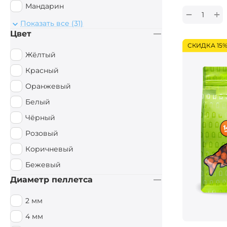
Мандарин
+
−
Монстр Краб
Показать все (31)
Цвет
Мульти Фиш
СКИДКА 15
Мульти Фрукт
Жёлтый
Мясной
Красный
Орех
Оранжевый
Острые Специи
Белый
Осьминог
Чёрный
Палтус
Розовый
Перец чили
Коричневый
Пряный
Бежевый
Рыбный
Диаметр пеллетса
Рыбный / Мясной
2 мм
Слива
4 мм
Смесь зерновых