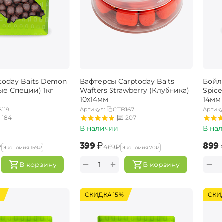
today Baits Demon
Вафтерсы Carptoday Baits
Бойл
ые Специи) 1кг
Wafters Strawberry (Клубника)
Spice
10х14мм
14мм
119
Артикул:
CTB167
Артику
184
207
В наличии
В на
‍399‍
₽
‍899‍
₽
‍469‍
₽
Экономия:
‍159‍
₽
Экономия:
‍70‍
₽
+
−
−
В корзину
В корзину
%
СКИДКА 15%
СКИ