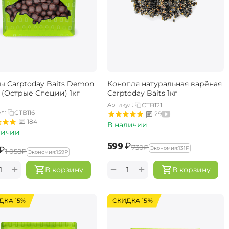
ы Carptoday Baits Demon
Конопля натуральная варёная
 (Острые Специи) 1кг
Carptoday Baits 1кг
Артикул:
CTB121
л:
CTB116
29
184
В наличии
личии
‍599‍
₽
‍730‍
₽
₽
Экономия:
‍131‍
₽
‍1 058‍
₽
Экономия:
‍159‍
₽
+
+
−
В корзину
В корзину
ДКА 15%
СКИДКА 15%