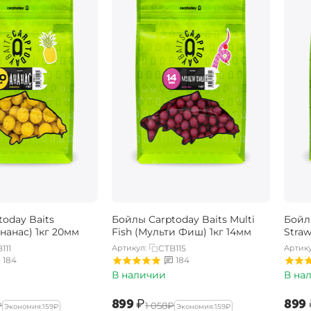
oday Baits
Бойлы Carptoday Baits Multi
Бойл
Ананас) 1кг 20мм
Fish (Мульти Фиш) 1кг 14мм
Straw
111
Артикул:
CTB115
Артику
184
184
В наличии
В на
‍899‍
₽
‍899‍
₽
‍1 058‍
₽
Экономия:
‍159‍
₽
Экономия:
‍159‍
₽