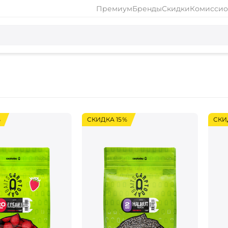
Премиум
Бренды
Скидки
Комиссио
%
СКИДКА 15%
СКИ