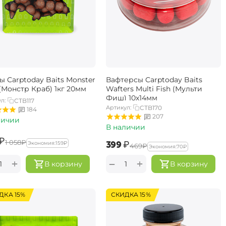
ы Carptoday Baits Monster
Вафтерсы Carptoday Baits
(Монстр Краб) 1кг 20мм
Wafters Multi Fish (Мульти
Фиш) 10х14мм
л:
CTB117
Артикул:
CTB170
184
207
личии
В наличии
₽
‍1 058‍
₽
‍399‍
₽
Экономия:
‍159‍
₽
‍469‍
₽
Экономия:
‍70‍
₽
+
+
−
В корзину
В корзину
ДКА 15%
СКИДКА 15%