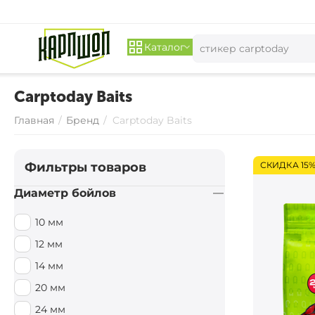
Каталог
Carptoday Baits
Главная
/
Бренд
/
Carptoday Baits
Фильтры товаров
СКИДКА 15
Диаметр бойлов
10 мм
12 мм
14 мм
20 мм
24 мм