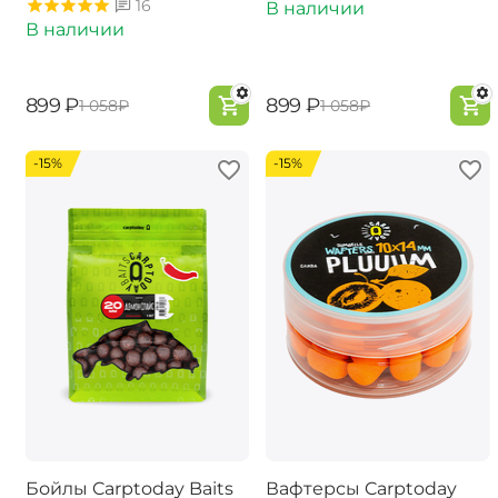
16
В наличии
В наличии
‍899‍
₽
‍899‍
₽
‍1 058‍
₽
‍1 058‍
₽
-15%
-15%
Бойлы Carptoday Baits
Вафтерсы Carptoday