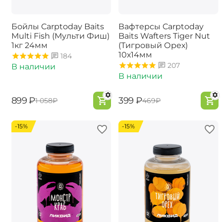
Бойлы Carptoday Baits
Вафтерсы Carptoday
Multi Fish (Мульти Фиш)
Baits Wafters Tiger Nut
1кг 24мм
(Тигровый Орех)
10х14мм
184
207
В наличии
В наличии
‍899‍
₽
‍399‍
₽
‍1 058‍
₽
‍469‍
₽
-15%
-15%