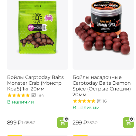
Бойлы Carptoday Baits
Бойлы насадочные
Monster Crab (Монстр
Carptoday Baits Demon
Краб) 1кг 20мм
Spice (Острые Специи)
20мм
184
16
В наличии
В наличии
‍899‍
₽
‍299‍
₽
‍1 058‍
₽
‍352‍
₽