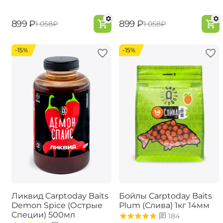
‍899‍
₽
‍899‍
₽
‍1 058‍
₽
‍1 058‍
₽
-15%
-15%
Ликвид Carptoday Baits
Бойлы Carptoday Baits
Demon Spice (Острые
Plum (Слива) 1кг 14мм
Специи) 500мл
184