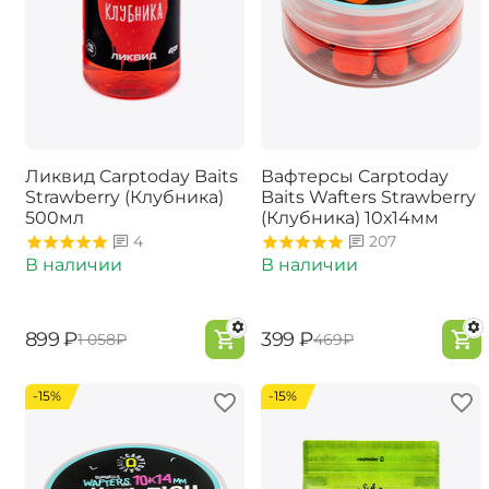
Ликвид Carptoday Baits
Вафтерсы Carptoday
Strawberry (Клубника)
Baits Wafters Strawberry
500мл
(Клубника) 10х14мм
4
207
В наличии
В наличии
‍899‍
₽
‍399‍
₽
‍1 058‍
₽
‍469‍
₽
-15%
-15%