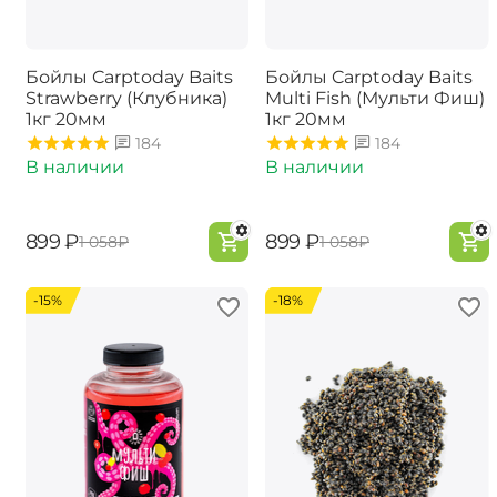
Бойлы Carptoday Baits
Бойлы Carptoday Baits
Strawberry (Клубника)
Multi Fish (Мульти Фиш)
1кг 20мм
1кг 20мм
184
184
В наличии
В наличии
‍899‍
₽
‍899‍
₽
‍1 058‍
₽
‍1 058‍
₽
-15%
-18%