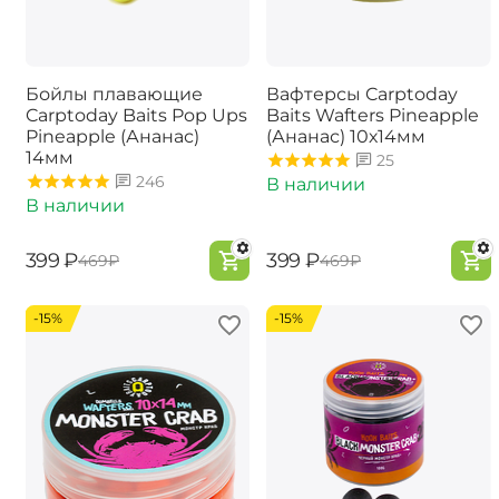
Бойлы плавающие
Вафтерсы Carptoday
Carptoday Baits Pop Ups
Baits Wafters Pineapple
Pineapple (Ананас)
(Ананас) 10х14мм
14мм
25
246
В наличии
В наличии
‍399‍
₽
‍399‍
₽
‍469‍
₽
‍469‍
₽
-15%
-15%