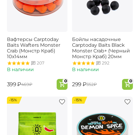
Вафтерсы Carptoday
Бойлы насадочные
Baits Wafters Monster
Carptoday Baits Black
Crab (Монстр Краб)
Monster Crab+ (Черный
10х14мм
Монстр Краб) 20мм
207
292
В наличии
В наличии
‍399‍
₽
‍299‍
₽
‍469‍
₽
‍352‍
₽
-15%
-15%