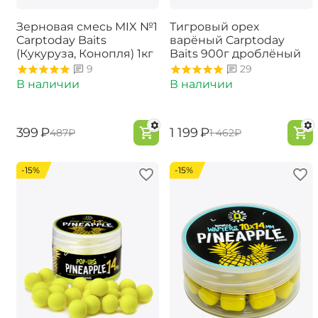
Зерновая смесь MIX №1
Тигровый орех
Carptoday Baits
варёный Carptoday
(Кукуруза, Конопля) 1кг
Baits 900г дроблёный
9
29
В наличии
В наличии
‍399‍
₽
‍1 199‍
₽
‍487‍
₽
‍1 462‍
₽
-15%
-15%