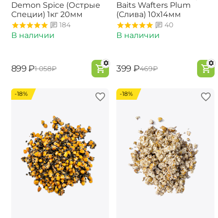
Demon Spice (Острые
Baits Wafters Plum
Специи) 1кг 20мм
(Слива) 10х14мм
184
40
В наличии
В наличии
‍899‍
₽
‍399‍
₽
‍1 058‍
₽
‍469‍
₽
-18%
-18%