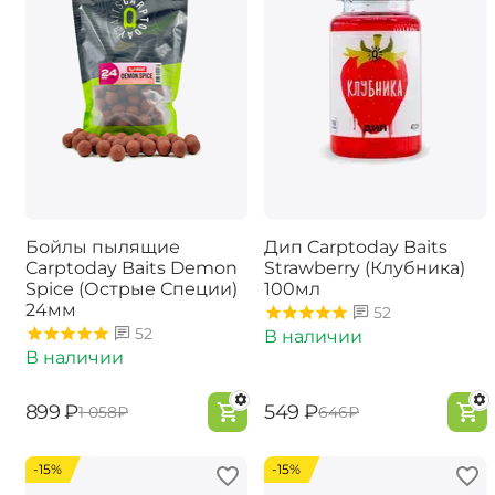
Бойлы пылящие
Дип Carptoday Baits
Carptoday Baits Demon
Strawberry (Клубника)
Spice (Острые Специи)
100мл
24мм
52
52
В наличии
В наличии
‍899‍
₽
‍549‍
₽
‍1 058‍
₽
‍646‍
₽
-15%
-15%