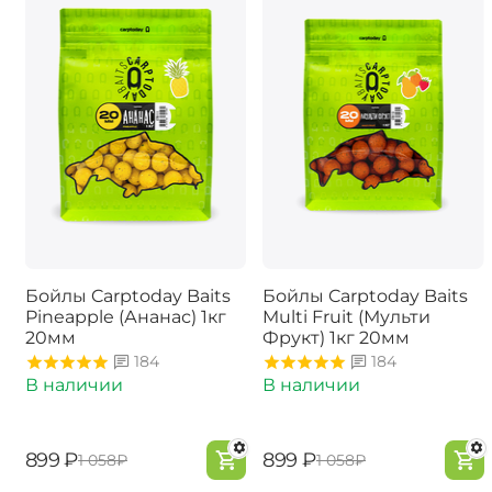
Бойлы Carptoday Baits
Бойлы Carptoday Baits
Pineapple (Ананас) 1кг
Multi Fruit (Мульти
20мм
Фрукт) 1кг 20мм
184
184
В наличии
В наличии
‍899‍
₽
‍899‍
₽
‍1 058‍
₽
‍1 058‍
₽