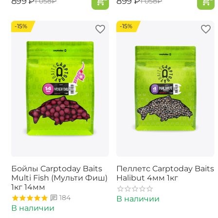
‍899‍
₽
‍899‍
₽
‍1 058‍
₽
‍1 058‍
₽
-15%
-15%
Бойлы Carptoday Baits
Пеллетс Carptoday Baits
Multi Fish (Мульти Фиш)
Halibut 4мм 1кг
1кг 14мм
184
В наличии
В наличии