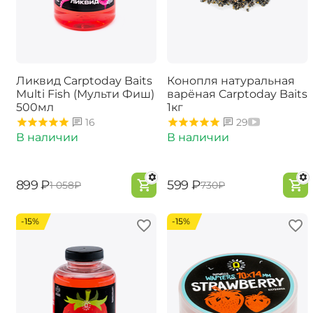
Ликвид Carptoday Baits
Конопля натуральная
Multi Fish (Мульти Фиш)
варёная Carptoday Baits
500мл
1кг
16
29
В наличии
В наличии
‍899‍
₽
‍599‍
₽
‍1 058‍
₽
‍730‍
₽
-15%
-15%