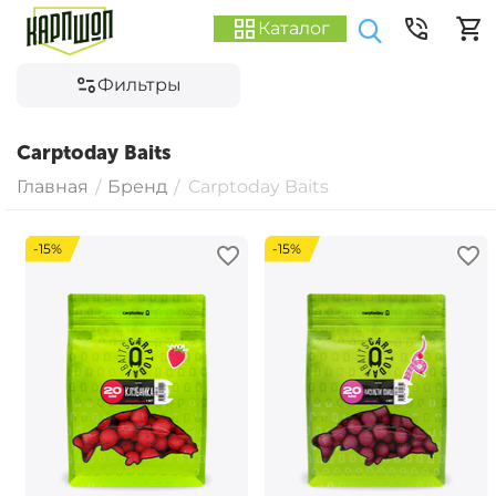
Каталог
Фильтры
Carptoday Baits
Главная
Бренд
Carptoday Baits
/
/
-15%
-15%