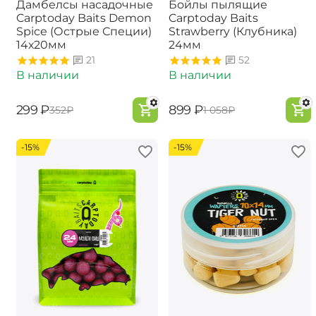
Дамбелсы насадочные
Бойлы пылящие
Carptoday Baits Demon
Carptoday Baits
Spice (Острые Специи)
Strawberry (Клубника)
14х20мм
24мм
21
52
В наличии
В наличии
‍299‍
₽
‍899‍
₽
‍352‍
₽
‍1 058‍
₽
-15%
-15%