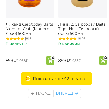
Ликвид Carptoday Baits
Ликвид Carptoday Baits
Monster Crab (Монстр
Tiger Nut (Тигровый
Краб) 500мл
орех) 500мл
3
16
В наличии
В наличии
‍899‍
₽
‍899‍
₽
‍1 058‍
₽
‍1 058‍
₽
Показать еще 42 товара
НАЗАД
ВПЕРЕД