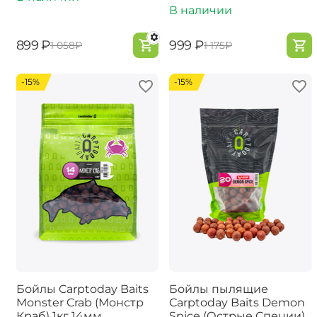
В наличии
‍899‍
₽
‍999‍
₽
‍1 058‍
₽
‍1 175‍
₽
-15%
-15%
Бойлы Carptoday Baits
Бойлы пылящие
Monster Crab (Монстр
Carptoday Baits Demon
Краб) 1кг 14мм
Spice (Острые Специи)