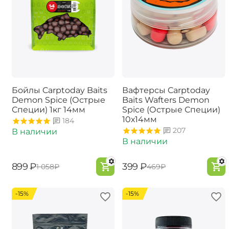
Бойлы Carptoday Baits
Вафтерсы Carptoday
Demon Spice (Острые
Baits Wafters Demon
Специи) 1кг 14мм
Spice (Острые Специи)
10х14мм
184
207
В наличии
В наличии
‍899‍
₽
‍399‍
₽
‍1 058‍
₽
‍469‍
₽
-15%
-15%