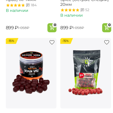
20мм
184
52
В наличии
В наличии
‍899‍
₽
‍899‍
₽
‍1 058‍
₽
‍1 058‍
₽
-15%
-15%