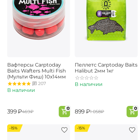
Вафтерсы Carptoday
Пеллетс Carptoday Baits
Baits Wafters Multi Fish
Halibut 2мм 1кг
(Мульти Фиш) 10х14мм
207
В наличии
В наличии
‍399‍
₽
‍899‍
₽
‍469‍
₽
‍1 058‍
₽
-15%
-15%