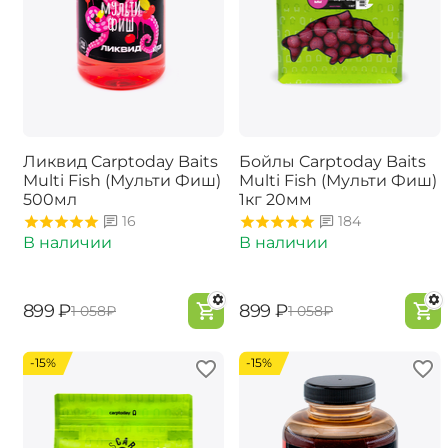
Ликвид Carptoday Baits
Бойлы Carptoday Baits
Multi Fish (Мульти Фиш)
Multi Fish (Мульти Фиш)
500мл
1кг 20мм
16
184
В наличии
В наличии
‍899‍
₽
‍899‍
₽
‍1 058‍
₽
‍1 058‍
₽
-15%
-15%