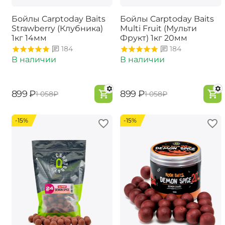
Бойлы Carptoday Baits
Бойлы Carptoday Baits
Strawberry (Клубника)
Multi Fruit (Мульти
1кг 14мм
Фрукт) 1кг 20мм
184
184
В наличии
В наличии
‍899‍
₽
‍899‍
₽
‍1 058‍
₽
‍1 058‍
₽
-15%
-15%