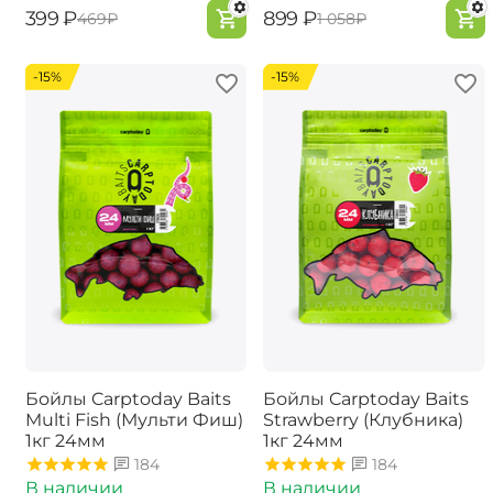
‍399‍
₽
‍899‍
₽
‍469‍
₽
‍1 058‍
₽
-15%
-15%
Бойлы Carptoday Baits
Бойлы Carptoday Baits
Multi Fish (Мульти Фиш)
Strawberry (Клубника)
1кг 24мм
1кг 24мм
184
184
В наличии
В наличии