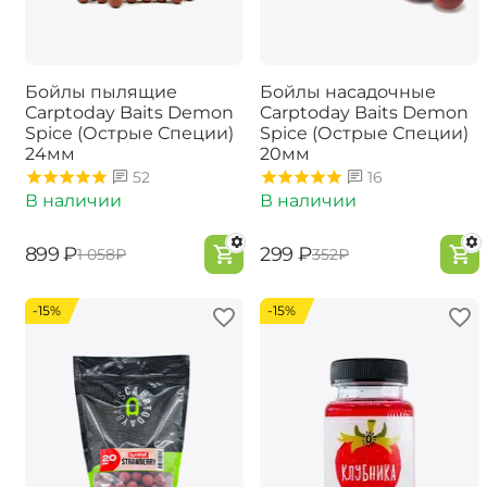
Бойлы пылящие
Бойлы насадочные
Carptoday Baits Demon
Carptoday Baits Demon
Spice (Острые Специи)
Spice (Острые Специи)
24мм
20мм
52
16
В наличии
В наличии
‍899‍
₽
‍299‍
₽
‍1 058‍
₽
‍352‍
₽
-15%
-15%