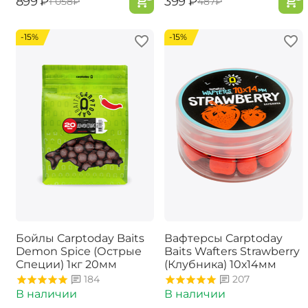
‍899‍
₽
‍399‍
₽
‍1 058‍
₽
‍487‍
₽
-15%
-15%
Бойлы Carptoday Baits
Вафтерсы Carptoday
Demon Spice (Острые
Baits Wafters Strawberry
Специи) 1кг 20мм
(Клубника) 10х14мм
184
207
В наличии
В наличии