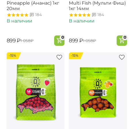
Pineapple (Ананас) 1кг
Multi Fish (Мульти Фиш)
20мм
1кг 14мм
184
184
В наличии
В наличии
‍899‍
₽
‍899‍
₽
‍1 058‍
₽
‍1 058‍
₽
-15%
-15%