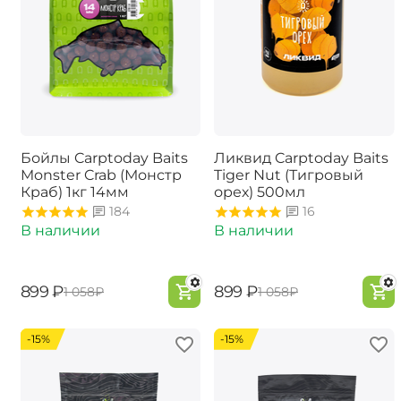
Бойлы Carptoday Baits
Ликвид Carptoday Baits
Monster Crab (Монстр
Tiger Nut (Тигровый
Краб) 1кг 14мм
орех) 500мл
184
16
В наличии
В наличии
‍899‍
₽
‍899‍
₽
‍1 058‍
₽
‍1 058‍
₽
-15%
-15%