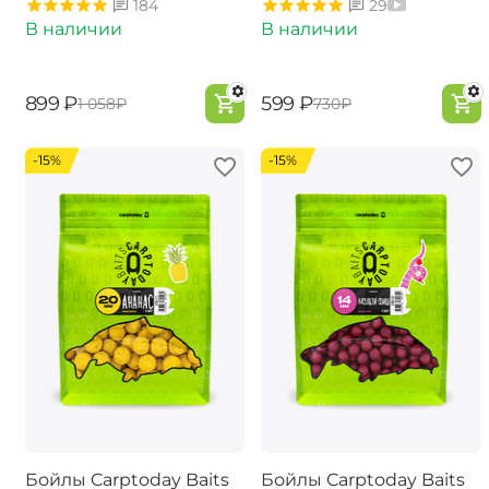
184
29
В наличии
В наличии
‍899‍
₽
‍599‍
₽
‍1 058‍
₽
‍730‍
₽
-15%
-15%
Бойлы Carptoday Baits
Бойлы Carptoday Baits