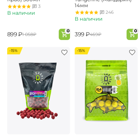
14мм
3
246
В наличии
В наличии
‍899‍
₽
‍399‍
₽
‍1 058‍
₽
‍469‍
₽
-15%
-15%