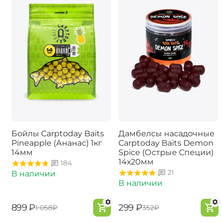
Бойлы Carptoday Baits
Дамбелсы насадочные
Pineapple (Ананас) 1кг
Carptoday Baits Demon
14мм
Spice (Острые Специи)
14х20мм
184
21
В наличии
В наличии
‍899‍
₽
‍299‍
₽
‍1 058‍
₽
‍352‍
₽