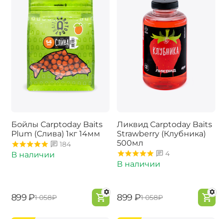
Бойлы Carptoday Baits
Ликвид Carptoday Baits
Plum (Слива) 1кг 14мм
Strawberry (Клубника)
500мл
184
4
В наличии
В наличии
‍899‍
₽
‍899‍
₽
‍1 058‍
₽
‍1 058‍
₽