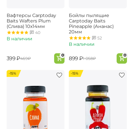
Вафтерсы Carptoday
Бойлы пылящие
Baits Wafters Plum
Carptoday Baits
(Слива) 10х14мм
Pineapple (Ананас)
20мм
40
52
В наличии
В наличии
‍399‍
₽
‍899‍
₽
‍469‍
₽
‍1 058‍
₽
-15%
-15%