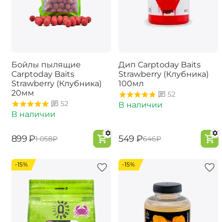
Бойлы пылящие
Дип Carptoday Baits
Carptoday Baits
Strawberry (Клубника)
Strawberry (Клубника)
100мл
20мм
52
52
В наличии
В наличии
‍899‍
₽
‍549‍
₽
‍1 058‍
₽
‍646‍
₽
-15%
-15%