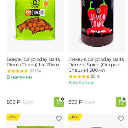
Бойлы Carptoday Baits
Ликвид Carptoday Baits
Plum (Слива) 1кг 20мм
Demon Spice (Острые
Специи) 500мл
184
16
В наличии
В наличии
‍899‍
₽
‍899‍
₽
‍1 058‍
₽
‍1 058‍
₽
-15%
-15%