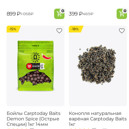
‍899‍
₽
‍399‍
₽
‍1 058‍
₽
‍469‍
₽
-15%
-18%
Бойлы Carptoday Baits
Конопля натуральная
Demon Spice (Острые
варёная Carptoday Baits
Специи) 1кг 14мм
1кг