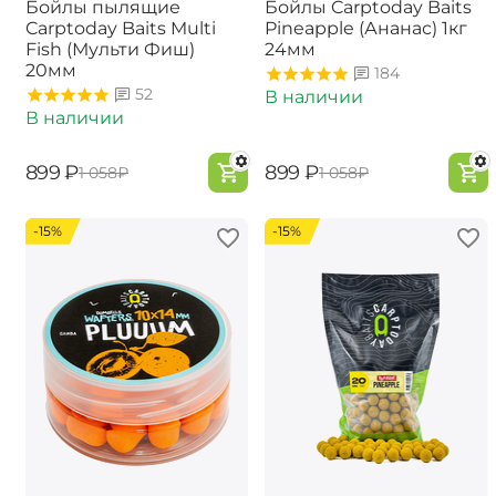
Бойлы пылящие
Бойлы Carptoday Baits
Carptoday Baits Multi
Pineapple (Ананас) 1кг
Fish (Мульти Фиш)
24мм
20мм
184
52
В наличии
В наличии
‍899‍
₽
‍899‍
₽
‍1 058‍
₽
‍1 058‍
₽
-15%
-15%