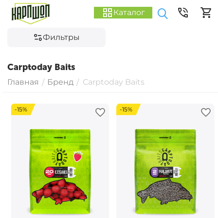
Каталог
Фильтры
Carptoday Baits
Главная
Бренд
Carptoday Baits
/
/
-15%
-15%