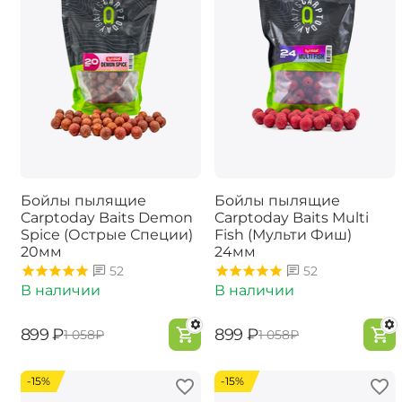
Бойлы пылящие
Бойлы пылящие
Carptoday Baits Demon
Carptoday Baits Multi
Spice (Острые Специи)
Fish (Мульти Фиш)
20мм
24мм
52
52
В наличии
В наличии
‍899‍
₽
‍899‍
₽
‍1 058‍
₽
‍1 058‍
₽
-15%
-15%