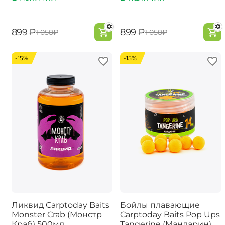
‍899‍
₽
‍899‍
₽
‍1 058‍
₽
‍1 058‍
₽
-15%
-15%
Ликвид Carptoday Baits
Бойлы плавающие
Monster Crab (Монстр
Carptoday Baits Pop Ups
Краб) 500мл
Tangerine (Мандарин)