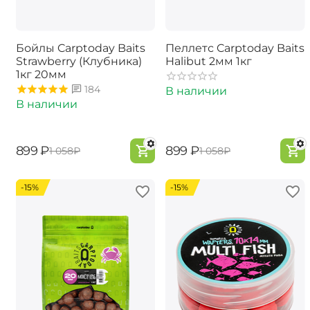
Бойлы Carptoday Baits
Пеллетс Carptoday Baits
Strawberry (Клубника)
Halibut 2мм 1кг
1кг 20мм
184
В наличии
В наличии
‍899‍
₽
‍899‍
₽
‍1 058‍
₽
‍1 058‍
₽
-15%
-15%