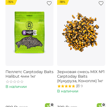
-15%
-18%
Пеллетс Carptoday Baits
Зерновая смесь MIX №1
Halibut 4мм 1кг
Carptoday Baits
(Кукуруза, Конопля) 1кг
9
В наличии
В наличии