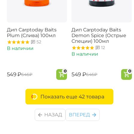
Дип Carptoday Baits
Дип Carptoday Baits
Plum (Слива) 100мл
Demon Spice (Острые
Специи) 100мл
52
12
В наличии
В наличии
‍549‍
₽
‍549‍
₽
‍646‍
₽
‍646‍
₽
Показать еще 42 товара
НАЗАД
ВПЕРЕД