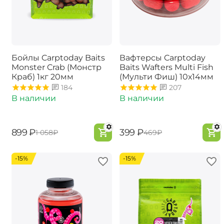
Бойлы Carptoday Baits
Вафтерсы Carptoday
Monster Crab (Монстр
Baits Wafters Multi Fish
Краб) 1кг 20мм
(Мульти Фиш) 10х14мм
184
207
В наличии
В наличии
‍899‍
₽
‍399‍
₽
‍1 058‍
₽
‍469‍
₽
-15%
-15%