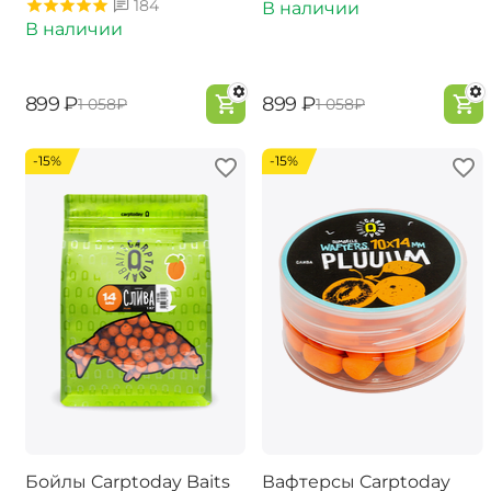
184
В наличии
В наличии
‍899‍
₽
‍899‍
₽
‍1 058‍
₽
‍1 058‍
₽
-15%
-15%
Бойлы Carptoday Baits
Вафтерсы Carptoday