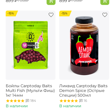
‍899‍
₽
‍899‍
₽
‍1 058‍
₽
‍1 058‍
₽
-15%
-15%
Бойлы Carptoday Baits
Ликвид Carptoday Baits
Multi Fish (Мульти Фиш)
Demon Spice (Острые
1кг 14мм
Специи) 500мл
184
16
В наличии
В наличии