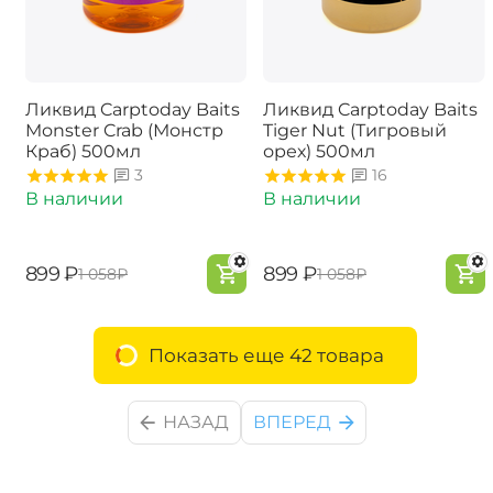
Ликвид Carptoday Baits
Ликвид Carptoday Baits
Monster Crab (Монстр
Tiger Nut (Тигровый
Краб) 500мл
орех) 500мл
3
16
В наличии
В наличии
‍899‍
₽
‍899‍
₽
‍1 058‍
₽
‍1 058‍
₽
Показать еще 42 товара
НАЗАД
ВПЕРЕД