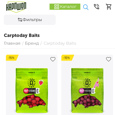
Каталог
Фильтры
Carptoday Baits
Главная
Бренд
Carptoday Baits
/
/
-15%
-15%