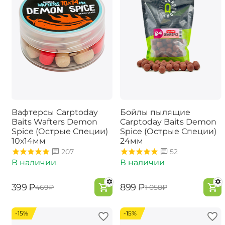
Вафтерсы Carptoday
Бойлы пылящие
Baits Wafters Demon
Carptoday Baits Demon
Spice (Острые Специи)
Spice (Острые Специи)
10х14мм
24мм
207
52
В наличии
В наличии
‍399‍
₽
‍899‍
₽
‍469‍
₽
‍1 058‍
₽
-15%
-15%