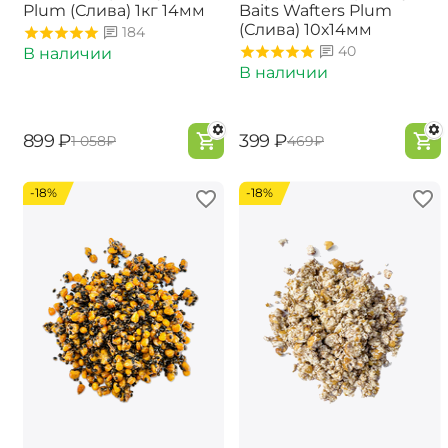
Plum (Слива) 1кг 14мм
Baits Wafters Plum
(Слива) 10х14мм
184
40
В наличии
В наличии
‍899‍
₽
‍399‍
₽
‍1 058‍
₽
‍469‍
₽
-18%
-18%