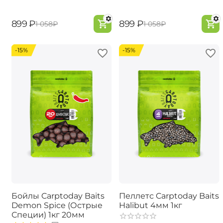
‍899‍
₽
‍899‍
₽
‍1 058‍
₽
‍1 058‍
₽
-15%
-15%
Бойлы Carptoday Baits
Пеллетс Carptoday Baits
Demon Spice (Острые
Halibut 4мм 1кг
Специи) 1кг 20мм