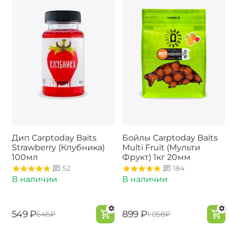
Дип Carptoday Baits
Бойлы Carptoday Baits
Strawberry (Клубника)
Multi Fruit (Мульти
100мл
Фрукт) 1кг 20мм
52
184
В наличии
В наличии
‍549‍
₽
‍899‍
₽
‍646‍
₽
‍1 058‍
₽