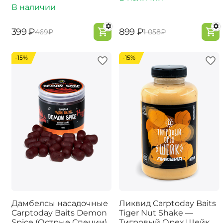
В наличии
‍399‍
₽
‍899‍
₽
‍469‍
₽
‍1 058‍
₽
-15%
-15%
Дамбелсы насадочные
Ликвид Carptoday Baits
Carptoday Baits Demon
Tiger Nut Shake —
Spice (Острые Специи)
Тигровый Орех Шейк