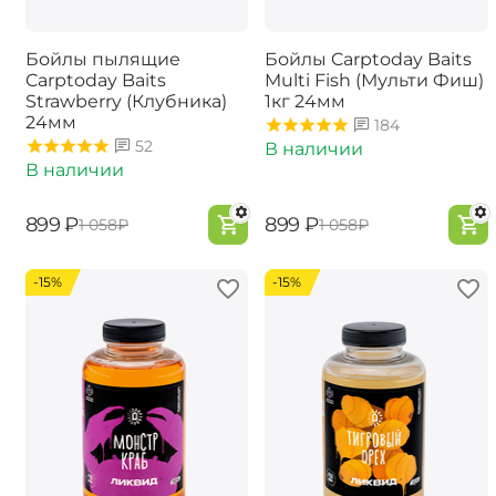
Бойлы пылящие
Бойлы Carptoday Baits
Carptoday Baits
Multi Fish (Мульти Фиш)
Strawberry (Клубника)
1кг 24мм
24мм
184
52
В наличии
В наличии
‍899‍
₽
‍899‍
₽
‍1 058‍
₽
‍1 058‍
₽
-15%
-15%