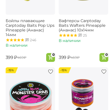
Бойлы плавающие
Вафтерсы Carptoday
Carptoday Baits Pop Ups
Baits Wafters Pineapple
Pineapple (Ананас)
(Ананас) 10х14мм
14мм
25
246
В наличии
В наличии
‍399‍
₽
‍399‍
₽
‍469‍
₽
‍469‍
₽
-15%
-15%