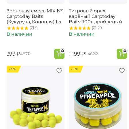
Зерновая смесь MIX №1
Тигровый орех
Carptoday Baits
варёный Carptoday
(Кукуруза, Конопля) 1кг
Baits 900г дроблёный
9
29
В наличии
В наличии
‍399‍
₽
‍1 199‍
₽
‍487‍
₽
‍1 462‍
₽
-15%
-15%