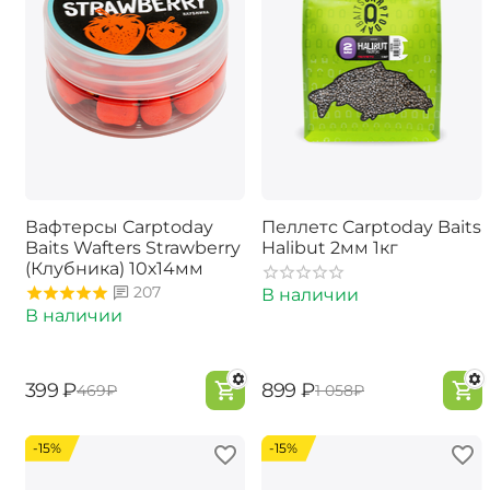
Вафтерсы Carptoday
Пеллетс Carptoday Baits
Baits Wafters Strawberry
Halibut 2мм 1кг
(Клубника) 10х14мм
207
В наличии
В наличии
‍399‍
₽
‍899‍
₽
‍469‍
₽
‍1 058‍
₽
-15%
-15%