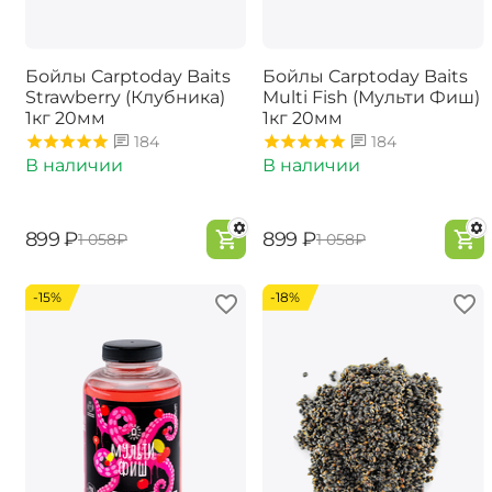
Бойлы Carptoday Baits
Бойлы Carptoday Baits
Strawberry (Клубника)
Multi Fish (Мульти Фиш)
1кг 20мм
1кг 20мм
184
184
В наличии
В наличии
‍899‍
₽
‍899‍
₽
‍1 058‍
₽
‍1 058‍
₽
-15%
-18%