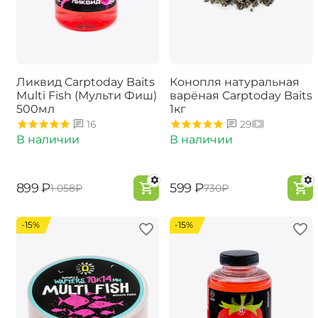
Ликвид Carptoday Baits
Конопля натуральная
Multi Fish (Мульти Фиш)
варёная Carptoday Baits
500мл
1кг
16
29
В наличии
В наличии
‍899‍
₽
‍599‍
₽
‍1 058‍
₽
‍730‍
₽
-15%
-15%