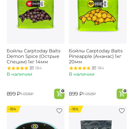
Бойлы Carptoday Baits
Бойлы Carptoday Baits
Demon Spice (Острые
Pineapple (Ананас) 1кг
Специи) 1кг 14мм
20мм
184
184
В наличии
В наличии
‍899‍
₽
‍899‍
₽
‍1 058‍
₽
‍1 058‍
₽
-15%
-15%