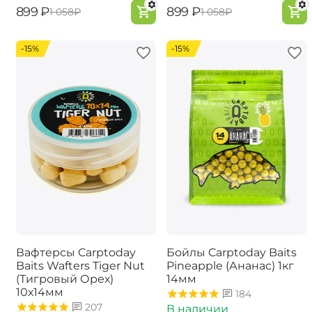
‍899‍
₽
‍899‍
₽
‍1 058‍
₽
‍1 058‍
₽
-15%
-15%
Вафтерсы Carptoday
Бойлы Carptoday Baits
Baits Wafters Tiger Nut
Pineapple (Ананас) 1кг
(Тигровый Орех)
14мм
10х14мм
184
207
В наличии