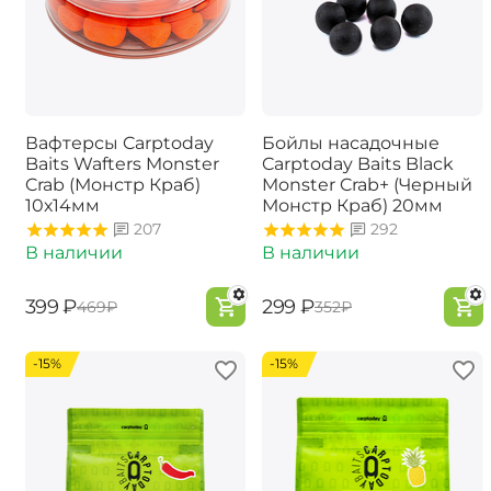
Вафтерсы Carptoday
Бойлы насадочные
Baits Wafters Monster
Carptoday Baits Black
Crab (Монстр Краб)
Monster Crab+ (Черный
10х14мм
Монстр Краб) 20мм
207
292
В наличии
В наличии
‍399‍
₽
‍299‍
₽
‍469‍
₽
‍352‍
₽
-15%
-15%