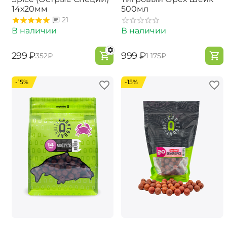
14х20мм
500мл
21
В наличии
В наличии
‍299‍
₽
‍999‍
₽
‍352‍
₽
‍1 175‍
₽
-15%
-15%