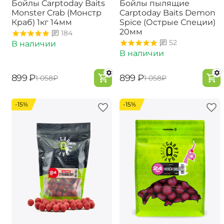
Бойлы Carptoday Baits
Бойлы пылящие
Monster Crab (Монстр
Carptoday Baits Demon
Краб) 1кг 14мм
Spice (Острые Специи)
20мм
184
52
В наличии
В наличии
‍899‍
₽
‍899‍
₽
‍1 058‍
₽
‍1 058‍
₽
-15%
-15%