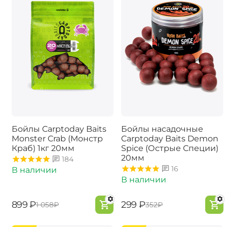
Бойлы Carptoday Baits
Бойлы насадочные
Monster Crab (Монстр
Carptoday Baits Demon
Краб) 1кг 20мм
Spice (Острые Специи)
20мм
184
16
В наличии
В наличии
‍899‍
₽
‍299‍
₽
‍1 058‍
₽
‍352‍
₽