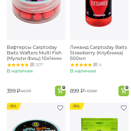
Вафтерсы Carptoday
Ликвид Carptoday Baits
Baits Wafters Multi Fish
Strawberry (Клубника)
(Мульти Фиш) 10х14мм
500мл
207
4
В наличии
В наличии
‍399‍
₽
‍899‍
₽
‍469‍
₽
‍1 058‍
₽
-15%
-15%