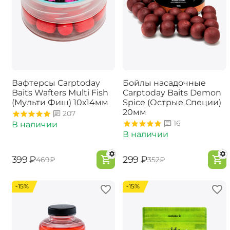
Вафтерсы Carptoday
Бойлы насадочные
Baits Wafters Multi Fish
Carptoday Baits Demon
(Мульти Фиш) 10х14мм
Spice (Острые Специи)
20мм
207
16
В наличии
В наличии
‍399‍
₽
‍299‍
₽
‍469‍
₽
‍352‍
₽
-15%
-15%