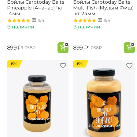
Бойлы Carptoday Baits
Бойлы Carptoday Baits
Pineapple (Ананас) 1кг
Multi Fish (Мульти Фиш)
14мм
1кг 24мм
184
184
В наличии
В наличии
‍899‍
₽
‍899‍
₽
‍1 058‍
₽
‍1 058‍
₽
-15%
-15%