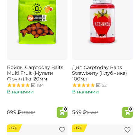
Бойлы Carptoday Baits
Дип Carptoday Baits
Multi Fruit (Мульти
Strawberry (Клубника)
Фрукт) 1кг 20мм
100мл
184
52
В наличии
В наличии
‍899‍
₽
‍549‍
₽
‍1 058‍
₽
‍646‍
₽
-15%
-15%