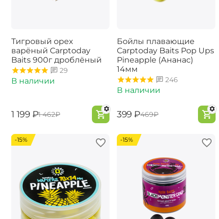
Тигровый орех
Бойлы плавающие
варёный Carptoday
Carptoday Baits Pop Ups
Baits 900г дроблёный
Pineapple (Ананас)
14мм
29
246
В наличии
В наличии
‍1 199‍
₽
‍399‍
₽
‍1 462‍
₽
‍469‍
₽
-15%
-15%