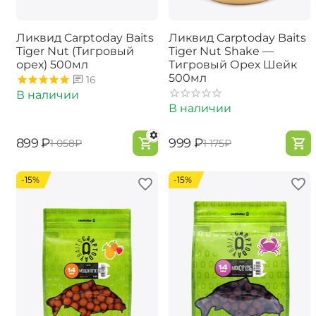
Ликвид Carptoday Baits
Ликвид Carptoday Baits
Tiger Nut (Тигровый
Tiger Nut Shake —
орех) 500мл
Тигровый Орех Шейк
500мл
16
В наличии
В наличии
‍899‍
₽
‍999‍
₽
‍1 058‍
₽
‍1 175‍
₽
-15%
-15%