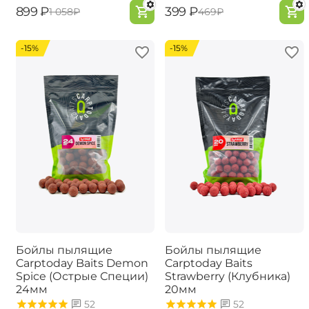
‍899‍
₽
‍399‍
₽
‍1 058‍
₽
‍469‍
₽
-15%
-15%
Бойлы пылящие
Бойлы пылящие
Carptoday Baits Demon
Carptoday Baits
Spice (Острые Специи)
Strawberry (Клубника)
24мм
20мм
52
52