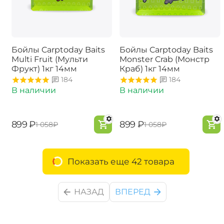
Бойлы Carptoday Baits
Бойлы Carptoday Baits
Multi Fruit (Мульти
Monster Crab (Монстр
Фрукт) 1кг 14мм
Краб) 1кг 14мм
184
184
В наличии
В наличии
‍899‍
₽
‍899‍
₽
‍1 058‍
₽
‍1 058‍
₽
Показать еще 42 товара
НАЗАД
ВПЕРЕД