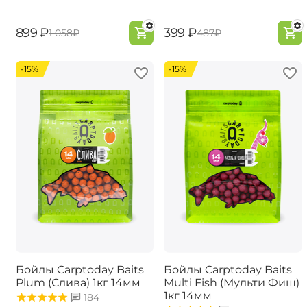
‍899‍
₽
‍399‍
₽
‍1 058‍
₽
‍487‍
₽
-15%
-15%
Бойлы Carptoday Baits
Бойлы Carptoday Baits
Plum (Слива) 1кг 14мм
Multi Fish (Мульти Фиш)
1кг 14мм
184