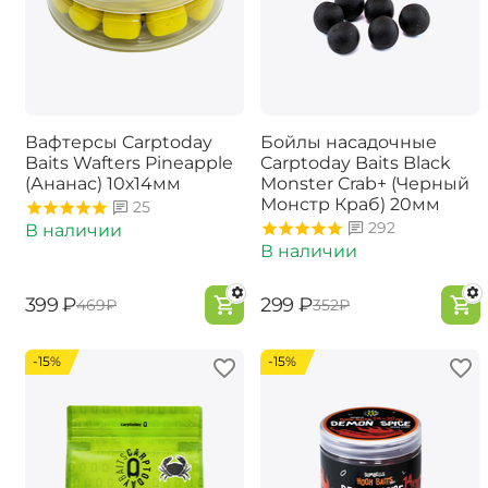
Вафтерсы Carptoday
Бойлы насадочные
Baits Wafters Pineapple
Carptoday Baits Black
(Ананас) 10х14мм
Monster Crab+ (Черный
Монстр Краб) 20мм
25
292
В наличии
В наличии
‍399‍
₽
‍299‍
₽
‍469‍
₽
‍352‍
₽
-15%
-15%