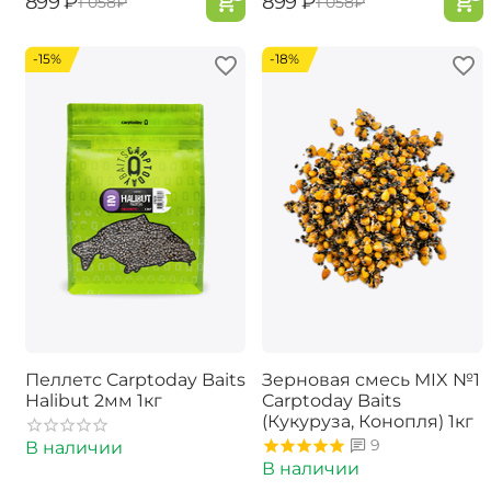
‍899‍
₽
‍899‍
₽
‍1 058‍
₽
‍1 058‍
₽
-15%
-18%
Пеллетс Carptoday Baits
Зерновая смесь MIX №1
Halibut 2мм 1кг
Carptoday Baits
(Кукуруза, Конопля) 1кг
9
В наличии
В наличии