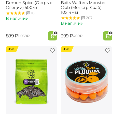
Demon Spice (Острые
Baits Wafters Monster
Специи) 500мл
Crab (Монстр Краб)
10х14мм
16
207
В наличии
В наличии
‍899‍
₽
‍399‍
₽
‍1 058‍
₽
‍469‍
₽
-15%
-15%