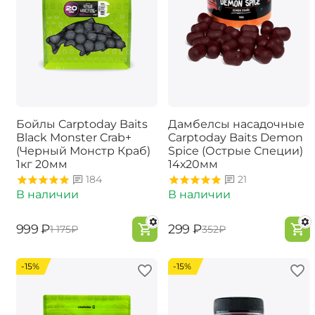
Бойлы Carptoday Baits
Дамбелсы насадочные
Black Monster Crab+
Carptoday Baits Demon
(Черный Монстр Краб)
Spice (Острые Специи)
1кг 20мм
14х20мм
184
21
В наличии
В наличии
‍999‍
₽
‍299‍
₽
‍1 175‍
₽
‍352‍
₽
-15%
-15%