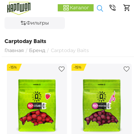
Каталог
Фильтры
Carptoday Baits
Главная
Бренд
Carptoday Baits
/
/
-15%
-15%