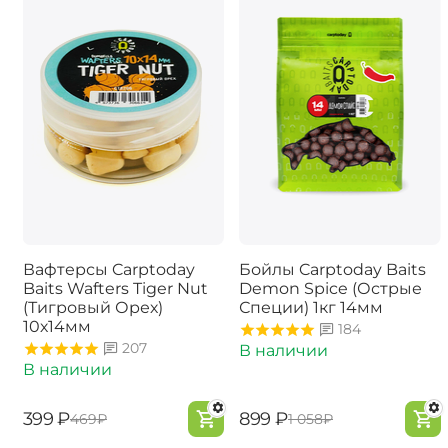
Вафтерсы Carptoday
Бойлы Carptoday Baits
Baits Wafters Tiger Nut
Demon Spice (Острые
(Тигровый Орех)
Специи) 1кг 14мм
10х14мм
184
207
В наличии
В наличии
‍399‍
₽
‍899‍
₽
‍469‍
₽
‍1 058‍
₽