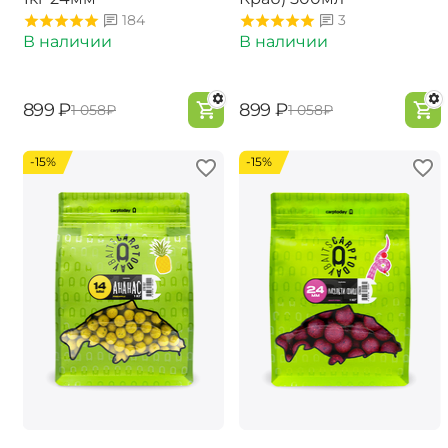
184
3
В наличии
В наличии
‍899‍
₽
‍899‍
₽
‍1 058‍
₽
‍1 058‍
₽
-15%
-15%