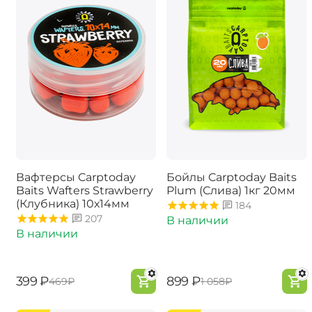
Вафтерсы Carptoday
Бойлы Carptoday Baits
Baits Wafters Strawberry
Plum (Слива) 1кг 20мм
(Клубника) 10х14мм
184
207
В наличии
В наличии
‍399‍
₽
‍899‍
₽
‍469‍
₽
‍1 058‍
₽