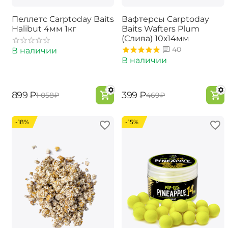
Пеллетс Carptoday Baits
Вафтерсы Carptoday
Halibut 4мм 1кг
Baits Wafters Plum
(Слива) 10х14мм
40
В наличии
В наличии
‍899‍
₽
‍399‍
₽
‍1 058‍
₽
‍469‍
₽
-18%
-15%