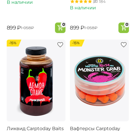
184
В наличии
В наличии
‍899‍
₽
‍899‍
₽
‍1 058‍
₽
‍1 058‍
₽
-15%
-15%
Ликвид Carptoday Baits
Вафтерсы Carptoday