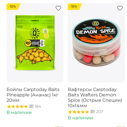
-15%
-15%
Бойлы Carptoday Baits
Вафтерсы Carptoday
Pineapple (Ананас) 1кг
Baits Wafters Demon
20мм
Spice (Острые Специи)
10х14мм
184
207
В наличии
В наличии