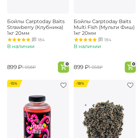
Бойлы Carptoday Baits
Бойлы Carptoday Baits
Strawberry (Клубника)
Multi Fish (Мульти Фиш)
1кг 20мм
1кг 20мм
184
184
В наличии
В наличии
‍899‍
₽
‍899‍
₽
‍1 058‍
₽
‍1 058‍
₽
-15%
-18%