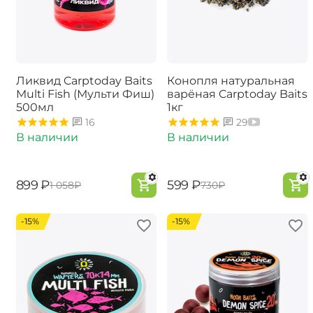
Ликвид Carptoday Baits
Конопля натуральная
Multi Fish (Мульти Фиш)
варёная Carptoday Baits
500мл
1кг
16
29
В наличии
В наличии
‍899‍
₽
‍599‍
₽
‍1 058‍
₽
‍730‍
₽
-15%
-15%