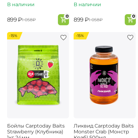
В наличии
В наличии
‍899‍
₽
‍899‍
₽
‍1 058‍
₽
‍1 058‍
₽
-15%
-15%
Бойлы Carptoday Baits
Ликвид Carptoday Baits
Strawberry (Клубника)
Monster Crab (Монстр
1кг 24мм
Краб) 500мл