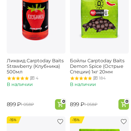
Ликвид Carptoday Baits
Бойлы Carptoday Baits
Strawberry (Клубника)
Demon Spice (Острые
500мл
Специи) 1кг 20мм
4
184
В наличии
В наличии
‍899‍
₽
‍899‍
₽
‍1 058‍
₽
‍1 058‍
₽
-15%
-15%