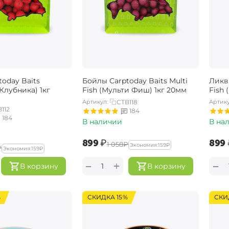
oday Baits
Бойлы Carptoday Baits Multi
Ликви
(Клубника) 1кг
Fish (Мульти Фиш) 1кг 20мм
Fish
Артикул:
CTB118
Артику
112
184
184
В наличии
В на
‍899‍
₽
‍899‍
‍1 058‍
₽
Экономия:
‍159‍
₽
₽
Экономия:
‍159‍
₽
+
−
−
В корзину
В корзину
%
СКИДКА 15%
СКИ