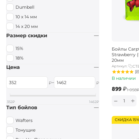
Dumbell
10 х 14 мм
14 x 20 мм
Размер скидки
15%
Бойлы Carpt
Strawberry 
18%
20мм
Артикул:
CTB
Цена
В наличии
–
₽
₽
‍899‍
₽
‍1 058‍
+
−
352
₽
1462
₽
Тип бойлов
СКИДКА 15
Wafters
Тонущие