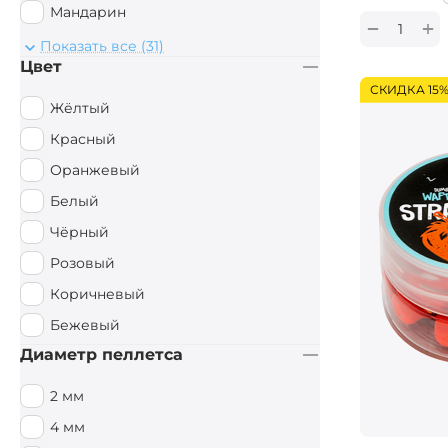
Мандарин
+
−
Монстр Краб
Показать все (31)
Цвет
Мульти Фиш
СКИДКА 15
Мульти Фрукт
Жёлтый
Мясной
Красный
Орех
Оранжевый
Острые Специи
Белый
Осьминог
Чёрный
Палтус
Розовый
Перец чили
Коричневый
Пряный
Бежевый
Рыбный
Диаметр пеллетса
Рыбный / Мясной
2 мм
Слива
4 мм
Смесь зерновых