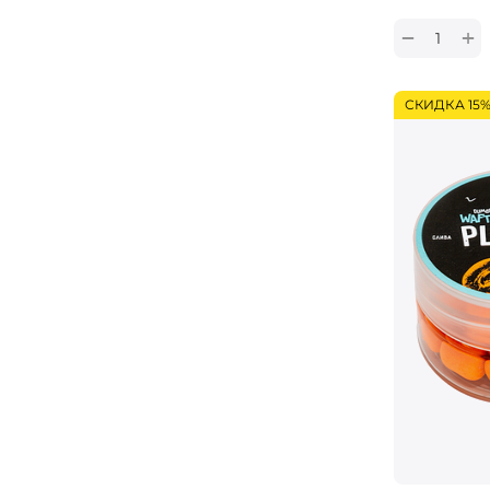
+
−
СКИДКА 15