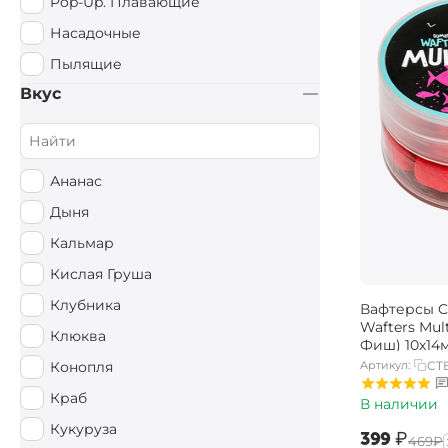
Pop-Up. Плавающие
Насадочные
Пылящие
Вкус
Ананас
Дыня
Кальмар
Кислая Груша
Клубника
Вафтерсы Ca
Wafters Mul
Клюква
Фиш) 10х14
Артикул:
CT
Конопля
Краб
В наличии
Кукуруза
‍399‍
₽
‍469‍
₽