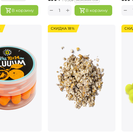
Экономия:
‍159‍
₽
+
−
−
В корзину
В корзину
%
СКИДКА 18%
СКИ