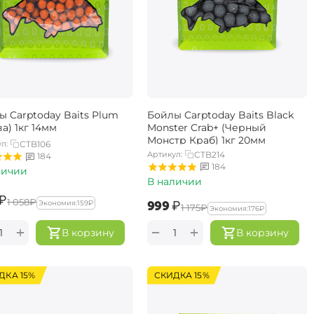
ы Carptoday Baits Plum
Бойлы Carptoday Baits Black
а) 1кг 14мм
Monster Crab+ (Черный
Монстр Краб) 1кг 20мм
л:
CTB106
Артикул:
CTB214
184
184
личии
В наличии
₽
‍1 058‍
₽
‍999‍
₽
Экономия:
‍159‍
₽
‍1 175‍
₽
Экономия:
‍176‍
₽
+
+
−
В корзину
В корзину
ДКА 15%
СКИДКА 15%