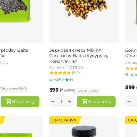
ptoday Baits
Зерновая смесь MIX №1
Бойл
1кг
Carptoday Baits (Кукуруза,
(Слив
Конопля) 1кг
B226
Артику
Артикул:
CTB124
9
В на
В наличии
‍899‍
₽
‍399‍
₽
Экономия:
‍159‍
₽
‍487‍
₽
Экономия:
‍88‍
₽
+
−
−
В корзину
В корзину
%
СКИДКА 15%
СКИ