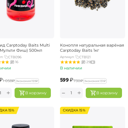
д Carptoday Baits Multi
Конопля натуральная варёная
 (Мульти Фиш) 500мл
Carptoday Baits 1кг
л:
CTB096
Артикул:
CTB121
16
29
личии
В наличии
₽
‍599‍
₽
‍1 058‍
₽
‍730‍
₽
Экономия:
‍159‍
₽
Экономия:
‍131‍
₽
+
+
−
В корзину
В корзину
ДКА 15%
СКИДКА 15%