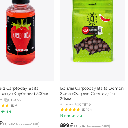
ид Carptoday Baits
Бойлы Carptoday Baits Demon
wberry (Клубника) 500мл
Spice (Острые Специи) 1кг
20мм
л:
CTB092
Артикул:
CTB119
4
184
личии
В наличии
₽
‍1 058‍
₽
‍899‍
₽
Экономия:
‍159‍
₽
‍1 058‍
₽
Экономия:
‍159‍
₽