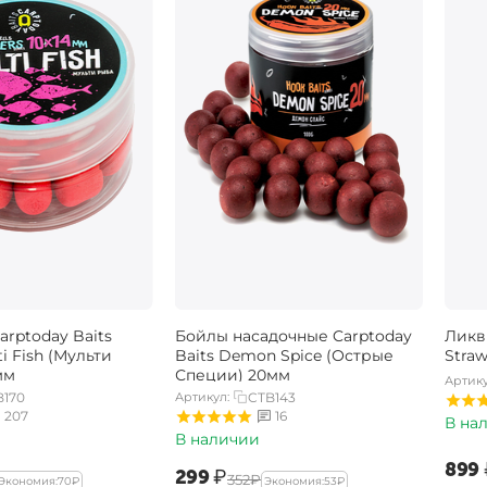
rptoday Baits
Бойлы насадочные Carptoday
Ликв
ti Fish (Мульти
Baits Demon Spice (Острые
Stra
мм
Специи) 20мм
Артику
B170
Артикул:
CTB143
207
16
В на
В наличии
‍899‍
‍299‍
₽
‍352‍
₽
Экономия:
‍70‍
₽
Экономия:
‍53‍
₽