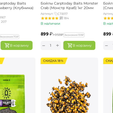
rptoday Baits
Бойлы Carptoday Baits Monster
Бойл
awberry (Клубника)
Crab (Монстр Краб) 1кг 20мм
(Слив
Артикул:
CTB117
Артику
B167
184
207
В наличии
В на
‍899‍
₽
‍899‍
‍1 058‍
₽
Экономия:
‍159‍
₽
Экономия:
‍70‍
₽
+
−
−
В корзину
В корзину
%
СКИДКА 18%
СКИ