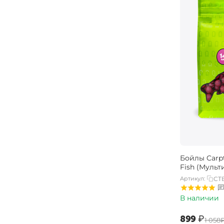
Бойлы Carpt
Fish (Мульт
Артикул:
CTB
В наличии
‍899‍
₽
‍1 058‍