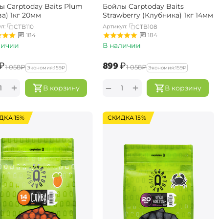
ы Carptoday Baits Plum
Бойлы Carptoday Baits
а) 1кг 20мм
Strawberry (Клубника) 1кг 14мм
л:
CTB110
Артикул:
CTB108
184
184
личии
В наличии
₽
‍899‍
₽
‍1 058‍
₽
‍1 058‍
₽
Экономия:
‍159‍
₽
Экономия:
‍159‍
₽
+
+
−
В корзину
В корзину
ДКА 15%
СКИДКА 15%