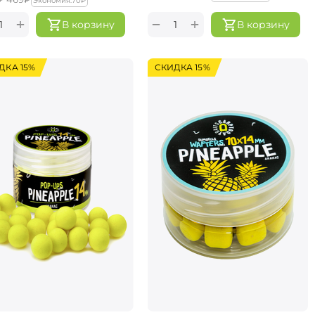
Экономия:
‍70‍
₽
+
+
−
В корзину
В корзину
ДКА 15%
СКИДКА 15%