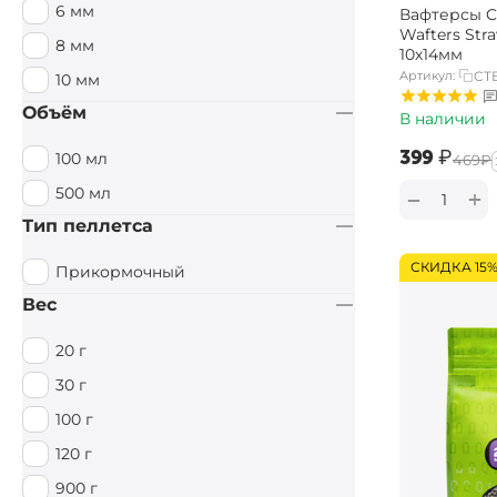
6 мм
Вафтерсы Ca
Специи / Острый
Wafters Str
8 мм
10х14мм
Тигровый орех
Артикул:
CT
10 мм
Тутти Фрутти
Объём
В наличии
Фруктовый
‍399‍
₽
100 мл
‍469‍
₽
Фруктовый / Кислый
500 мл
+
−
Цитрус
Тип пеллетса
Чеснок
СКИДКА 15
Прикормочный
Вес
20 г
30 г
100 г
120 г
900 г