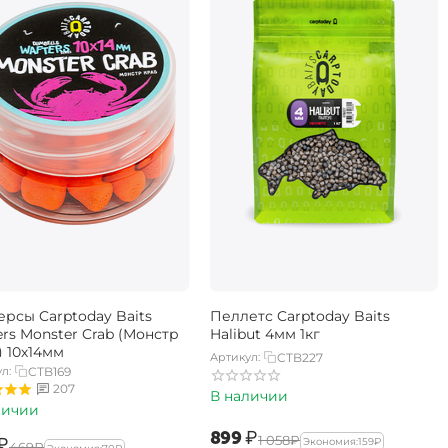
ерсы Carptoday Baits
Пеллетс Carptoday Baits
rs Monster Crab (Монстр
Halibut 4мм 1кг
) 10х14мм
Артикул:
CTB227
л:
CTB169
207
В наличии
личии
‍899‍
₽
‍1 058‍
₽
₽
Экономия:
‍159‍
₽
‍469‍
₽