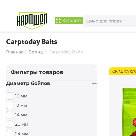
Каталог
Carptoday Baits
Главная
/
Бренд
/
Carptoday Baits
Фильтры товаров
СКИДКА 15
Диаметр бойлов
10 мм
12 мм
14 мм
20 мм
24 мм