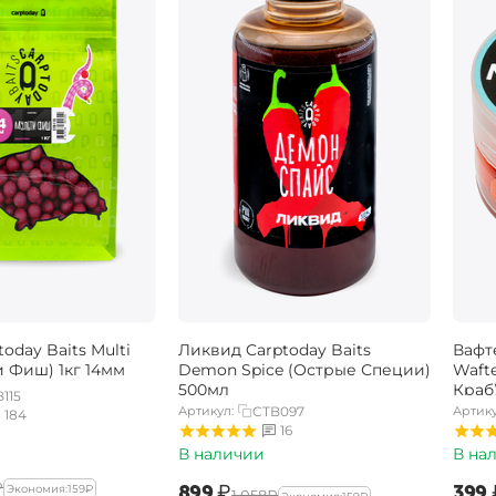
oday Baits Multi
Ликвид Carptoday Baits
Вафт
и Фиш) 1кг 14мм
Demon Spice (Острые Специи)
Wafte
500мл
Краб
115
Артикул:
CTB097
Артику
184
16
В наличии
В на
₽
‍899‍
₽
‍399‍
Экономия:
‍159‍
₽
‍1 058‍
₽