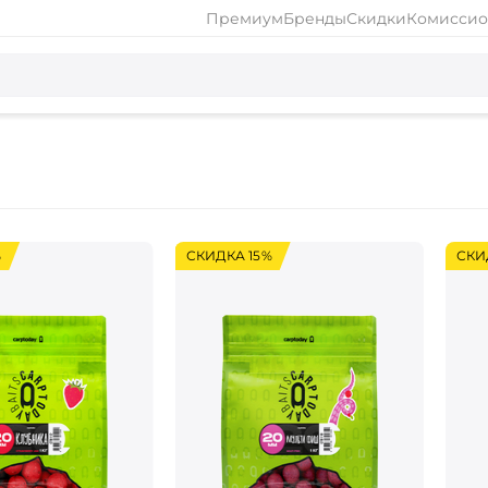
Премиум
Бренды
Скидки
Комиссио
%
СКИДКА 15%
СКИ