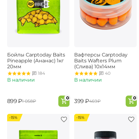
Бойлы Carptoday Baits
Вафтерсы Carptoday
Pineapple (Ананас) 1кг
Baits Wafters Plum
20мм
(Слива) 10х14мм
184
40
В наличии
В наличии
‍899‍
₽
‍399‍
₽
‍1 058‍
₽
‍469‍
₽
-15%
-15%