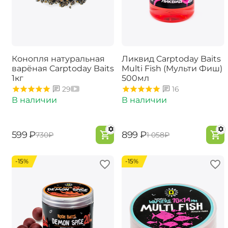
Конопля натуральная
Ликвид Carptoday Baits
варёная Carptoday Baits
Multi Fish (Мульти Фиш)
1кг
500мл
29
16
В наличии
В наличии
‍599‍
₽
‍899‍
₽
‍730‍
₽
‍1 058‍
₽
-15%
-15%