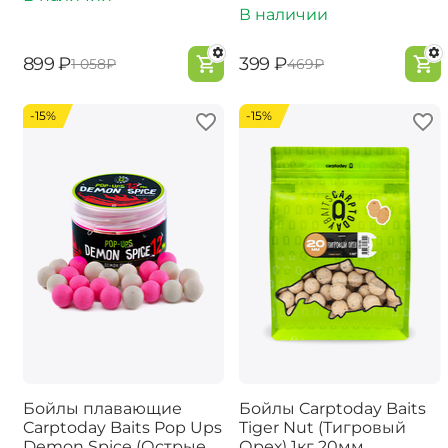
В наличии
‍899‍
₽
‍399‍
₽
‍1 058‍
₽
‍469‍
₽
-15%
-15%
Бойлы плавающие
Бойлы Carptoday Baits
Carptoday Baits Pop Ups
Tiger Nut (Тигровый
Demon Spice (Острые
Орех) 1кг 20мм