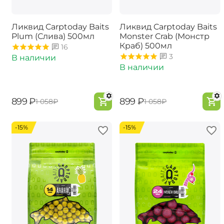
Ликвид Carptoday Baits
Ликвид Carptoday Baits
Plum (Слива) 500мл
Monster Crab (Монстр
Краб) 500мл
16
3
В наличии
В наличии
‍899‍
₽
‍899‍
₽
‍1 058‍
₽
‍1 058‍
₽
-15%
-15%