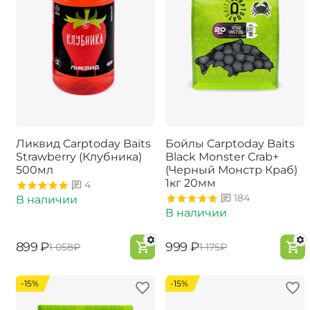
Ликвид Carptoday Baits
Бойлы Carptoday Baits
Strawberry (Клубника)
Black Monster Crab+
500мл
(Черный Монстр Краб)
1кг 20мм
4
184
В наличии
В наличии
‍899‍
₽
‍999‍
₽
‍1 058‍
₽
‍1 175‍
₽
-15%
-15%