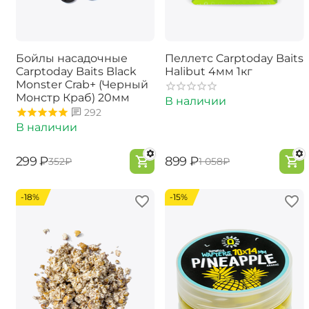
Бойлы насадочные
Пеллетс Carptoday Baits
Carptoday Baits Black
Halibut 4мм 1кг
Monster Crab+ (Черный
Монстр Краб) 20мм
В наличии
292
В наличии
‍299‍
₽
‍899‍
₽
‍352‍
₽
‍1 058‍
₽
-18%
-15%