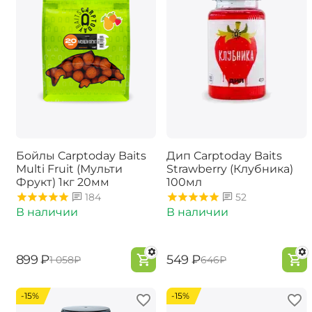
Бойлы Carptoday Baits
Дип Carptoday Baits
Multi Fruit (Мульти
Strawberry (Клубника)
Фрукт) 1кг 20мм
100мл
184
52
В наличии
В наличии
‍899‍
₽
‍549‍
₽
‍1 058‍
₽
‍646‍
₽
-15%
-15%