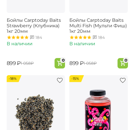
Бойлы Carptoday Baits
Бойлы Carptoday Baits
Strawberry (Клубника)
Multi Fish (Мульти Фиш)
1кг 20мм
1кг 20мм
184
184
В наличии
В наличии
‍899‍
₽
‍899‍
₽
‍1 058‍
₽
‍1 058‍
₽
-18%
-15%