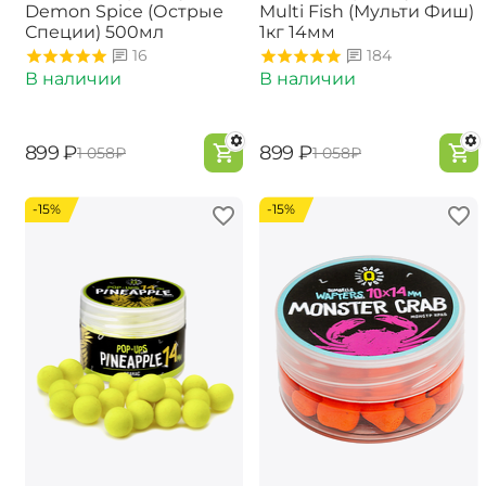
Demon Spice (Острые
Multi Fish (Мульти Фиш)
Специи) 500мл
1кг 14мм
16
184
В наличии
В наличии
‍899‍
₽
‍899‍
₽
‍1 058‍
₽
‍1 058‍
₽
-15%
-15%