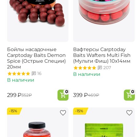
Бойлы насадочные
Вафтерсы Carptoday
Carptoday Baits Demon
Baits Wafters Multi Fish
Spice (Острые Специи)
(Мульти Фиш) 10х14мм
20мм
207
16
В наличии
В наличии
‍299‍
₽
‍399‍
₽
‍352‍
₽
‍469‍
₽
-15%
-15%