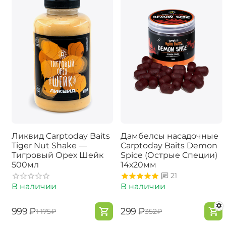
Ликвид Carptoday Baits
Дамбелсы насадочные
Tiger Nut Shake —
Carptoday Baits Demon
Тигровый Орех Шейк
Spice (Острые Специи)
500мл
14х20мм
21
В наличии
В наличии
‍999‍
₽
‍299‍
₽
‍1 175‍
₽
‍352‍
₽