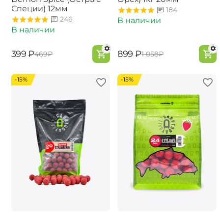
Специи) 12мм
184
246
В наличии
В наличии
‍399‍
₽
‍899‍
₽
‍469‍
₽
‍1 058‍
₽
-15%
-15%