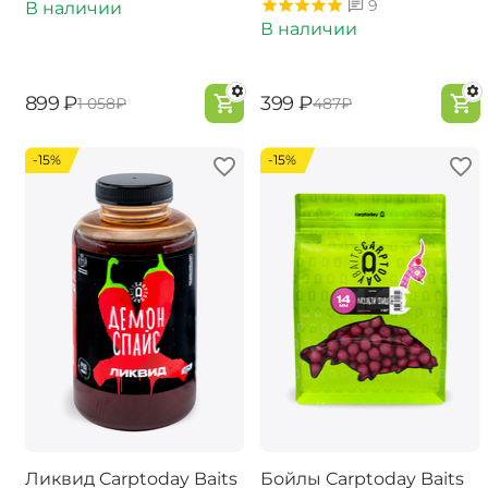
9
В наличии
В наличии
‍899‍
₽
‍399‍
₽
‍1 058‍
₽
‍487‍
₽
-15%
-15%
Ликвид Carptoday Baits
Бойлы Carptoday Baits