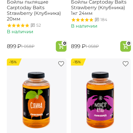
Бойлы пылящие
Бойлы Carptoday Baits
Carptoday Baits
Strawberry (Клубника)
Strawberry (Клубника)
1кг 24мм
20мм
184
52
В наличии
В наличии
‍899‍
₽
‍899‍
₽
‍1 058‍
₽
‍1 058‍
₽
-15%
-15%