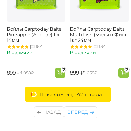
Бойлы Carptoday Baits
Бойлы Carptoday Baits
Pineapple (Ананас) 1кг
Multi Fish (Мульти Фиш)
14мм
1кг 24мм
184
184
В наличии
В наличии
‍899‍
₽
‍899‍
₽
‍1 058‍
₽
‍1 058‍
₽
Показать еще 42 товара
НАЗАД
ВПЕРЕД