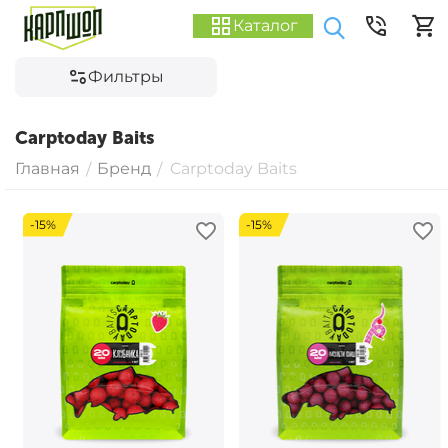
Каталог
Фильтры
Carptoday Baits
Главная
Бренд
Carptoday Baits
/
/
-15%
-15%