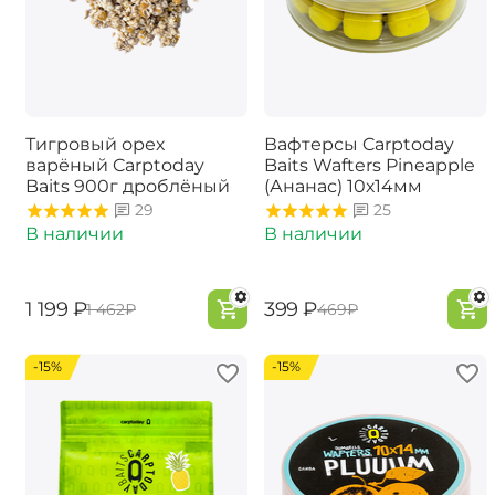
Тигровый орех
Вафтерсы Carptoday
варёный Carptoday
Baits Wafters Pineapple
Baits 900г дроблёный
(Ананас) 10х14мм
29
25
В наличии
В наличии
‍1 199‍
₽
‍399‍
₽
‍1 462‍
₽
‍469‍
₽
-15%
-15%