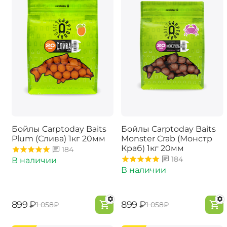
Бойлы Carptoday Baits
Бойлы Carptoday Baits
Plum (Слива) 1кг 20мм
Monster Crab (Монстр
Краб) 1кг 20мм
184
184
В наличии
В наличии
‍899‍
₽
‍899‍
₽
‍1 058‍
₽
‍1 058‍
₽