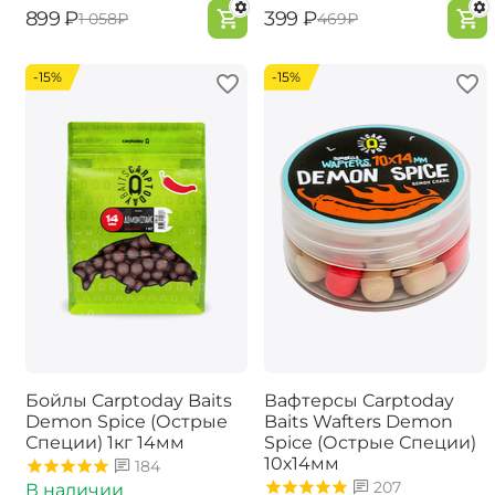
‍899‍
₽
‍399‍
₽
‍1 058‍
₽
‍469‍
₽
-15%
-15%
Бойлы Carptoday Baits
Вафтерсы Carptoday
Demon Spice (Острые
Baits Wafters Demon
Специи) 1кг 14мм
Spice (Острые Специи)
10х14мм
184
207
В наличии