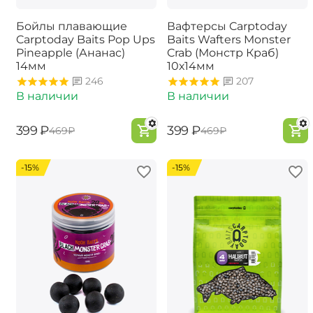
Бойлы плавающие
Вафтерсы Carptoday
Carptoday Baits Pop Ups
Baits Wafters Monster
Pineapple (Ананас)
Crab (Монстр Краб)
14мм
10х14мм
246
207
В наличии
В наличии
‍399‍
₽
‍399‍
₽
‍469‍
₽
‍469‍
₽
-15%
-15%