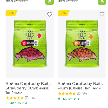
‍899‍
₽
‍399‍
₽
‍1 058‍
₽
‍469‍
₽
-15%
-15%
Бойлы Carptoday Baits
Бойлы Carptoday Baits
Strawberry (Клубника)
Plum (Слива) 1кг 14мм
1кг 14мм
184
184
В наличии
В наличии