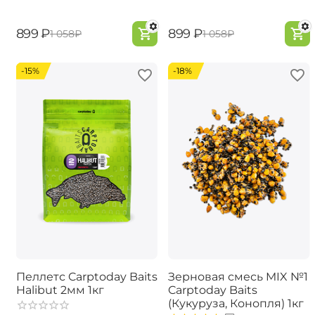
‍899‍
₽
‍899‍
₽
‍1 058‍
₽
‍1 058‍
₽
-15%
-18%
Пеллетс Carptoday Baits
Зерновая смесь MIX №1
Halibut 2мм 1кг
Carptoday Baits
(Кукуруза, Конопля) 1кг