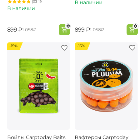
16
В наличии
В наличии
‍899‍
₽
‍899‍
₽
‍1 058‍
₽
‍1 058‍
₽
-15%
-15%
Бойлы Carptoday Baits
Вафтерсы Carptoday