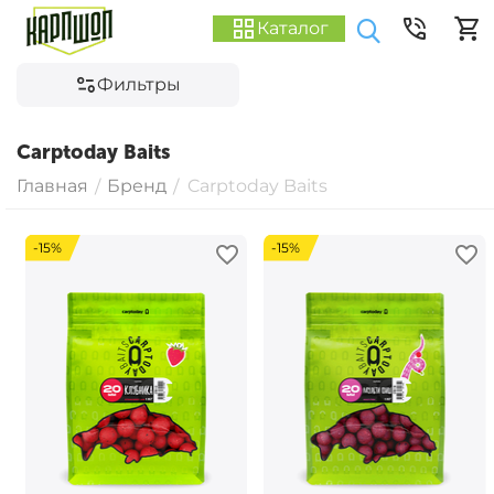
Каталог
Фильтры
Carptoday Baits
Главная
Бренд
Carptoday Baits
/
/
-15%
-15%