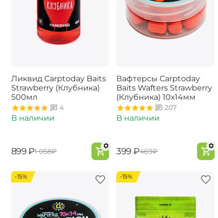
Ликвид Carptoday Baits
Вафтерсы Carptoday
Strawberry (Клубника)
Baits Wafters Strawberry
500мл
(Клубника) 10х14мм
4
207
В наличии
В наличии
‍899‍
₽
‍399‍
₽
‍1 058‍
₽
‍469‍
₽
-15%
-15%