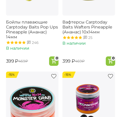
Бойлы плавающие
Вафтерсы Carptoday
Carptoday Baits Pop Ups
Baits Wafters Pineapple
Pineapple (Ананас)
(Ананас) 10х14мм
14мм
25
246
В наличии
В наличии
‍399‍
₽
‍399‍
₽
‍469‍
₽
‍469‍
₽
-15%
-15%