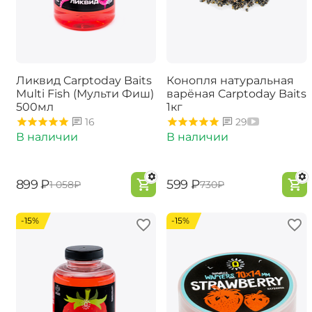
Ликвид Carptoday Baits
Конопля натуральная
Multi Fish (Мульти Фиш)
варёная Carptoday Baits
500мл
1кг
16
29
В наличии
В наличии
‍899‍
₽
‍599‍
₽
‍1 058‍
₽
‍730‍
₽
-15%
-15%