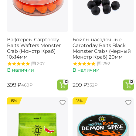
Вафтерсы Carptoday
Бойлы насадочные
Baits Wafters Monster
Carptoday Baits Black
Crab (Монстр Краб)
Monster Crab+ (Черный
10х14мм
Монстр Краб) 20мм
207
292
В наличии
В наличии
‍399‍
₽
‍299‍
₽
‍469‍
₽
‍352‍
₽
-15%
-15%