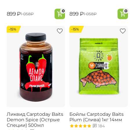
‍899‍
₽
‍899‍
₽
‍1 058‍
₽
‍1 058‍
₽
-15%
-15%
Ликвид Carptoday Baits
Бойлы Carptoday Baits
Demon Spice (Острые
Plum (Слива) 1кг 14мм
Специи) 500мл
184