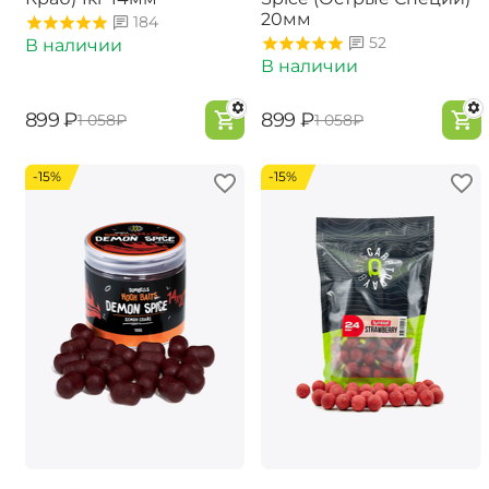
20мм
184
52
В наличии
В наличии
‍899‍
₽
‍899‍
₽
‍1 058‍
₽
‍1 058‍
₽
-15%
-15%