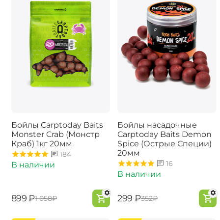
Бойлы Carptoday Baits
Бойлы насадочные
Monster Crab (Монстр
Carptoday Baits Demon
Краб) 1кг 20мм
Spice (Острые Специи)
20мм
184
16
В наличии
В наличии
‍899‍
₽
‍299‍
₽
‍1 058‍
₽
‍352‍
₽