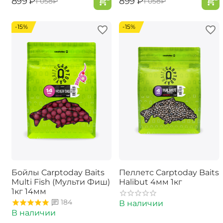
‍899‍
₽
‍899‍
₽
‍1 058‍
₽
‍1 058‍
₽
-15%
-15%
Бойлы Carptoday Baits
Пеллетс Carptoday Baits
Multi Fish (Мульти Фиш)
Halibut 4мм 1кг
1кг 14мм
184
В наличии
В наличии