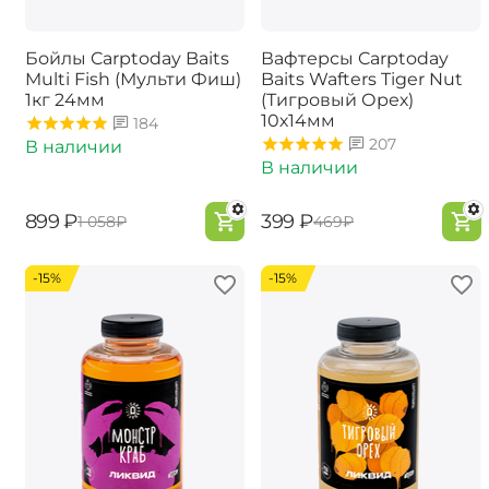
Бойлы Carptoday Baits
Вафтерсы Carptoday
Multi Fish (Мульти Фиш)
Baits Wafters Tiger Nut
1кг 24мм
(Тигровый Орех)
10х14мм
184
207
В наличии
В наличии
‍899‍
₽
‍399‍
₽
‍1 058‍
₽
‍469‍
₽
-15%
-15%