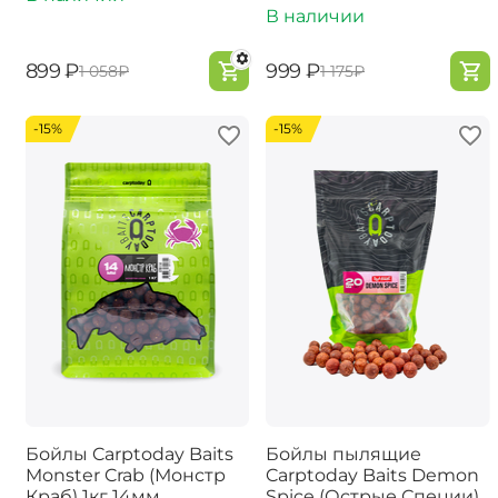
В наличии
‍899‍
₽
‍999‍
₽
‍1 058‍
₽
‍1 175‍
₽
-15%
-15%
Бойлы Carptoday Baits
Бойлы пылящие
Monster Crab (Монстр
Carptoday Baits Demon
Краб) 1кг 14мм
Spice (Острые Специи)