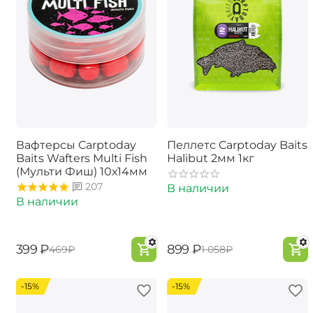
Вафтерсы Carptoday
Пеллетс Carptoday Baits
Baits Wafters Multi Fish
Halibut 2мм 1кг
(Мульти Фиш) 10х14мм
207
В наличии
В наличии
‍399‍
₽
‍899‍
₽
‍469‍
₽
‍1 058‍
₽
-15%
-15%