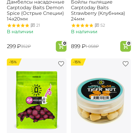
Дамбелсы насадочные
Бойлы пылящие
Carptoday Baits Demon
Carptoday Baits
Spice (Острые Специи)
Strawberry (Клубника)
14х20мм
24мм
21
52
В наличии
В наличии
‍299‍
₽
‍899‍
₽
‍352‍
₽
‍1 058‍
₽
-15%
-15%