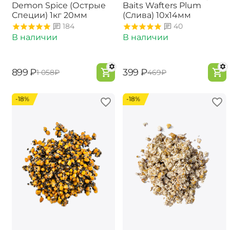
Demon Spice (Острые
Baits Wafters Plum
Специи) 1кг 20мм
(Слива) 10х14мм
184
40
В наличии
В наличии
‍899‍
₽
‍399‍
₽
‍1 058‍
₽
‍469‍
₽
-18%
-18%