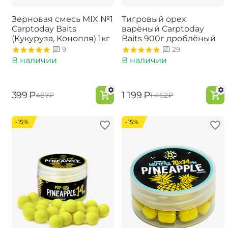
Зерновая смесь MIX №1
Тигровый орех
Carptoday Baits
варёный Carptoday
(Кукуруза, Конопля) 1кг
Baits 900г дроблёный
9
29
В наличии
В наличии
‍399‍
₽
‍1 199‍
₽
‍487‍
₽
‍1 462‍
₽
-15%
-15%