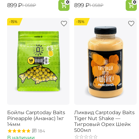
‍899‍
₽
‍899‍
₽
‍1 058‍
₽
‍1 058‍
₽
-15%
-15%
Бойлы Carptoday Baits
Ликвид Carptoday Baits
Pineapple (Ананас) 1кг
Tiger Nut Shake —
14мм
Тигровый Орех Шейк
500мл
184
В наличии