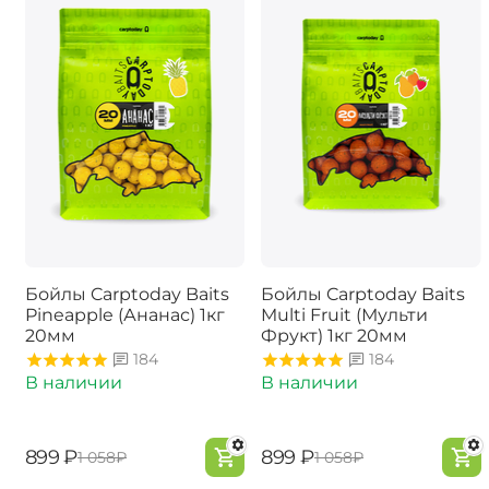
Бойлы Carptoday Baits
Бойлы Carptoday Baits
Pineapple (Ананас) 1кг
Multi Fruit (Мульти
20мм
Фрукт) 1кг 20мм
184
184
В наличии
В наличии
‍899‍
₽
‍899‍
₽
‍1 058‍
₽
‍1 058‍
₽