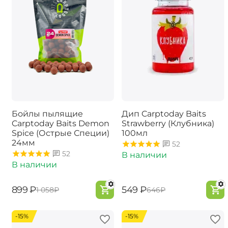
Бойлы пылящие
Дип Carptoday Baits
Carptoday Baits Demon
Strawberry (Клубника)
Spice (Острые Специи)
100мл
24мм
52
52
В наличии
В наличии
‍899‍
₽
‍549‍
₽
‍1 058‍
₽
‍646‍
₽
-15%
-15%