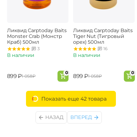
Ликвид Carptoday Baits
Ликвид Carptoday Baits
Monster Crab (Монстр
Tiger Nut (Тигровый
Краб) 500мл
орех) 500мл
3
16
В наличии
В наличии
‍899‍
₽
‍899‍
₽
‍1 058‍
₽
‍1 058‍
₽
Показать еще 42 товара
НАЗАД
ВПЕРЕД