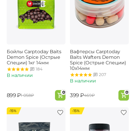
Бойлы Carptoday Baits
Вафтерсы Carptoday
Demon Spice (Острые
Baits Wafters Demon
Специи) 1кг 14мм
Spice (Острые Специи)
10х14мм
184
207
В наличии
В наличии
‍899‍
₽
‍399‍
₽
‍1 058‍
₽
‍469‍
₽
-15%
-15%