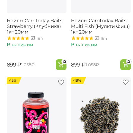
Бойлы Carptoday Baits
Бойлы Carptoday Baits
Strawberry (Клубника)
Multi Fish (Мульти Фиш)
1кг 20мм
1кг 20мм
184
184
В наличии
В наличии
‍899‍
₽
‍899‍
₽
‍1 058‍
₽
‍1 058‍
₽
-15%
-18%