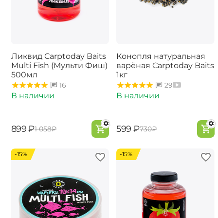
Ликвид Carptoday Baits
Конопля натуральная
Multi Fish (Мульти Фиш)
варёная Carptoday Baits
500мл
1кг
16
29
В наличии
В наличии
‍899‍
₽
‍599‍
₽
‍1 058‍
₽
‍730‍
₽
-15%
-15%