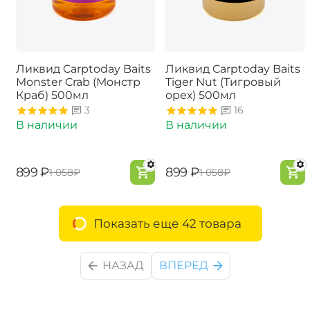
Ликвид Carptoday Baits
Ликвид Carptoday Baits
Monster Crab (Монстр
Tiger Nut (Тигровый
Краб) 500мл
орех) 500мл
3
16
В наличии
В наличии
‍899‍
₽
‍899‍
₽
‍1 058‍
₽
‍1 058‍
₽
Показать еще 42 товара
НАЗАД
ВПЕРЕД