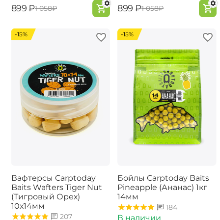
‍899‍
₽
‍899‍
₽
‍1 058‍
₽
‍1 058‍
₽
-15%
-15%
Вафтерсы Carptoday
Бойлы Carptoday Baits
Baits Wafters Tiger Nut
Pineapple (Ананас) 1кг
(Тигровый Орех)
14мм
10х14мм
184
207
В наличии