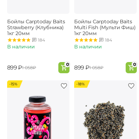
Бойлы Carptoday Baits
Бойлы Carptoday Baits
Strawberry (Клубника)
Multi Fish (Мульти Фиш)
1кг 20мм
1кг 20мм
184
184
В наличии
В наличии
‍899‍
₽
‍899‍
₽
‍1 058‍
₽
‍1 058‍
₽
-15%
-18%