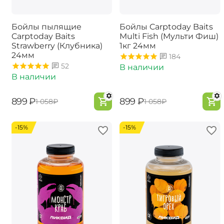
Бойлы пылящие
Бойлы Carptoday Baits
Carptoday Baits
Multi Fish (Мульти Фиш)
Strawberry (Клубника)
1кг 24мм
24мм
184
52
В наличии
В наличии
‍899‍
₽
‍899‍
₽
‍1 058‍
₽
‍1 058‍
₽
-15%
-15%