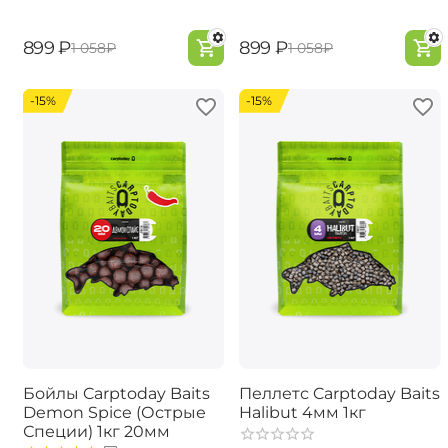
‍899‍
₽
‍899‍
₽
‍1 058‍
₽
‍1 058‍
₽
-15%
-15%
Бойлы Carptoday Baits
Пеллетс Carptoday Baits
Demon Spice (Острые
Halibut 4мм 1кг
Специи) 1кг 20мм