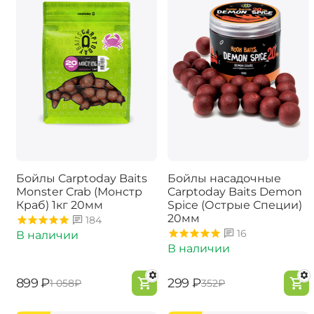
Бойлы Carptoday Baits
Бойлы насадочные
Monster Crab (Монстр
Carptoday Baits Demon
Краб) 1кг 20мм
Spice (Острые Специи)
20мм
184
16
В наличии
В наличии
‍899‍
₽
‍299‍
₽
‍1 058‍
₽
‍352‍
₽