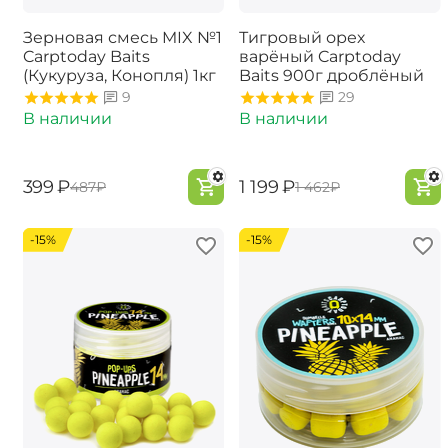
Зерновая смесь MIX №1
Тигровый орех
Carptoday Baits
варёный Carptoday
(Кукуруза, Конопля) 1кг
Baits 900г дроблёный
9
29
В наличии
В наличии
‍399‍
₽
‍1 199‍
₽
‍487‍
₽
‍1 462‍
₽
-15%
-15%