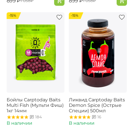
‍899‍
₽
‍899‍
₽
‍1 058‍
₽
‍1 058‍
₽
-15%
-15%
Бойлы Carptoday Baits
Ликвид Carptoday Baits
Multi Fish (Мульти Фиш)
Demon Spice (Острые
1кг 14мм
Специи) 500мл
184
16
В наличии
В наличии