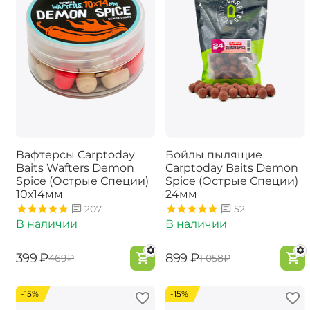
Вафтерсы Carptoday
Бойлы пылящие
Baits Wafters Demon
Carptoday Baits Demon
Spice (Острые Специи)
Spice (Острые Специи)
10х14мм
24мм
207
52
В наличии
В наличии
‍399‍
₽
‍899‍
₽
‍469‍
₽
‍1 058‍
₽
-15%
-15%