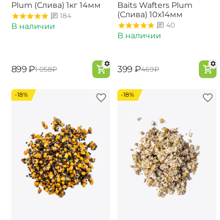
Plum (Слива) 1кг 14мм
Baits Wafters Plum
(Слива) 10х14мм
184
40
В наличии
В наличии
‍899‍
₽
‍399‍
₽
‍1 058‍
₽
‍469‍
₽
-18%
-18%