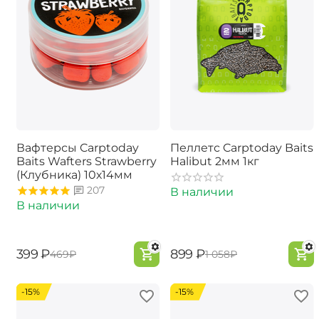
Вафтерсы Carptoday
Пеллетс Carptoday Baits
Baits Wafters Strawberry
Halibut 2мм 1кг
(Клубника) 10х14мм
207
В наличии
В наличии
‍399‍
₽
‍899‍
₽
‍469‍
₽
‍1 058‍
₽
-15%
-15%