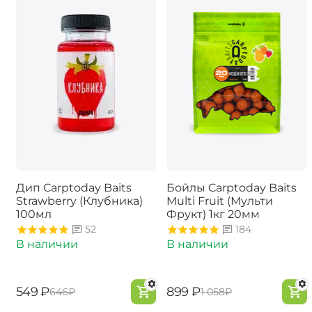
Дип Carptoday Baits
Бойлы Carptoday Baits
Strawberry (Клубника)
Multi Fruit (Мульти
100мл
Фрукт) 1кг 20мм
52
184
В наличии
В наличии
‍549‍
₽
‍899‍
₽
‍646‍
₽
‍1 058‍
₽