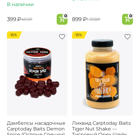
В наличии
‍399‍
₽
‍899‍
₽
‍469‍
₽
‍1 058‍
₽
-15%
-15%
Дамбелсы насадочные
Ликвид Carptoday Baits
Carptoday Baits Demon
Tiger Nut Shake —
Spice (Острые Специи)
Тигровый Орех Шейк