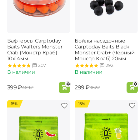
Вафтерсы Carptoday
Бойлы насадочные
Baits Wafters Monster
Carptoday Baits Black
Crab (Монстр Краб)
Monster Crab+ (Черный
10х14мм
Монстр Краб) 20мм
207
292
В наличии
В наличии
‍399‍
₽
‍299‍
₽
‍469‍
₽
‍352‍
₽
-15%
-15%