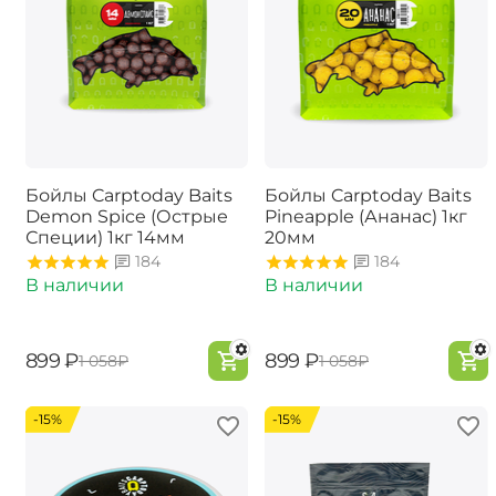
Бойлы Carptoday Baits
Бойлы Carptoday Baits
Demon Spice (Острые
Pineapple (Ананас) 1кг
Специи) 1кг 14мм
20мм
184
184
В наличии
В наличии
‍899‍
₽
‍899‍
₽
‍1 058‍
₽
‍1 058‍
₽
-15%
-15%