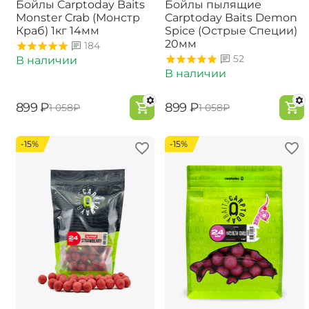
Бойлы Carptoday Baits
Бойлы пылящие
Monster Crab (Монстр
Carptoday Baits Demon
Краб) 1кг 14мм
Spice (Острые Специи)
20мм
184
52
В наличии
В наличии
‍899‍
₽
‍899‍
₽
‍1 058‍
₽
‍1 058‍
₽
-15%
-15%