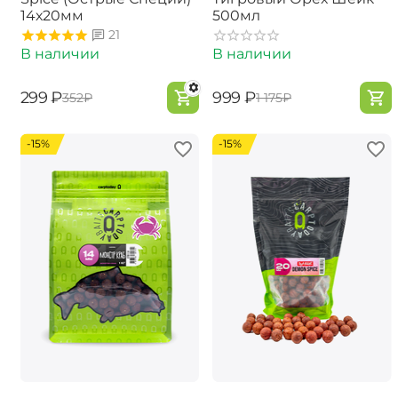
14х20мм
500мл
21
В наличии
В наличии
‍299‍
₽
‍999‍
₽
‍352‍
₽
‍1 175‍
₽
-15%
-15%