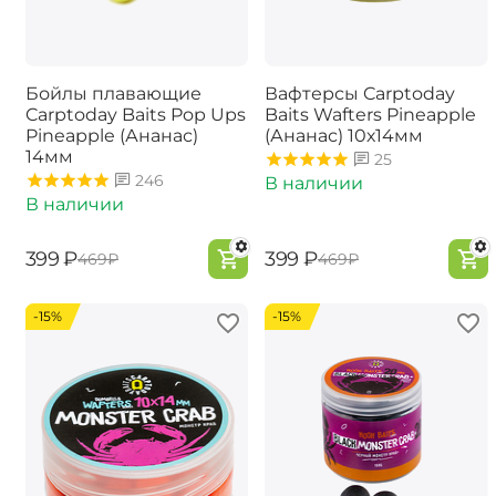
Бойлы плавающие
Вафтерсы Carptoday
Carptoday Baits Pop Ups
Baits Wafters Pineapple
Pineapple (Ананас)
(Ананас) 10х14мм
14мм
25
246
В наличии
В наличии
‍399‍
₽
‍399‍
₽
‍469‍
₽
‍469‍
₽
-15%
-15%