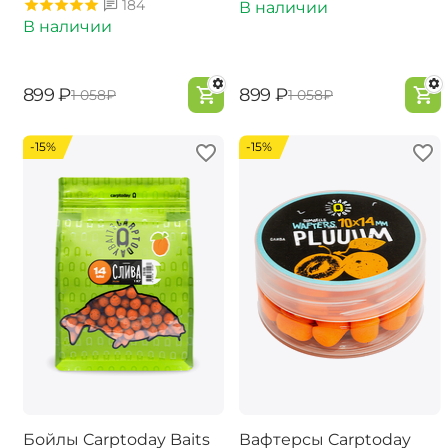
184
В наличии
В наличии
‍899‍
₽
‍899‍
₽
‍1 058‍
₽
‍1 058‍
₽
-15%
-15%
Бойлы Carptoday Baits
Вафтерсы Carptoday