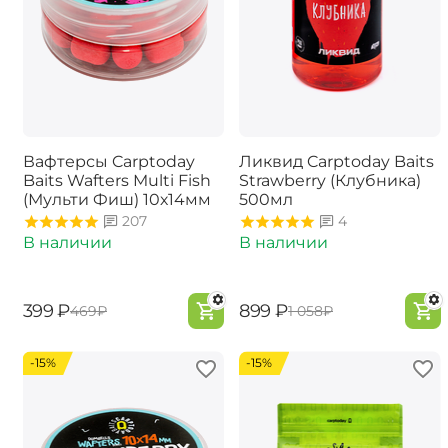
Вафтерсы Carptoday
Ликвид Carptoday Baits
Baits Wafters Multi Fish
Strawberry (Клубника)
(Мульти Фиш) 10х14мм
500мл
207
4
В наличии
В наличии
‍399‍
₽
‍899‍
₽
‍469‍
₽
‍1 058‍
₽
-15%
-15%