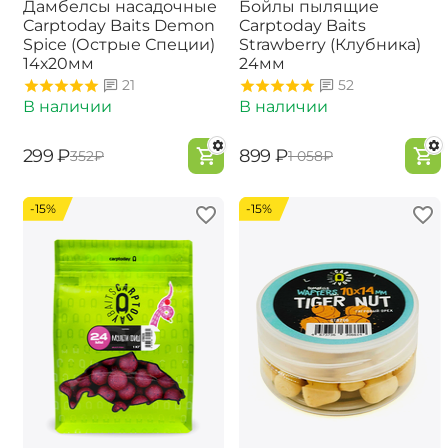
Дамбелсы насадочные
Бойлы пылящие
Carptoday Baits Demon
Carptoday Baits
Spice (Острые Специи)
Strawberry (Клубника)
14х20мм
24мм
21
52
В наличии
В наличии
‍299‍
₽
‍899‍
₽
‍352‍
₽
‍1 058‍
₽
-15%
-15%