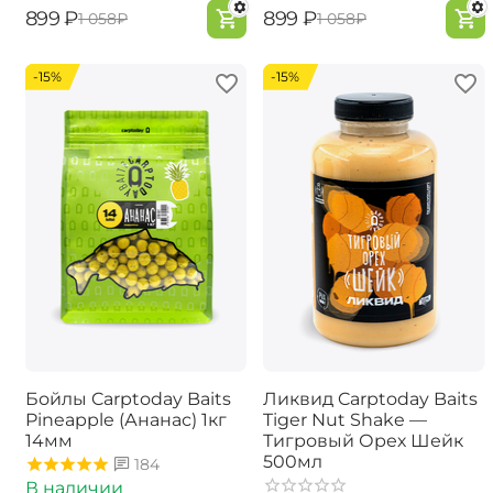
‍899‍
₽
‍899‍
₽
‍1 058‍
₽
‍1 058‍
₽
-15%
-15%
Бойлы Carptoday Baits
Ликвид Carptoday Baits
Pineapple (Ананас) 1кг
Tiger Nut Shake —
14мм
Тигровый Орех Шейк
500мл
184
В наличии