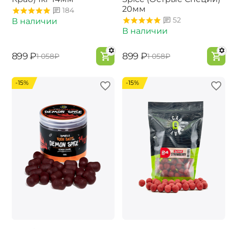
20мм
184
52
В наличии
В наличии
‍899‍
₽
‍899‍
₽
‍1 058‍
₽
‍1 058‍
₽
-15%
-15%