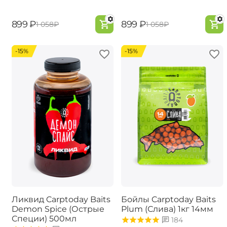
‍899‍
₽
‍899‍
₽
‍1 058‍
₽
‍1 058‍
₽
-15%
-15%
Ликвид Carptoday Baits
Бойлы Carptoday Baits
Demon Spice (Острые
Plum (Слива) 1кг 14мм
Специи) 500мл
184