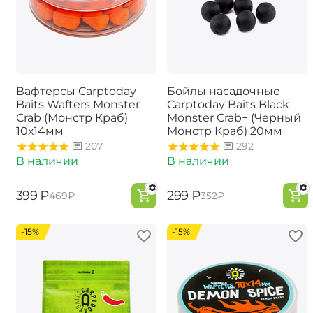
Вафтерсы Carptoday
Бойлы насадочные
Baits Wafters Monster
Carptoday Baits Black
Crab (Монстр Краб)
Monster Crab+ (Черный
10х14мм
Монстр Краб) 20мм
207
292
В наличии
В наличии
‍399‍
₽
‍299‍
₽
‍469‍
₽
‍352‍
₽
-15%
-15%