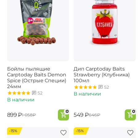
Бойлы пылящие
Дип Carptoday Baits
Carptoday Baits Demon
Strawberry (Клубника)
Spice (Острые Специи)
100мл
24мм
52
52
В наличии
В наличии
‍899‍
₽
‍549‍
₽
‍1 058‍
₽
‍646‍
₽
-15%
-15%