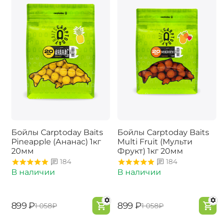
Бойлы Carptoday Baits
Бойлы Carptoday Baits
Pineapple (Ананас) 1кг
Multi Fruit (Мульти
20мм
Фрукт) 1кг 20мм
184
184
В наличии
В наличии
‍899‍
₽
‍899‍
₽
‍1 058‍
₽
‍1 058‍
₽