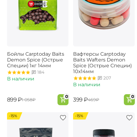
Бойлы Carptoday Baits
Вафтерсы Carptoday
Demon Spice (Острые
Baits Wafters Demon
Специи) 1кг 14мм
Spice (Острые Специи)
10х14мм
184
207
В наличии
В наличии
‍899‍
₽
‍399‍
₽
‍1 058‍
₽
‍469‍
₽
-15%
-15%