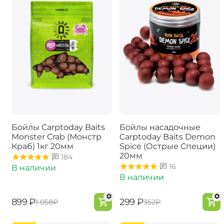
Бойлы Carptoday Baits
Бойлы насадочные
Monster Crab (Монстр
Carptoday Baits Demon
Краб) 1кг 20мм
Spice (Острые Специи)
20мм
184
16
В наличии
В наличии
‍899‍
₽
‍299‍
₽
‍1 058‍
₽
‍352‍
₽