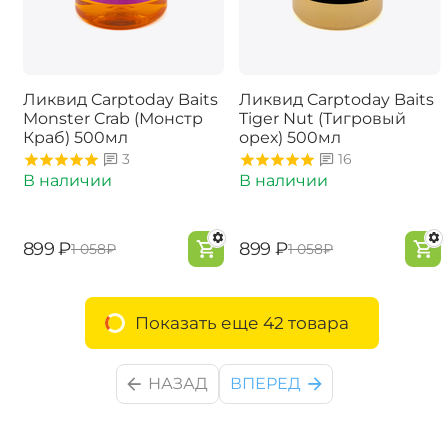
Ликвид Carptoday Baits
Ликвид Carptoday Baits
Monster Crab (Монстр
Tiger Nut (Тигровый
Краб) 500мл
орех) 500мл
3
16
В наличии
В наличии
‍899‍
₽
‍899‍
₽
‍1 058‍
₽
‍1 058‍
₽
Показать еще 42 товара
НАЗАД
ВПЕРЕД