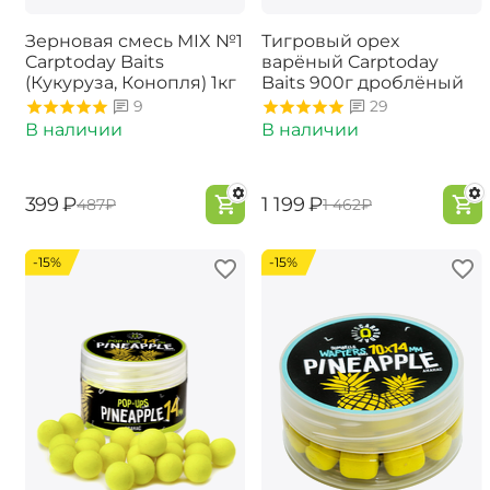
Зерновая смесь MIX №1
Тигровый орех
Carptoday Baits
варёный Carptoday
(Кукуруза, Конопля) 1кг
Baits 900г дроблёный
9
29
В наличии
В наличии
‍399‍
₽
‍1 199‍
₽
‍487‍
₽
‍1 462‍
₽
-15%
-15%