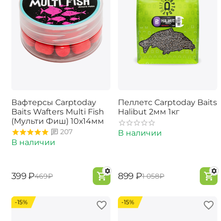
Вафтерсы Carptoday
Пеллетс Carptoday Baits
Baits Wafters Multi Fish
Halibut 2мм 1кг
(Мульти Фиш) 10х14мм
207
В наличии
В наличии
‍399‍
₽
‍899‍
₽
‍469‍
₽
‍1 058‍
₽
-15%
-15%