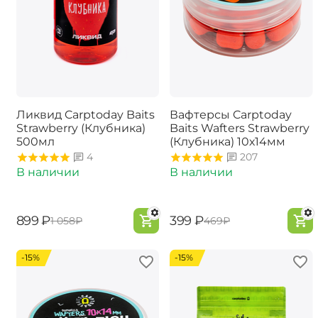
Ликвид Carptoday Baits
Вафтерсы Carptoday
Strawberry (Клубника)
Baits Wafters Strawberry
500мл
(Клубника) 10х14мм
4
207
В наличии
В наличии
‍899‍
₽
‍399‍
₽
‍1 058‍
₽
‍469‍
₽
-15%
-15%