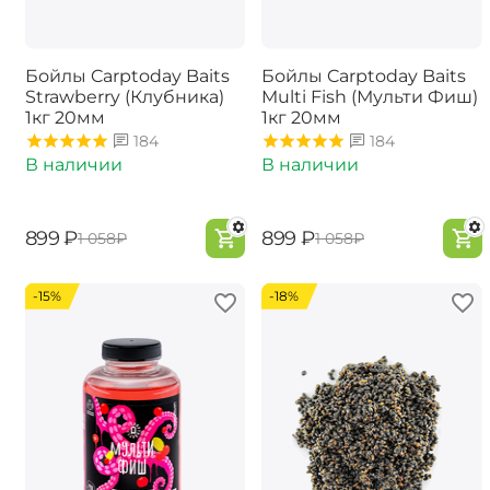
Бойлы Carptoday Baits
Бойлы Carptoday Baits
Strawberry (Клубника)
Multi Fish (Мульти Фиш)
1кг 20мм
1кг 20мм
184
184
В наличии
В наличии
‍899‍
₽
‍899‍
₽
‍1 058‍
₽
‍1 058‍
₽
-15%
-18%