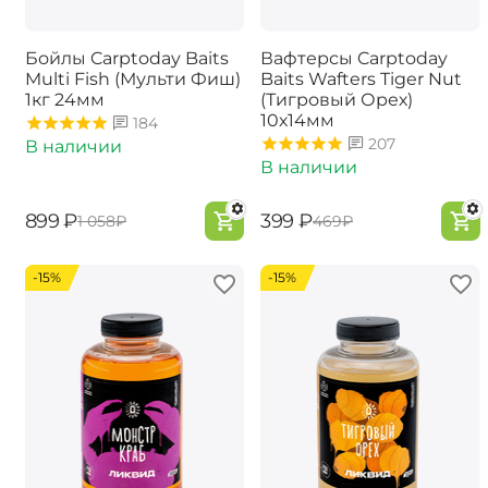
Бойлы Carptoday Baits
Вафтерсы Carptoday
Multi Fish (Мульти Фиш)
Baits Wafters Tiger Nut
1кг 24мм
(Тигровый Орех)
10х14мм
184
207
В наличии
В наличии
‍899‍
₽
‍399‍
₽
‍1 058‍
₽
‍469‍
₽
-15%
-15%