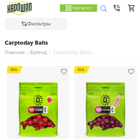
Каталог
Фильтры
Carptoday Baits
Главная
Бренд
Carptoday Baits
/
/
-15%
-15%