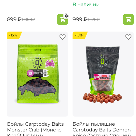
В наличии
‍899‍
₽
‍999‍
₽
‍1 058‍
₽
‍1 175‍
₽
-15%
-15%
Бойлы Carptoday Baits
Бойлы пылящие
Monster Crab (Монстр
Carptoday Baits Demon
Краб) 1кг 14мм
Spice (Острые Специи)