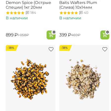
Demon Spice (Острые
Baits Wafters Plum
Специи) 1кг 20мм
(Слива) 10х14мм
184
40
В наличии
В наличии
‍899‍
₽
‍399‍
₽
‍1 058‍
₽
‍469‍
₽
-18%
-18%