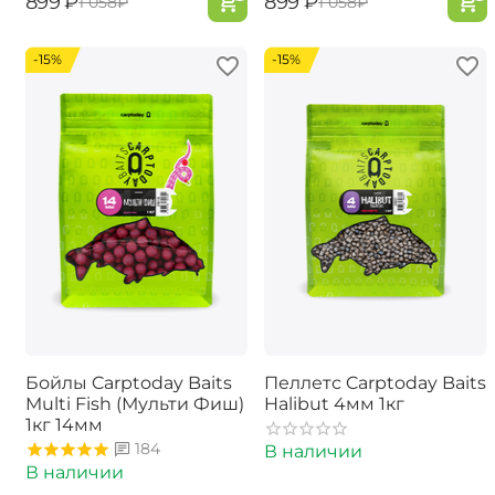
‍899‍
₽
‍899‍
₽
‍1 058‍
₽
‍1 058‍
₽
-15%
-15%
Бойлы Carptoday Baits
Пеллетс Carptoday Baits
Multi Fish (Мульти Фиш)
Halibut 4мм 1кг
1кг 14мм
184
В наличии
В наличии