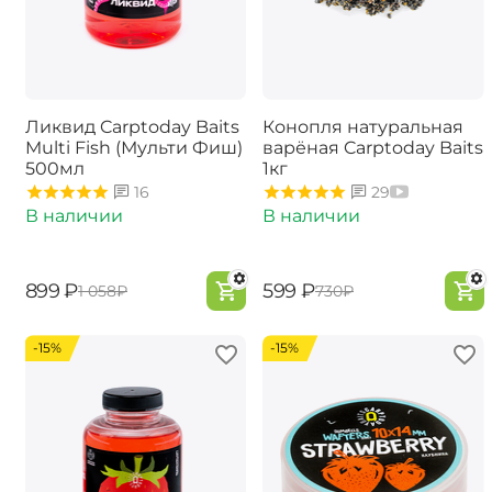
Ликвид Carptoday Baits
Конопля натуральная
Multi Fish (Мульти Фиш)
варёная Carptoday Baits
500мл
1кг
16
29
В наличии
В наличии
‍899‍
₽
‍599‍
₽
‍1 058‍
₽
‍730‍
₽
-15%
-15%