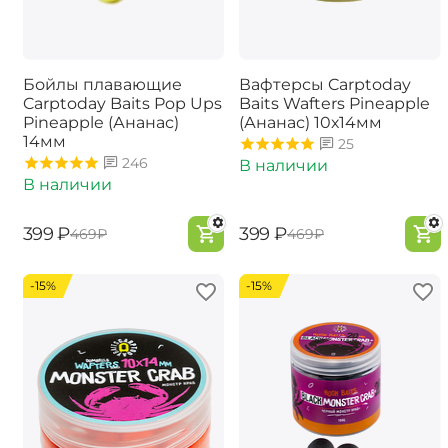
Бойлы плавающие
Вафтерсы Carptoday
Carptoday Baits Pop Ups
Baits Wafters Pineapple
Pineapple (Ананас)
(Ананас) 10х14мм
14мм
25
246
В наличии
В наличии
‍399‍
₽
‍399‍
₽
‍469‍
₽
‍469‍
₽
-15%
-15%