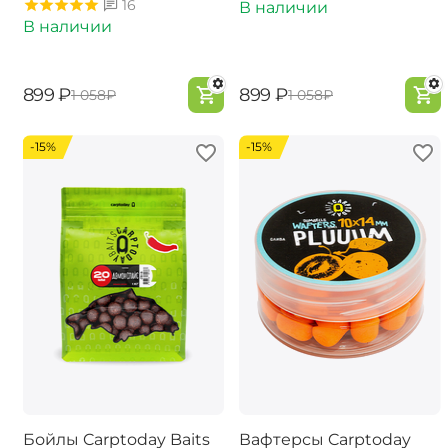
16
В наличии
В наличии
‍899‍
₽
‍899‍
₽
‍1 058‍
₽
‍1 058‍
₽
-15%
-15%
Бойлы Carptoday Baits
Вафтерсы Carptoday