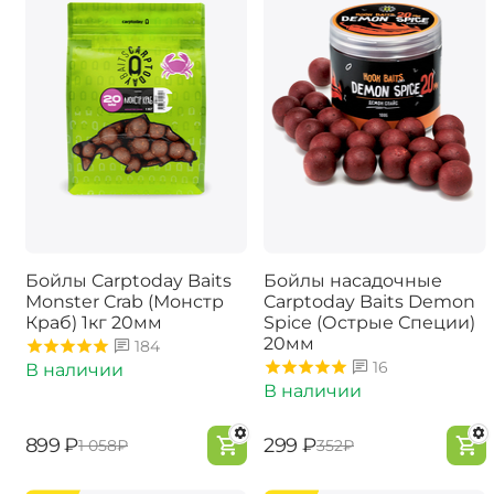
Бойлы Carptoday Baits
Бойлы насадочные
Monster Crab (Монстр
Carptoday Baits Demon
Краб) 1кг 20мм
Spice (Острые Специи)
20мм
184
16
В наличии
В наличии
‍899‍
₽
‍299‍
₽
‍1 058‍
₽
‍352‍
₽