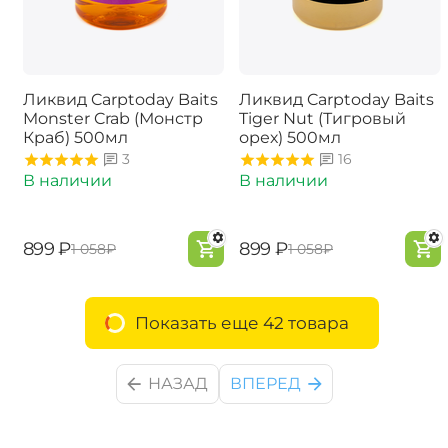
Ликвид Carptoday Baits
Ликвид Carptoday Baits
Monster Crab (Монстр
Tiger Nut (Тигровый
Краб) 500мл
орех) 500мл
3
16
В наличии
В наличии
‍899‍
₽
‍899‍
₽
‍1 058‍
₽
‍1 058‍
₽
Показать еще 42 товара
НАЗАД
ВПЕРЕД