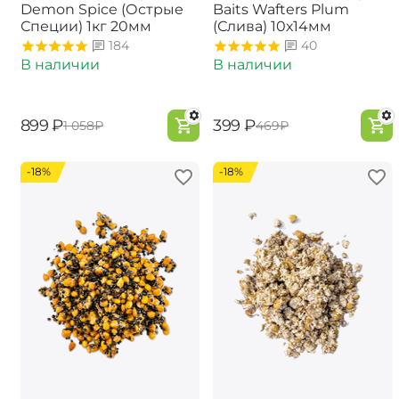
Demon Spice (Острые
Baits Wafters Plum
Специи) 1кг 20мм
(Слива) 10х14мм
184
40
В наличии
В наличии
‍899‍
₽
‍399‍
₽
‍1 058‍
₽
‍469‍
₽
-18%
-18%