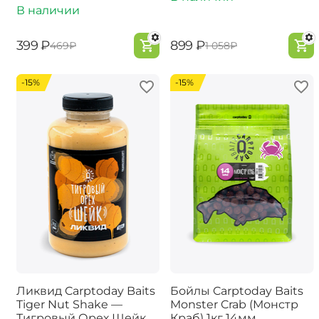
В наличии
‍399‍
₽
‍899‍
₽
‍469‍
₽
‍1 058‍
₽
-15%
-15%
Ликвид Carptoday Baits
Бойлы Carptoday Baits
Tiger Nut Shake —
Monster Crab (Монстр
Тигровый Орех Шейк
Краб) 1кг 14мм