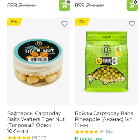
‍899‍
₽
‍899‍
₽
‍1 058‍
₽
‍1 058‍
₽
-15%
-15%
Вафтерсы Carptoday
Бойлы Carptoday Baits
Baits Wafters Tiger Nut
Pineapple (Ананас) 1кг
(Тигровый Орех)
14мм
10х14мм
184
207
В наличии