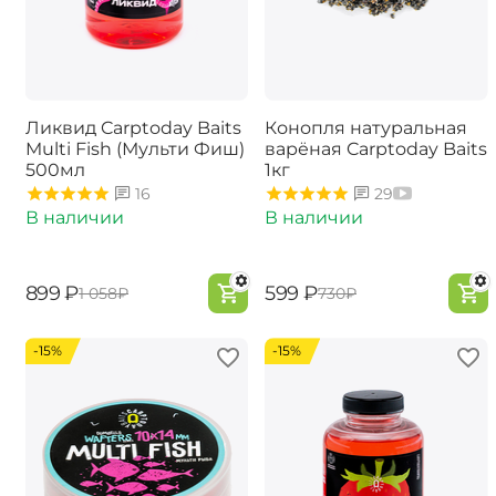
Ликвид Carptoday Baits
Конопля натуральная
Multi Fish (Мульти Фиш)
варёная Carptoday Baits
500мл
1кг
16
29
В наличии
В наличии
‍899‍
₽
‍599‍
₽
‍1 058‍
₽
‍730‍
₽
-15%
-15%