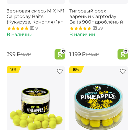
Зерновая смесь MIX №1
Тигровый орех
Carptoday Baits
варёный Carptoday
(Кукуруза, Конопля) 1кг
Baits 900г дроблёный
9
29
В наличии
В наличии
‍399‍
₽
‍1 199‍
₽
‍487‍
₽
‍1 462‍
₽
-15%
-15%