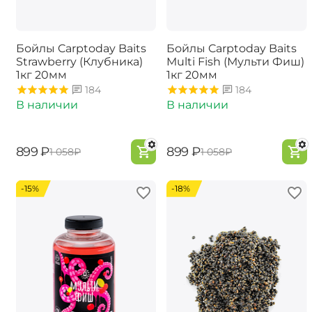
Бойлы Carptoday Baits
Бойлы Carptoday Baits
Strawberry (Клубника)
Multi Fish (Мульти Фиш)
1кг 20мм
1кг 20мм
184
184
В наличии
В наличии
‍899‍
₽
‍899‍
₽
‍1 058‍
₽
‍1 058‍
₽
-15%
-18%