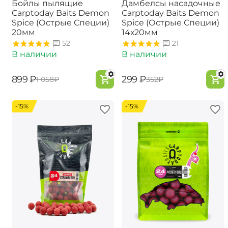
Бойлы пылящие
Дамбелсы насадочные
Carptoday Baits Demon
Carptoday Baits Demon
Spice (Острые Специи)
Spice (Острые Специи)
20мм
14х20мм
52
21
В наличии
В наличии
‍899‍
₽
‍299‍
₽
‍1 058‍
₽
‍352‍
₽
-15%
-15%