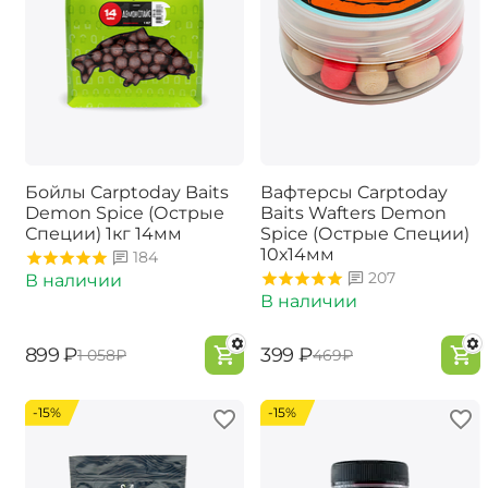
Бойлы Carptoday Baits
Вафтерсы Carptoday
Demon Spice (Острые
Baits Wafters Demon
Специи) 1кг 14мм
Spice (Острые Специи)
10х14мм
184
207
В наличии
В наличии
‍899‍
₽
‍399‍
₽
‍1 058‍
₽
‍469‍
₽
-15%
-15%