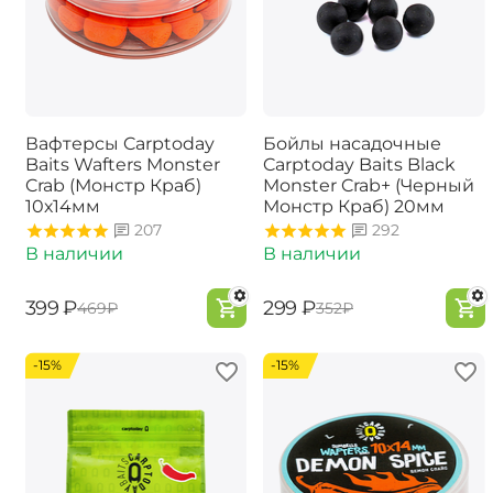
Вафтерсы Carptoday
Бойлы насадочные
Baits Wafters Monster
Carptoday Baits Black
Crab (Монстр Краб)
Monster Crab+ (Черный
10х14мм
Монстр Краб) 20мм
207
292
В наличии
В наличии
‍399‍
₽
‍299‍
₽
‍469‍
₽
‍352‍
₽
-15%
-15%