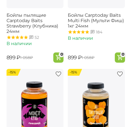
Бойлы пылящие
Бойлы Carptoday Baits
Carptoday Baits
Multi Fish (Мульти Фиш)
Strawberry (Клубника)
1кг 24мм
24мм
184
52
В наличии
В наличии
‍899‍
₽
‍899‍
₽
‍1 058‍
₽
‍1 058‍
₽
-15%
-15%