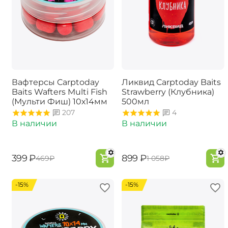
Вафтерсы Carptoday
Ликвид Carptoday Baits
Baits Wafters Multi Fish
Strawberry (Клубника)
(Мульти Фиш) 10х14мм
500мл
207
4
В наличии
В наличии
‍399‍
₽
‍899‍
₽
‍469‍
₽
‍1 058‍
₽
-15%
-15%