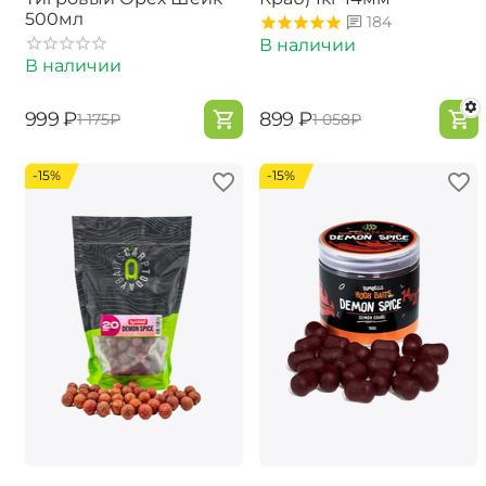
500мл
184
В наличии
В наличии
‍999‍
₽
‍899‍
₽
‍1 175‍
₽
‍1 058‍
₽
-15%
-15%