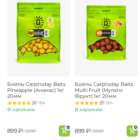
Бойлы Carptoday Baits
Бойлы Carptoday Baits
Pineapple (Ананас) 1кг
Multi Fruit (Мульти
20мм
Фрукт) 1кг 20мм
184
184
В наличии
В наличии
‍899‍
₽
‍899‍
₽
‍1 058‍
₽
‍1 058‍
₽