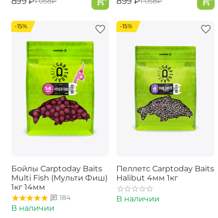
‍899‍
₽
‍899‍
₽
‍1 058‍
₽
‍1 058‍
₽
-15%
-15%
Бойлы Carptoday Baits
Пеллетс Carptoday Baits
Multi Fish (Мульти Фиш)
Halibut 4мм 1кг
1кг 14мм
184
В наличии
В наличии