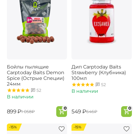
Бойлы пылящие
Дип Carptoday Baits
Carptoday Baits Demon
Strawberry (Клубника)
Spice (Острые Специи)
100мл
24мм
52
52
В наличии
В наличии
‍899‍
₽
‍549‍
₽
‍1 058‍
₽
‍646‍
₽
-15%
-15%