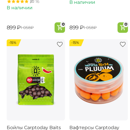
16
В наличии
В наличии
‍899‍
₽
‍899‍
₽
‍1 058‍
₽
‍1 058‍
₽
-15%
-15%
Бойлы Carptoday Baits
Вафтерсы Carptoday