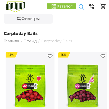
Каталог
Фильтры
Carptoday Baits
Главная
Бренд
Carptoday Baits
/
/
-15%
-15%