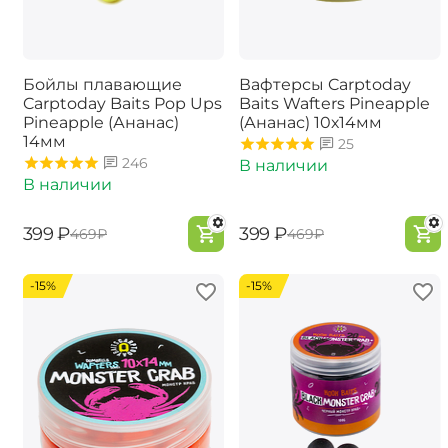
Бойлы плавающие
Вафтерсы Carptoday
Carptoday Baits Pop Ups
Baits Wafters Pineapple
Pineapple (Ананас)
(Ананас) 10х14мм
14мм
25
246
В наличии
В наличии
‍399‍
₽
‍399‍
₽
‍469‍
₽
‍469‍
₽
-15%
-15%