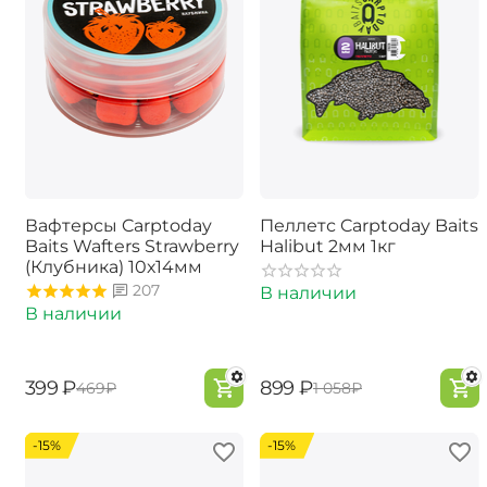
Вафтерсы Carptoday
Пеллетс Carptoday Baits
Baits Wafters Strawberry
Halibut 2мм 1кг
(Клубника) 10х14мм
207
В наличии
В наличии
‍399‍
₽
‍899‍
₽
‍469‍
₽
‍1 058‍
₽
-15%
-15%