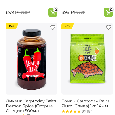
‍899‍
₽
‍899‍
₽
‍1 058‍
₽
‍1 058‍
₽
-15%
-15%
Ликвид Carptoday Baits
Бойлы Carptoday Baits
Demon Spice (Острые
Plum (Слива) 1кг 14мм
Специи) 500мл
184