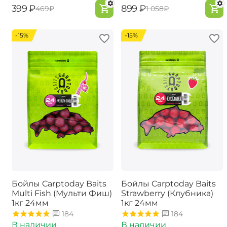
‍399‍
₽
‍899‍
₽
‍469‍
₽
‍1 058‍
₽
-15%
-15%
Бойлы Carptoday Baits
Бойлы Carptoday Baits
Multi Fish (Мульти Фиш)
Strawberry (Клубника)
1кг 24мм
1кг 24мм
184
184
В наличии
В наличии