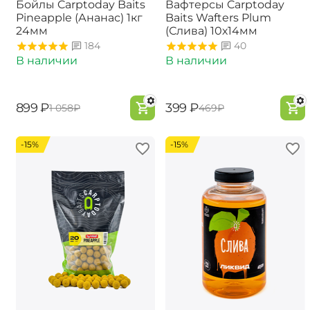
Бойлы Carptoday Baits
Вафтерсы Carptoday
Pineapple (Ананас) 1кг
Baits Wafters Plum
24мм
(Слива) 10х14мм
184
40
В наличии
В наличии
‍899‍
₽
‍399‍
₽
‍1 058‍
₽
‍469‍
₽
-15%
-15%