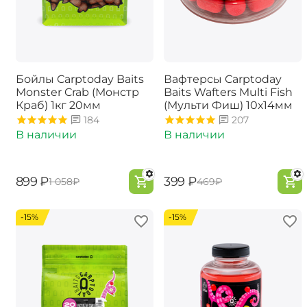
Бойлы Carptoday Baits
Вафтерсы Carptoday
Monster Crab (Монстр
Baits Wafters Multi Fish
Краб) 1кг 20мм
(Мульти Фиш) 10х14мм
184
207
В наличии
В наличии
‍899‍
₽
‍399‍
₽
‍1 058‍
₽
‍469‍
₽
-15%
-15%