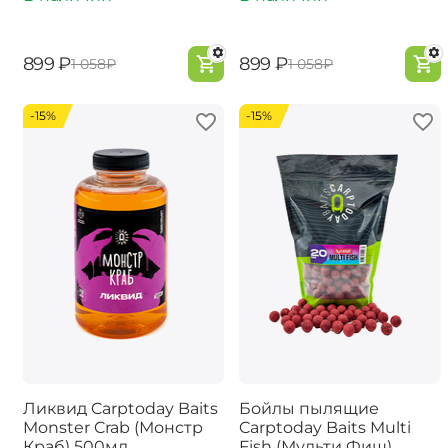
‍899‍
₽
‍899‍
₽
‍1 058‍
₽
‍1 058‍
₽
-15%
-15%
Ликвид Carptoday Baits
Бойлы пылящие
Monster Crab (Монстр
Carptoday Baits Multi
Краб) 500мл
Fish (Мульти Фиш)