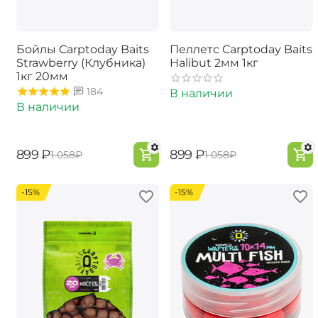
Бойлы Carptoday Baits
Пеллетс Carptoday Baits
Strawberry (Клубника)
Halibut 2мм 1кг
1кг 20мм
184
В наличии
В наличии
‍899‍
₽
‍899‍
₽
‍1 058‍
₽
‍1 058‍
₽
-15%
-15%