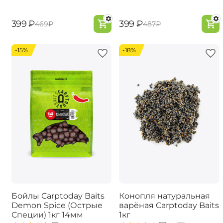
‍399‍
₽
‍399‍
₽
‍469‍
₽
‍487‍
₽
-15%
-18%
Бойлы Carptoday Baits
Конопля натуральная
Demon Spice (Острые
варёная Carptoday Baits
Специи) 1кг 14мм
1кг