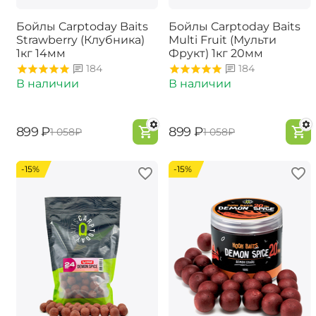
Бойлы Carptoday Baits
Бойлы Carptoday Baits
Strawberry (Клубника)
Multi Fruit (Мульти
1кг 14мм
Фрукт) 1кг 20мм
184
184
В наличии
В наличии
‍899‍
₽
‍899‍
₽
‍1 058‍
₽
‍1 058‍
₽
-15%
-15%