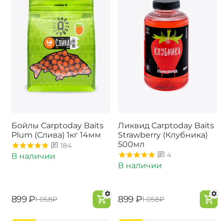
Бойлы Carptoday Baits
Ликвид Carptoday Baits
Plum (Слива) 1кг 14мм
Strawberry (Клубника)
500мл
184
4
В наличии
В наличии
‍899‍
₽
‍899‍
₽
‍1 058‍
₽
‍1 058‍
₽