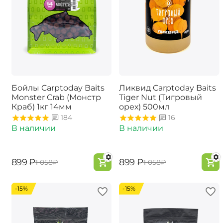
Бойлы Carptoday Baits
Ликвид Carptoday Baits
Monster Crab (Монстр
Tiger Nut (Тигровый
Краб) 1кг 14мм
орех) 500мл
184
16
В наличии
В наличии
‍899‍
₽
‍899‍
₽
‍1 058‍
₽
‍1 058‍
₽
-15%
-15%