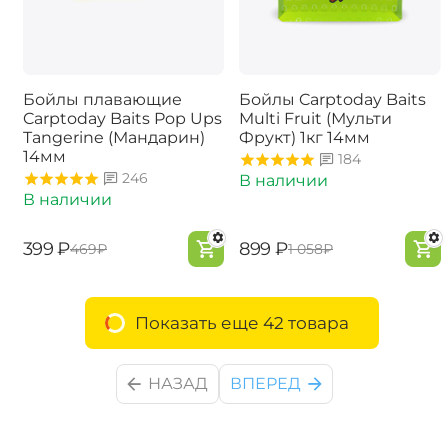
Бойлы плавающие
Бойлы Carptoday Baits
Carptoday Baits Pop Ups
Multi Fruit (Мульти
Tangerine (Мандарин)
Фрукт) 1кг 14мм
14мм
184
246
В наличии
В наличии
‍399‍
₽
‍899‍
₽
‍469‍
₽
‍1 058‍
₽
Показать еще 42 товара
НАЗАД
ВПЕРЕД