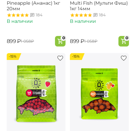
Pineapple (Ананас) 1кг
Multi Fish (Мульти Фиш)
20мм
1кг 14мм
184
184
В наличии
В наличии
‍899‍
₽
‍899‍
₽
‍1 058‍
₽
‍1 058‍
₽
-15%
-15%