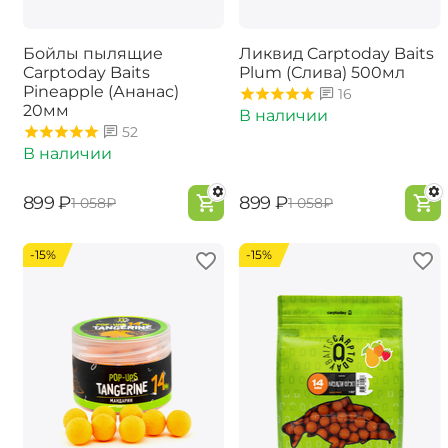
Бойлы пылящие
Ликвид Carptoday Baits
Carptoday Baits
Plum (Слива) 500мл
Pineapple (Ананас)
16
20мм
В наличии
52
В наличии
‍899‍
₽
‍899‍
₽
‍1 058‍
₽
‍1 058‍
₽
-15%
-15%