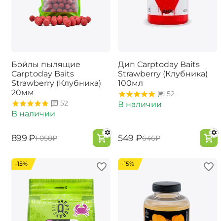
Бойлы пылящие
Дип Carptoday Baits
Carptoday Baits
Strawberry (Клубника)
Strawberry (Клубника)
100мл
20мм
52
52
В наличии
В наличии
‍899‍
₽
‍549‍
₽
‍1 058‍
₽
‍646‍
₽
-15%
-15%