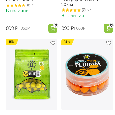
20мм
3
52
В наличии
В наличии
‍899‍
₽
‍899‍
₽
‍1 058‍
₽
‍1 058‍
₽
-15%
-15%