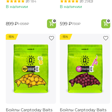
184
29
В наличии
В наличии
‍899‍
₽
‍599‍
₽
‍1 058‍
₽
‍730‍
₽
-15%
-15%
Бойлы Carptoday Baits
Бойлы Carptoday Baits