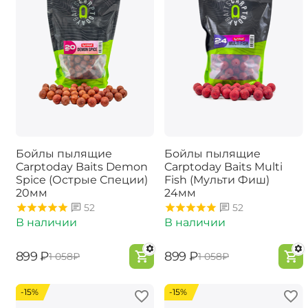
Бойлы пылящие
Бойлы пылящие
Carptoday Baits Demon
Carptoday Baits Multi
Spice (Острые Специи)
Fish (Мульти Фиш)
20мм
24мм
52
52
В наличии
В наличии
‍899‍
₽
‍899‍
₽
‍1 058‍
₽
‍1 058‍
₽
-15%
-15%