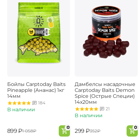
Бойлы Carptoday Baits
Дамбелсы насадочные
Pineapple (Ананас) 1кг
Carptoday Baits Demon
14мм
Spice (Острые Специи)
14х20мм
184
21
В наличии
В наличии
‍899‍
₽
‍299‍
₽
‍1 058‍
₽
‍352‍
₽