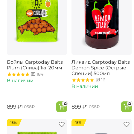
Бойлы Carptoday Baits
Ликвид Carptoday Baits
Plum (Слива) 1кг 20мм
Demon Spice (Острые
Специи) 500мл
184
16
В наличии
В наличии
‍899‍
₽
‍899‍
₽
‍1 058‍
₽
‍1 058‍
₽
-15%
-15%