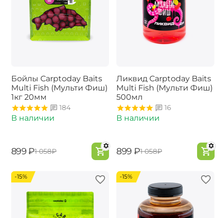
Бойлы Carptoday Baits
Ликвид Carptoday Baits
Multi Fish (Мульти Фиш)
Multi Fish (Мульти Фиш)
1кг 20мм
500мл
184
16
В наличии
В наличии
‍899‍
₽
‍899‍
₽
‍1 058‍
₽
‍1 058‍
₽
-15%
-15%