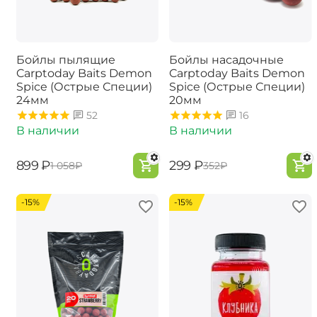
Бойлы пылящие
Бойлы насадочные
Carptoday Baits Demon
Carptoday Baits Demon
Spice (Острые Специи)
Spice (Острые Специи)
24мм
20мм
52
16
В наличии
В наличии
‍899‍
₽
‍299‍
₽
‍1 058‍
₽
‍352‍
₽
-15%
-15%