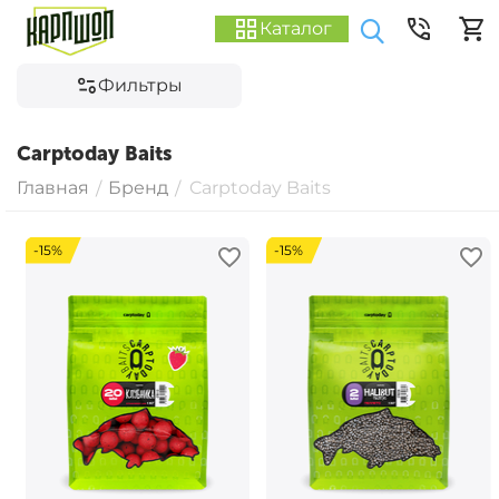
Каталог
Фильтры
Carptoday Baits
Главная
Бренд
Carptoday Baits
/
/
-15%
-15%