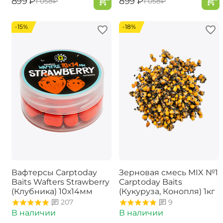
‍899‍
₽
‍899‍
₽
‍1 058‍
₽
‍1 058‍
₽
-15%
-18%
Вафтерсы Carptoday
Зерновая смесь MIX №1
Baits Wafters Strawberry
Carptoday Baits
(Клубника) 10х14мм
(Кукуруза, Конопля) 1кг
207
9
В наличии
В наличии