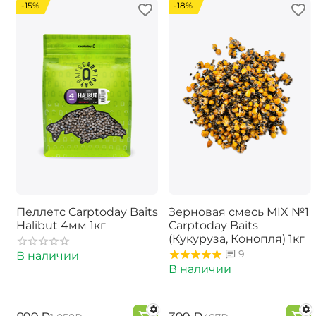
-15%
-18%
Пеллетс Carptoday Baits
Зерновая смесь MIX №1
Halibut 4мм 1кг
Carptoday Baits
(Кукуруза, Конопля) 1кг
9
В наличии
В наличии