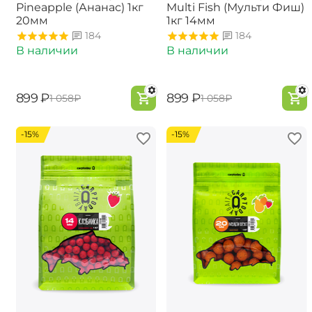
Pineapple (Ананас) 1кг
Multi Fish (Мульти Фиш)
20мм
1кг 14мм
184
184
В наличии
В наличии
‍899‍
₽
‍899‍
₽
‍1 058‍
₽
‍1 058‍
₽
-15%
-15%