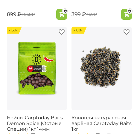
‍899‍
₽
‍399‍
₽
‍1 058‍
₽
‍469‍
₽
-15%
-18%
Бойлы Carptoday Baits
Конопля натуральная
Demon Spice (Острые
варёная Carptoday Baits
Специи) 1кг 14мм
1кг