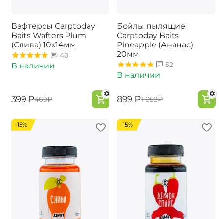
Вафтерсы Carptoday
Бойлы пылящие
Baits Wafters Plum
Carptoday Baits
(Слива) 10х14мм
Pineapple (Ананас)
20мм
40
52
В наличии
В наличии
‍399‍
₽
‍899‍
₽
‍469‍
₽
‍1 058‍
₽
-15%
-15%