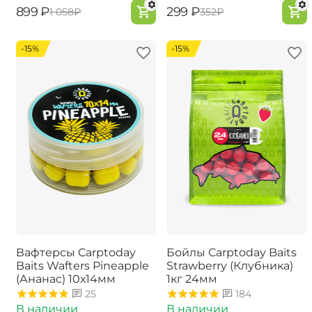
‍899‍
₽
‍299‍
₽
‍1 058‍
₽
‍352‍
₽
-15%
-15%
Вафтерсы Carptoday
Бойлы Carptoday Baits
Baits Wafters Pineapple
Strawberry (Клубника)
(Ананас) 10х14мм
1кг 24мм
25
184
В наличии
В наличии