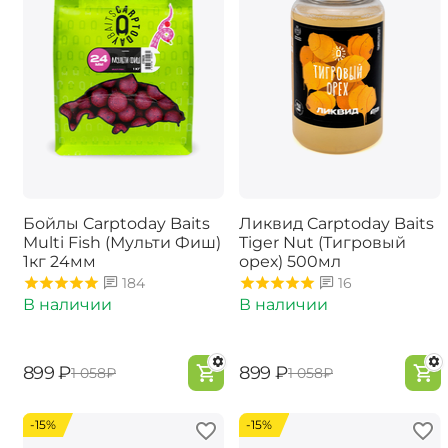
Бойлы Carptoday Baits
Ликвид Carptoday Baits
Multi Fish (Мульти Фиш)
Tiger Nut (Тигровый
1кг 24мм
орех) 500мл
184
16
В наличии
В наличии
‍899‍
₽
‍899‍
₽
‍1 058‍
₽
‍1 058‍
₽
-15%
-15%