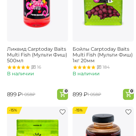
Ликвид Carptoday Baits
Бойлы Carptoday Baits
Multi Fish (Мульти Фиш)
Multi Fish (Мульти Фиш)
500мл
1кг 20мм
16
184
В наличии
В наличии
‍899‍
₽
‍899‍
₽
‍1 058‍
₽
‍1 058‍
₽
-15%
-15%