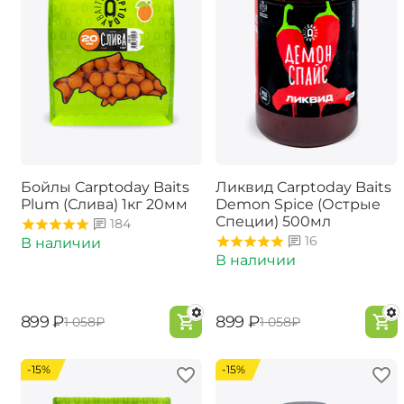
Бойлы Carptoday Baits
Ликвид Carptoday Baits
Plum (Слива) 1кг 20мм
Demon Spice (Острые
Специи) 500мл
184
16
В наличии
В наличии
‍899‍
₽
‍899‍
₽
‍1 058‍
₽
‍1 058‍
₽
-15%
-15%