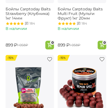
Бойлы Carptoday Baits
Бойлы Carptoday Baits
Strawberry (Клубника)
Multi Fruit (Мульти
1кг 14мм
Фрукт) 1кг 20мм
184
184
В наличии
В наличии
‍899‍
₽
‍899‍
₽
‍1 058‍
₽
‍1 058‍
₽
-15%
-15%