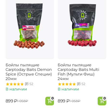
Бойлы пылящие
Бойлы пылящие
Carptoday Baits Demon
Carptoday Baits Multi
Spice (Острые Специи)
Fish (Мульти Фиш)
20мм
24мм
52
52
В наличии
В наличии
‍899‍
₽
‍899‍
₽
‍1 058‍
₽
‍1 058‍
₽