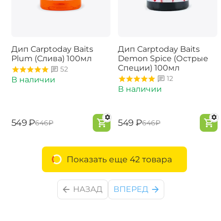
Дип Carptoday Baits
Дип Carptoday Baits
Plum (Слива) 100мл
Demon Spice (Острые
Специи) 100мл
52
12
В наличии
В наличии
‍549‍
₽
‍549‍
₽
‍646‍
₽
‍646‍
₽
Показать еще 42 товара
НАЗАД
ВПЕРЕД