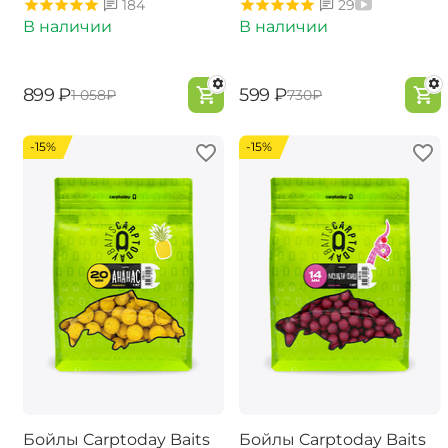
184
29
В наличии
В наличии
‍899‍
₽
‍599‍
₽
‍1 058‍
₽
‍730‍
₽
-15%
-15%
Бойлы Carptoday Baits
Бойлы Carptoday Baits