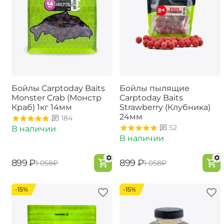
Бойлы Carptoday Baits
Бойлы пылящие
Monster Crab (Монстр
Carptoday Baits
Краб) 1кг 14мм
Strawberry (Клубника)
24мм
184
52
В наличии
В наличии
‍899‍
₽
‍899‍
₽
‍1 058‍
₽
‍1 058‍
₽
-15%
-15%