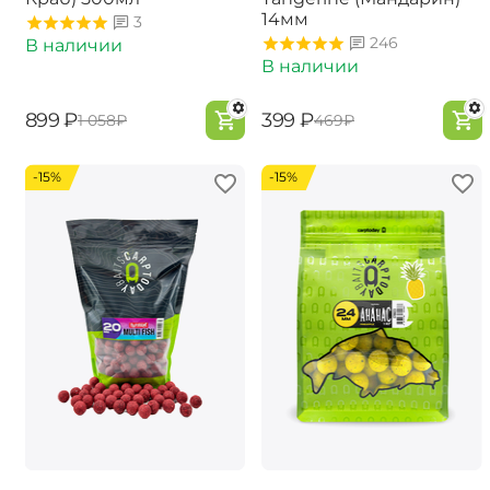
14мм
3
246
В наличии
В наличии
‍899‍
₽
‍399‍
₽
‍1 058‍
₽
‍469‍
₽
-15%
-15%