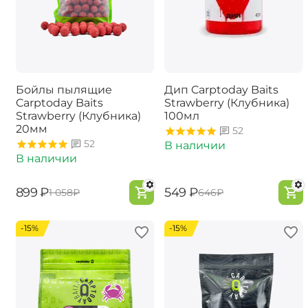
Бойлы пылящие
Дип Carptoday Baits
Carptoday Baits
Strawberry (Клубника)
Strawberry (Клубника)
100мл
20мм
52
52
В наличии
В наличии
‍899‍
₽
‍549‍
₽
‍1 058‍
₽
‍646‍
₽
-15%
-15%