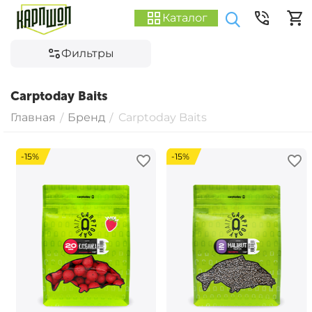
Каталог
Фильтры
Carptoday Baits
Главная
Бренд
Carptoday Baits
/
/
-15%
-15%