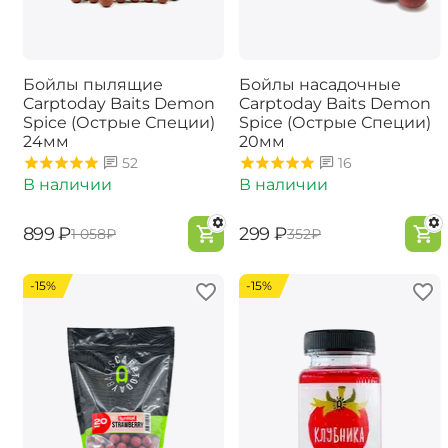
Бойлы пылящие
Бойлы насадочные
Carptoday Baits Demon
Carptoday Baits Demon
Spice (Острые Специи)
Spice (Острые Специи)
24мм
20мм
52
16
В наличии
В наличии
‍899‍
₽
‍299‍
₽
‍1 058‍
₽
‍352‍
₽
-15%
-15%