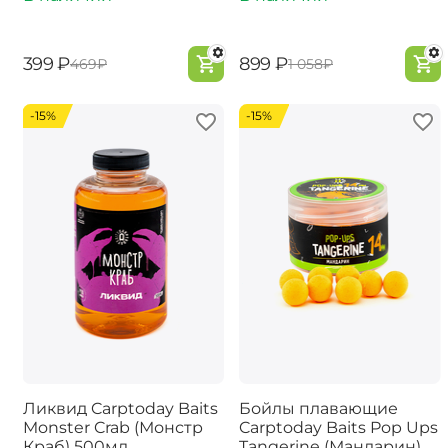
‍399‍
₽
‍899‍
₽
‍469‍
₽
‍1 058‍
₽
-15%
-15%
Ликвид Carptoday Baits
Бойлы плавающие
Monster Crab (Монстр
Carptoday Baits Pop Ups
Краб) 500мл
Tangerine (Мандарин)