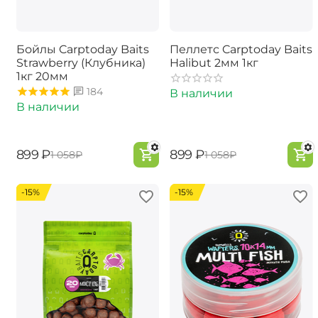
Бойлы Carptoday Baits
Пеллетс Carptoday Baits
Strawberry (Клубника)
Halibut 2мм 1кг
1кг 20мм
184
В наличии
В наличии
‍899‍
₽
‍899‍
₽
‍1 058‍
₽
‍1 058‍
₽
-15%
-15%