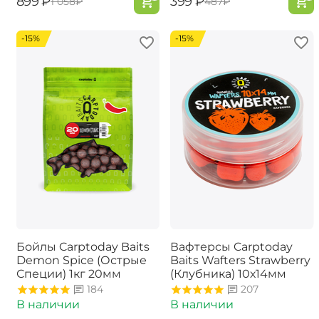
‍899‍
₽
‍399‍
₽
‍1 058‍
₽
‍487‍
₽
-15%
-15%
Бойлы Carptoday Baits
Вафтерсы Carptoday
Demon Spice (Острые
Baits Wafters Strawberry
Специи) 1кг 20мм
(Клубника) 10х14мм
184
207
В наличии
В наличии