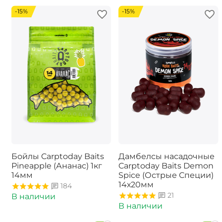
-15%
-15%
Бойлы Carptoday Baits
Дамбелсы насадочные
Pineapple (Ананас) 1кг
Carptoday Baits Demon
14мм
Spice (Острые Специи)
14х20мм
184
21
В наличии
В наличии