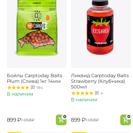
Бойлы Carptoday Baits
Ликвид Carptoday Baits
Plum (Слива) 1кг 14мм
Strawberry (Клубника)
500мл
184
4
В наличии
В наличии
‍899‍
₽
‍899‍
₽
‍1 058‍
₽
‍1 058‍
₽