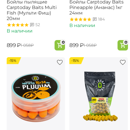
Бойлы пылящие
Бойлы Carptoday Baits
Carptoday Baits Multi
Pineapple (Ананас) 1кг
Fish (Мульти Фиш)
24мм
20мм
184
52
В наличии
В наличии
‍899‍
₽
‍899‍
₽
‍1 058‍
₽
‍1 058‍
₽
-15%
-15%