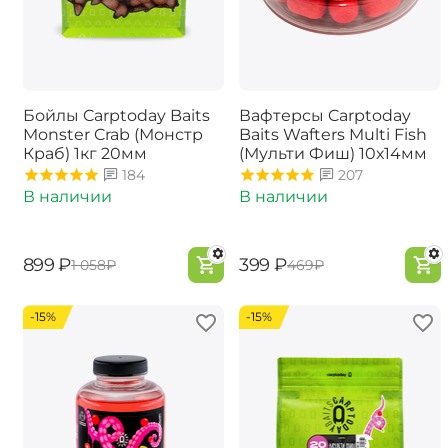
Бойлы Carptoday Baits
Вафтерсы Carptoday
Monster Crab (Монстр
Baits Wafters Multi Fish
Краб) 1кг 20мм
(Мульти Фиш) 10х14мм
184
207
В наличии
В наличии
‍899‍
₽
‍399‍
₽
‍1 058‍
₽
‍469‍
₽
-15%
-15%