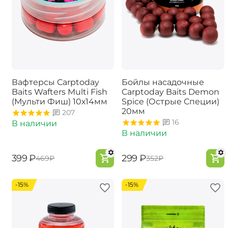
Вафтерсы Carptoday
Бойлы насадочные
Baits Wafters Multi Fish
Carptoday Baits Demon
(Мульти Фиш) 10х14мм
Spice (Острые Специи)
20мм
207
16
В наличии
В наличии
‍399‍
₽
‍299‍
₽
‍469‍
₽
‍352‍
₽
-15%
-15%