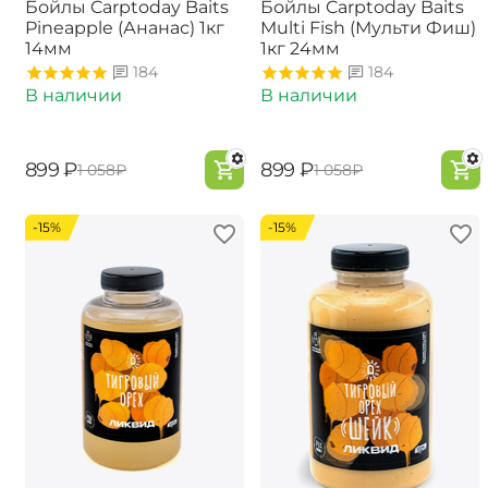
Бойлы Carptoday Baits
Бойлы Carptoday Baits
Pineapple (Ананас) 1кг
Multi Fish (Мульти Фиш)
14мм
1кг 24мм
184
184
В наличии
В наличии
‍899‍
₽
‍899‍
₽
‍1 058‍
₽
‍1 058‍
₽
-15%
-15%