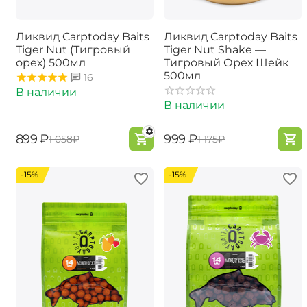
Ликвид Carptoday Baits
Ликвид Carptoday Baits
Tiger Nut (Тигровый
Tiger Nut Shake —
орех) 500мл
Тигровый Орех Шейк
500мл
16
В наличии
В наличии
‍899‍
₽
‍999‍
₽
‍1 058‍
₽
‍1 175‍
₽
-15%
-15%