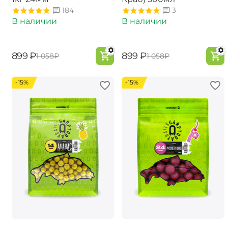
184
3
В наличии
В наличии
‍899‍
₽
‍899‍
₽
‍1 058‍
₽
‍1 058‍
₽
-15%
-15%