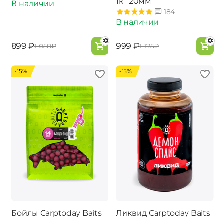
1кг 20мм
В наличии
184
В наличии
‍899‍
₽
‍999‍
₽
‍1 058‍
₽
‍1 175‍
₽
-15%
-15%
Бойлы Carptoday Baits
Ликвид Carptoday Baits