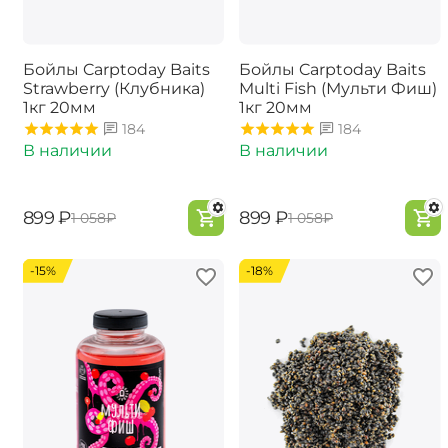
Бойлы Carptoday Baits
Бойлы Carptoday Baits
Strawberry (Клубника)
Multi Fish (Мульти Фиш)
1кг 20мм
1кг 20мм
184
184
В наличии
В наличии
‍899‍
₽
‍899‍
₽
‍1 058‍
₽
‍1 058‍
₽
-15%
-18%