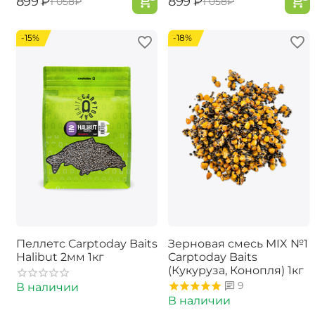
‍899‍
₽
‍899‍
₽
‍1 058‍
₽
‍1 058‍
₽
-15%
-18%
Пеллетс Carptoday Baits
Зерновая смесь MIX №1
Halibut 2мм 1кг
Carptoday Baits
(Кукуруза, Конопля) 1кг
9
В наличии
В наличии