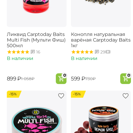
Ликвид Carptoday Baits
Конопля натуральная
Multi Fish (Мульти Фиш)
варёная Carptoday Baits
500мл
1кг
16
29
В наличии
В наличии
‍899‍
₽
‍599‍
₽
‍1 058‍
₽
‍730‍
₽
-15%
-15%