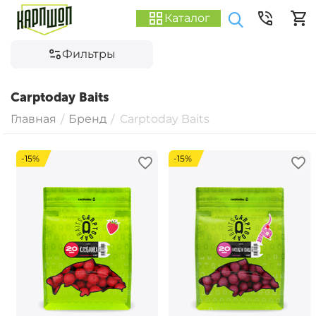
Каталог
Фильтры
Carptoday Baits
Главная
Бренд
Carptoday Baits
/
/
-15%
-15%