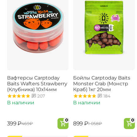
Вафтерсы Carptoday
Бойлы Carptoday Baits
Baits Wafters Strawberry
Monster Crab (Монстр
(Клубника) 10х14мм
Краб) 1кг 20мм
207
184
В наличии
В наличии
‍399‍
₽
‍899‍
₽
‍469‍
₽
‍1 058‍
₽