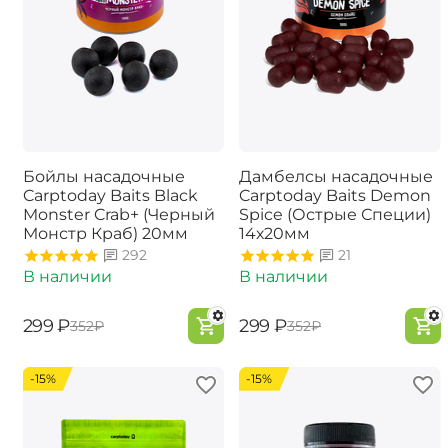
Бойлы насадочные
Дамбелсы насадочные
Carptoday Baits Black
Carptoday Baits Demon
Monster Crab+ (Черный
Spice (Острые Специи)
Монстр Краб) 20мм
14х20мм
292
21
В наличии
В наличии
‍299‍
₽
‍299‍
₽
‍352‍
₽
‍352‍
₽
-15%
-15%