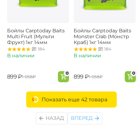
Бойлы Carptoday Baits
Бойлы Carptoday Baits
Multi Fruit (Мульти
Monster Crab (Монстр
Фрукт) 1кг 14мм
Краб) 1кг 14мм
184
184
В наличии
В наличии
‍899‍
₽
‍899‍
₽
‍1 058‍
₽
‍1 058‍
₽
Показать еще 42 товара
НАЗАД
ВПЕРЕД