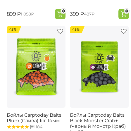
‍899‍
₽
‍399‍
₽
‍1 058‍
₽
‍487‍
₽
-15%
-15%
Бойлы Carptoday Baits
Бойлы Carptoday Baits
Plum (Слива) 1кг 14мм
Black Monster Crab+
(Черный Монстр Краб)
184