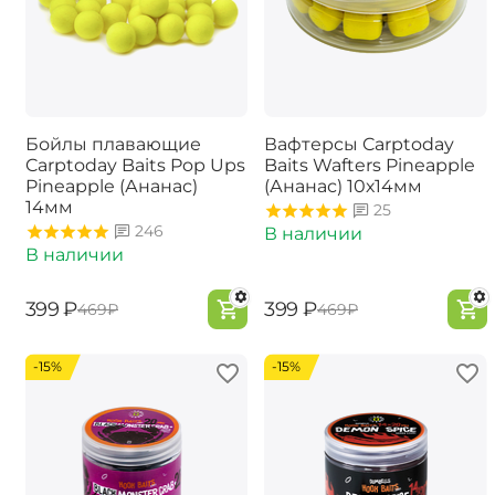
Бойлы плавающие
Вафтерсы Carptoday
Carptoday Baits Pop Ups
Baits Wafters Pineapple
Pineapple (Ананас)
(Ананас) 10х14мм
14мм
25
246
В наличии
В наличии
‍399‍
₽
‍399‍
₽
‍469‍
₽
‍469‍
₽
-15%
-15%