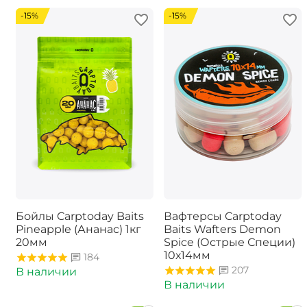
-15%
-15%
Бойлы Carptoday Baits
Вафтерсы Carptoday
Pineapple (Ананас) 1кг
Baits Wafters Demon
20мм
Spice (Острые Специи)
10х14мм
184
207
В наличии
В наличии