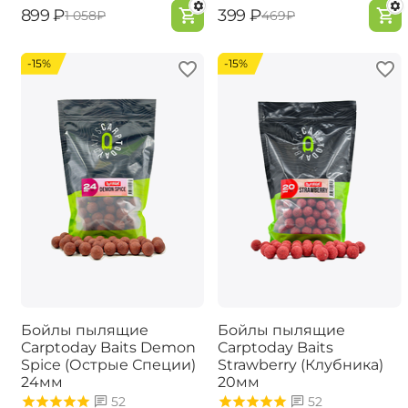
‍899‍
₽
‍399‍
₽
‍1 058‍
₽
‍469‍
₽
-15%
-15%
Бойлы пылящие
Бойлы пылящие
Carptoday Baits Demon
Carptoday Baits
Spice (Острые Специи)
Strawberry (Клубника)
24мм
20мм
52
52