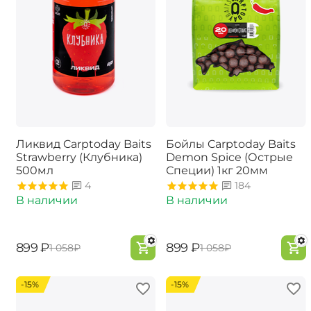
Ликвид Carptoday Baits
Бойлы Carptoday Baits
Strawberry (Клубника)
Demon Spice (Острые
500мл
Специи) 1кг 20мм
4
184
В наличии
В наличии
‍899‍
₽
‍899‍
₽
‍1 058‍
₽
‍1 058‍
₽
-15%
-15%