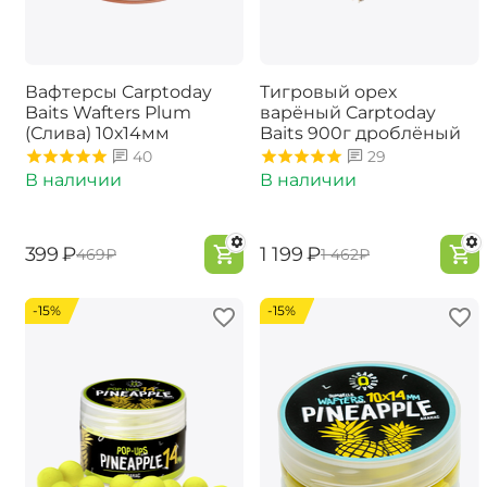
Вафтерсы Carptoday
Тигровый орех
Baits Wafters Plum
варёный Carptoday
(Слива) 10х14мм
Baits 900г дроблёный
40
29
В наличии
В наличии
‍399‍
₽
‍1 199‍
₽
‍469‍
₽
‍1 462‍
₽
-15%
-15%