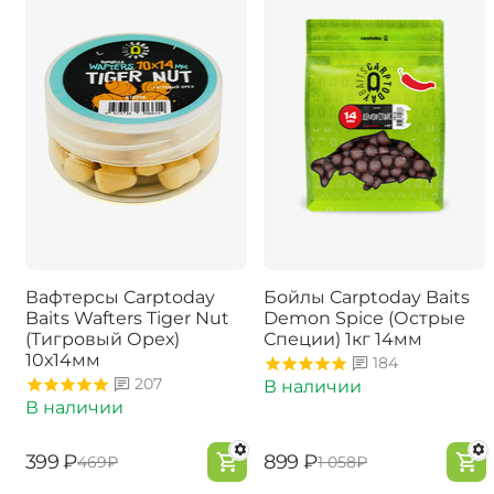
Вафтерсы Carptoday
Бойлы Carptoday Baits
Baits Wafters Tiger Nut
Demon Spice (Острые
(Тигровый Орех)
Специи) 1кг 14мм
10х14мм
184
207
В наличии
В наличии
‍399‍
₽
‍899‍
₽
‍469‍
₽
‍1 058‍
₽