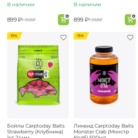
В наличии
В наличии
‍899‍
₽
‍899‍
₽
‍1 058‍
₽
‍1 058‍
₽
-15%
-15%
Бойлы Carptoday Baits
Ликвид Carptoday Baits
Strawberry (Клубника)
Monster Crab (Монстр
1кг 24мм
Краб) 500мл