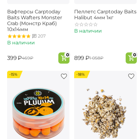
Вафтерсы Carptoday
Пеллетс Carptoday Baits
Baits Wafters Monster
Halibut 4мм 1кг
Crab (Монстр Краб)
10х14мм
В наличии
207
В наличии
‍399‍
₽
‍899‍
₽
‍469‍
₽
‍1 058‍
₽
-15%
-18%