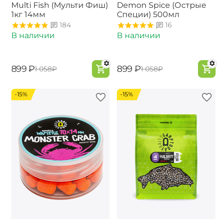
Multi Fish (Мульти Фиш)
Demon Spice (Острые
1кг 14мм
Специи) 500мл
184
16
В наличии
В наличии
‍899‍
₽
‍899‍
₽
‍1 058‍
₽
‍1 058‍
₽
-15%
-15%