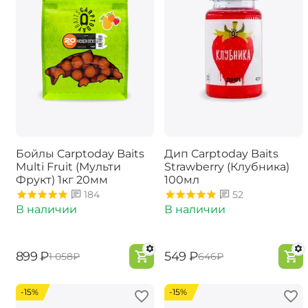
Бойлы Carptoday Baits
Дип Carptoday Baits
Multi Fruit (Мульти
Strawberry (Клубника)
Фрукт) 1кг 20мм
100мл
184
52
В наличии
В наличии
‍899‍
₽
‍549‍
₽
‍1 058‍
₽
‍646‍
₽
-15%
-15%