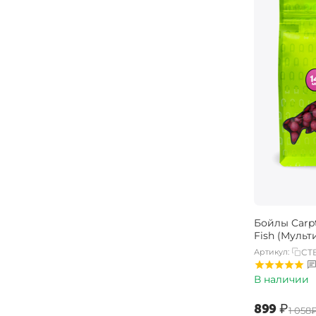
Бойлы Carpt
Fish (Мульт
Артикул:
CTB
В наличии
‍899‍
₽
‍1 058‍