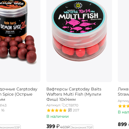
дочные Carptoday
Вафтерсы Carptoday Baits
Ликв
n Spice (Острые
Wafters Multi Fish (Мульти
Stra
0мм
Фиш) 10х14мм
Артику
B143
Артикул:
CTB170
16
207
В на
В наличии
‍899‍
‍399‍
₽
‍469‍
₽
Экономия:
‍53‍
₽
Экономия:
‍70‍
₽