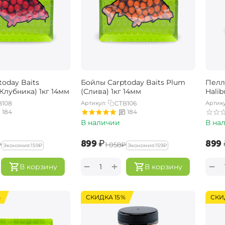
oday Baits
Бойлы Carptoday Baits Plum
Пелл
(Клубника) 1кг 14мм
(Слива) 1кг 14мм
Halib
B108
Артикул:
CTB106
Артику
184
184
В наличии
В на
‍899‍
₽
‍899‍
₽
‍1 058‍
₽
Экономия:
‍159‍
₽
Экономия:
‍159‍
₽
+
−
−
В корзину
В корзину
%
СКИДКА 15%
СКИ