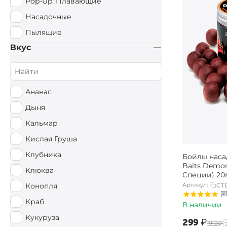
Pop-Up. Плавающие
Насадочные
Пылящие
Вкус
Ананас
Дыня
Кальмар
Кислая Груша
Клубника
Бойлы наса
Baits Demo
Клюква
Специи) 2
Артикул:
CT
Конопля
Краб
В наличии
Кукуруза
‍299‍
₽
‍352‍
₽