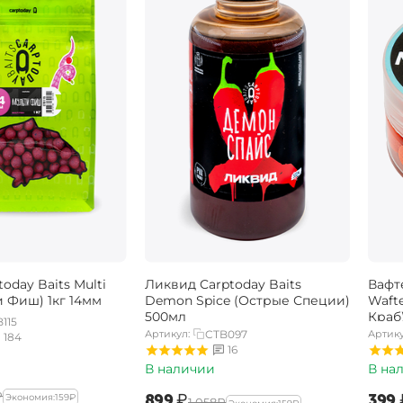
oday Baits Multi
Ликвид Carptoday Baits
Вафт
и Фиш) 1кг 14мм
Demon Spice (Острые Специи)
Wafte
500мл
Краб
115
Артикул:
CTB097
Артику
184
16
В наличии
В на
₽
‍899‍
₽
‍399‍
Экономия:
‍159‍
₽
‍1 058‍
₽