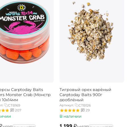
ерсы Carptoday Baits
Тигровый орех варёный
rs Monster Crab (Монстр
Carptoday Baits 900г
) 10х14мм
дроблёный
л:
CTB169
Артикул:
CTB126
207
29
личии
В наличии
₽
‍1 199‍
₽
‍469‍
₽
‍1 462‍
₽