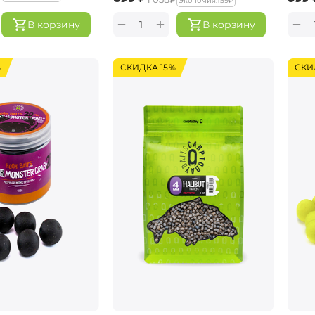
Экономия:
‍159‍
₽
+
−
−
В корзину
В корзину
%
СКИДКА 15%
СКИ