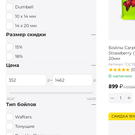
Dumbell
10 х 14 мм
14 x 20 мм
Размер скидки
15%
Бойлы Carpt
Strawberry 
18%
20мм
Артикул:
CTB
Цена
В наличии
–
₽
₽
‍899‍
₽
‍1 058‍
+
−
352
₽
1462
₽
Тип бойлов
СКИДКА 15
Wafters
Тонущие