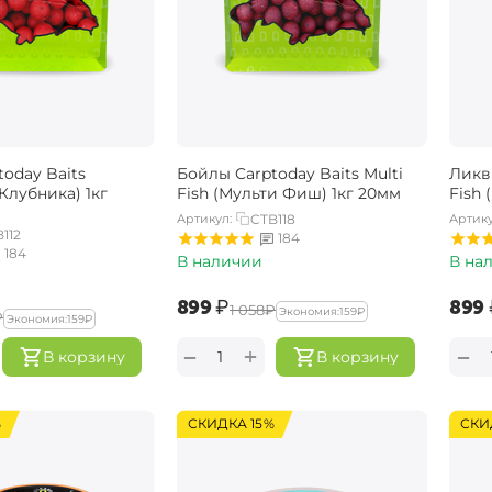
oday Baits
Бойлы Carptoday Baits Multi
Ликви
(Клубника) 1кг
Fish (Мульти Фиш) 1кг 20мм
Fish
Артикул:
CTB118
Артику
112
184
184
В наличии
В на
‍899‍
₽
‍899‍
‍1 058‍
₽
Экономия:
‍159‍
₽
₽
Экономия:
‍159‍
₽
+
−
−
В корзину
В корзину
%
СКИДКА 15%
СКИ