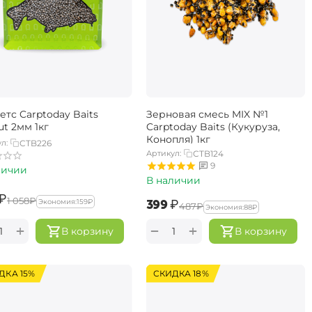
етс Carptoday Baits
Зерновая смесь MIX №1
ut 2мм 1кг
Carptoday Baits (Кукуруза,
Конопля) 1кг
л:
CTB226
Артикул:
CTB124
9
личии
В наличии
₽
‍1 058‍
₽
‍399‍
₽
Экономия:
‍159‍
₽
‍487‍
₽
Экономия:
‍88‍
₽
+
+
−
В корзину
В корзину
ДКА 15%
СКИДКА 18%