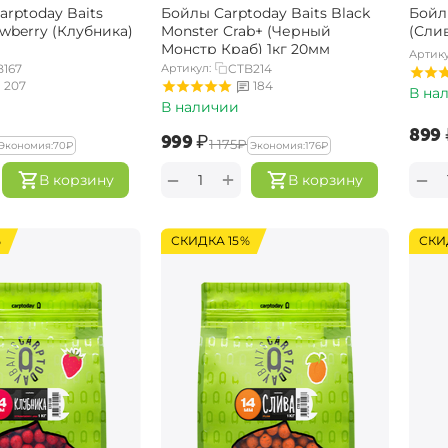
rptoday Baits
Бойлы Carptoday Baits Black
Бойл
awberry (Клубника)
Monster Crab+ (Черный
(Слив
Монстр Краб) 1кг 20мм
Артику
B167
Артикул:
CTB214
207
184
В на
В наличии
‍899‍
‍999‍
₽
‍1 175‍
₽
Экономия:
‍70‍
₽
Экономия:
‍176‍
₽
+
−
−
В корзину
В корзину
%
СКИДКА 15%
СКИ