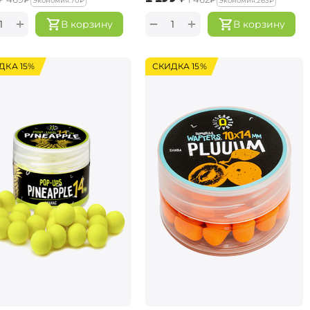
Экономия:
‍70‍
₽
Экономия:
‍263‍
₽
+
+
−
В корзину
В корзину
ДКА 15%
СКИДКА 15%