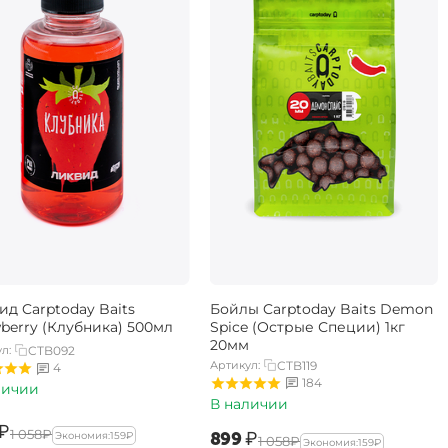
ид Carptoday Baits
Бойлы Carptoday Baits Demon
wberry (Клубника) 500мл
Spice (Острые Специи) 1кг
20мм
л:
CTB092
Артикул:
CTB119
4
184
личии
В наличии
₽
‍1 058‍
₽
‍899‍
₽
Экономия:
‍159‍
₽
‍1 058‍
₽
Экономия:
‍159‍
₽