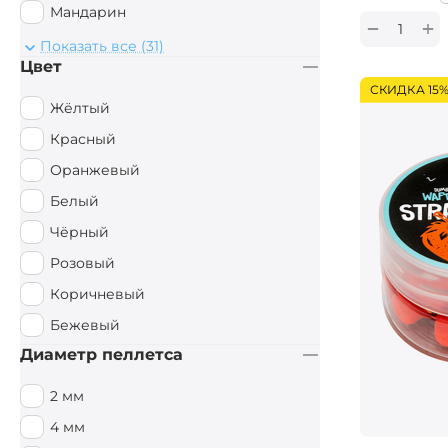
Мандарин
+
−
Монстр Краб
Показать все (31)
Цвет
Мульти Фиш
СКИДКА 15
Мульти Фрукт
Жёлтый
Мясной
Красный
Орех
Оранжевый
Острые Специи
Белый
Осьминог
Чёрный
Палтус
Розовый
Перец чили
Коричневый
Пряный
Бежевый
Рыбный
Диаметр пеллетса
Рыбный / Мясной
2 мм
Слива
4 мм
Смесь зерновых