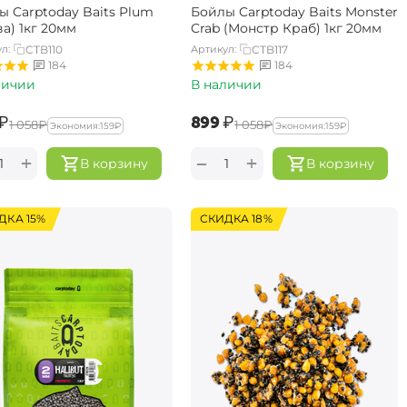
ы Carptoday Baits Plum
Бойлы Carptoday Baits Monster
а) 1кг 20мм
Crab (Монстр Краб) 1кг 20мм
л:
CTB110
Артикул:
CTB117
184
184
личии
В наличии
₽
‍899‍
₽
‍1 058‍
₽
‍1 058‍
₽
Экономия:
‍159‍
₽
Экономия:
‍159‍
₽
+
+
−
В корзину
В корзину
ДКА 15%
СКИДКА 18%