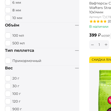
6 мм
Вафтерсы Ca
Специи / Острый
Wafters Str
8 мм
10х14мм
Тигровый орех
Артикул:
CT
10 мм
Тутти Фрутти
Объём
В наличии
Фруктовый
‍399‍
₽
100 мл
‍469‍
₽
Фруктовый / Кислый
500 мл
+
−
Цитрус
Тип пеллетса
Чеснок
СКИДКА 15
Прикормочный
Вес
20 г
30 г
100 г
120 г
900 г