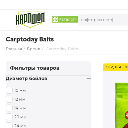
Каталог
Carptoday Baits
Главная
/
Бренд
/
Carptoday Baits
Фильтры товаров
СКИДКА 15
Диаметр бойлов
10 мм
12 мм
14 мм
20 мм
24 мм