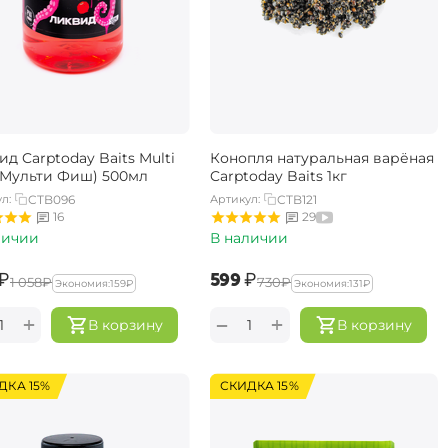
д Carptoday Baits Multi
Конопля натуральная варёная
 (Мульти Фиш) 500мл
Carptoday Baits 1кг
л:
CTB096
Артикул:
CTB121
16
29
личии
В наличии
₽
‍599‍
₽
‍1 058‍
₽
‍730‍
₽
Экономия:
‍159‍
₽
Экономия:
‍131‍
₽
+
+
−
В корзину
В корзину
ДКА 15%
СКИДКА 15%