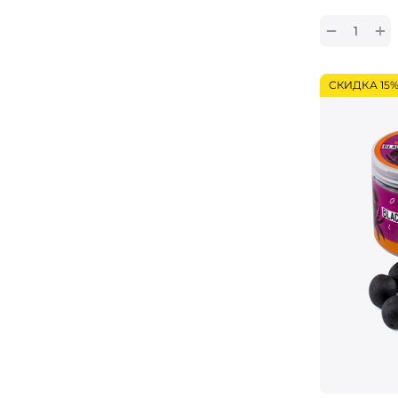
+
−
СКИДКА 15