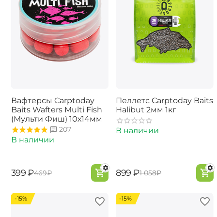
Вафтерсы Carptoday
Пеллетс Carptoday Baits
Baits Wafters Multi Fish
Halibut 2мм 1кг
(Мульти Фиш) 10х14мм
207
В наличии
В наличии
‍399‍
₽
‍899‍
₽
‍469‍
₽
‍1 058‍
₽
-15%
-15%