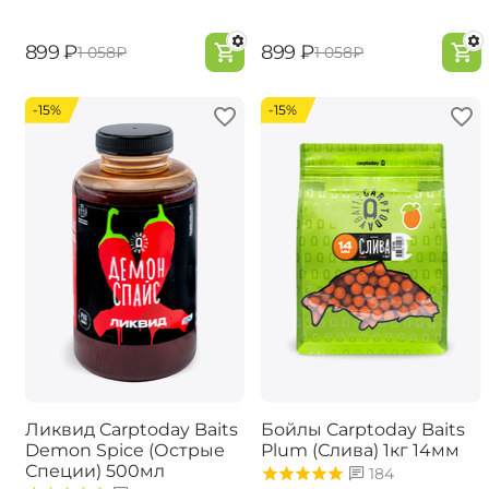
‍899‍
₽
‍899‍
₽
‍1 058‍
₽
‍1 058‍
₽
-15%
-15%
Ликвид Carptoday Baits
Бойлы Carptoday Baits
Demon Spice (Острые
Plum (Слива) 1кг 14мм
Специи) 500мл
184