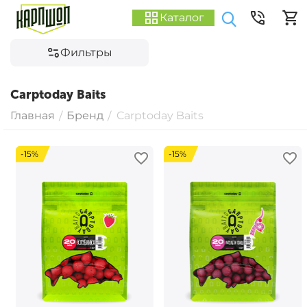
Каталог
Фильтры
Carptoday Baits
Главная
Бренд
Carptoday Baits
/
/
-15%
-15%