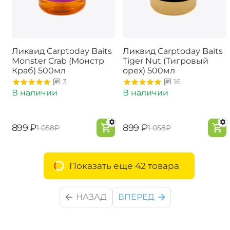
Ликвид Carptoday Baits
Ликвид Carptoday Baits
Monster Crab (Монстр
Tiger Nut (Тигровый
Краб) 500мл
орех) 500мл
3
16
В наличии
В наличии
‍899‍
₽
‍899‍
₽
‍1 058‍
₽
‍1 058‍
₽
Показать еще 42 товара
НАЗАД
ВПЕРЕД