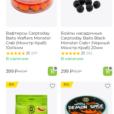
Вафтерсы Carptoday
Бойлы насадочные
Baits Wafters Monster
Carptoday Baits Black
Crab (Монстр Краб)
Monster Crab+ (Черный
10х14мм
Монстр Краб) 20мм
207
292
В наличии
В наличии
‍399‍
₽
‍299‍
₽
‍469‍
₽
‍352‍
₽
-15%
-15%