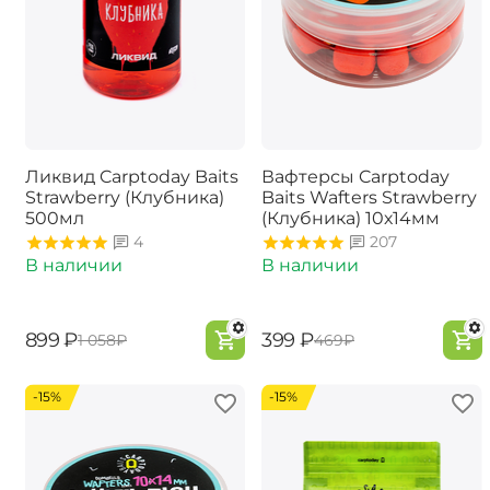
Ликвид Carptoday Baits
Вафтерсы Carptoday
Strawberry (Клубника)
Baits Wafters Strawberry
500мл
(Клубника) 10х14мм
4
207
В наличии
В наличии
‍899‍
₽
‍399‍
₽
‍1 058‍
₽
‍469‍
₽
-15%
-15%