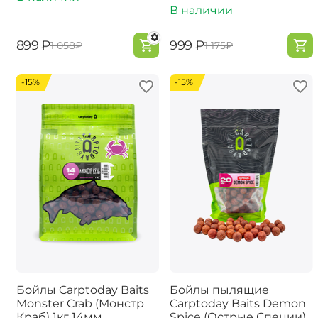
В наличии
‍899‍
₽
‍999‍
₽
‍1 058‍
₽
‍1 175‍
₽
-15%
-15%
Бойлы Carptoday Baits
Бойлы пылящие
Monster Crab (Монстр
Carptoday Baits Demon
Краб) 1кг 14мм
Spice (Острые Специи)