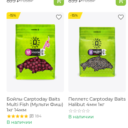
‍899‍
₽
‍899‍
₽
‍1 058‍
₽
‍1 058‍
₽
-15%
-15%
Бойлы Carptoday Baits
Пеллетс Carptoday Baits
Multi Fish (Мульти Фиш)
Halibut 4мм 1кг
1кг 14мм
184
В наличии
В наличии