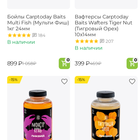
Бойлы Carptoday Baits
Вафтерсы Carptoday
Multi Fish (Мульти Фиш)
Baits Wafters Tiger Nut
1кг 24мм
(Тигровый Орех)
10х14мм
184
207
В наличии
В наличии
‍899‍
₽
‍399‍
₽
‍1 058‍
₽
‍469‍
₽
-15%
-15%