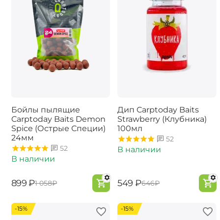
Бойлы пылящие
Дип Carptoday Baits
Carptoday Baits Demon
Strawberry (Клубника)
Spice (Острые Специи)
100мл
24мм
52
52
В наличии
В наличии
‍899‍
₽
‍549‍
₽
‍1 058‍
₽
‍646‍
₽
-15%
-15%