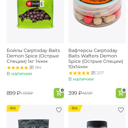
Бойлы Carptoday Baits
Вафтерсы Carptoday
Demon Spice (Острые
Baits Wafters Demon
Специи) 1кг 14мм
Spice (Острые Специи)
10х14мм
184
207
В наличии
В наличии
‍899‍
₽
‍399‍
₽
‍1 058‍
₽
‍469‍
₽
-15%
-15%