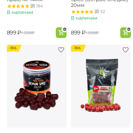
20мм
184
52
В наличии
В наличии
‍899‍
₽
‍899‍
₽
‍1 058‍
₽
‍1 058‍
₽
-15%
-15%