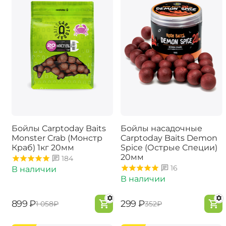
Бойлы Carptoday Baits
Бойлы насадочные
Monster Crab (Монстр
Carptoday Baits Demon
Краб) 1кг 20мм
Spice (Острые Специи)
20мм
184
16
В наличии
В наличии
‍899‍
₽
‍299‍
₽
‍1 058‍
₽
‍352‍
₽