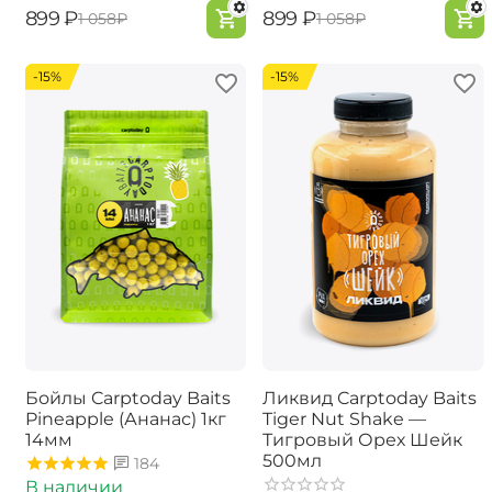
‍899‍
₽
‍899‍
₽
‍1 058‍
₽
‍1 058‍
₽
-15%
-15%
Бойлы Carptoday Baits
Ликвид Carptoday Baits
Pineapple (Ананас) 1кг
Tiger Nut Shake —
14мм
Тигровый Орех Шейк
500мл
184
В наличии