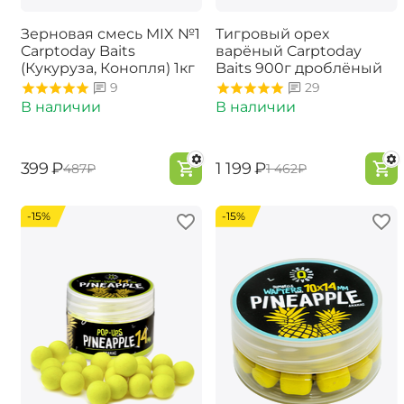
Зерновая смесь MIX №1
Тигровый орех
Carptoday Baits
варёный Carptoday
(Кукуруза, Конопля) 1кг
Baits 900г дроблёный
9
29
В наличии
В наличии
‍399‍
₽
‍1 199‍
₽
‍487‍
₽
‍1 462‍
₽
-15%
-15%