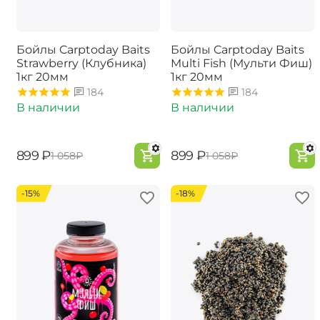
Бойлы Carptoday Baits
Бойлы Carptoday Baits
Strawberry (Клубника)
Multi Fish (Мульти Фиш)
1кг 20мм
1кг 20мм
184
184
В наличии
В наличии
‍899‍
₽
‍899‍
₽
‍1 058‍
₽
‍1 058‍
₽
-15%
-18%