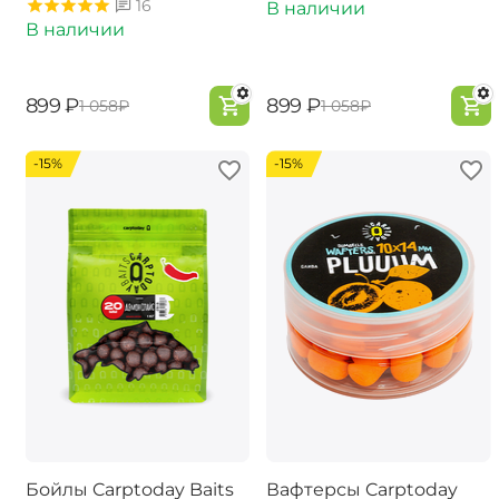
16
В наличии
В наличии
‍899‍
₽
‍899‍
₽
‍1 058‍
₽
‍1 058‍
₽
-15%
-15%
Бойлы Carptoday Baits
Вафтерсы Carptoday