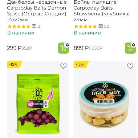
Дамбелсы насадочные
Бойлы пылящие
Carptoday Baits Demon
Carptoday Baits
Spice (Острые Специи)
Strawberry (Клубника)
14х20мм
24мм
21
52
В наличии
В наличии
‍299‍
₽
‍899‍
₽
‍352‍
₽
‍1 058‍
₽
-15%
-15%