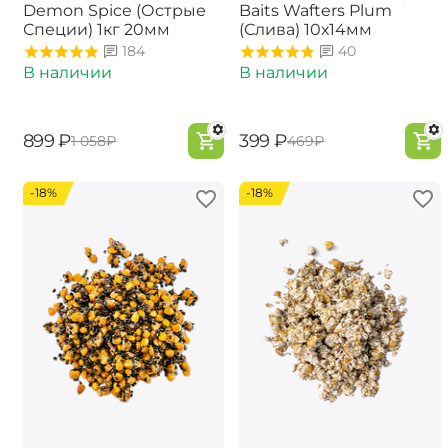
Demon Spice (Острые
Baits Wafters Plum
Специи) 1кг 20мм
(Слива) 10х14мм
184
40
В наличии
В наличии
‍899‍
₽
‍399‍
₽
‍1 058‍
₽
‍469‍
₽
-18%
-18%