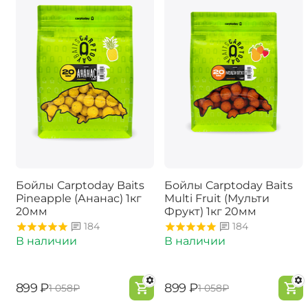
Бойлы Carptoday Baits
Бойлы Carptoday Baits
Pineapple (Ананас) 1кг
Multi Fruit (Мульти
20мм
Фрукт) 1кг 20мм
184
184
В наличии
В наличии
‍899‍
₽
‍899‍
₽
‍1 058‍
₽
‍1 058‍
₽