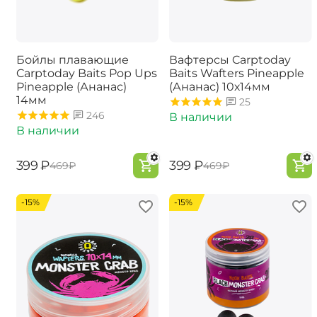
Бойлы плавающие
Вафтерсы Carptoday
Carptoday Baits Pop Ups
Baits Wafters Pineapple
Pineapple (Ананас)
(Ананас) 10х14мм
14мм
25
246
В наличии
В наличии
‍399‍
₽
‍399‍
₽
‍469‍
₽
‍469‍
₽
-15%
-15%