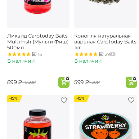
Ликвид Carptoday Baits
Конопля натуральная
Multi Fish (Мульти Фиш)
варёная Carptoday Baits
500мл
1кг
16
29
В наличии
В наличии
‍899‍
₽
‍599‍
₽
‍1 058‍
₽
‍730‍
₽
-15%
-15%