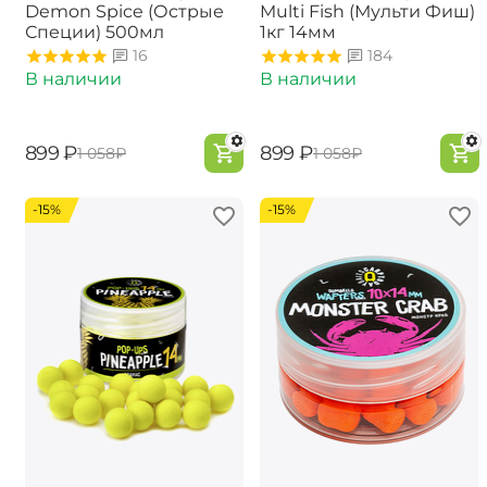
Demon Spice (Острые
Multi Fish (Мульти Фиш)
Специи) 500мл
1кг 14мм
16
184
В наличии
В наличии
‍899‍
₽
‍899‍
₽
‍1 058‍
₽
‍1 058‍
₽
-15%
-15%