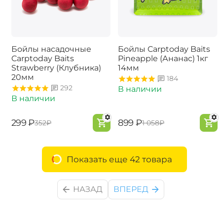
Бойлы насадочные
Бойлы Carptoday Baits
Carptoday Baits
Pineapple (Ананас) 1кг
Strawberry (Клубника)
14мм
20мм
184
292
В наличии
В наличии
‍299‍
₽
‍899‍
₽
‍352‍
₽
‍1 058‍
₽
Показать еще 42 товара
НАЗАД
ВПЕРЕД