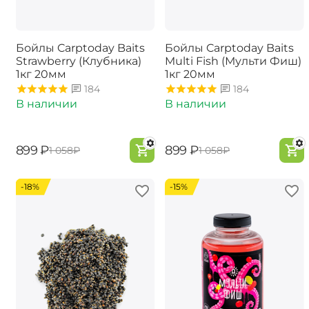
Бойлы Carptoday Baits
Бойлы Carptoday Baits
Strawberry (Клубника)
Multi Fish (Мульти Фиш)
1кг 20мм
1кг 20мм
184
184
В наличии
В наличии
‍899‍
₽
‍899‍
₽
‍1 058‍
₽
‍1 058‍
₽
-18%
-15%