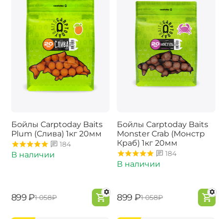
Бойлы Carptoday Baits
Бойлы Carptoday Baits
Plum (Слива) 1кг 20мм
Monster Crab (Монстр
Краб) 1кг 20мм
184
184
В наличии
В наличии
‍899‍
₽
‍899‍
₽
‍1 058‍
₽
‍1 058‍
₽