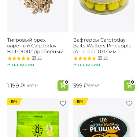
Тигровый орех
Вафтерсы Carptoday
варёный Carptoday
Baits Wafters Pineapple
Baits 900г дроблёный
(Ананас) 10х14мм
29
25
В наличии
В наличии
‍1 199‍
₽
‍399‍
₽
‍1 462‍
₽
‍469‍
₽
-15%
-15%