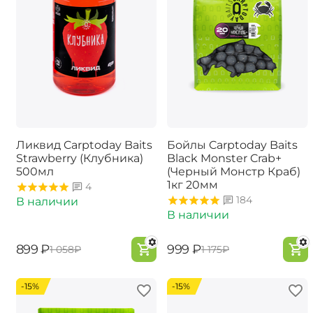
Ликвид Carptoday Baits
Бойлы Carptoday Baits
Strawberry (Клубника)
Black Monster Crab+
500мл
(Черный Монстр Краб)
1кг 20мм
4
184
В наличии
В наличии
‍899‍
₽
‍999‍
₽
‍1 058‍
₽
‍1 175‍
₽
-15%
-15%