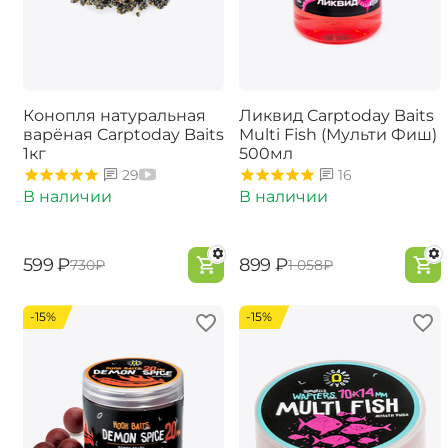
Конопля натуральная
Ликвид Carptoday Baits
варёная Carptoday Baits
Multi Fish (Мульти Фиш)
1кг
500мл
29
16
В наличии
В наличии
‍599‍
₽
‍899‍
₽
‍730‍
₽
‍1 058‍
₽
-15%
-15%