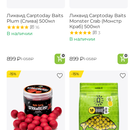
Ликвид Carptoday Baits
Ликвид Carptoday Baits
Plum (Слива) 500мл
Monster Crab (Монстр
Краб) 500мл
16
3
В наличии
В наличии
‍899‍
₽
‍899‍
₽
‍1 058‍
₽
‍1 058‍
₽
-15%
-15%