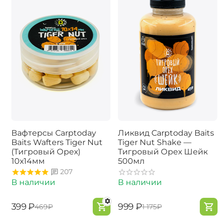
Вафтерсы Carptoday
Ликвид Carptoday Baits
Baits Wafters Tiger Nut
Tiger Nut Shake —
(Тигровый Орех)
Тигровый Орех Шейк
10х14мм
500мл
207
В наличии
В наличии
‍399‍
₽
‍999‍
₽
‍469‍
₽
‍1 175‍
₽