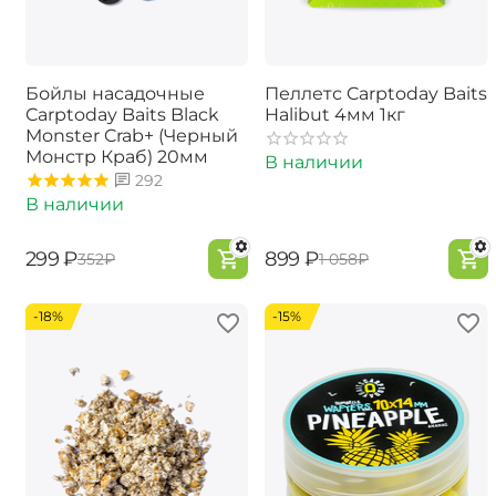
Бойлы насадочные
Пеллетс Carptoday Baits
Carptoday Baits Black
Halibut 4мм 1кг
Monster Crab+ (Черный
Монстр Краб) 20мм
В наличии
292
В наличии
‍299‍
₽
‍899‍
₽
‍352‍
₽
‍1 058‍
₽
-18%
-15%