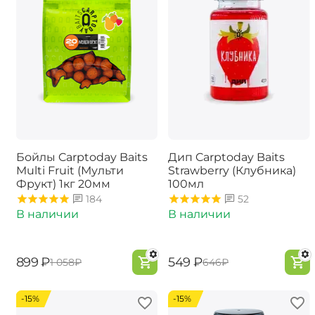
Бойлы Carptoday Baits
Дип Carptoday Baits
Multi Fruit (Мульти
Strawberry (Клубника)
Фрукт) 1кг 20мм
100мл
184
52
В наличии
В наличии
‍899‍
₽
‍549‍
₽
‍1 058‍
₽
‍646‍
₽
-15%
-15%