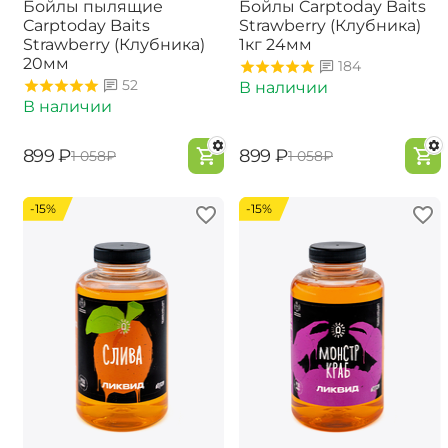
Бойлы пылящие
Бойлы Carptoday Baits
Carptoday Baits
Strawberry (Клубника)
Strawberry (Клубника)
1кг 24мм
20мм
184
52
В наличии
В наличии
‍899‍
₽
‍899‍
₽
‍1 058‍
₽
‍1 058‍
₽
-15%
-15%