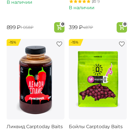
9
В наличии
В наличии
‍899‍
₽
‍399‍
₽
‍1 058‍
₽
‍487‍
₽
-15%
-15%
Ликвид Carptoday Baits
Бойлы Carptoday Baits