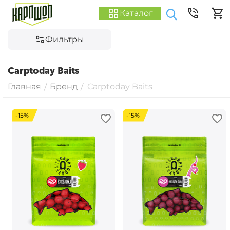
Каталог
Фильтры
Carptoday Baits
Главная
Бренд
Carptoday Baits
/
/
-15%
-15%