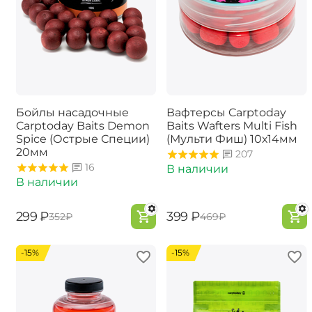
Бойлы насадочные
Вафтерсы Carptoday
Carptoday Baits Demon
Baits Wafters Multi Fish
Spice (Острые Специи)
(Мульти Фиш) 10х14мм
20мм
207
16
В наличии
В наличии
‍299‍
₽
‍399‍
₽
‍352‍
₽
‍469‍
₽
-15%
-15%