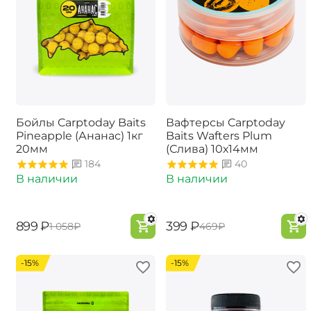
Бойлы Carptoday Baits
Вафтерсы Carptoday
Pineapple (Ананас) 1кг
Baits Wafters Plum
20мм
(Слива) 10х14мм
184
40
В наличии
В наличии
‍899‍
₽
‍399‍
₽
‍1 058‍
₽
‍469‍
₽
-15%
-15%