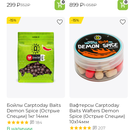
‍299‍
₽
‍899‍
₽
‍352‍
₽
‍1 058‍
₽
-15%
-15%
Бойлы Carptoday Baits
Вафтерсы Carptoday
Demon Spice (Острые
Baits Wafters Demon
Специи) 1кг 14мм
Spice (Острые Специи)
10х14мм
184
207
В наличии