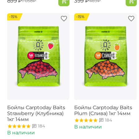
‍899‍
₽
‍399‍
₽
‍1 058‍
₽
‍469‍
₽
-15%
-15%
Бойлы Carptoday Baits
Бойлы Carptoday Baits
Strawberry (Клубника)
Plum (Слива) 1кг 14мм
1кг 14мм
184
184
В наличии
В наличии