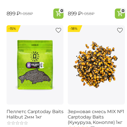
‍899‍
₽
‍899‍
₽
‍1 058‍
₽
‍1 058‍
₽
-15%
-18%
Пеллетс Carptoday Baits
Зерновая смесь MIX №1
Halibut 2мм 1кг
Carptoday Baits
(Кукуруза, Конопля) 1кг