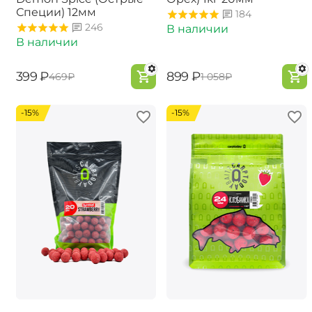
Специи) 12мм
184
246
В наличии
В наличии
‍399‍
₽
‍899‍
₽
‍469‍
₽
‍1 058‍
₽
-15%
-15%