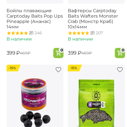
Бойлы плавающие
Вафтерсы Carptoday
Carptoday Baits Pop Ups
Baits Wafters Monster
Pineapple (Ананас)
Crab (Монстр Краб)
14мм
10х14мм
246
207
В наличии
В наличии
‍399‍
₽
‍399‍
₽
‍469‍
₽
‍469‍
₽
-15%
-15%