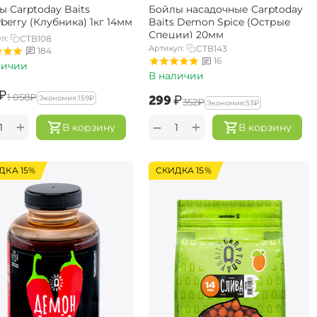
ы Carptoday Baits
Бойлы насадочные Carptoday
berry (Клубника) 1кг 14мм
Baits Demon Spice (Острые
Специи) 20мм
л:
CTB108
Артикул:
CTB143
184
16
личии
В наличии
₽
‍1 058‍
₽
‍299‍
₽
Экономия:
‍159‍
₽
‍352‍
₽
Экономия:
‍53‍
₽
+
+
−
В корзину
В корзину
ДКА 15%
СКИДКА 15%