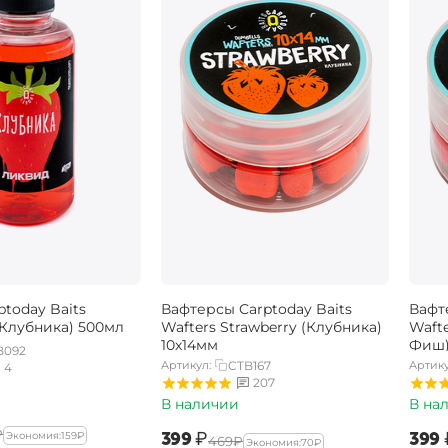
today Baits
Вафтерсы Carptoday Baits
Вафт
(Клубника) 500мл
Wafters Strawberry (Клубника)
Wafte
10х14мм
Фиш)
B092
Артикул:
CTB167
Артику
4
207
В наличии
В на
₽
‍399‍
₽
‍399‍
Экономия:
‍159‍
₽
‍469‍
₽
Экономия:
‍70‍
₽