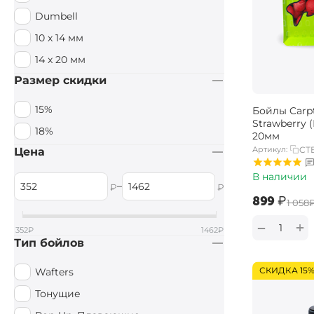
Dumbell
10 х 14 мм
14 x 20 мм
Размер скидки
15%
Бойлы Carpt
Strawberry 
18%
20мм
Артикул:
CTB
Цена
В наличии
–
₽
₽
‍899‍
₽
‍1 058‍
+
−
352
₽
1462
₽
Тип бойлов
СКИДКА 15
Wafters
Тонущие