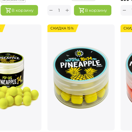
Экономия:
‍159‍
₽
+
−
−
В корзину
В корзину
%
СКИДКА 15%
СКИ