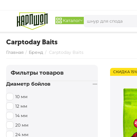
Каталог
Carptoday Baits
Главная
/
Бренд
/
Carptoday Baits
Фильтры товаров
СКИДКА 15
Диаметр бойлов
10 мм
12 мм
14 мм
20 мм
24 мм