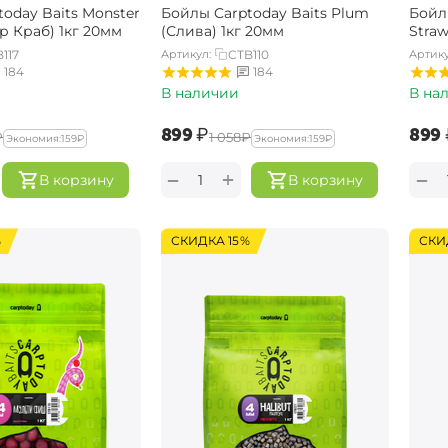
oday Baits Monster
Бойлы Carptoday Baits Plum
Бойл
р Краб) 1кг 20мм
(Слива) 1кг 20мм
Straw
117
Артикул:
CTB110
Артику
184
184
В наличии
В на
‍899‍
₽
‍899‍
₽
‍1 058‍
₽
Экономия:
‍159‍
₽
Экономия:
‍159‍
₽
+
−
−
В корзину
В корзину
%
СКИДКА 15%
СКИ