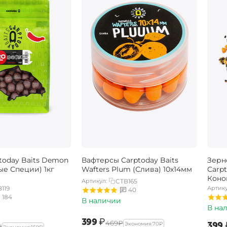
today Baits Demon
Вафтерсы Carptoday Baits
Зерн
ые Специи) 1кг
Wafters Plum (Слива) 10х14мм
Carpt
Коноп
Артикул:
CTB165
119
Артику
40
184
В наличии
В на
‍399‍
₽
‍469‍
₽
‍399‍
Экономия:
‍70‍
₽
₽