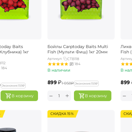
oday Baits
Бойлы Carptoday Baits Multi
Ликви
(Клубника) 1кг
Fish (Мульти Фиш) 1кг 20мм
Fish
Артикул:
CTB118
Артику
112
184
184
В наличии
В на
‍899‍
₽
‍899‍
‍1 058‍
₽
Экономия:
‍159‍
₽
₽
Экономия:
‍159‍
₽
+
−
−
В корзину
В корзину
%
СКИДКА 15%
СКИ