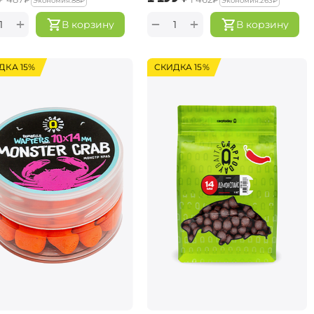
Экономия:
‍88‍
₽
Экономия:
‍263‍
₽
+
+
−
В корзину
В корзину
ДКА 15%
СКИДКА 15%