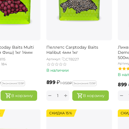
oday Baits Multi
Пеллетс Carptoday Baits
Ликв
и Фиш) 1кг 14мм
Halibut 4мм 1кг
Demo
500м
115
Артикул:
CTB227
Артику
184
В наличии
В на
‍899‍
₽
₽
‍1 058‍
₽
‍899‍
Экономия:
‍159‍
₽
Экономия:
‍159‍
₽
+
−
−
В корзину
В корзину
%
СКИДКА 15%
СКИ