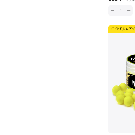
+
−
СКИДКА 15