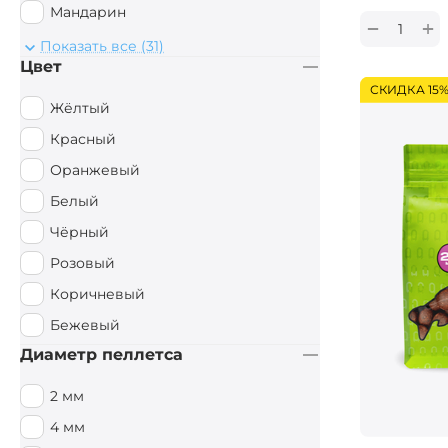
Мандарин
+
−
Монстр Краб
Показать все (31)
Цвет
Мульти Фиш
СКИДКА 15
Мульти Фрукт
Жёлтый
Мясной
Красный
Орех
Оранжевый
Острые Специи
Белый
Осьминог
Чёрный
Палтус
Розовый
Перец чили
Коричневый
Пряный
Бежевый
Рыбный
Диаметр пеллетса
Рыбный / Мясной
2 мм
Слива
4 мм
Смесь зерновых