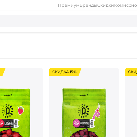
Премиум
Бренды
Скидки
Комиссио
%
СКИДКА 15%
СКИ