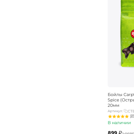
Бойлы Carp
Spice (Остр
20мм
Артикул:
CTB
В наличии
‍899‍
₽
‍1 058‍