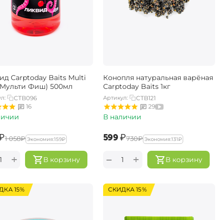
д Carptoday Baits Multi
Конопля натуральная варёная
 (Мульти Фиш) 500мл
Carptoday Baits 1кг
л:
CTB096
Артикул:
CTB121
16
29
личии
В наличии
₽
‍599‍
₽
‍1 058‍
₽
‍730‍
₽
Экономия:
‍159‍
₽
Экономия:
‍131‍
₽
+
+
−
В корзину
В корзину
ДКА 15%
СКИДКА 15%