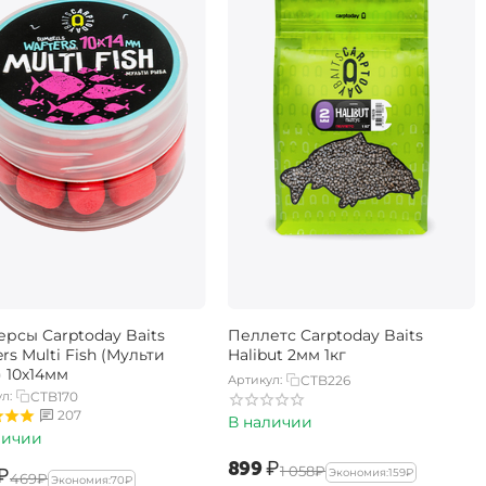
ерсы Carptoday Baits
Пеллетс Carptoday Baits
rs Multi Fish (Мульти
Halibut 2мм 1кг
 10х14мм
Артикул:
CTB226
л:
CTB170
207
В наличии
личии
‍899‍
₽
‍1 058‍
₽
₽
Экономия:
‍159‍
₽
‍469‍
₽
Экономия:
‍70‍
₽