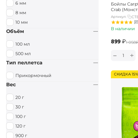
6 мм
Бойлы Carpt
Специи / Острый
Crab (Монст
8 мм
Артикул:
CTB
Тигровый орех
10 мм
Тутти Фрутти
В наличии
Объём
Фруктовый
‍899‍
₽
‍1 058‍
100 мл
Фруктовый / Кислый
500 мл
+
−
Цитрус
Тип пеллетса
Чеснок
СКИДКА 15
Прикормочный
Вес
20 г
30 г
100 г
120 г
900 г