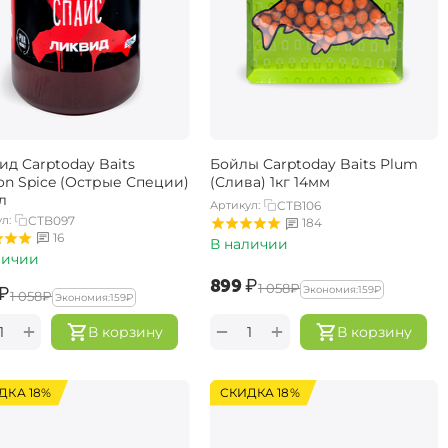
ид Carptoday Baits
Бойлы Carptoday Baits Plum
n Spice (Острые Специи)
(Слива) 1кг 14мм
л
Артикул:
CTB106
л:
CTB097
184
16
В наличии
личии
‍899‍
₽
‍1 058‍
₽
₽
Экономия:
‍159‍
₽
‍1 058‍
₽
Экономия:
‍159‍
₽
+
+
−
В корзину
В корзину
ДКА 18%
СКИДКА 18%