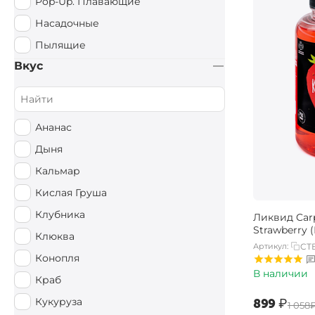
Pop-Up. Плавающие
Насадочные
Пылящие
Вкус
Ананас
Дыня
Кальмар
Кислая Груша
Клубника
Ликвид Carp
Strawberry 
Клюква
Артикул:
CT
Конопля
В наличии
Краб
Кукуруза
‍899‍
₽
‍1 058‍