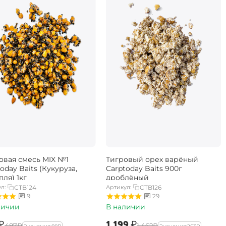
овая смесь MIX №1
Тигровый орех варёный
oday Baits (Кукуруза,
Carptoday Baits 900г
ля) 1кг
дроблёный
л:
CTB124
Артикул:
CTB126
9
29
личии
В наличии
₽
‍1 199‍
₽
‍487‍
₽
‍1 462‍
₽