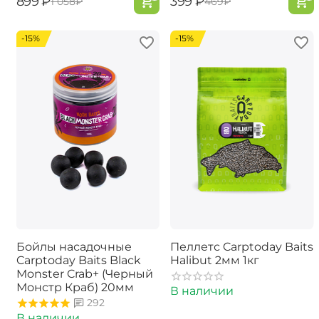
‍899‍
₽
‍399‍
₽
‍1 058‍
₽
‍469‍
₽
-15%
-15%
Бойлы насадочные
Пеллетс Carptoday Baits
Carptoday Baits Black
Halibut 2мм 1кг
Monster Crab+ (Черный
Монстр Краб) 20мм
В наличии
292
В наличии