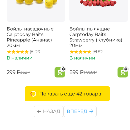
Бойлы насадочные
Бойлы пылящие
Carptoday Baits
Carptoday Baits
Pineapple (Ананас)
Strawberry (Клубника)
20мм
20мм
23
52
В наличии
В наличии
‍299‍
₽
‍899‍
₽
‍352‍
₽
‍1 058‍
₽
Показать еще 42 товара
НАЗАД
ВПЕРЕД