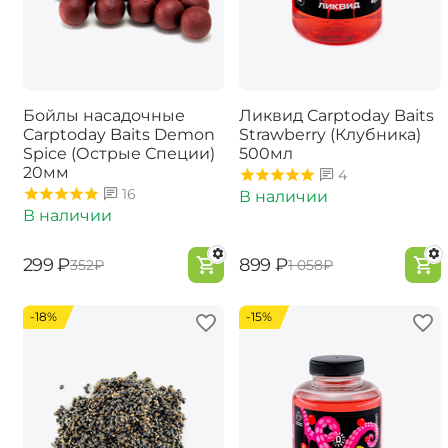
Бойлы насадочные
Ликвид Carptoday Baits
Carptoday Baits Demon
Strawberry (Клубника)
Spice (Острые Специи)
500мл
20мм
4
16
В наличии
В наличии
‍299‍
₽
‍899‍
₽
‍352‍
₽
‍1 058‍
₽
-18%
-15%