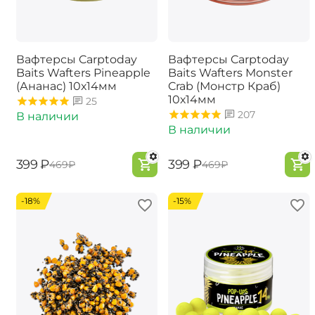
Вафтерсы Carptoday
Вафтерсы Carptoday
Baits Wafters Pineapple
Baits Wafters Monster
(Ананас) 10х14мм
Crab (Монстр Краб)
10х14мм
25
207
В наличии
В наличии
‍399‍
₽
‍399‍
₽
‍469‍
₽
‍469‍
₽
-18%
-15%