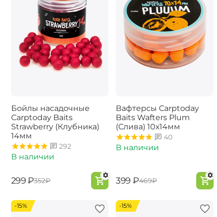
Бойлы насадочные
Вафтерсы Carptoday
Carptoday Baits
Baits Wafters Plum
Strawberry (Клубника)
(Слива) 10х14мм
14мм
40
292
В наличии
В наличии
‍299‍
₽
‍399‍
₽
‍352‍
₽
‍469‍
₽
-15%
-15%