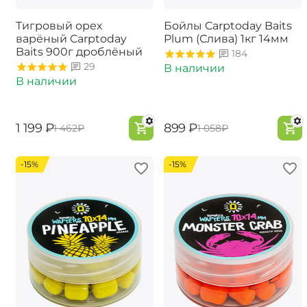
Тигровый орех
Бойлы Carptoday Baits
варёный Carptoday
Plum (Слива) 1кг 14мм
Baits 900г дроблёный
184
29
В наличии
В наличии
‍1 199‍
₽
‍899‍
₽
‍1 462‍
₽
‍1 058‍
₽
-15%
-15%