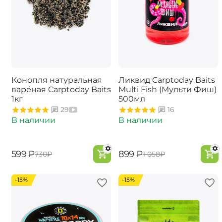
Конопля натуральная
Ликвид Carptoday Baits
варёная Carptoday Baits
Multi Fish (Мульти Фиш)
1кг
500мл
29
16
В наличии
В наличии
‍599‍
₽
‍899‍
₽
‍730‍
₽
‍1 058‍
₽
-15%
-15%