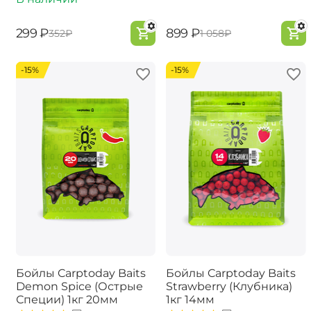
‍299‍
₽
‍899‍
₽
‍352‍
₽
‍1 058‍
₽
-15%
-15%
Бойлы Carptoday Baits
Бойлы Carptoday Baits
Demon Spice (Острые
Strawberry (Клубника)
Специи) 1кг 20мм
1кг 14мм