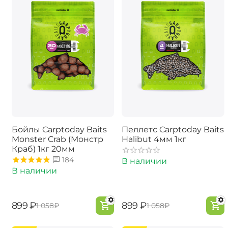
Бойлы Carptoday Baits
Пеллетс Carptoday Baits
Monster Crab (Монстр
Halibut 4мм 1кг
Краб) 1кг 20мм
184
В наличии
В наличии
‍899‍
₽
‍899‍
₽
‍1 058‍
₽
‍1 058‍
₽