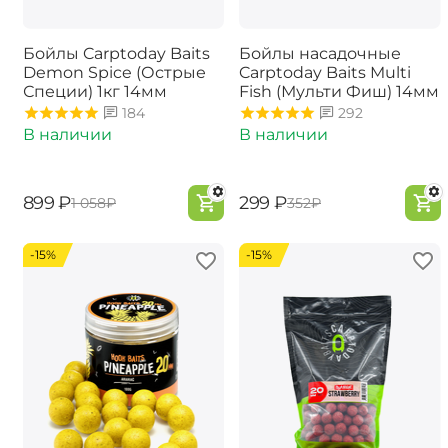
Бойлы Carptoday Baits
Бойлы насадочные
Demon Spice (Острые
Carptoday Baits Multi
Специи) 1кг 14мм
Fish (Мульти Фиш) 14мм
184
292
В наличии
В наличии
‍899‍
₽
‍299‍
₽
‍1 058‍
₽
‍352‍
₽
-15%
-15%