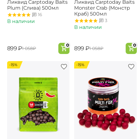
Ликвид Carptoday Baits
Ликвид Carptoday Baits
Plum (Слива) 500мл
Monster Crab (Монстр
Краб) 500мл
16
3
В наличии
В наличии
‍899‍
₽
‍899‍
₽
‍1 058‍
₽
‍1 058‍
₽
-15%
-15%