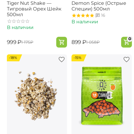
Tiger Nut Shake —
Demon Spice (Острые
Тигровый Орех Шейк
Специи) 500мл
500мл
16
В наличии
В наличии
‍999‍
₽
‍899‍
₽
‍1 175‍
₽
‍1 058‍
₽
-18%
-15%