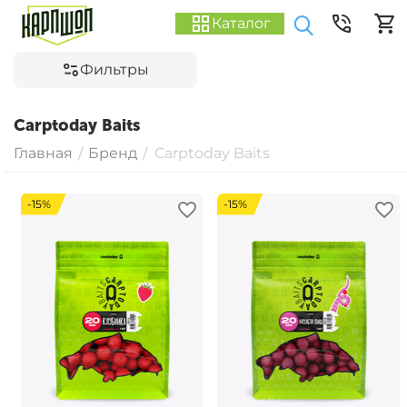
Каталог
Фильтры
Carptoday Baits
Главная
Бренд
Carptoday Baits
/
/
-15%
-15%