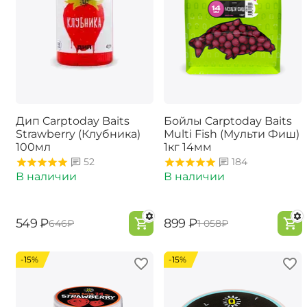
Дип Carptoday Baits
Бойлы Carptoday Baits
Strawberry (Клубника)
Multi Fish (Мульти Фиш)
100мл
1кг 14мм
52
184
В наличии
В наличии
‍549‍
₽
‍899‍
₽
‍646‍
₽
‍1 058‍
₽
-15%
-15%