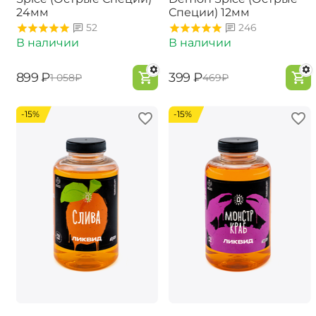
24мм
Специи) 12мм
52
246
В наличии
В наличии
‍899‍
₽
‍399‍
₽
‍1 058‍
₽
‍469‍
₽
-15%
-15%