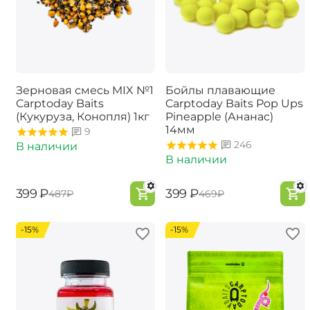
Зерновая смесь MIX №1
Бойлы плавающие
Carptoday Baits
Carptoday Baits Pop Ups
(Кукуруза, Конопля) 1кг
Pineapple (Ананас)
14мм
9
246
В наличии
В наличии
‍399‍
₽
‍399‍
₽
‍487‍
₽
‍469‍
₽
-15%
-15%