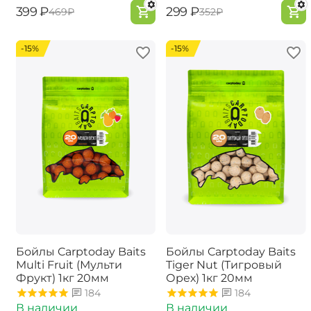
‍399‍
₽
‍299‍
₽
‍469‍
₽
‍352‍
₽
-15%
-15%
Бойлы Carptoday Baits
Бойлы Carptoday Baits
Multi Fruit (Мульти
Tiger Nut (Тигровый
Фрукт) 1кг 20мм
Орех) 1кг 20мм
184
184
В наличии
В наличии