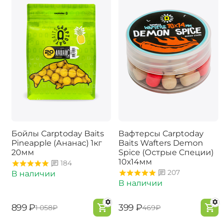
Бойлы Carptoday Baits
Вафтерсы Carptoday
Pineapple (Ананас) 1кг
Baits Wafters Demon
20мм
Spice (Острые Специи)
10х14мм
184
207
В наличии
В наличии
‍899‍
₽
‍399‍
₽
‍1 058‍
₽
‍469‍
₽