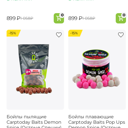
‍899‍
₽
‍899‍
₽
‍1 058‍
₽
‍1 058‍
₽
-15%
-15%
Бойлы пылящие
Бойлы плавающие
Carptoday Baits Demon
Carptoday Baits Pop Ups
Spice (Острые Специи)
Demon Spice (Острые