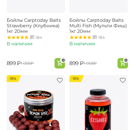
Бойлы Carptoday Baits
Бойлы Carptoday Baits
Strawberry (Клубника)
Multi Fish (Мульти Фиш)
1кг 20мм
1кг 20мм
184
184
В наличии
В наличии
‍899‍
₽
‍899‍
₽
‍1 058‍
₽
‍1 058‍
₽
-15%
-15%