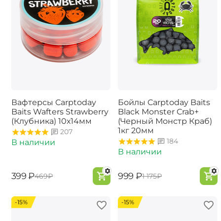
Вафтерсы Carptoday
Бойлы Carptoday Baits
Baits Wafters Strawberry
Black Monster Crab+
(Клубника) 10х14мм
(Черный Монстр Краб)
1кг 20мм
207
184
В наличии
В наличии
‍399‍
₽
‍999‍
₽
‍469‍
₽
‍1 175‍
₽
-15%
-15%