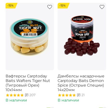
-15%
-15%
Вафтерсы Carptoday
Дамбелсы насадочные
Baits Wafters Tiger Nut
Carptoday Baits Demon
(Тигровый Орех)
Spice (Острые Специи)
10х14мм
14х20мм
207
21
В наличии
В наличии