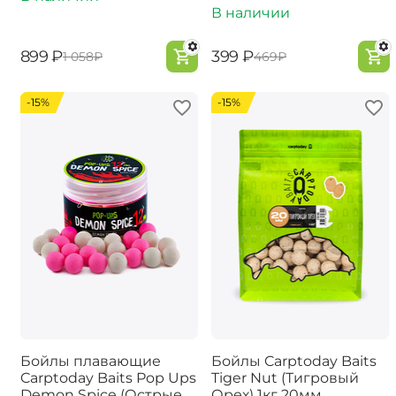
В наличии
‍899‍
₽
‍399‍
₽
‍1 058‍
₽
‍469‍
₽
-15%
-15%
Бойлы плавающие
Бойлы Carptoday Baits
Carptoday Baits Pop Ups
Tiger Nut (Тигровый
Demon Spice (Острые
Орех) 1кг 20мм