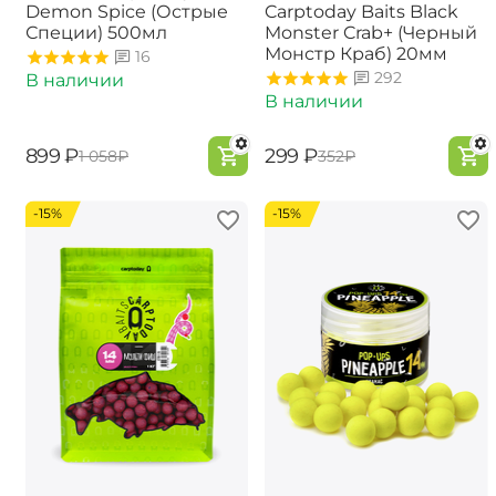
Demon Spice (Острые
Carptoday Baits Black
Специи) 500мл
Monster Crab+ (Черный
Монстр Краб) 20мм
16
292
В наличии
В наличии
‍899‍
₽
‍299‍
₽
‍1 058‍
₽
‍352‍
₽
-15%
-15%