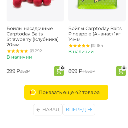
Бойлы насадочные
Бойлы Carptoday Baits
Carptoday Baits
Pineapple (Ананас) 1кг
Strawberry (Клубника)
14мм
20мм
184
292
В наличии
В наличии
‍299‍
₽
‍899‍
₽
‍352‍
₽
‍1 058‍
₽
Показать еще 42 товара
НАЗАД
ВПЕРЕД