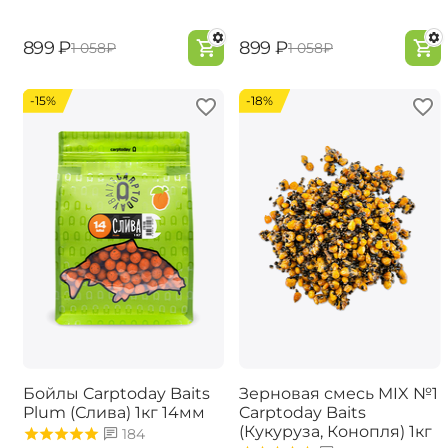
‍899‍
₽
‍899‍
₽
‍1 058‍
₽
‍1 058‍
₽
-15%
-18%
Бойлы Carptoday Baits
Зерновая смесь MIX №1
Plum (Слива) 1кг 14мм
Carptoday Baits
(Кукуруза, Конопля) 1кг
184