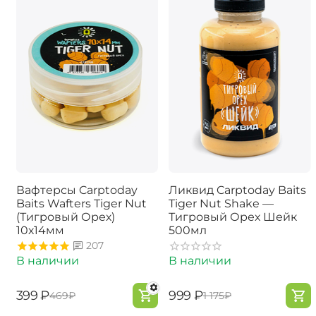
Вафтерсы Carptoday
Ликвид Carptoday Baits
Baits Wafters Tiger Nut
Tiger Nut Shake —
(Тигровый Орех)
Тигровый Орех Шейк
10х14мм
500мл
207
В наличии
В наличии
‍399‍
₽
‍999‍
₽
‍469‍
₽
‍1 175‍
₽