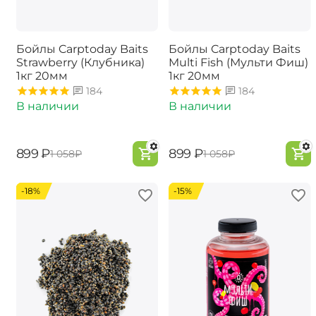
Бойлы Carptoday Baits
Бойлы Carptoday Baits
Strawberry (Клубника)
Multi Fish (Мульти Фиш)
1кг 20мм
1кг 20мм
184
184
В наличии
В наличии
‍899‍
₽
‍899‍
₽
‍1 058‍
₽
‍1 058‍
₽
-18%
-15%