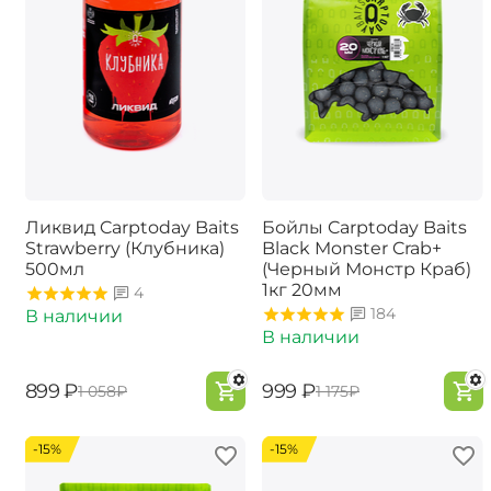
Ликвид Carptoday Baits
Бойлы Carptoday Baits
Strawberry (Клубника)
Black Monster Crab+
500мл
(Черный Монстр Краб)
1кг 20мм
4
184
В наличии
В наличии
‍899‍
₽
‍999‍
₽
‍1 058‍
₽
‍1 175‍
₽
-15%
-15%