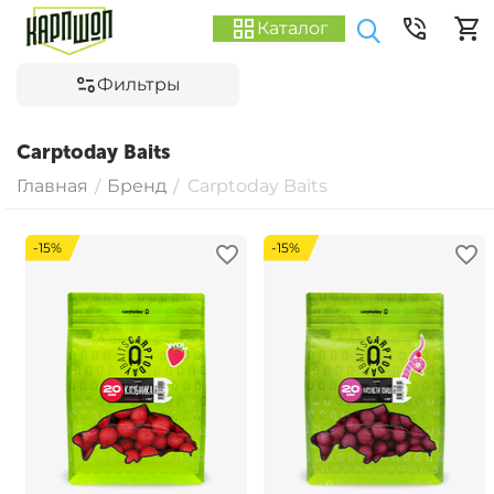
Каталог
Фильтры
Carptoday Baits
Главная
Бренд
Carptoday Baits
/
/
-15%
-15%