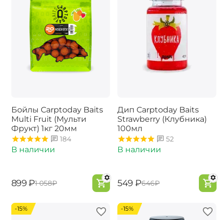
Бойлы Carptoday Baits
Дип Carptoday Baits
Multi Fruit (Мульти
Strawberry (Клубника)
Фрукт) 1кг 20мм
100мл
184
52
В наличии
В наличии
‍899‍
₽
‍549‍
₽
‍1 058‍
₽
‍646‍
₽
-15%
-15%