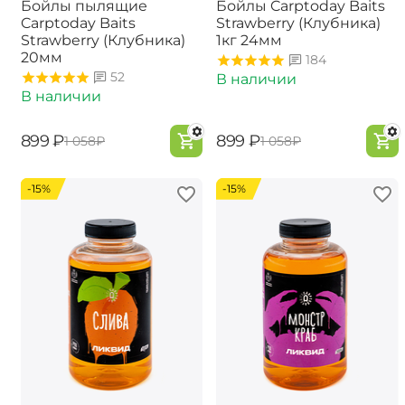
Бойлы пылящие
Бойлы Carptoday Baits
Carptoday Baits
Strawberry (Клубника)
Strawberry (Клубника)
1кг 24мм
20мм
184
52
В наличии
В наличии
‍899‍
₽
‍899‍
₽
‍1 058‍
₽
‍1 058‍
₽
-15%
-15%