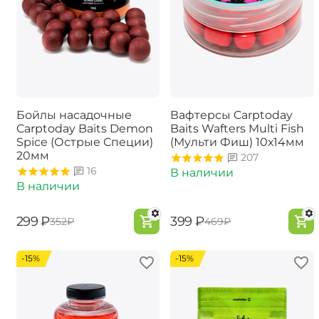
Бойлы насадочные
Вафтерсы Carptoday
Carptoday Baits Demon
Baits Wafters Multi Fish
Spice (Острые Специи)
(Мульти Фиш) 10х14мм
20мм
207
16
В наличии
В наличии
‍299‍
₽
‍399‍
₽
‍352‍
₽
‍469‍
₽
-15%
-15%