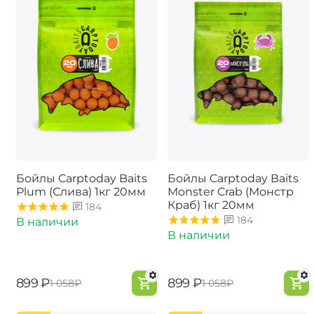
Бойлы Carptoday Baits
Бойлы Carptoday Baits
Plum (Слива) 1кг 20мм
Monster Crab (Монстр
Краб) 1кг 20мм
184
184
В наличии
В наличии
‍899‍
₽
‍899‍
₽
‍1 058‍
₽
‍1 058‍
₽