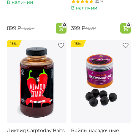
9
В наличии
В наличии
‍899‍
₽
‍399‍
₽
‍1 058‍
₽
‍487‍
₽
-15%
-15%
Ликвид Carptoday Baits
Бойлы насадочные