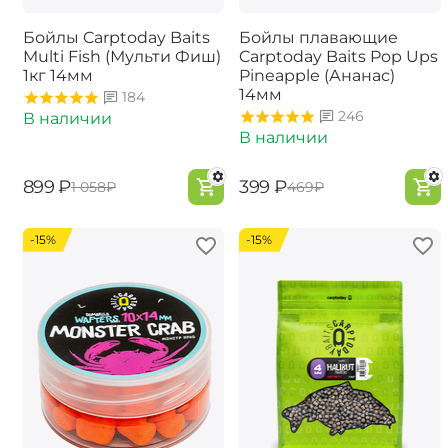
Бойлы Carptoday Baits
Бойлы плавающие
Multi Fish (Мульти Фиш)
Carptoday Baits Pop Ups
1кг 14мм
Pineapple (Ананас)
14мм
184
246
В наличии
В наличии
‍899‍
₽
‍399‍
₽
‍1 058‍
₽
‍469‍
₽
-15%
-15%