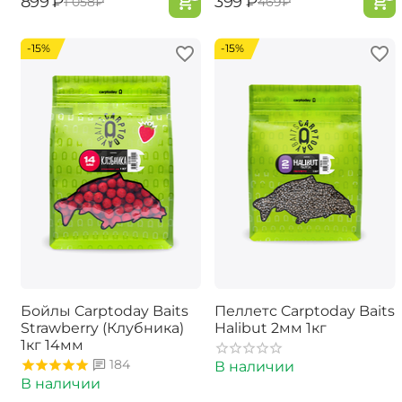
‍899‍
₽
‍399‍
₽
‍1 058‍
₽
‍469‍
₽
-15%
-15%
Бойлы Carptoday Baits
Пеллетс Carptoday Baits
Strawberry (Клубника)
Halibut 2мм 1кг
1кг 14мм
184
В наличии
В наличии