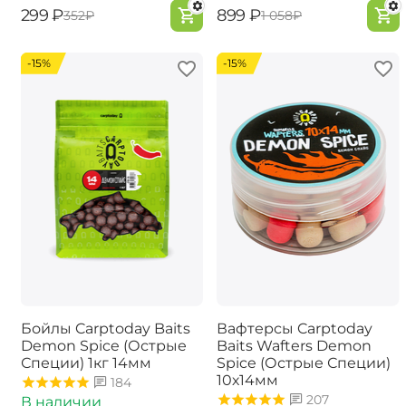
‍299‍
₽
‍899‍
₽
‍352‍
₽
‍1 058‍
₽
-15%
-15%
Бойлы Carptoday Baits
Вафтерсы Carptoday
Demon Spice (Острые
Baits Wafters Demon
Специи) 1кг 14мм
Spice (Острые Специи)
10х14мм
184
207
В наличии