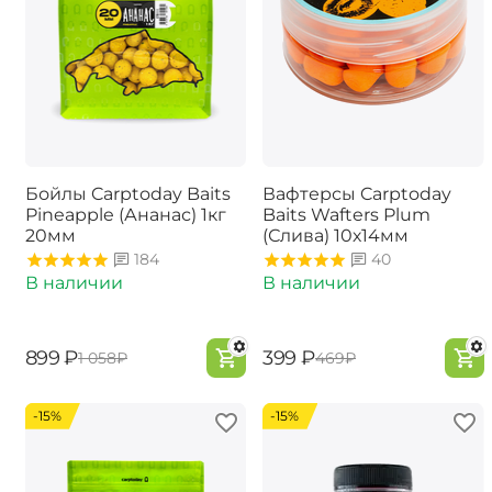
Бойлы Carptoday Baits
Вафтерсы Carptoday
Pineapple (Ананас) 1кг
Baits Wafters Plum
20мм
(Слива) 10х14мм
184
40
В наличии
В наличии
‍899‍
₽
‍399‍
₽
‍1 058‍
₽
‍469‍
₽
-15%
-15%