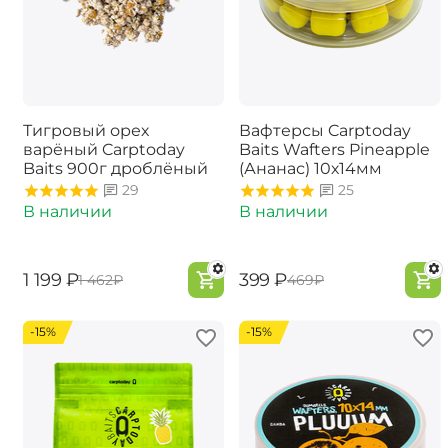
Тигровый орех
Вафтерсы Carptoday
варёный Carptoday
Baits Wafters Pineapple
Baits 900г дроблёный
(Ананас) 10х14мм
29
25
В наличии
В наличии
‍1 199‍
₽
‍399‍
₽
‍1 462‍
₽
‍469‍
₽
-15%
-15%