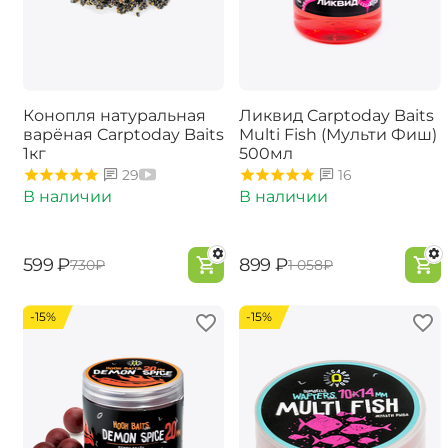
Конопля натуральная
Ликвид Carptoday Baits
варёная Carptoday Baits
Multi Fish (Мульти Фиш)
1кг
500мл
29
16
В наличии
В наличии
‍599‍
₽
‍899‍
₽
‍730‍
₽
‍1 058‍
₽
-15%
-15%