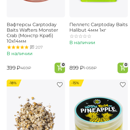
Вафтерсы Carptoday
Пеллетс Carptoday Baits
Baits Wafters Monster
Halibut 4мм 1кг
Crab (Монстр Краб)
10х14мм
В наличии
207
В наличии
‍399‍
₽
‍899‍
₽
‍469‍
₽
‍1 058‍
₽
-18%
-15%