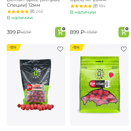
Специи) 12мм
184
246
В наличии
В наличии
‍399‍
₽
‍899‍
₽
‍469‍
₽
‍1 058‍
₽
-15%
-15%