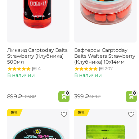
Ликвид Carptoday Baits
Вафтерсы Carptoday
Strawberry (Клубника)
Baits Wafters Strawberry
500мл
(Клубника) 10х14мм
4
207
В наличии
В наличии
‍899‍
₽
‍399‍
₽
‍1 058‍
₽
‍469‍
₽
-15%
-15%