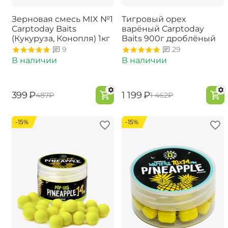
Зерновая смесь MIX №1
Тигровый орех
Carptoday Baits
варёный Carptoday
(Кукуруза, Конопля) 1кг
Baits 900г дроблёный
9
29
В наличии
В наличии
‍399‍
₽
‍1 199‍
₽
‍487‍
₽
‍1 462‍
₽
-15%
-15%