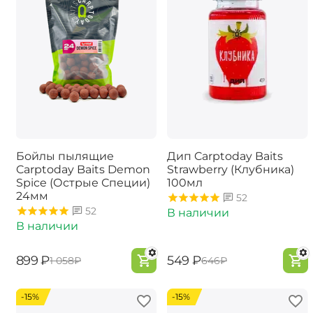
Бойлы пылящие
Дип Carptoday Baits
Carptoday Baits Demon
Strawberry (Клубника)
Spice (Острые Специи)
100мл
24мм
52
52
В наличии
В наличии
‍899‍
₽
‍549‍
₽
‍1 058‍
₽
‍646‍
₽
-15%
-15%