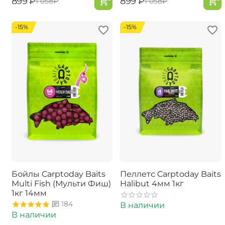
‍899‍
₽
‍899‍
₽
‍1 058‍
₽
‍1 058‍
₽
-15%
-15%
Бойлы Carptoday Baits
Пеллетс Carptoday Baits
Multi Fish (Мульти Фиш)
Halibut 4мм 1кг
1кг 14мм
184
В наличии
В наличии