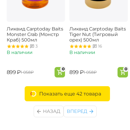
Ликвид Carptoday Baits
Ликвид Carptoday Baits
Monster Crab (Монстр
Tiger Nut (Тигровый
Краб) 500мл
орех) 500мл
3
16
В наличии
В наличии
‍899‍
₽
‍899‍
₽
‍1 058‍
₽
‍1 058‍
₽
Показать еще 42 товара
НАЗАД
ВПЕРЕД