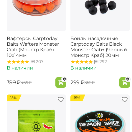
Вафтерсы Carptoday
Бойлы насадочные
Baits Wafters Monster
Carptoday Baits Black
Crab (Монстр Краб)
Monster Crab+ (Черный
10х14мм
Монстр Краб) 20мм
207
292
В наличии
В наличии
‍399‍
₽
‍299‍
₽
‍469‍
₽
‍352‍
₽
-15%
-15%