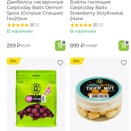
Дамбелсы насадочные
Бойлы пылящие
Carptoday Baits Demon
Carptoday Baits
Spice (Острые Специи)
Strawberry (Клубника)
14х20мм
24мм
21
52
В наличии
В наличии
‍299‍
₽
‍899‍
₽
‍352‍
₽
‍1 058‍
₽
-15%
-15%