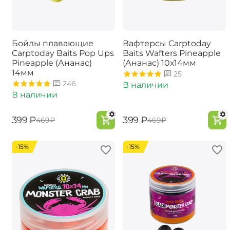
Бойлы плавающие
Вафтерсы Carptoday
Carptoday Baits Pop Ups
Baits Wafters Pineapple
Pineapple (Ананас)
(Ананас) 10х14мм
14мм
25
246
В наличии
В наличии
‍399‍
₽
‍399‍
₽
‍469‍
₽
‍469‍
₽
-15%
-15%