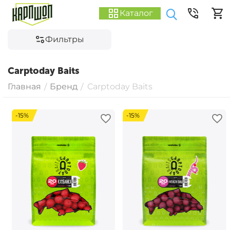
Каталог
Фильтры
Carptoday Baits
Главная
Бренд
Carptoday Baits
/
/
-15%
-15%