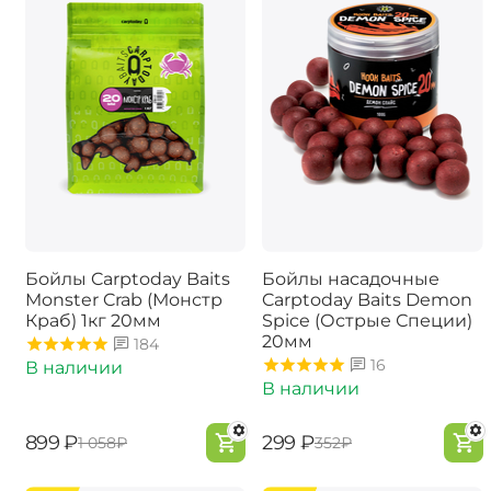
Бойлы Carptoday Baits
Бойлы насадочные
Monster Crab (Монстр
Carptoday Baits Demon
Краб) 1кг 20мм
Spice (Острые Специи)
20мм
184
16
В наличии
В наличии
‍899‍
₽
‍299‍
₽
‍1 058‍
₽
‍352‍
₽