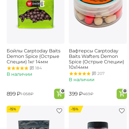
Бойлы Carptoday Baits
Вафтерсы Carptoday
Demon Spice (Острые
Baits Wafters Demon
Специи) 1кг 14мм
Spice (Острые Специи)
10х14мм
184
207
В наличии
В наличии
‍899‍
₽
‍399‍
₽
‍1 058‍
₽
‍469‍
₽
-15%
-15%