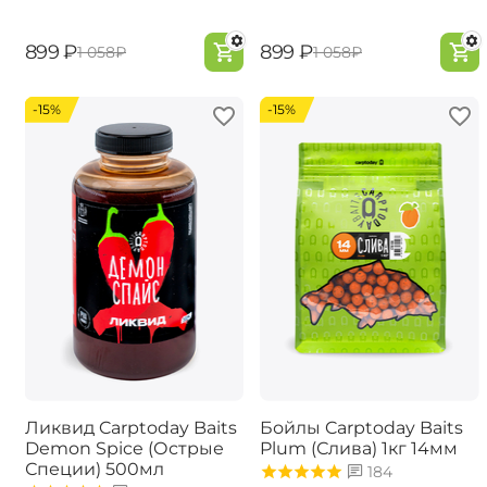
‍899‍
₽
‍899‍
₽
‍1 058‍
₽
‍1 058‍
₽
-15%
-15%
Ликвид Carptoday Baits
Бойлы Carptoday Baits
Demon Spice (Острые
Plum (Слива) 1кг 14мм
Специи) 500мл
184