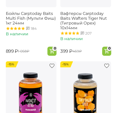
Бойлы Carptoday Baits
Вафтерсы Carptoday
Multi Fish (Мульти Фиш)
Baits Wafters Tiger Nut
1кг 24мм
(Тигровый Орех)
10х14мм
184
207
В наличии
В наличии
‍899‍
₽
‍399‍
₽
‍1 058‍
₽
‍469‍
₽
-15%
-15%