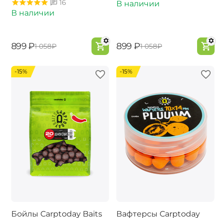
16
В наличии
В наличии
‍899‍
₽
‍899‍
₽
‍1 058‍
₽
‍1 058‍
₽
-15%
-15%
Бойлы Carptoday Baits
Вафтерсы Carptoday