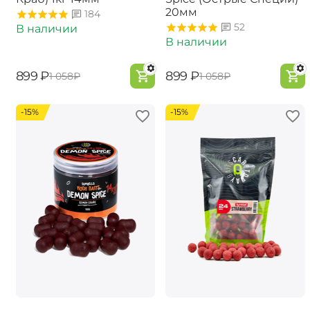
20мм
184
52
В наличии
В наличии
‍899‍
₽
‍899‍
₽
‍1 058‍
₽
‍1 058‍
₽
-15%
-15%