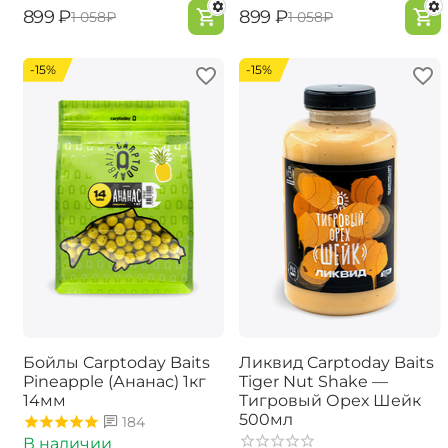
‍899‍
₽
‍899‍
₽
‍1 058‍
₽
‍1 058‍
₽
-15%
-15%
Бойлы Carptoday Baits
Ликвид Carptoday Baits
Pineapple (Ананас) 1кг
Tiger Nut Shake —
14мм
Тигровый Орех Шейк
500мл
184
В наличии