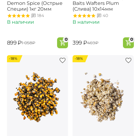
Demon Spice (Острые
Baits Wafters Plum
Специи) 1кг 20мм
(Слива) 10х14мм
184
40
В наличии
В наличии
‍899‍
₽
‍399‍
₽
‍1 058‍
₽
‍469‍
₽
-18%
-18%