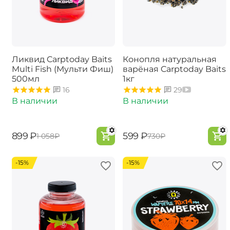
Ликвид Carptoday Baits
Конопля натуральная
Multi Fish (Мульти Фиш)
варёная Carptoday Baits
500мл
1кг
16
29
В наличии
В наличии
‍899‍
₽
‍599‍
₽
‍1 058‍
₽
‍730‍
₽
-15%
-15%