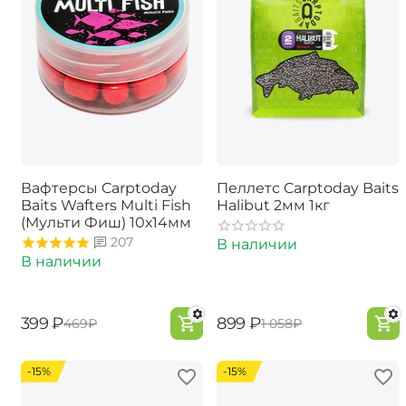
Вафтерсы Carptoday
Пеллетс Carptoday Baits
Baits Wafters Multi Fish
Halibut 2мм 1кг
(Мульти Фиш) 10х14мм
207
В наличии
В наличии
‍399‍
₽
‍899‍
₽
‍469‍
₽
‍1 058‍
₽
-15%
-15%