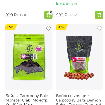
В наличии
‍899‍
₽
‍999‍
₽
‍1 058‍
₽
‍1 175‍
₽
-15%
-15%
Бойлы Carptoday Baits
Бойлы пылящие
Monster Crab (Монстр
Carptoday Baits Demon
Краб) 1кг 14мм
Spice (Острые Специи)