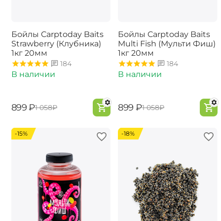
Бойлы Carptoday Baits
Бойлы Carptoday Baits
Strawberry (Клубника)
Multi Fish (Мульти Фиш)
1кг 20мм
1кг 20мм
184
184
В наличии
В наличии
‍899‍
₽
‍899‍
₽
‍1 058‍
₽
‍1 058‍
₽
-15%
-18%