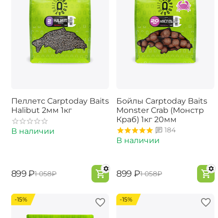
Пеллетс Carptoday Baits
Бойлы Carptoday Baits
Halibut 2мм 1кг
Monster Crab (Монстр
Краб) 1кг 20мм
184
В наличии
В наличии
‍899‍
₽
‍899‍
₽
‍1 058‍
₽
‍1 058‍
₽
-15%
-15%