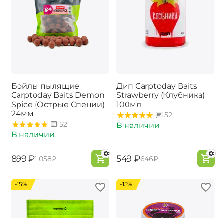
Бойлы пылящие
Дип Carptoday Baits
Carptoday Baits Demon
Strawberry (Клубника)
Spice (Острые Специи)
100мл
24мм
52
52
В наличии
В наличии
‍899‍
₽
‍549‍
₽
‍1 058‍
₽
‍646‍
₽
-15%
-15%