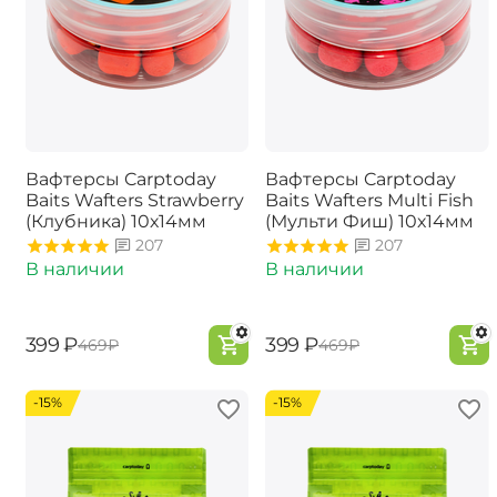
Вафтерсы Carptoday
Вафтерсы Carptoday
Baits Wafters Strawberry
Baits Wafters Multi Fish
(Клубника) 10х14мм
(Мульти Фиш) 10х14мм
207
207
В наличии
В наличии
‍399‍
₽
‍399‍
₽
‍469‍
₽
‍469‍
₽
-15%
-15%