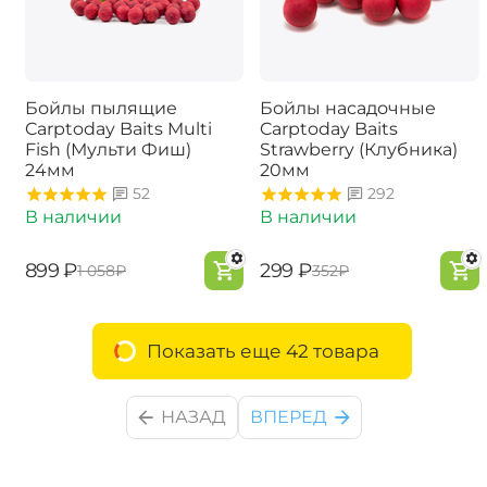
Бойлы пылящие
Бойлы насадочные
Carptoday Baits Multi
Carptoday Baits
Fish (Мульти Фиш)
Strawberry (Клубника)
24мм
20мм
52
292
В наличии
В наличии
‍899‍
₽
‍299‍
₽
‍1 058‍
₽
‍352‍
₽
Показать еще 42 товара
НАЗАД
ВПЕРЕД