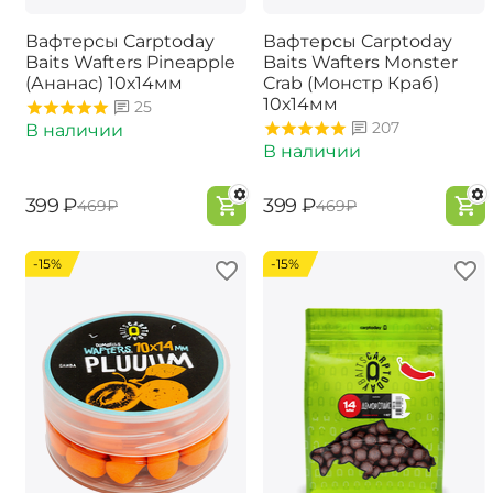
Вафтерсы Carptoday
Вафтерсы Carptoday
Baits Wafters Pineapple
Baits Wafters Monster
(Ананас) 10х14мм
Crab (Монстр Краб)
10х14мм
25
207
В наличии
В наличии
‍399‍
₽
‍399‍
₽
‍469‍
₽
‍469‍
₽
-15%
-15%