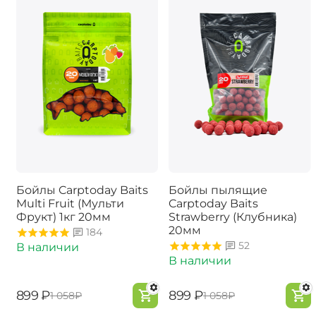
Бойлы Carptoday Baits
Бойлы пылящие
Multi Fruit (Мульти
Carptoday Baits
Фрукт) 1кг 20мм
Strawberry (Клубника)
20мм
184
52
В наличии
В наличии
‍899‍
₽
‍899‍
₽
‍1 058‍
₽
‍1 058‍
₽