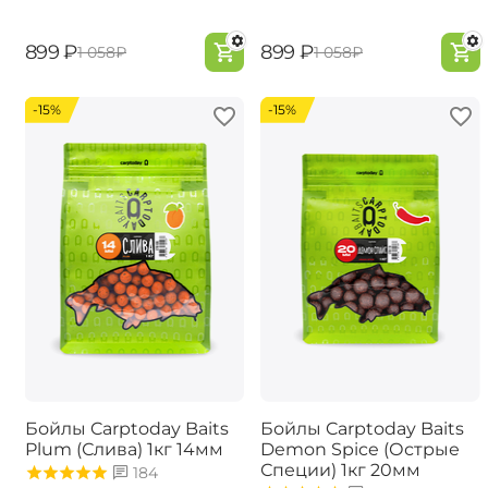
‍899‍
₽
‍899‍
₽
‍1 058‍
₽
‍1 058‍
₽
-15%
-15%
Бойлы Carptoday Baits
Бойлы Carptoday Baits
Plum (Слива) 1кг 14мм
Demon Spice (Острые
Специи) 1кг 20мм
184