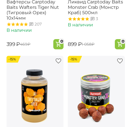
Вафтерсы Carptoday
Ликвид Carptoday Baits
Baits Wafters Tiger Nut
Monster Crab (Монстр
(Тигровый Орех)
Краб) 500мл
10х14мм
3
207
В наличии
В наличии
‍399‍
₽
‍899‍
₽
‍469‍
₽
‍1 058‍
₽
-15%
-15%