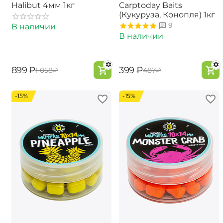
Halibut 4мм 1кг
Carptoday Baits
(Кукуруза, Конопля) 1кг
9
В наличии
В наличии
‍899‍
₽
‍399‍
₽
‍1 058‍
₽
‍487‍
₽
-15%
-15%