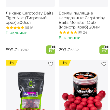
Ликвид Carptoday Baits
Бойлы пылящие
Tiger Nut (Тигровый
насадочные Carptoday
орех) 500мл
Baits Monster Crab
(Монстр Краб) 20мм
16
24
В наличии
В наличии
‍899‍
₽
‍299‍
₽
‍1 058‍
₽
‍352‍
₽
-15%
-15%