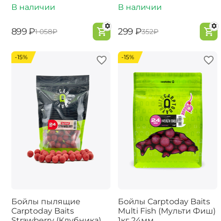
В наличии
В наличии
‍899‍
₽
‍299‍
₽
‍1 058‍
₽
‍352‍
₽
-15%
-15%
Бойлы пылящие
Бойлы Carptoday Baits
Carptoday Baits
Multi Fish (Мульти Фиш)
Strawberry (Клубника)
1кг 24мм