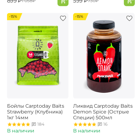
‍899‍
₽
‍599‍
₽
‍1 058‍
₽
‍730‍
₽
-15%
-15%
Бойлы Carptoday Baits
Ликвид Carptoday Baits
Strawberry (Клубника)
Demon Spice (Острые
1кг 14мм
Специи) 500мл
184
16
В наличии
В наличии