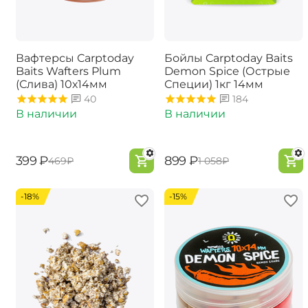
Вафтерсы Carptoday
Бойлы Carptoday Baits
Baits Wafters Plum
Demon Spice (Острые
(Слива) 10х14мм
Специи) 1кг 14мм
40
184
В наличии
В наличии
‍399‍
₽
‍899‍
₽
‍469‍
₽
‍1 058‍
₽
-18%
-15%