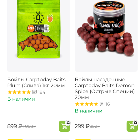
Бойлы Carptoday Baits
Бойлы насадочные
Plum (Слива) 1кг 20мм
Carptoday Baits Demon
Spice (Острые Специи)
184
20мм
В наличии
16
В наличии
‍899‍
₽
‍299‍
₽
‍1 058‍
₽
‍352‍
₽