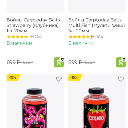
Бойлы Carptoday Baits
Бойлы Carptoday Baits
Strawberry (Клубника)
Multi Fish (Мульти Фиш)
1кг 20мм
1кг 20мм
184
184
В наличии
В наличии
‍899‍
₽
‍899‍
₽
‍1 058‍
₽
‍1 058‍
₽
-15%
-15%