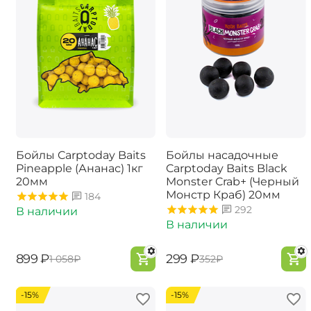
Бойлы Carptoday Baits
Бойлы насадочные
Pineapple (Ананас) 1кг
Carptoday Baits Black
20мм
Monster Crab+ (Черный
Монстр Краб) 20мм
184
292
В наличии
В наличии
‍899‍
₽
‍299‍
₽
‍1 058‍
₽
‍352‍
₽
-15%
-15%