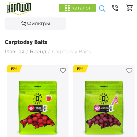
Каталог
Фильтры
Carptoday Baits
Главная
Бренд
Carptoday Baits
/
/
-15%
-15%