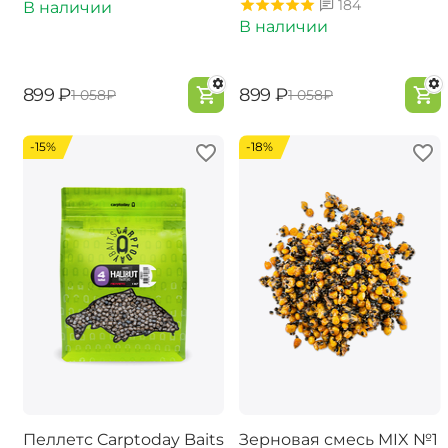
184
В наличии
В наличии
‍899‍
₽
‍899‍
₽
‍1 058‍
₽
‍1 058‍
₽
-15%
-18%
Пеллетс Carptoday Baits
Зерновая смесь MIX №1