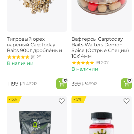
Тигровый орех
Вафтерсы Carptoday
варёный Carptoday
Baits Wafters Demon
Baits 900г дроблёный
Spice (Острые Специи)
10х14мм
29
207
В наличии
В наличии
‍1 199‍
₽
‍399‍
₽
‍1 462‍
₽
‍469‍
₽
-15%
-15%