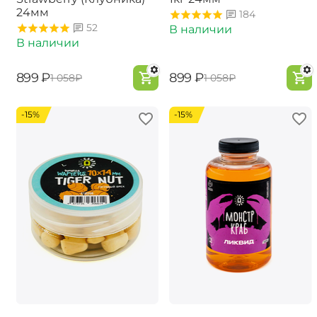
24мм
184
52
В наличии
В наличии
‍899‍
₽
‍899‍
₽
‍1 058‍
₽
‍1 058‍
₽
-15%
-15%