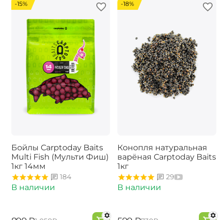
-15%
-18%
Бойлы Carptoday Baits
Конопля натуральная
Multi Fish (Мульти Фиш)
варёная Carptoday Baits
1кг 14мм
1кг
184
29
В наличии
В наличии