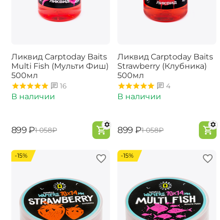
Ликвид Carptoday Baits
Ликвид Carptoday Baits
Multi Fish (Мульти Фиш)
Strawberry (Клубника)
500мл
500мл
16
4
В наличии
В наличии
‍899‍
₽
‍899‍
₽
‍1 058‍
₽
‍1 058‍
₽
-15%
-15%