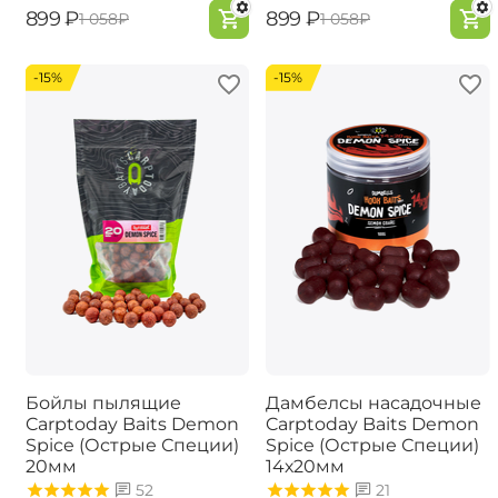
‍899‍
₽
‍899‍
₽
‍1 058‍
₽
‍1 058‍
₽
-15%
-15%
Бойлы пылящие
Дамбелсы насадочные
Carptoday Baits Demon
Carptoday Baits Demon
Spice (Острые Специи)
Spice (Острые Специи)
20мм
14х20мм
52
21