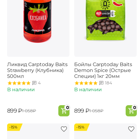
Ликвид Carptoday Baits
Бойлы Carptoday Baits
Strawberry (Клубника)
Demon Spice (Острые
500мл
Специи) 1кг 20мм
4
184
В наличии
В наличии
‍899‍
₽
‍899‍
₽
‍1 058‍
₽
‍1 058‍
₽
-15%
-15%