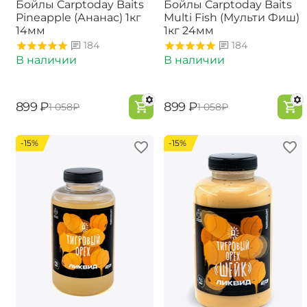
Бойлы Carptoday Baits
Бойлы Carptoday Baits
Pineapple (Ананас) 1кг
Multi Fish (Мульти Фиш)
14мм
1кг 24мм
184
184
В наличии
В наличии
‍899‍
₽
‍899‍
₽
‍1 058‍
₽
‍1 058‍
₽
-15%
-15%