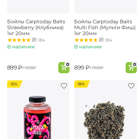
Бойлы Carptoday Baits
Бойлы Carptoday Baits
Strawberry (Клубника)
Multi Fish (Мульти Фиш)
1кг 20мм
1кг 20мм
184
184
В наличии
В наличии
‍899‍
₽
‍899‍
₽
‍1 058‍
₽
‍1 058‍
₽
-15%
-18%