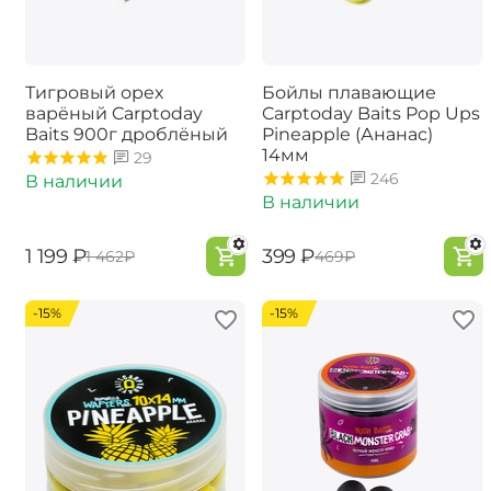
Тигровый орех
Бойлы плавающие
варёный Carptoday
Carptoday Baits Pop Ups
Baits 900г дроблёный
Pineapple (Ананас)
14мм
29
246
В наличии
В наличии
‍1 199‍
₽
‍399‍
₽
‍1 462‍
₽
‍469‍
₽
-15%
-15%