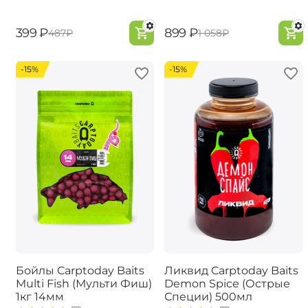
‍399‍
₽
‍899‍
₽
‍487‍
₽
‍1 058‍
₽
-15%
-15%
Бойлы Carptoday Baits
Ликвид Carptoday Baits
Multi Fish (Мульти Фиш)
Demon Spice (Острые
1кг 14мм
Специи) 500мл