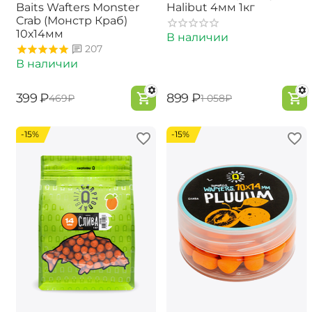
Baits Wafters Monster
Halibut 4мм 1кг
Crab (Монстр Краб)
10х14мм
В наличии
207
В наличии
‍399‍
₽
‍899‍
₽
‍469‍
₽
‍1 058‍
₽
-15%
-15%