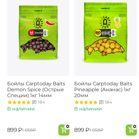
Бойлы Carptoday Baits
Бойлы Carptoday Baits
Demon Spice (Острые
Pineapple (Ананас) 1кг
Специи) 1кг 14мм
20мм
184
184
В наличии
В наличии
‍899‍
₽
‍899‍
₽
‍1 058‍
₽
‍1 058‍
₽