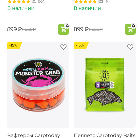
184
16
В наличии
В наличии
‍899‍
₽
‍899‍
₽
‍1 058‍
₽
‍1 058‍
₽
-15%
-15%
Вафтерсы Carptoday
Пеллетс Carptoday Baits