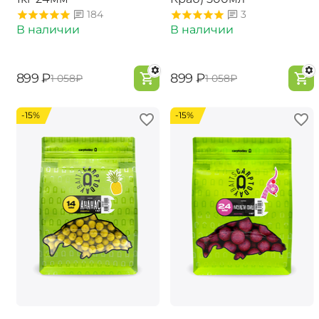
184
3
В наличии
В наличии
‍899‍
₽
‍899‍
₽
‍1 058‍
₽
‍1 058‍
₽
-15%
-15%