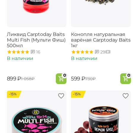
Ликвид Carptoday Baits
Конопля натуральная
Multi Fish (Мульти Фиш)
варёная Carptoday Baits
500мл
1кг
16
29
В наличии
В наличии
‍899‍
₽
‍599‍
₽
‍1 058‍
₽
‍730‍
₽
-15%
-15%