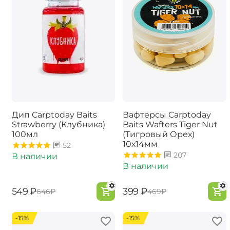
Дип Carptoday Baits
Вафтерсы Carptoday
Strawberry (Клубника)
Baits Wafters Tiger Nut
100мл
(Тигровый Орех)
10х14мм
52
207
В наличии
В наличии
‍549‍
₽
‍399‍
₽
‍646‍
₽
‍469‍
₽
-15%
-15%