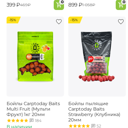
‍399‍
₽
‍899‍
₽
‍469‍
₽
‍1 058‍
₽
-15%
-15%
Бойлы Carptoday Baits
Бойлы пылящие
Multi Fruit (Мульти
Carptoday Baits
Фрукт) 1кг 20мм
Strawberry (Клубника)
20мм
184
52
В наличии