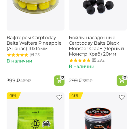
Вафтерсы Carptoday
Бойлы насадочные
Baits Wafters Pineapple
Carptoday Baits Black
(Ананас) 10х14мм
Monster Crab+ (Черный
Монстр Краб) 20мм
25
292
В наличии
В наличии
‍399‍
₽
‍299‍
₽
‍469‍
₽
‍352‍
₽
-15%
-15%