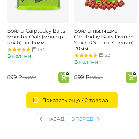
Бойлы Carptoday Baits
Бойлы пылящие
Monster Crab (Монстр
Carptoday Baits Demon
Краб) 1кг 14мм
Spice (Острые Специи)
20мм
184
52
В наличии
В наличии
‍899‍
₽
‍899‍
₽
‍1 058‍
₽
‍1 058‍
₽
Показать еще 42 товара
НАЗАД
ВПЕРЕД