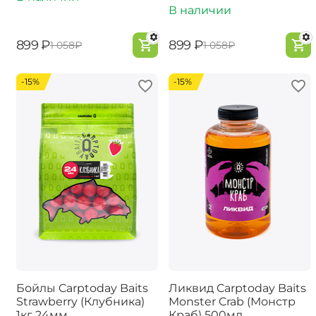
В наличии
‍899‍
₽
‍899‍
₽
‍1 058‍
₽
‍1 058‍
₽
-15%
-15%
Бойлы Carptoday Baits
Ликвид Carptoday Baits
Strawberry (Клубника)
Monster Crab (Монстр
1кг 24мм
Краб) 500мл