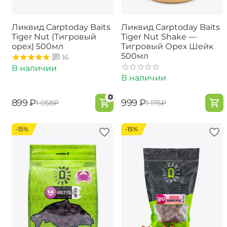
Ликвид Carptoday Baits
Ликвид Carptoday Baits
Tiger Nut (Тигровый
Tiger Nut Shake —
орех) 500мл
Тигровый Орех Шейк
500мл
16
В наличии
В наличии
‍899‍
₽
‍999‍
₽
‍1 058‍
₽
‍1 175‍
₽
-15%
-15%