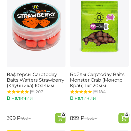
Вафтерсы Carptoday
Бойлы Carptoday Baits
Baits Wafters Strawberry
Monster Crab (Монстр
(Клубника) 10х14мм
Краб) 1кг 20мм
207
184
В наличии
В наличии
‍399‍
₽
‍899‍
₽
‍469‍
₽
‍1 058‍
₽