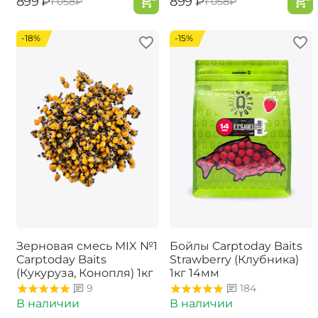
‍899‍
₽
‍899‍
₽
‍1 058‍
₽
‍1 058‍
₽
-18%
-15%
Зерновая смесь MIX №1
Бойлы Carptoday Baits
Carptoday Baits
Strawberry (Клубника)
(Кукуруза, Конопля) 1кг
1кг 14мм
9
184
В наличии
В наличии