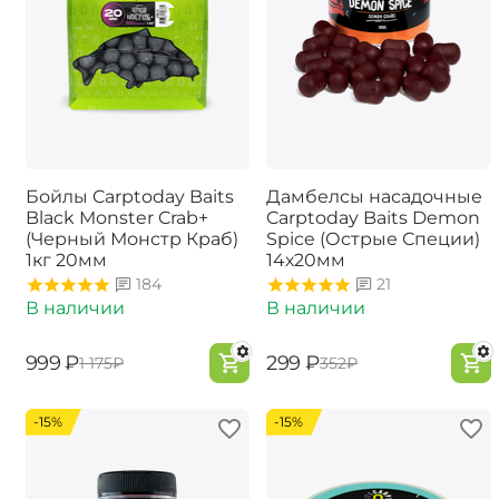
Бойлы Carptoday Baits
Дамбелсы насадочные
Black Monster Crab+
Carptoday Baits Demon
(Черный Монстр Краб)
Spice (Острые Специи)
1кг 20мм
14х20мм
184
21
В наличии
В наличии
‍999‍
₽
‍299‍
₽
‍1 175‍
₽
‍352‍
₽
-15%
-15%