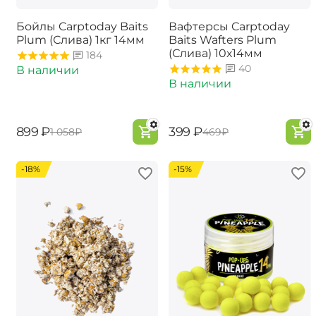
Бойлы Carptoday Baits
Вафтерсы Carptoday
Plum (Слива) 1кг 14мм
Baits Wafters Plum
(Слива) 10х14мм
184
40
В наличии
В наличии
‍899‍
₽
‍399‍
₽
‍1 058‍
₽
‍469‍
₽
-18%
-15%