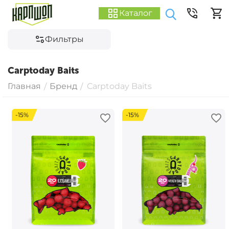
Каталог
Фильтры
Carptoday Baits
Главная
Бренд
Carptoday Baits
/
/
-15%
-15%