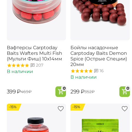
Вафтерсы Carptoday
Бойлы насадочные
Baits Wafters Multi Fish
Carptoday Baits Demon
(Мульти Фиш) 10х14мм
Spice (Острые Специи)
20мм
207
16
В наличии
В наличии
‍399‍
₽
‍299‍
₽
‍469‍
₽
‍352‍
₽
-15%
-15%