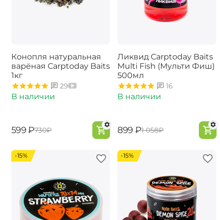
Конопля натуральная
Ликвид Carptoday Baits
варёная Carptoday Baits
Multi Fish (Мульти Фиш)
1кг
500мл
29
16
В наличии
В наличии
‍599‍
₽
‍899‍
₽
‍730‍
₽
‍1 058‍
₽
-15%
-15%