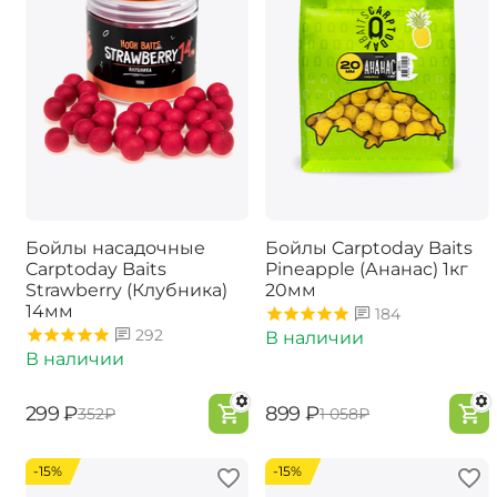
Бойлы насадочные
Бойлы Carptoday Baits
Carptoday Baits
Pineapple (Ананас) 1кг
Strawberry (Клубника)
20мм
14мм
184
292
В наличии
В наличии
‍299‍
₽
‍899‍
₽
‍352‍
₽
‍1 058‍
₽
-15%
-15%