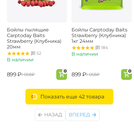
Бойлы пылящие
Бойлы Carptoday Baits
Carptoday Baits
Strawberry (Клубника)
Strawberry (Клубника)
1кг 24мм
20мм
184
52
В наличии
В наличии
‍899‍
₽
‍899‍
₽
‍1 058‍
₽
‍1 058‍
₽
Показать еще 42 товара
НАЗАД
ВПЕРЕД