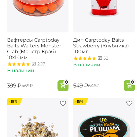
Вафтерсы Carptoday
Дип Carptoday Baits
Baits Wafters Monster
Strawberry (Клубника)
Crab (Монстр Краб)
100мл
10х14мм
52
207
В наличии
В наличии
‍399‍
₽
‍549‍
₽
‍469‍
₽
‍646‍
₽
-18%
-15%