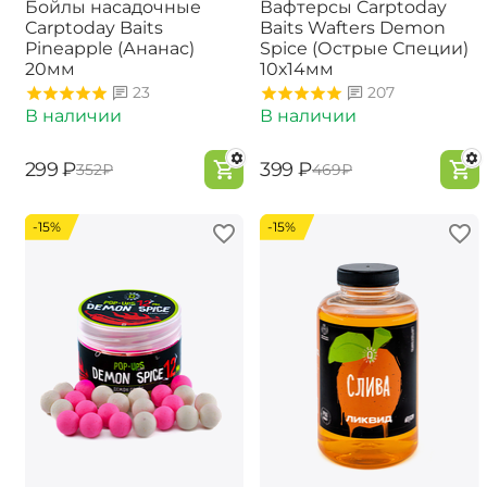
Бойлы насадочные
Вафтерсы Carptoday
Carptoday Baits
Baits Wafters Demon
Pineapple (Ананас)
Spice (Острые Специи)
20мм
10х14мм
23
207
В наличии
В наличии
‍299‍
₽
‍399‍
₽
‍352‍
₽
‍469‍
₽
-15%
-15%