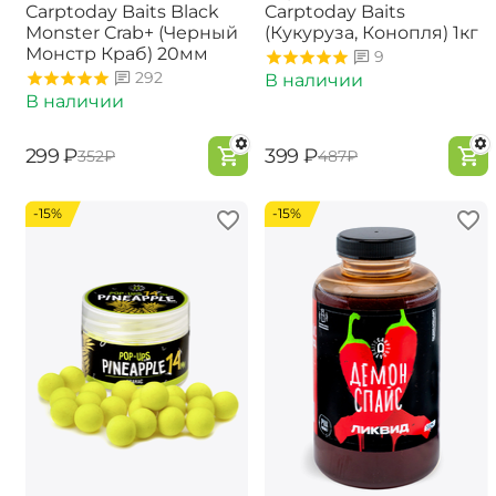
Carptoday Baits Black
Carptoday Baits
Monster Crab+ (Черный
(Кукуруза, Конопля) 1кг
Монстр Краб) 20мм
9
292
В наличии
В наличии
‍299‍
₽
‍399‍
₽
‍352‍
₽
‍487‍
₽
-15%
-15%