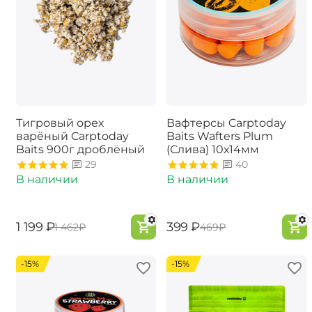
Тигровый орех
Вафтерсы Carptoday
варёный Carptoday
Baits Wafters Plum
Baits 900г дроблёный
(Слива) 10х14мм
29
40
В наличии
В наличии
‍1 199‍
₽
‍399‍
₽
‍1 462‍
₽
‍469‍
₽
-15%
-15%