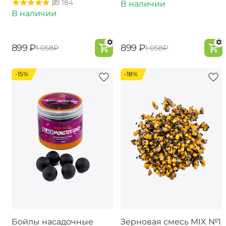
184
В наличии
В наличии
‍899‍
₽
‍899‍
₽
‍1 058‍
₽
‍1 058‍
₽
-15%
-18%
Бойлы насадочные
Зерновая смесь MIX №1