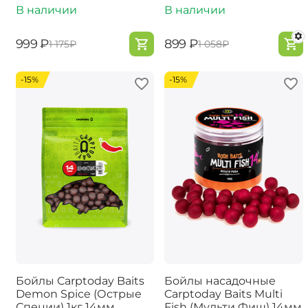
В наличии
В наличии
‍999‍
₽
‍899‍
₽
‍1 175‍
₽
‍1 058‍
₽
-15%
-15%
Бойлы Carptoday Baits
Бойлы насадочные
Demon Spice (Острые
Carptoday Baits Multi
Специи) 1кг 14мм
Fish (Мульти Фиш) 14мм