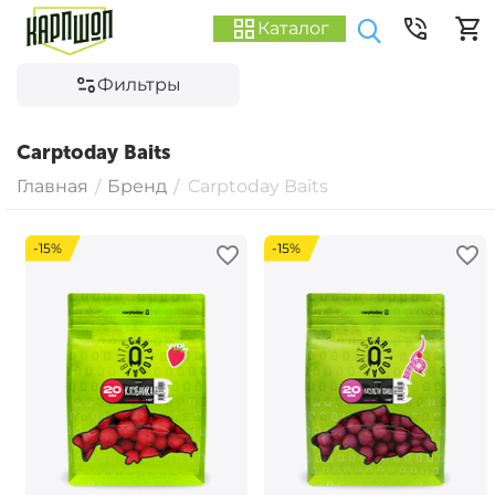
Каталог
Фильтры
Carptoday Baits
Главная
Бренд
Carptoday Baits
/
/
-15%
-15%