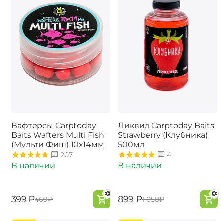
Вафтерсы Carptoday
Ликвид Carptoday Baits
Baits Wafters Multi Fish
Strawberry (Клубника)
(Мульти Фиш) 10х14мм
500мл
207
4
В наличии
В наличии
‍399‍
₽
‍899‍
₽
‍469‍
₽
‍1 058‍
₽