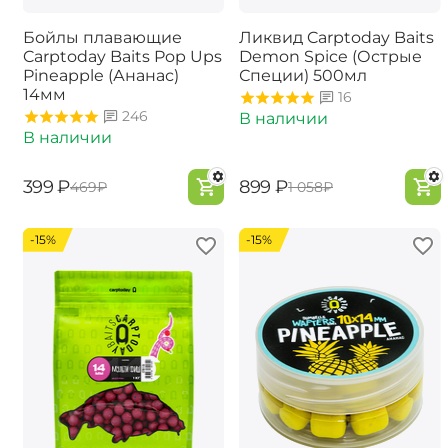
Бойлы плавающие
Ликвид Carptoday Baits
Carptoday Baits Pop Ups
Demon Spice (Острые
Pineapple (Ананас)
Специи) 500мл
14мм
16
246
В наличии
В наличии
‍399‍
₽
‍899‍
₽
‍469‍
₽
‍1 058‍
₽
-15%
-15%