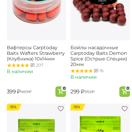
Вафтерсы Carptoday
Бойлы насадочные
Baits Wafters Strawberry
Carptoday Baits Demon
(Клубника) 10х14мм
Spice (Острые Специи)
20мм
207
16
В наличии
В наличии
‍399‍
₽
‍299‍
₽
‍469‍
₽
‍352‍
₽
-15%
-15%