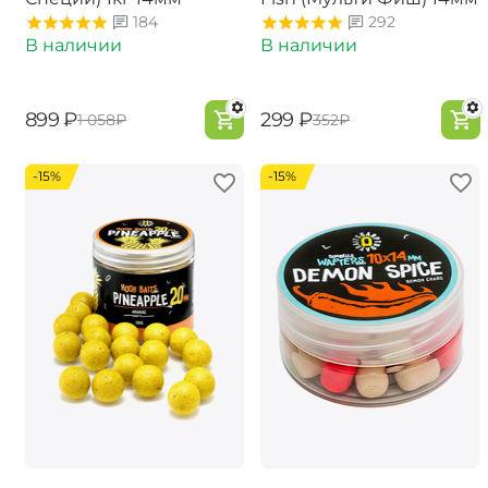
184
292
В наличии
В наличии
‍899‍
₽
‍299‍
₽
‍1 058‍
₽
‍352‍
₽
-15%
-15%