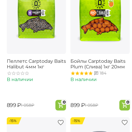
Пеллетс Carptoday Baits
Бойлы Carptoday Baits
Halibut 4мм 1кг
Plum (Слива) 1кг 20мм
184
В наличии
В наличии
‍899‍
₽
‍899‍
₽
‍1 058‍
₽
‍1 058‍
₽
-15%
-15%