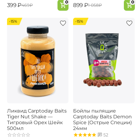
‍399‍
₽
‍899‍
₽
‍469‍
₽
‍1 058‍
₽
-15%
-15%
Ликвид Carptoday Baits
Бойлы пылящие
Tiger Nut Shake —
Carptoday Baits Demon
Тигровый Орех Шейк
Spice (Острые Специи)
500мл
24мм
52