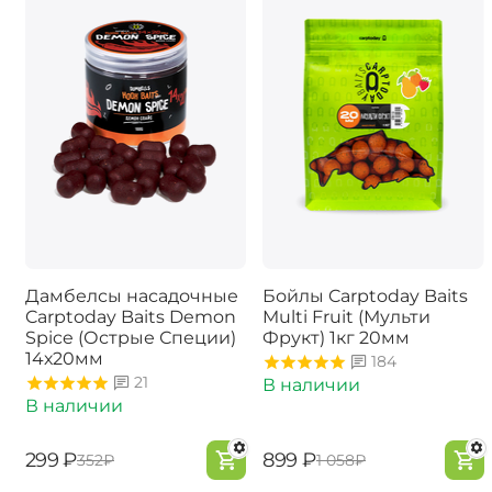
Дамбелсы насадочные
Бойлы Carptoday Baits
Carptoday Baits Demon
Multi Fruit (Мульти
Spice (Острые Специи)
Фрукт) 1кг 20мм
14х20мм
184
21
В наличии
В наличии
‍299‍
₽
‍899‍
₽
‍352‍
₽
‍1 058‍
₽