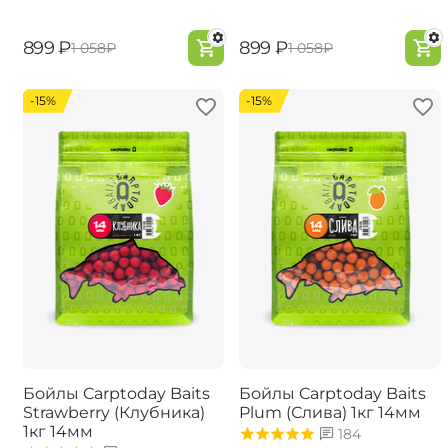
‍899‍
₽
‍899‍
₽
‍1 058‍
₽
‍1 058‍
₽
-15%
-15%
Бойлы Carptoday Baits
Бойлы Carptoday Baits
Strawberry (Клубника)
Plum (Слива) 1кг 14мм
1кг 14мм
184