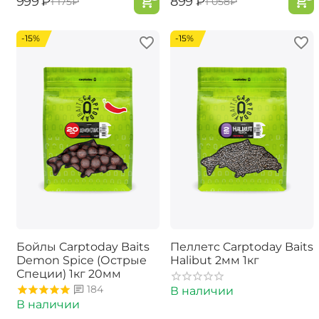
‍999‍
₽
‍899‍
₽
‍1 175‍
₽
‍1 058‍
₽
-15%
-15%
Бойлы Carptoday Baits
Пеллетс Carptoday Baits
Demon Spice (Острые
Halibut 2мм 1кг
Специи) 1кг 20мм
184
В наличии
В наличии