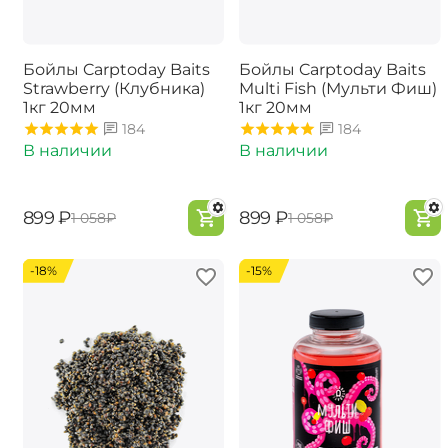
Бойлы Carptoday Baits
Бойлы Carptoday Baits
Strawberry (Клубника)
Multi Fish (Мульти Фиш)
1кг 20мм
1кг 20мм
184
184
В наличии
В наличии
‍899‍
₽
‍899‍
₽
‍1 058‍
₽
‍1 058‍
₽
-18%
-15%