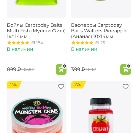
Бойлы Carptoday Baits
Вафтерсы Carptoday
Multi Fish (Мульти Фиш)
Baits Wafters Pineapple
1кг 14мм
(Ананас) 10х14мм
184
25
В наличии
В наличии
‍899‍
₽
‍399‍
₽
‍1 058‍
₽
‍469‍
₽
-15%
-15%