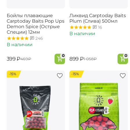
Бойлы плавающие
Ликвид Carptoday Baits
Carptoday Baits Pop Ups
Plum (Слива) 500мл
Demon Spice (Острые
16
Специи) 12мм
В наличии
246
В наличии
‍399‍
₽
‍899‍
₽
‍469‍
₽
‍1 058‍
₽
-15%
-15%