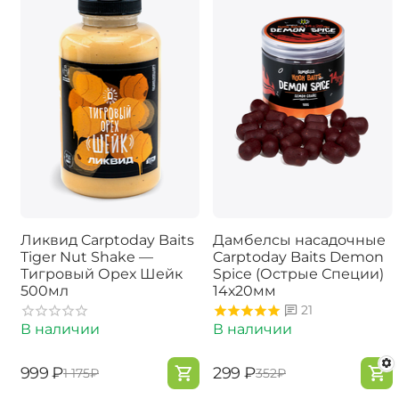
Ликвид Carptoday Baits
Дамбелсы насадочные
Tiger Nut Shake —
Carptoday Baits Demon
Тигровый Орех Шейк
Spice (Острые Специи)
500мл
14х20мм
21
В наличии
В наличии
‍999‍
₽
‍299‍
₽
‍1 175‍
₽
‍352‍
₽