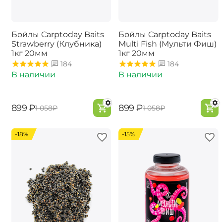
Бойлы Carptoday Baits
Бойлы Carptoday Baits
Strawberry (Клубника)
Multi Fish (Мульти Фиш)
1кг 20мм
1кг 20мм
184
184
В наличии
В наличии
‍899‍
₽
‍899‍
₽
‍1 058‍
₽
‍1 058‍
₽
-18%
-15%