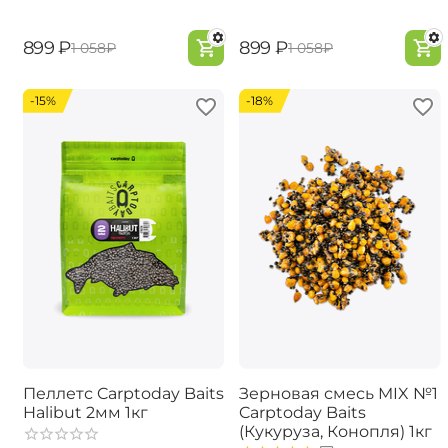
‍899‍
₽
‍899‍
₽
‍1 058‍
₽
‍1 058‍
₽
-15%
-18%
Пеллетс Carptoday Baits
Зерновая смесь MIX №1
Halibut 2мм 1кг
Carptoday Baits
(Кукуруза, Конопля) 1кг