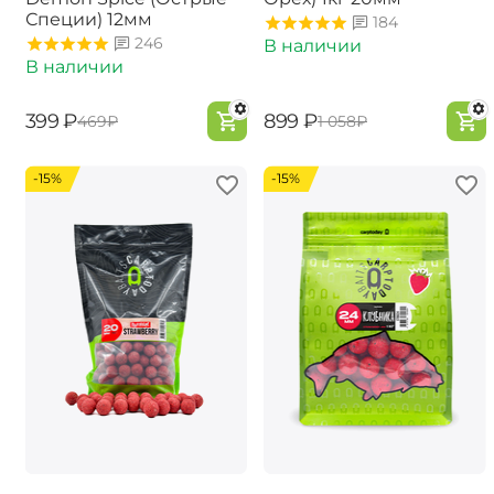
Специи) 12мм
184
246
В наличии
В наличии
‍399‍
₽
‍899‍
₽
‍469‍
₽
‍1 058‍
₽
-15%
-15%