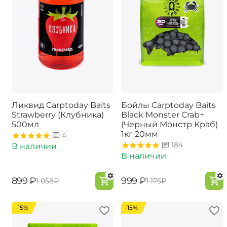
Ликвид Carptoday Baits
Бойлы Carptoday Baits
Strawberry (Клубника)
Black Monster Crab+
500мл
(Черный Монстр Краб)
1кг 20мм
4
184
В наличии
В наличии
‍899‍
₽
‍999‍
₽
‍1 058‍
₽
‍1 175‍
₽
-15%
-15%