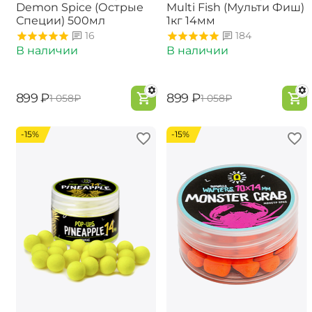
Demon Spice (Острые
Multi Fish (Мульти Фиш)
Специи) 500мл
1кг 14мм
16
184
В наличии
В наличии
‍899‍
₽
‍899‍
₽
‍1 058‍
₽
‍1 058‍
₽
-15%
-15%