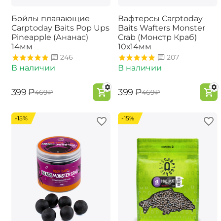
Бойлы плавающие
Вафтерсы Carptoday
Carptoday Baits Pop Ups
Baits Wafters Monster
Pineapple (Ананас)
Crab (Монстр Краб)
14мм
10х14мм
246
207
В наличии
В наличии
‍399‍
₽
‍399‍
₽
‍469‍
₽
‍469‍
₽
-15%
-15%