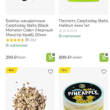
Бойлы насадочные
Пеллетс Carptoday Baits
Carptoday Baits Black
Halibut 4мм 1кг
Monster Crab+ (Черный
Монстр Краб) 20мм
В наличии
292
В наличии
‍299‍
₽
‍899‍
₽
‍352‍
₽
‍1 058‍
₽
-18%
-15%