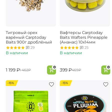
Тигровый орех
Вафтерсы Carptoday
варёный Carptoday
Baits Wafters Pineapple
Baits 900г дроблёный
(Ананас) 10х14мм
29
25
В наличии
В наличии
‍1 199‍
₽
‍399‍
₽
‍1 462‍
₽
‍469‍
₽
-15%
-15%