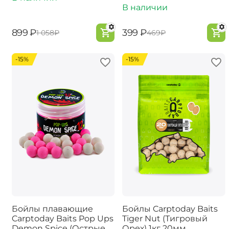
В наличии
‍899‍
₽
‍399‍
₽
‍1 058‍
₽
‍469‍
₽
-15%
-15%
Бойлы плавающие
Бойлы Carptoday Baits
Carptoday Baits Pop Ups
Tiger Nut (Тигровый
Demon Spice (Острые
Орех) 1кг 20мм