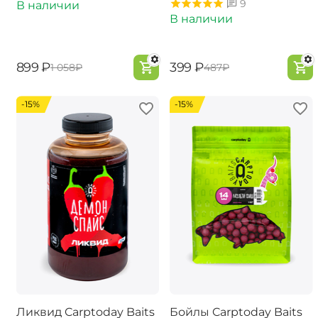
9
В наличии
В наличии
‍899‍
₽
‍399‍
₽
‍1 058‍
₽
‍487‍
₽
-15%
-15%
Ликвид Carptoday Baits
Бойлы Carptoday Baits