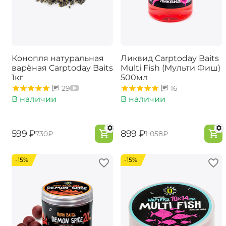
Конопля натуральная
Ликвид Carptoday Baits
варёная Carptoday Baits
Multi Fish (Мульти Фиш)
1кг
500мл
29
16
В наличии
В наличии
‍599‍
₽
‍899‍
₽
‍730‍
₽
‍1 058‍
₽
-15%
-15%