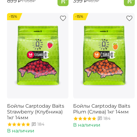
‍899‍
₽
‍399‍
₽
‍1 058‍
₽
‍469‍
₽
-15%
-15%
Бойлы Carptoday Baits
Бойлы Carptoday Baits
Strawberry (Клубника)
Plum (Слива) 1кг 14мм
1кг 14мм
184
184
В наличии
В наличии