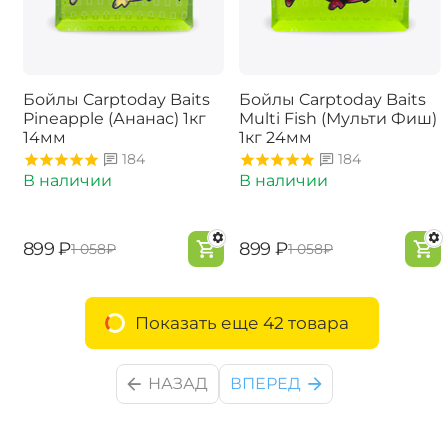
Бойлы Carptoday Baits
Бойлы Carptoday Baits
Pineapple (Ананас) 1кг
Multi Fish (Мульти Фиш)
14мм
1кг 24мм
184
184
В наличии
В наличии
‍899‍
₽
‍899‍
₽
‍1 058‍
₽
‍1 058‍
₽
Показать еще 42 товара
НАЗАД
ВПЕРЕД