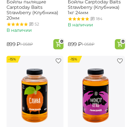
Бойлы пылящие
Бойлы Carptoday Baits
Carptoday Baits
Strawberry (Клубника)
Strawberry (Клубника)
1кг 24мм
20мм
184
52
В наличии
В наличии
‍899‍
₽
‍899‍
₽
‍1 058‍
₽
‍1 058‍
₽
-15%
-15%