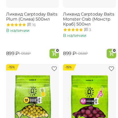
Ликвид Carptoday Baits
Ликвид Carptoday Baits
Plum (Слива) 500мл
Monster Crab (Монстр
Краб) 500мл
16
3
В наличии
В наличии
‍899‍
₽
‍899‍
₽
‍1 058‍
₽
‍1 058‍
₽
-15%
-15%