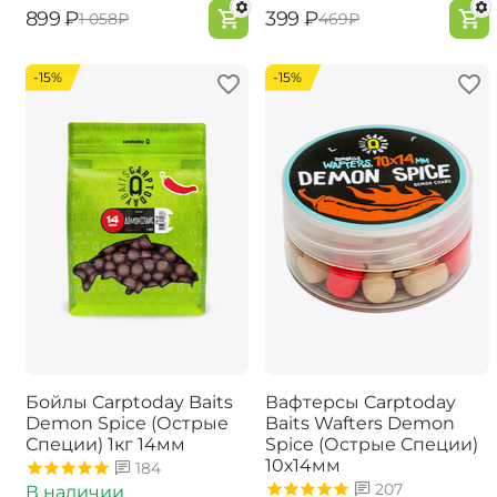
‍899‍
₽
‍399‍
₽
‍1 058‍
₽
‍469‍
₽
-15%
-15%
Бойлы Carptoday Baits
Вафтерсы Carptoday
Demon Spice (Острые
Baits Wafters Demon
Специи) 1кг 14мм
Spice (Острые Специи)
10х14мм
184
207
В наличии