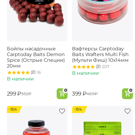
Бойлы насадочные
Вафтерсы Carptoday
Carptoday Baits Demon
Baits Wafters Multi Fish
Spice (Острые Специи)
(Мульти Фиш) 10х14мм
20мм
207
16
В наличии
В наличии
‍299‍
₽
‍399‍
₽
‍352‍
₽
‍469‍
₽
-15%
-15%