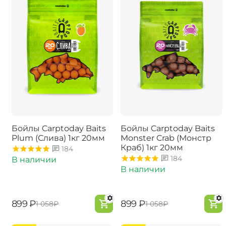
Бойлы Carptoday Baits
Бойлы Carptoday Baits
Plum (Слива) 1кг 20мм
Monster Crab (Монстр
Краб) 1кг 20мм
184
184
В наличии
В наличии
‍899‍
₽
‍899‍
₽
‍1 058‍
₽
‍1 058‍
₽