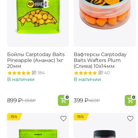
Бойлы Carptoday Baits
Вафтерсы Carptoday
Pineapple (Ананас) 1кг
Baits Wafters Plum
20мм
(Слива) 10х14мм
184
40
В наличии
В наличии
‍899‍
₽
‍399‍
₽
‍1 058‍
₽
‍469‍
₽
-15%
-15%