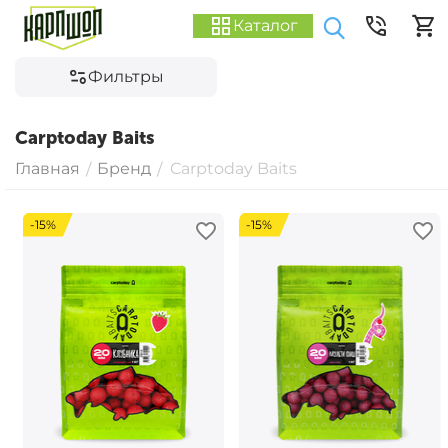
Каталог
Фильтры
Carptoday Baits
Главная
Бренд
Carptoday Baits
/
/
-15%
-15%