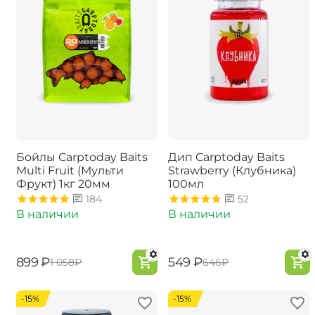
Бойлы Carptoday Baits
Дип Carptoday Baits
Multi Fruit (Мульти
Strawberry (Клубника)
Фрукт) 1кг 20мм
100мл
184
52
В наличии
В наличии
‍899‍
₽
‍549‍
₽
‍1 058‍
₽
‍646‍
₽
-15%
-15%