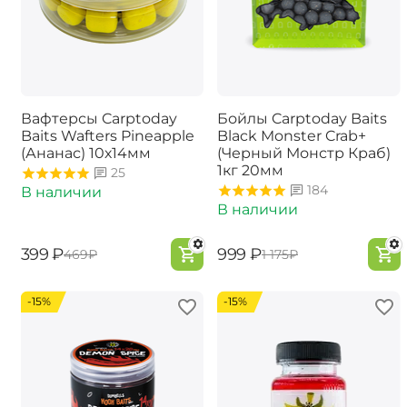
Вафтерсы Carptoday
Бойлы Carptoday Baits
Baits Wafters Pineapple
Black Monster Crab+
(Ананас) 10х14мм
(Черный Монстр Краб)
1кг 20мм
25
184
В наличии
В наличии
‍399‍
₽
‍999‍
₽
‍469‍
₽
‍1 175‍
₽
-15%
-15%