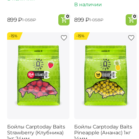
В наличии
‍899‍
₽
‍899‍
₽
‍1 058‍
₽
‍1 058‍
₽
-15%
-15%
Бойлы Carptoday Baits
Бойлы Carptoday Baits
Strawberry (Клубника)
Pineapple (Ананас) 1кг
1кг 24мм
14мм