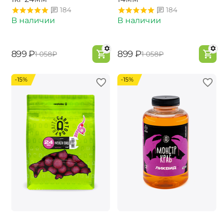
184
184
В наличии
В наличии
‍899‍
₽
‍899‍
₽
‍1 058‍
₽
‍1 058‍
₽
-15%
-15%