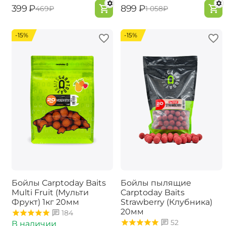
‍399‍
₽
‍899‍
₽
‍469‍
₽
‍1 058‍
₽
-15%
-15%
Бойлы Carptoday Baits
Бойлы пылящие
Multi Fruit (Мульти
Carptoday Baits
Фрукт) 1кг 20мм
Strawberry (Клубника)
20мм
184
52
В наличии