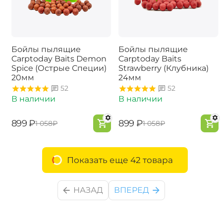
Бойлы пылящие
Бойлы пылящие
Carptoday Baits Demon
Carptoday Baits
Spice (Острые Специи)
Strawberry (Клубника)
20мм
24мм
52
52
В наличии
В наличии
‍899‍
₽
‍899‍
₽
‍1 058‍
₽
‍1 058‍
₽
Показать еще 42 товара
НАЗАД
ВПЕРЕД