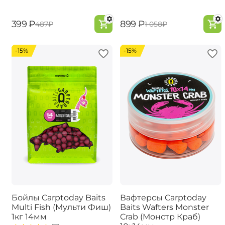
‍399‍
₽
‍899‍
₽
‍487‍
₽
‍1 058‍
₽
-15%
-15%
Бойлы Carptoday Baits
Вафтерсы Carptoday
Multi Fish (Мульти Фиш)
Baits Wafters Monster
1кг 14мм
Crab (Монстр Краб)