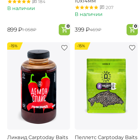
10х14мм
184
207
В наличии
В наличии
‍899‍
₽
‍399‍
₽
‍1 058‍
₽
‍469‍
₽
-15%
-15%
Ликвид Carptoday Baits
Пеллетс Carptoday Baits