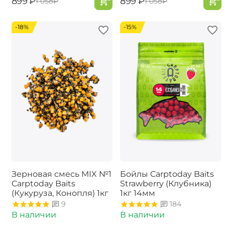
‍899‍
₽
‍899‍
₽
‍1 058‍
₽
‍1 058‍
₽
-18%
-15%
Зерновая смесь MIX №1
Бойлы Carptoday Baits
Carptoday Baits
Strawberry (Клубника)
(Кукуруза, Конопля) 1кг
1кг 14мм
9
184
В наличии
В наличии