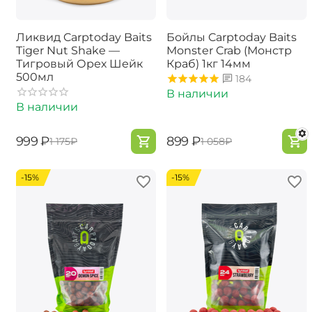
Ликвид Carptoday Baits
Бойлы Carptoday Baits
Tiger Nut Shake —
Monster Crab (Монстр
Тигровый Орех Шейк
Краб) 1кг 14мм
500мл
184
В наличии
В наличии
‍999‍
₽
‍899‍
₽
‍1 175‍
₽
‍1 058‍
₽
-15%
-15%