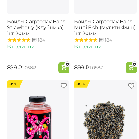
Бойлы Carptoday Baits
Бойлы Carptoday Baits
Strawberry (Клубника)
Multi Fish (Мульти Фиш)
1кг 20мм
1кг 20мм
184
184
В наличии
В наличии
‍899‍
₽
‍899‍
₽
‍1 058‍
₽
‍1 058‍
₽
-15%
-18%