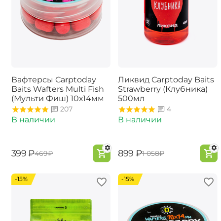
Вафтерсы Carptoday
Ликвид Carptoday Baits
Baits Wafters Multi Fish
Strawberry (Клубника)
(Мульти Фиш) 10х14мм
500мл
207
4
В наличии
В наличии
‍399‍
₽
‍899‍
₽
‍469‍
₽
‍1 058‍
₽
-15%
-15%