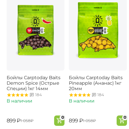
Бойлы Carptoday Baits
Бойлы Carptoday Baits
Demon Spice (Острые
Pineapple (Ананас) 1кг
Специи) 1кг 14мм
20мм
184
184
В наличии
В наличии
‍899‍
₽
‍899‍
₽
‍1 058‍
₽
‍1 058‍
₽