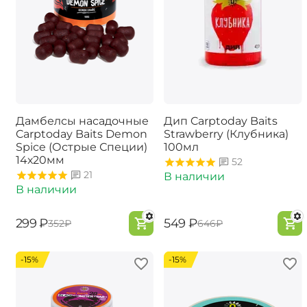
Дамбелсы насадочные
Дип Carptoday Baits
Carptoday Baits Demon
Strawberry (Клубника)
Spice (Острые Специи)
100мл
14х20мм
52
21
В наличии
В наличии
‍299‍
₽
‍549‍
₽
‍352‍
₽
‍646‍
₽
-15%
-15%