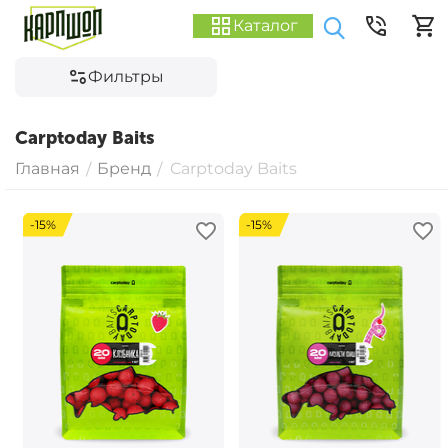
Каталог
Фильтры
Carptoday Baits
Главная
Бренд
Carptoday Baits
/
/
-15%
-15%