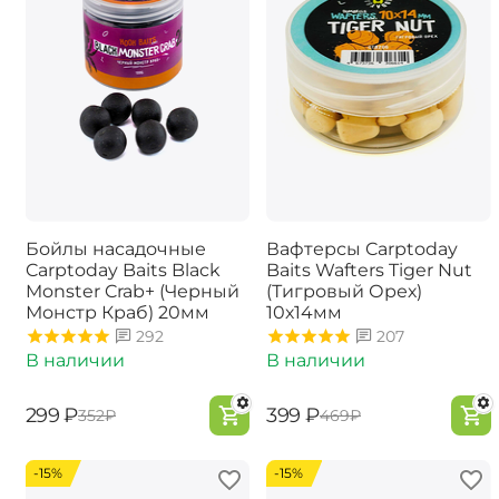
Бойлы насадочные
Вафтерсы Carptoday
Carptoday Baits Black
Baits Wafters Tiger Nut
Monster Crab+ (Черный
(Тигровый Орех)
Монстр Краб) 20мм
10х14мм
292
207
В наличии
В наличии
‍299‍
₽
‍399‍
₽
‍352‍
₽
‍469‍
₽
-15%
-15%