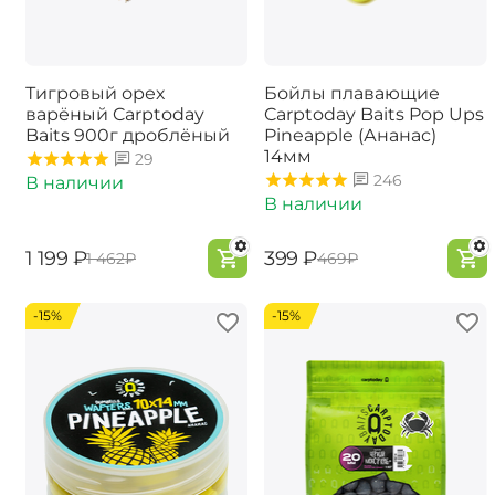
Тигровый орех
Бойлы плавающие
варёный Carptoday
Carptoday Baits Pop Ups
Baits 900г дроблёный
Pineapple (Ананас)
14мм
29
246
В наличии
В наличии
‍1 199‍
₽
‍399‍
₽
‍1 462‍
₽
‍469‍
₽
-15%
-15%