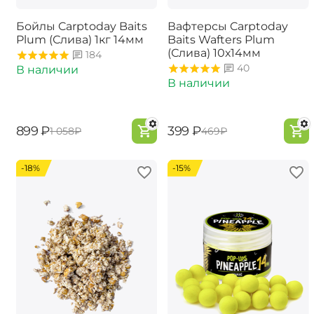
Бойлы Carptoday Baits
Вафтерсы Carptoday
Plum (Слива) 1кг 14мм
Baits Wafters Plum
(Слива) 10х14мм
184
40
В наличии
В наличии
‍899‍
₽
‍399‍
₽
‍1 058‍
₽
‍469‍
₽
-18%
-15%