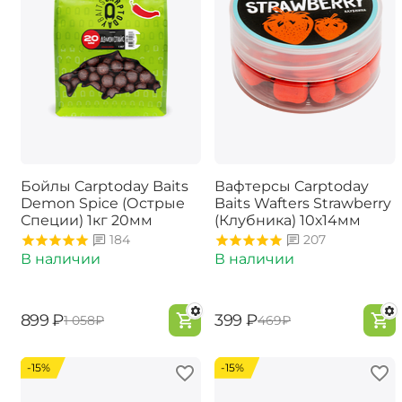
Бойлы Carptoday Baits
Вафтерсы Carptoday
Demon Spice (Острые
Baits Wafters Strawberry
Специи) 1кг 20мм
(Клубника) 10х14мм
184
207
В наличии
В наличии
‍899‍
₽
‍399‍
₽
‍1 058‍
₽
‍469‍
₽
-15%
-15%