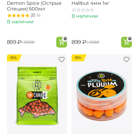
Demon Spice (Острые
Halibut 4мм 1кг
Специи) 500мл
16
В наличии
В наличии
‍899‍
₽
‍899‍
₽
‍1 058‍
₽
‍1 058‍
₽
-15%
-15%