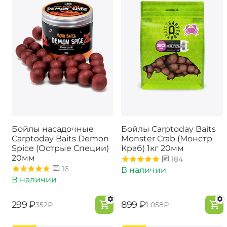
Бойлы насадочные
Бойлы Carptoday Baits
Carptoday Baits Demon
Monster Crab (Монстр
Spice (Острые Специи)
Краб) 1кг 20мм
20мм
184
16
В наличии
В наличии
‍299‍
₽
‍899‍
₽
‍352‍
₽
‍1 058‍
₽