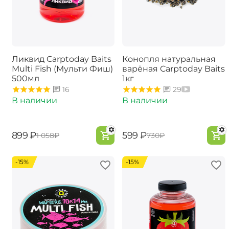
Ликвид Carptoday Baits
Конопля натуральная
Multi Fish (Мульти Фиш)
варёная Carptoday Baits
500мл
1кг
16
29
В наличии
В наличии
‍899‍
₽
‍599‍
₽
‍1 058‍
₽
‍730‍
₽
-15%
-15%