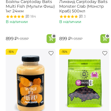
Бойлы Carptoday Baits
Ликвид Carptoday Baits
Multi Fish (Мульти Фиш)
Monster Crab (Монстр
1кг 24мм
Краб) 500мл
184
3
В наличии
В наличии
‍899‍
₽
‍899‍
₽
‍1 058‍
₽
‍1 058‍
₽
-15%
-15%