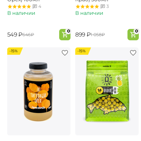
4
3
В наличии
В наличии
‍549‍
₽
‍899‍
₽
‍646‍
₽
‍1 058‍
₽
-15%
-15%