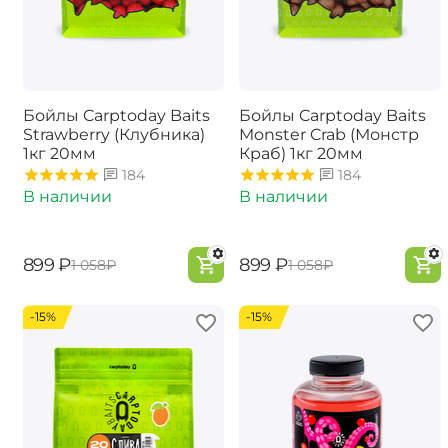
Бойлы Carptoday Baits
Бойлы Carptoday Baits
Strawberry (Клубника)
Monster Crab (Монстр
1кг 20мм
Краб) 1кг 20мм
184
184
В наличии
В наличии
‍899‍
₽
‍899‍
₽
‍1 058‍
₽
‍1 058‍
₽
-15%
-15%