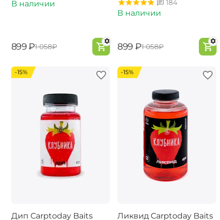
184
В наличии
В наличии
‍899‍
₽
‍899‍
₽
‍1 058‍
₽
‍1 058‍
₽
-15%
-15%
Дип Carptoday Baits
Ликвид Carptoday Baits