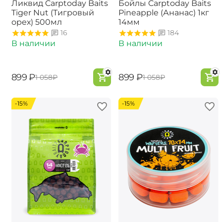
Ликвид Carptoday Baits
Бойлы Carptoday Baits
Tiger Nut (Тигровый
Pineapple (Ананас) 1кг
орех) 500мл
14мм
16
184
В наличии
В наличии
‍899‍
₽
‍899‍
₽
‍1 058‍
₽
‍1 058‍
₽
-15%
-15%