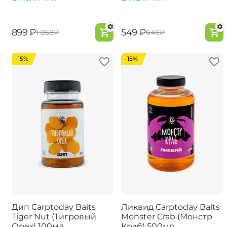
‍899‍
₽
‍549‍
₽
‍1 058‍
₽
‍646‍
₽
-15%
-15%
Дип Carptoday Baits
Ликвид Carptoday Baits
Tiger Nut (Тигровый
Monster Crab (Монстр
Орех) 100мл
Краб) 500мл