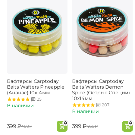
Вафтерсы Carptoday
Вафтерсы Carptoday
Baits Wafters Pineapple
Baits Wafters Demon
(Ананас) 10х14мм
Spice (Острые Специи)
10х14мм
25
207
В наличии
В наличии
‍399‍
₽
‍399‍
₽
‍469‍
₽
‍469‍
₽