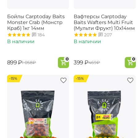
Бойлы Carptoday Baits
Вафтерсы Carptoday
Monster Crab (Монстр
Baits Wafters Multi Fruit
Краб) 1кг 14мм
(Мульти Фрукт) 10х14мм
184
207
В наличии
В наличии
‍899‍
₽
‍399‍
₽
‍1 058‍
₽
‍469‍
₽
-15%
-15%