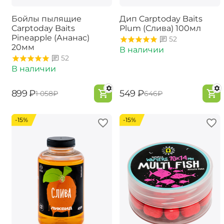
Бойлы пылящие
Дип Carptoday Baits
Carptoday Baits
Plum (Слива) 100мл
Pineapple (Ананас)
52
20мм
В наличии
52
В наличии
‍899‍
₽
‍549‍
₽
‍1 058‍
₽
‍646‍
₽
-15%
-15%