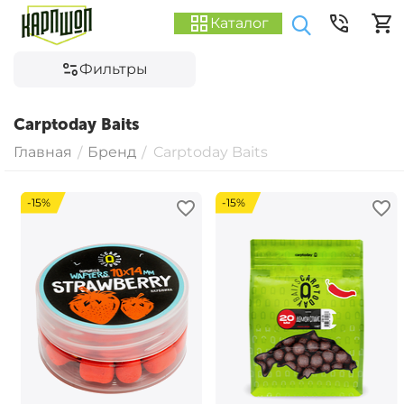
Каталог
Фильтры
Carptoday Baits
Главная
Бренд
Carptoday Baits
/
/
-15%
-15%