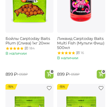
Бойлы Carptoday Baits
Ликвид Carptoday Baits
Plum (Слива) 1кг 20мм
Multi Fish (Мульти Фиш)
500мл
184
16
В наличии
В наличии
‍899‍
₽
‍899‍
₽
‍1 058‍
₽
‍1 058‍
₽
-15%
-15%