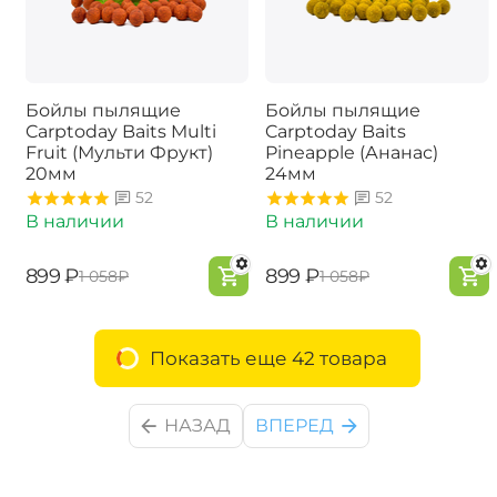
Бойлы пылящие
Бойлы пылящие
Carptoday Baits Multi
Carptoday Baits
Fruit (Мульти Фрукт)
Pineapple (Ананас)
20мм
24мм
52
52
В наличии
В наличии
‍899‍
₽
‍899‍
₽
‍1 058‍
₽
‍1 058‍
₽
Показать еще 42 товара
НАЗАД
ВПЕРЕД