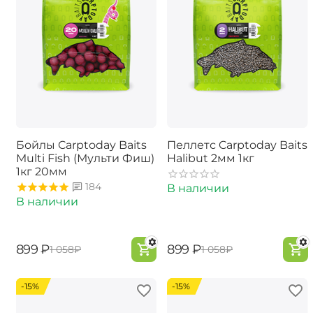
Бойлы Carptoday Baits
Пеллетс Carptoday Baits
Multi Fish (Мульти Фиш)
Halibut 2мм 1кг
1кг 20мм
184
В наличии
В наличии
‍899‍
₽
‍899‍
₽
‍1 058‍
₽
‍1 058‍
₽
-15%
-15%