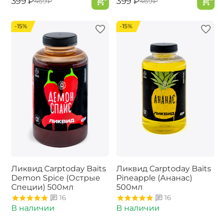
‍399‍
₽
‍399‍
₽
‍469‍
₽
‍469‍
₽
-15%
-15%
Ликвид Carptoday Baits
Ликвид Carptoday Baits
Demon Spice (Острые
Pineapple (Ананас)
Специи) 500мл
500мл
16
16
В наличии
В наличии