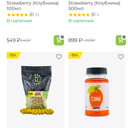
Strawberry (Клубника)
Strawberry (Клубника)
100мл
500мл
52
4
В наличии
В наличии
‍549‍
₽
‍899‍
₽
‍646‍
₽
‍1 058‍
₽
-15%
-15%