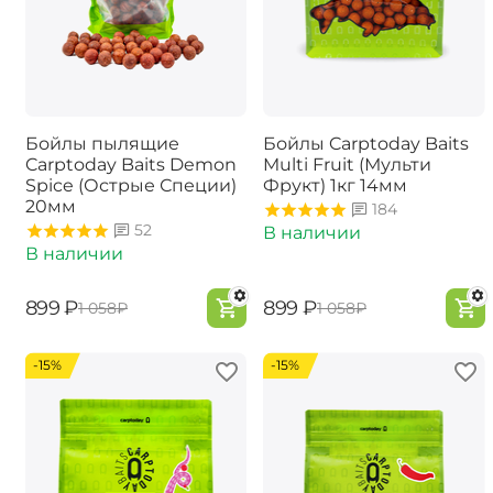
Бойлы пылящие
Бойлы Carptoday Baits
Carptoday Baits Demon
Multi Fruit (Мульти
Spice (Острые Специи)
Фрукт) 1кг 14мм
20мм
184
52
В наличии
В наличии
‍899‍
₽
‍899‍
₽
‍1 058‍
₽
‍1 058‍
₽
-15%
-15%