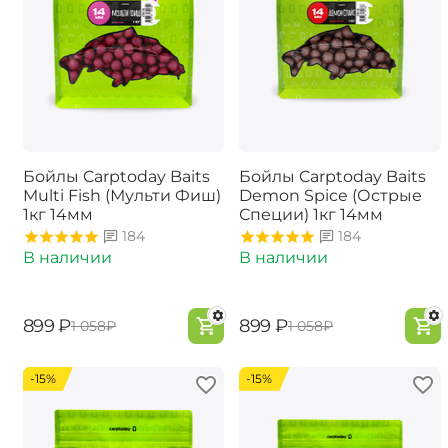
Бойлы Carptoday Baits
Бойлы Carptoday Baits
Multi Fish (Мульти Фиш)
Demon Spice (Острые
1кг 14мм
Специи) 1кг 14мм
184
184
В наличии
В наличии
‍899‍
₽
‍899‍
₽
‍1 058‍
₽
‍1 058‍
₽
-15%
-15%