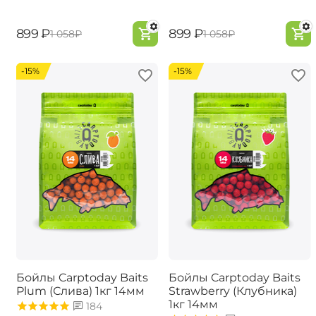
‍899‍
₽
‍899‍
₽
‍1 058‍
₽
‍1 058‍
₽
-15%
-15%
Бойлы Carptoday Baits
Бойлы Carptoday Baits
Plum (Слива) 1кг 14мм
Strawberry (Клубника)
1кг 14мм
184