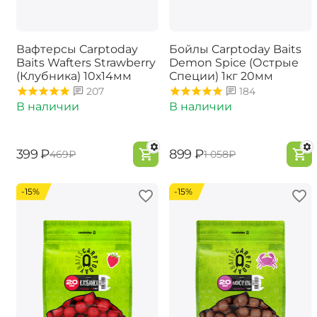
Вафтерсы Carptoday
Бойлы Carptoday Baits
Baits Wafters Strawberry
Demon Spice (Острые
(Клубника) 10х14мм
Специи) 1кг 20мм
207
184
В наличии
В наличии
‍399‍
₽
‍899‍
₽
‍469‍
₽
‍1 058‍
₽
-15%
-15%