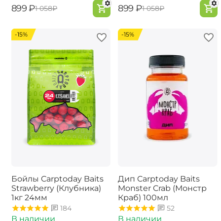
‍899‍
₽
‍899‍
₽
‍1 058‍
₽
‍1 058‍
₽
-15%
-15%
Бойлы Carptoday Baits
Дип Carptoday Baits
Strawberry (Клубника)
Monster Crab (Монстр
1кг 24мм
Краб) 100мл
184
52
В наличии
В наличии