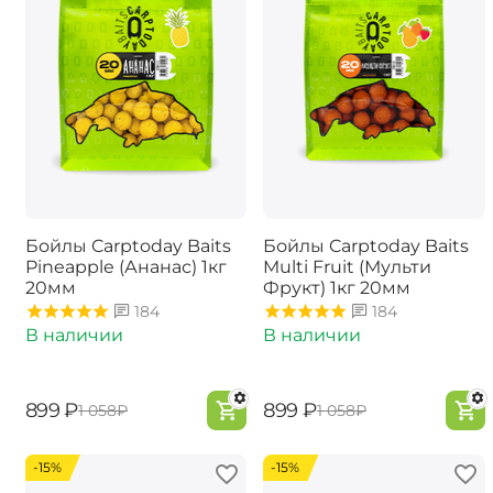
Бойлы Carptoday Baits
Бойлы Carptoday Baits
Pineapple (Ананас) 1кг
Multi Fruit (Мульти
20мм
Фрукт) 1кг 20мм
184
184
В наличии
В наличии
‍899‍
₽
‍899‍
₽
‍1 058‍
₽
‍1 058‍
₽
-15%
-15%