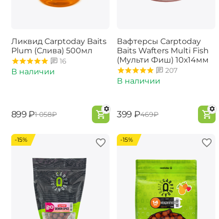
Ликвид Carptoday Baits
Вафтерсы Carptoday
Plum (Слива) 500мл
Baits Wafters Multi Fish
(Мульти Фиш) 10х14мм
16
207
В наличии
В наличии
‍899‍
₽
‍399‍
₽
‍1 058‍
₽
‍469‍
₽
-15%
-15%