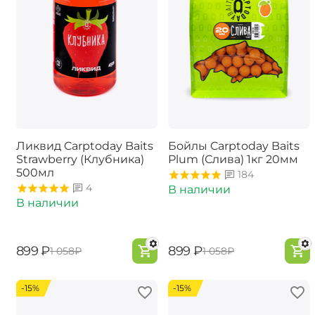
Ликвид Carptoday Baits
Бойлы Carptoday Baits
Strawberry (Клубника)
Plum (Слива) 1кг 20мм
500мл
184
4
В наличии
В наличии
‍899‍
₽
‍899‍
₽
‍1 058‍
₽
‍1 058‍
₽
-15%
-15%