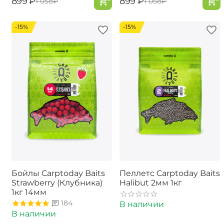
‍899‍
₽
‍899‍
₽
‍1 058‍
₽
‍1 058‍
₽
-15%
-15%
Бойлы Carptoday Baits
Пеллетс Carptoday Baits
Strawberry (Клубника)
Halibut 2мм 1кг
1кг 14мм
184
В наличии
В наличии