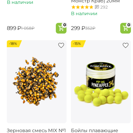
Монстр Краб) 20мм
В наличии
292
В наличии
‍899‍
₽
‍299‍
₽
‍1 058‍
₽
‍352‍
₽
-18%
-15%
Зерновая смесь MIX №1
Бойлы плавающие