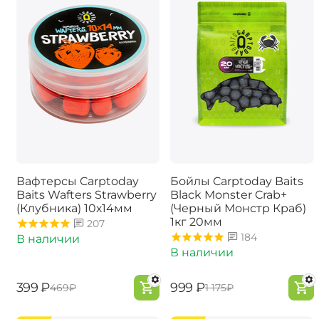
Вафтерсы Carptoday
Бойлы Carptoday Baits
Baits Wafters Strawberry
Black Monster Crab+
(Клубника) 10х14мм
(Черный Монстр Краб)
1кг 20мм
207
184
В наличии
В наличии
‍399‍
₽
‍999‍
₽
‍469‍
₽
‍1 175‍
₽