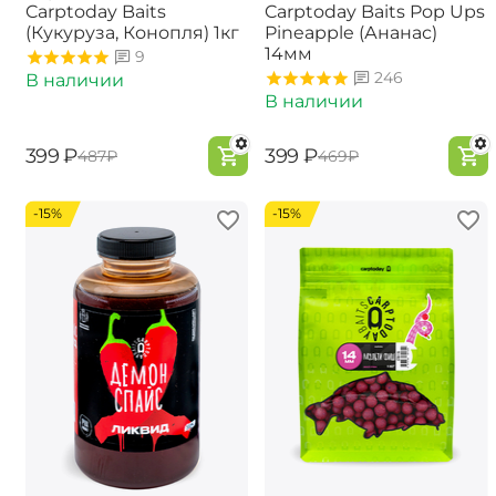
Carptoday Baits
Carptoday Baits Pop Ups
(Кукуруза, Конопля) 1кг
Pineapple (Ананас)
14мм
9
246
В наличии
В наличии
‍399‍
₽
‍399‍
₽
‍487‍
₽
‍469‍
₽
-15%
-15%