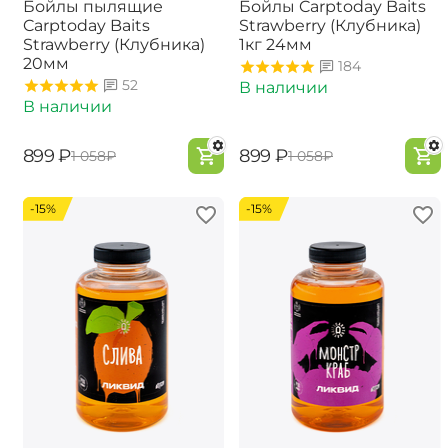
Бойлы пылящие
Бойлы Carptoday Baits
Carptoday Baits
Strawberry (Клубника)
Strawberry (Клубника)
1кг 24мм
20мм
184
52
В наличии
В наличии
‍899‍
₽
‍899‍
₽
‍1 058‍
₽
‍1 058‍
₽
-15%
-15%