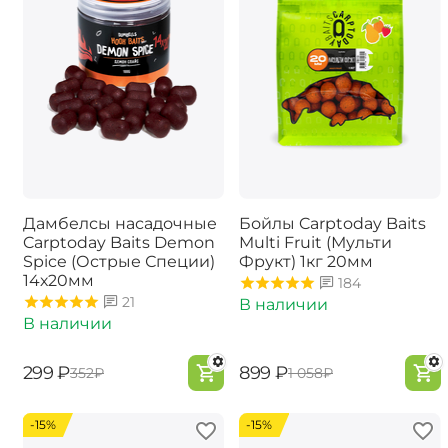
Дамбелсы насадочные
Бойлы Carptoday Baits
Carptoday Baits Demon
Multi Fruit (Мульти
Spice (Острые Специи)
Фрукт) 1кг 20мм
14х20мм
184
21
В наличии
В наличии
‍299‍
₽
‍899‍
₽
‍352‍
₽
‍1 058‍
₽
-15%
-15%