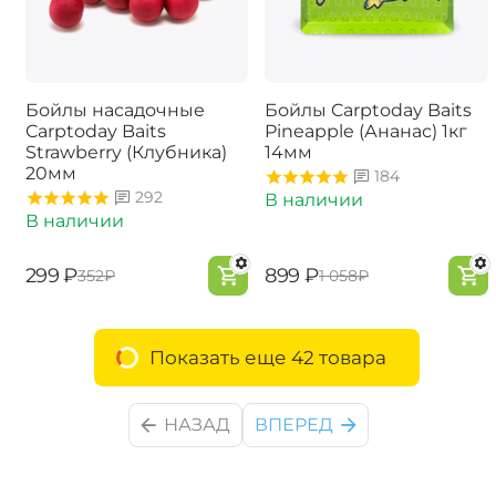
Бойлы насадочные
Бойлы Carptoday Baits
Carptoday Baits
Pineapple (Ананас) 1кг
Strawberry (Клубника)
14мм
20мм
184
292
В наличии
В наличии
‍299‍
₽
‍899‍
₽
‍352‍
₽
‍1 058‍
₽
Показать еще 42 товара
НАЗАД
ВПЕРЕД