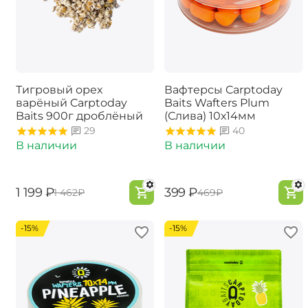
Тигровый орех
Вафтерсы Carptoday
варёный Carptoday
Baits Wafters Plum
Baits 900г дроблёный
(Слива) 10х14мм
29
40
В наличии
В наличии
‍1 199‍
₽
‍399‍
₽
‍1 462‍
₽
‍469‍
₽
-15%
-15%