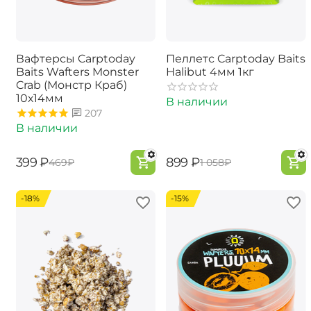
Вафтерсы Carptoday
Пеллетс Carptoday Baits
Baits Wafters Monster
Halibut 4мм 1кг
Crab (Монстр Краб)
10х14мм
В наличии
207
В наличии
‍399‍
₽
‍899‍
₽
‍469‍
₽
‍1 058‍
₽
-18%
-15%