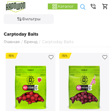
Каталог
Фильтры
Carptoday Baits
Главная
Бренд
Carptoday Baits
/
/
-15%
-15%