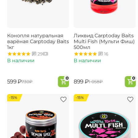
Конопля натуральная
Ликвид Carptoday Baits
варёная Carptoday Baits
Multi Fish (Мульти Фиш)
1кг
500мл
29
16
В наличии
В наличии
‍599‍
₽
‍899‍
₽
‍730‍
₽
‍1 058‍
₽
-15%
-15%