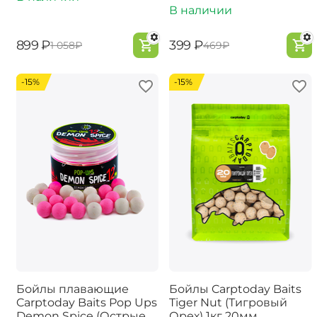
В наличии
‍899‍
₽
‍399‍
₽
‍1 058‍
₽
‍469‍
₽
-15%
-15%
Бойлы плавающие
Бойлы Carptoday Baits
Carptoday Baits Pop Ups
Tiger Nut (Тигровый
Demon Spice (Острые
Орех) 1кг 20мм