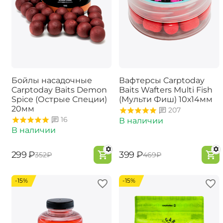
Бойлы насадочные
Вафтерсы Carptoday
Carptoday Baits Demon
Baits Wafters Multi Fish
Spice (Острые Специи)
(Мульти Фиш) 10х14мм
20мм
207
16
В наличии
В наличии
‍299‍
₽
‍399‍
₽
‍352‍
₽
‍469‍
₽
-15%
-15%