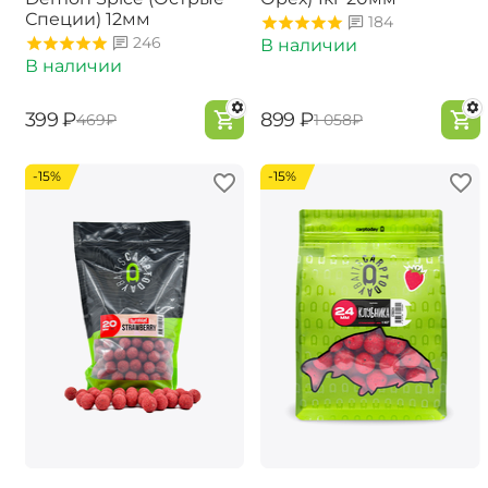
Специи) 12мм
184
246
В наличии
В наличии
‍399‍
₽
‍899‍
₽
‍469‍
₽
‍1 058‍
₽
-15%
-15%