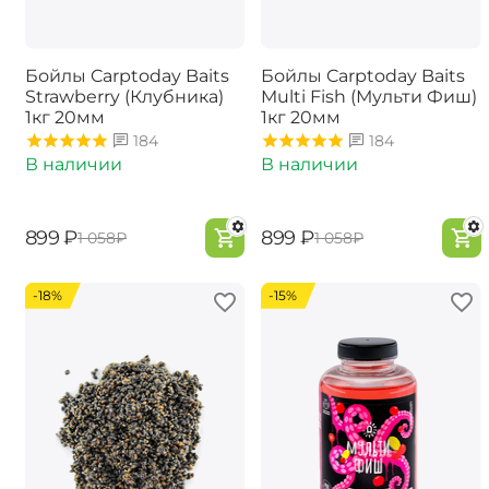
Бойлы Carptoday Baits
Бойлы Carptoday Baits
Strawberry (Клубника)
Multi Fish (Мульти Фиш)
1кг 20мм
1кг 20мм
184
184
В наличии
В наличии
‍899‍
₽
‍899‍
₽
‍1 058‍
₽
‍1 058‍
₽
-18%
-15%