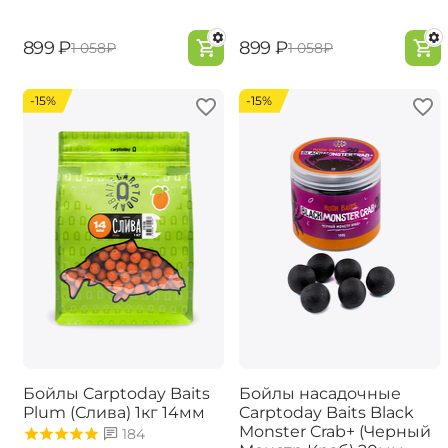
‍899‍
₽
‍899‍
₽
‍1 058‍
₽
‍1 058‍
₽
-15%
-15%
Бойлы Carptoday Baits
Бойлы насадочные
Plum (Слива) 1кг 14мм
Carptoday Baits Black
Monster Crab+ (Черный
184