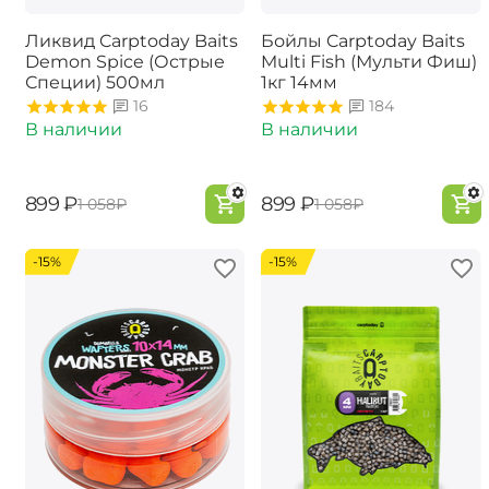
Ликвид Carptoday Baits
Бойлы Carptoday Baits
Demon Spice (Острые
Multi Fish (Мульти Фиш)
Специи) 500мл
1кг 14мм
16
184
В наличии
В наличии
‍899‍
₽
‍899‍
₽
‍1 058‍
₽
‍1 058‍
₽
-15%
-15%