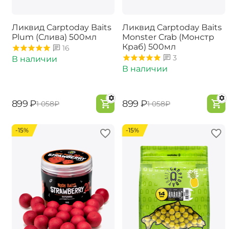
Ликвид Carptoday Baits
Ликвид Carptoday Baits
Plum (Слива) 500мл
Monster Crab (Монстр
Краб) 500мл
16
3
В наличии
В наличии
‍899‍
₽
‍899‍
₽
‍1 058‍
₽
‍1 058‍
₽
-15%
-15%