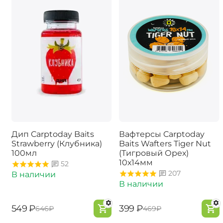
Дип Carptoday Baits
Вафтерсы Carptoday
Strawberry (Клубника)
Baits Wafters Tiger Nut
100мл
(Тигровый Орех)
10х14мм
52
207
В наличии
В наличии
‍549‍
₽
‍399‍
₽
‍646‍
₽
‍469‍
₽