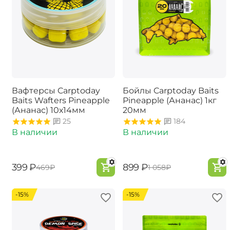
Вафтерсы Carptoday
Бойлы Carptoday Baits
Baits Wafters Pineapple
Pineapple (Ананас) 1кг
(Ананас) 10х14мм
20мм
25
184
В наличии
В наличии
‍399‍
₽
‍899‍
₽
‍469‍
₽
‍1 058‍
₽
-15%
-15%