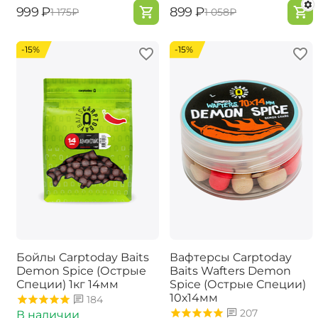
‍999‍
₽
‍899‍
₽
‍1 175‍
₽
‍1 058‍
₽
-15%
-15%
Бойлы Carptoday Baits
Вафтерсы Carptoday
Demon Spice (Острые
Baits Wafters Demon
Специи) 1кг 14мм
Spice (Острые Специи)
10х14мм
184
207
В наличии