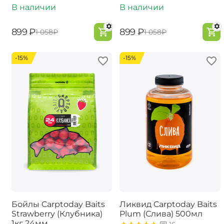
В наличии
В наличии
‍899‍
₽
‍899‍
₽
‍1 058‍
₽
‍1 058‍
₽
-15%
-15%
Бойлы Carptoday Baits
Ликвид Carptoday Baits
Strawberry (Клубника)
Plum (Слива) 500мл
1кг 24мм