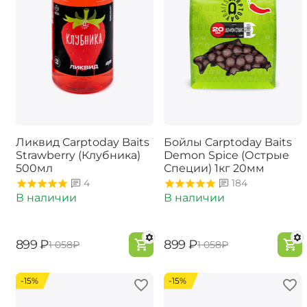
Ликвид Carptoday Baits
Бойлы Carptoday Baits
Strawberry (Клубника)
Demon Spice (Острые
500мл
Специи) 1кг 20мм
4
184
В наличии
В наличии
‍899‍
₽
‍899‍
₽
‍1 058‍
₽
‍1 058‍
₽
-15%
-15%