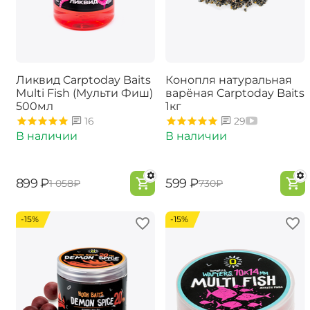
Ликвид Carptoday Baits
Конопля натуральная
Multi Fish (Мульти Фиш)
варёная Carptoday Baits
500мл
1кг
16
29
В наличии
В наличии
‍899‍
₽
‍599‍
₽
‍1 058‍
₽
‍730‍
₽
-15%
-15%