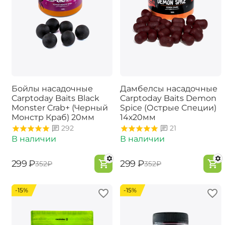
Бойлы насадочные
Дамбелсы насадочные
Carptoday Baits Black
Carptoday Baits Demon
Monster Crab+ (Черный
Spice (Острые Специи)
Монстр Краб) 20мм
14х20мм
292
21
В наличии
В наличии
‍299‍
₽
‍299‍
₽
‍352‍
₽
‍352‍
₽
-15%
-15%