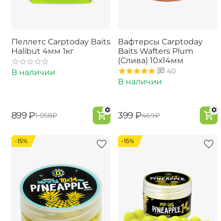
Пеллетс Carptoday Baits
Вафтерсы Carptoday
Halibut 4мм 1кг
Baits Wafters Plum
(Слива) 10х14мм
40
В наличии
В наличии
‍899‍
₽
‍399‍
₽
‍1 058‍
₽
‍469‍
₽
-15%
-15%