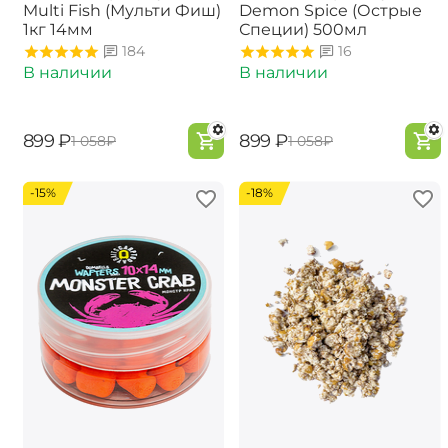
Multi Fish (Мульти Фиш)
Demon Spice (Острые
1кг 14мм
Специи) 500мл
184
16
В наличии
В наличии
‍899‍
₽
‍899‍
₽
‍1 058‍
₽
‍1 058‍
₽
-15%
-18%