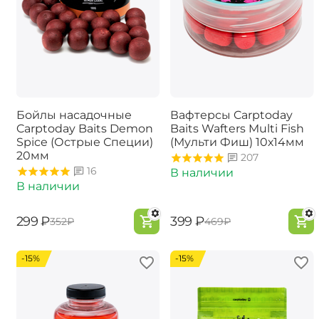
Бойлы насадочные
Вафтерсы Carptoday
Carptoday Baits Demon
Baits Wafters Multi Fish
Spice (Острые Специи)
(Мульти Фиш) 10х14мм
20мм
207
16
В наличии
В наличии
‍299‍
₽
‍399‍
₽
‍352‍
₽
‍469‍
₽
-15%
-15%