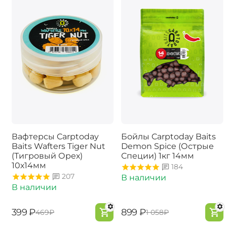
Вафтерсы Carptoday
Бойлы Carptoday Baits
Baits Wafters Tiger Nut
Demon Spice (Острые
(Тигровый Орех)
Специи) 1кг 14мм
10х14мм
184
207
В наличии
В наличии
‍399‍
₽
‍899‍
₽
‍469‍
₽
‍1 058‍
₽