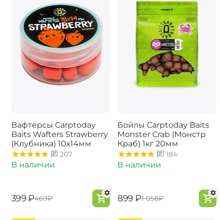
Вафтерсы Carptoday
Бойлы Carptoday Baits
Baits Wafters Strawberry
Monster Crab (Монстр
(Клубника) 10х14мм
Краб) 1кг 20мм
207
184
В наличии
В наличии
‍399‍
₽
‍899‍
₽
‍469‍
₽
‍1 058‍
₽