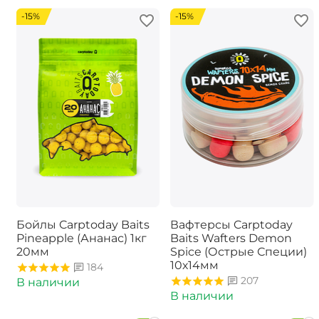
-15%
-15%
Бойлы Carptoday Baits
Вафтерсы Carptoday
Pineapple (Ананас) 1кг
Baits Wafters Demon
20мм
Spice (Острые Специи)
10х14мм
184
207
В наличии
В наличии