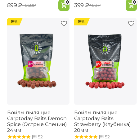
‍899‍
₽
‍399‍
₽
‍1 058‍
₽
‍469‍
₽
-15%
-15%
Бойлы пылящие
Бойлы пылящие
Carptoday Baits Demon
Carptoday Baits
Spice (Острые Специи)
Strawberry (Клубника)
24мм
20мм
52
52