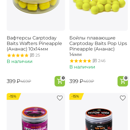
Вафтерсы Carptoday
Бойлы плавающие
Baits Wafters Pineapple
Carptoday Baits Pop Ups
(Ананас) 10х14мм
Pineapple (Ананас)
14мм
25
246
В наличии
В наличии
‍399‍
₽
‍399‍
₽
‍469‍
₽
‍469‍
₽
-15%
-15%