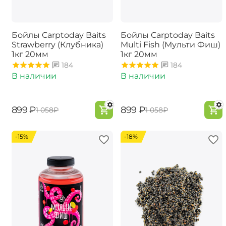
Бойлы Carptoday Baits
Бойлы Carptoday Baits
Strawberry (Клубника)
Multi Fish (Мульти Фиш)
1кг 20мм
1кг 20мм
184
184
В наличии
В наличии
‍899‍
₽
‍899‍
₽
‍1 058‍
₽
‍1 058‍
₽
-15%
-18%