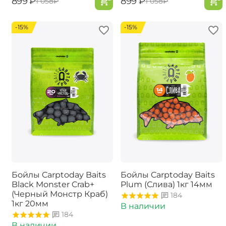
‍899‍
₽
‍899‍
₽
‍1 058‍
₽
‍1 058‍
₽
-15%
-15%
Бойлы Carptoday Baits
Бойлы Carptoday Baits
Black Monster Crab+
Plum (Слива) 1кг 14мм
(Черный Монстр Краб)
184
1кг 20мм
В наличии
184
В наличии