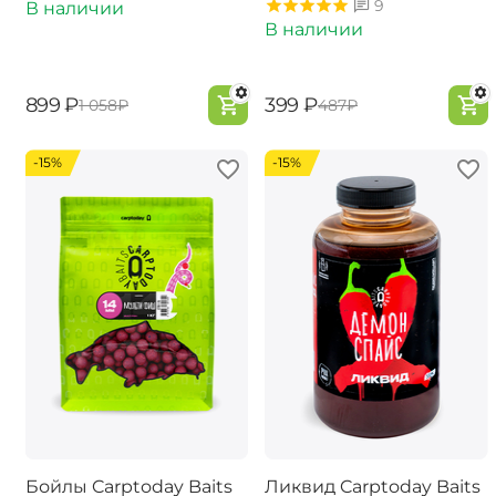
9
В наличии
В наличии
‍899‍
₽
‍399‍
₽
‍1 058‍
₽
‍487‍
₽
-15%
-15%
Бойлы Carptoday Baits
Ликвид Carptoday Baits