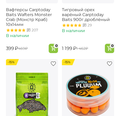
Вафтерсы Carptoday
Тигровый орех
Baits Wafters Monster
варёный Carptoday
Crab (Монстр Краб)
Baits 900г дроблёный
10х14мм
29
207
В наличии
В наличии
‍399‍
₽
‍1 199‍
₽
‍469‍
₽
‍1 462‍
₽
-15%
-15%