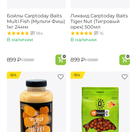
Бойлы Carptoday Baits
Ликвид Carptoday Baits
Multi Fish (Мульти Фиш)
Tiger Nut (Тигровый
1кг 24мм
орех) 500мл
184
16
В наличии
В наличии
‍899‍
₽
‍899‍
₽
‍1 058‍
₽
‍1 058‍
₽
-15%
-15%