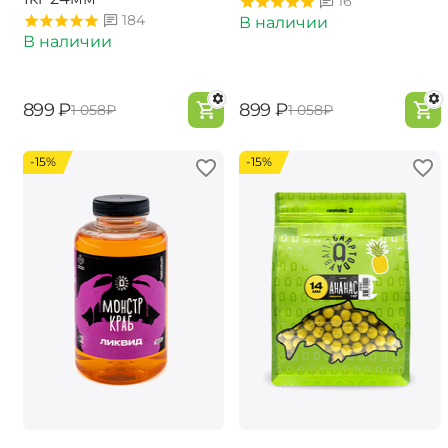
16
184
В наличии
В наличии
‍899‍
₽
‍899‍
₽
‍1 058‍
₽
‍1 058‍
₽
-15%
-15%