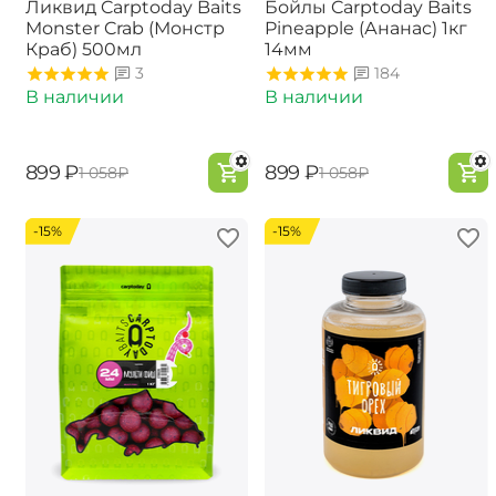
Ликвид Carptoday Baits
Бойлы Carptoday Baits
Monster Crab (Монстр
Pineapple (Ананас) 1кг
Краб) 500мл
14мм
3
184
В наличии
В наличии
‍899‍
₽
‍899‍
₽
‍1 058‍
₽
‍1 058‍
₽
-15%
-15%