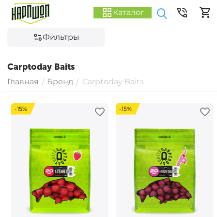
Каталог
Фильтры
Carptoday Baits
Главная
Бренд
Carptoday Baits
/
/
-15%
-15%