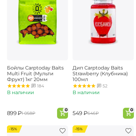
Бойлы Carptoday Baits
Дип Carptoday Baits
Multi Fruit (Мульти
Strawberry (Клубника)
Фрукт) 1кг 20мм
100мл
184
52
В наличии
В наличии
‍899‍
₽
‍549‍
₽
‍1 058‍
₽
‍646‍
₽
-15%
-15%