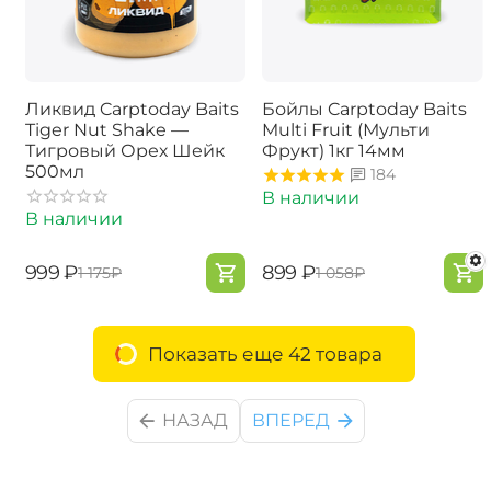
Ликвид Carptoday Baits
Бойлы Carptoday Baits
Tiger Nut Shake —
Multi Fruit (Мульти
Тигровый Орех Шейк
Фрукт) 1кг 14мм
500мл
184
В наличии
В наличии
‍999‍
₽
‍899‍
₽
‍1 175‍
₽
‍1 058‍
₽
Показать еще 42 товара
НАЗАД
ВПЕРЕД