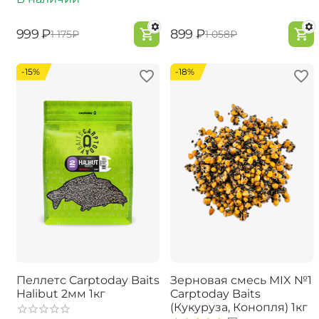
‍999‍
₽
‍899‍
₽
‍1 175‍
₽
‍1 058‍
₽
-15%
-18%
Пеллетс Carptoday Baits
Зерновая смесь MIX №1
Halibut 2мм 1кг
Carptoday Baits
(Кукуруза, Конопля) 1кг