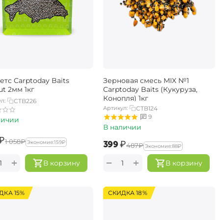
етс Carptoday Baits
Зерновая смесь MIX №1
ut 2мм 1кг
Carptoday Baits (Кукуруза,
Конопля) 1кг
л:
CTB226
Артикул:
CTB124
9
личии
В наличии
₽
‍1 058‍
₽
‍399‍
₽
Экономия:
‍159‍
₽
‍487‍
₽
Экономия:
‍88‍
₽
+
+
−
В корзину
В корзину
ДКА 15%
СКИДКА 18%