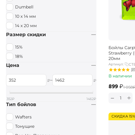
Dumbell
10 х 14 мм
14 x 20 мм
Размер скидки
15%
Бойлы Carpt
Strawberry 
18%
20мм
Артикул:
CTB
Цена
В наличии
–
₽
₽
‍899‍
₽
‍1 058‍
+
−
352
₽
1462
₽
Тип бойлов
СКИДКА 15
Wafters
Тонущие