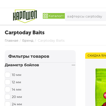
Каталог
Carptoday Baits
Главная
/
Бренд
/
Carptoday Baits
Фильтры товаров
СКИДКА 15
Диаметр бойлов
10 мм
12 мм
14 мм
20 мм
24 мм