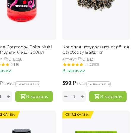
д Carptoday Baits Multi
Конопля натуральная варёная
 (Мульти Фиш) 500мл
Carptoday Baits 1кг
л:
CTB096
Артикул:
CTB121
16
29
личии
В наличии
₽
‍599‍
₽
‍1 058‍
₽
‍730‍
₽
Экономия:
‍159‍
₽
Экономия:
‍131‍
₽
+
+
−
В корзину
В корзину
ДКА 15%
СКИДКА 15%