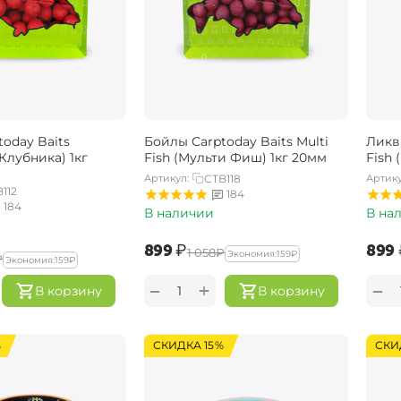
oday Baits
Бойлы Carptoday Baits Multi
Ликви
(Клубника) 1кг
Fish (Мульти Фиш) 1кг 20мм
Fish
Артикул:
CTB118
Артику
112
184
184
В наличии
В на
‍899‍
₽
‍899‍
‍1 058‍
₽
Экономия:
‍159‍
₽
₽
Экономия:
‍159‍
₽
+
−
−
В корзину
В корзину
%
СКИДКА 15%
СКИ