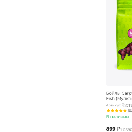
Бойлы Carpt
Fish (Мульт
Артикул:
CTB
В наличии
‍899‍
₽
‍1 058‍