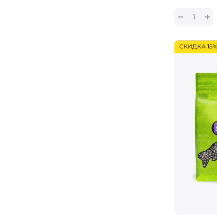
+
−
СКИДКА 15