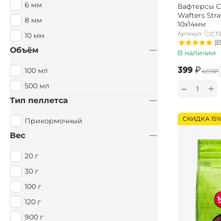
6 мм
Вафтерсы Ca
Специи / Острый
Wafters Str
8 мм
10х14мм
Тигровый орех
Артикул:
CT
10 мм
Тутти Фрутти
Объём
В наличии
Фруктовый
‍399‍
₽
100 мл
‍469‍
₽
Фруктовый / Кислый
500 мл
+
−
Цитрус
Тип пеллетса
Чеснок
СКИДКА 15
Прикормочный
Вес
20 г
30 г
100 г
120 г
900 г