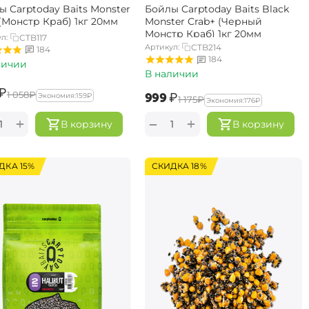
ы Carptoday Baits Monster
Бойлы Carptoday Baits Black
(Монстр Краб) 1кг 20мм
Monster Crab+ (Черный
Монстр Краб) 1кг 20мм
л:
CTB117
Артикул:
CTB214
184
184
личии
В наличии
₽
‍1 058‍
₽
‍999‍
₽
Экономия:
‍159‍
₽
‍1 175‍
₽
Экономия:
‍176‍
₽
+
+
−
В корзину
В корзину
ДКА 15%
СКИДКА 18%