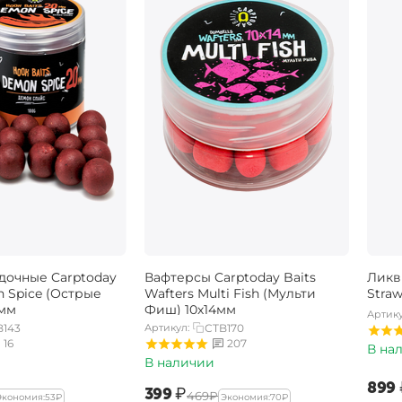
дочные Carptoday
Вафтерсы Carptoday Baits
Ликв
n Spice (Острые
Wafters Multi Fish (Мульти
Stra
0мм
Фиш) 10х14мм
Артику
B143
Артикул:
CTB170
16
207
В на
В наличии
‍899‍
‍399‍
₽
‍469‍
₽
Экономия:
‍53‍
₽
Экономия:
‍70‍
₽