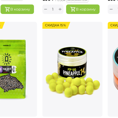
Экономия:
‍159‍
₽
+
−
−
В корзину
В корзину
%
СКИДКА 15%
СКИ