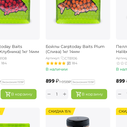
oday Baits
Бойлы Carptoday Baits Plum
Пелл
(Клубника) 1кг 14мм
(Слива) 1кг 14мм
Halib
B108
Артикул:
CTB106
Артику
184
184
В наличии
В на
‍899‍
₽
‍899‍
₽
‍1 058‍
₽
Экономия:
‍159‍
₽
Экономия:
‍159‍
₽
+
−
−
В корзину
В корзину
%
СКИДКА 15%
СКИ