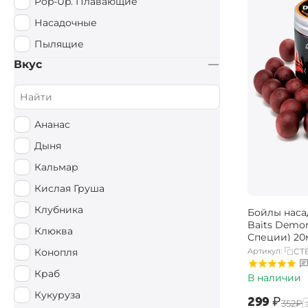
Pop-Up. Плавающие
Насадочные
Пылящие
Вкус
Ананас
Дыня
Кальмар
Кислая Груша
Клубника
Бойлы наса
Baits Demo
Клюква
Специи) 2
Артикул:
CT
Конопля
Краб
В наличии
Кукуруза
‍299‍
₽
‍352‍
₽