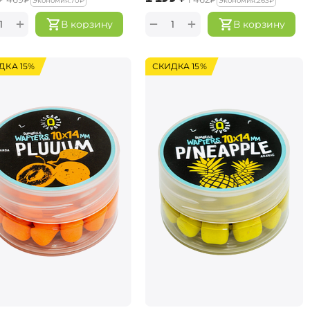
Экономия:
‍70‍
₽
Экономия:
‍263‍
₽
+
+
−
В корзину
В корзину
ДКА 15%
СКИДКА 15%