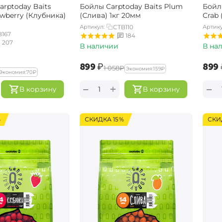
rptoday Baits
Бойлы Carptoday Baits Plum
Бойл
awberry (Клубника)
(Слива) 1кг 20мм
Crab 
Артикул:
CTB110
Артику
B167
184
207
В наличии
В на
‍899‍
₽
‍899‍
‍1 058‍
₽
Экономия:
‍159‍
₽
Экономия:
‍70‍
₽
+
−
−
В корзину
В корзину
%
СКИДКА 15%
СКИ