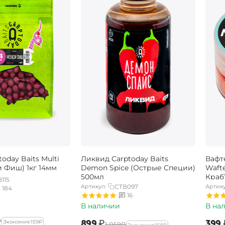
oday Baits Multi
Ликвид Carptoday Baits
Вафт
и Фиш) 1кг 14мм
Demon Spice (Острые Специи)
Wafte
500мл
Краб
115
Артикул:
CTB097
Артику
184
16
В наличии
В на
₽
‍899‍
₽
‍399‍
Экономия:
‍159‍
₽
‍1 058‍
₽