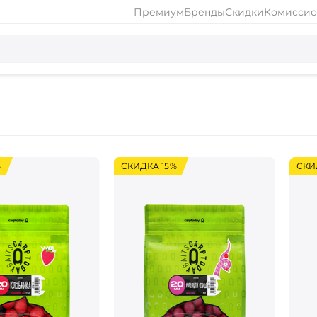
Премиум
Бренды
Скидки
Комиссио
%
СКИДКА 15%
СКИ