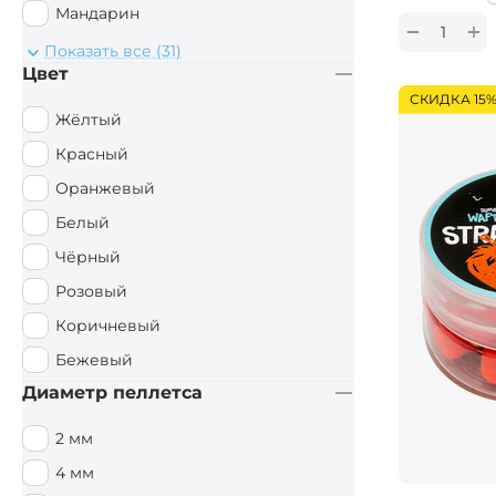
Мандарин
+
−
Монстр Краб
Показать все (31)
Цвет
Мульти Фиш
СКИДКА 15
Мульти Фрукт
Жёлтый
Мясной
Красный
Орех
Оранжевый
Острые Специи
Белый
Осьминог
Чёрный
Палтус
Розовый
Перец чили
Коричневый
Пряный
Бежевый
Рыбный
Диаметр пеллетса
Рыбный / Мясной
2 мм
Слива
4 мм
Смесь зерновых