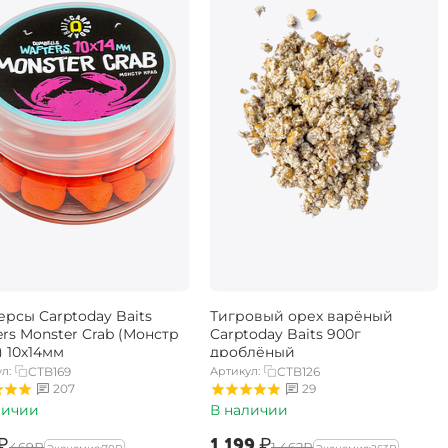
ерсы Carptoday Baits
Тигровый орех варёный
rs Monster Crab (Монстр
Carptoday Baits 900г
) 10х14мм
дроблёный
л:
CTB169
Артикул:
CTB126
207
29
личии
В наличии
₽
‍1 199‍
₽
‍469‍
₽
‍1 462‍
₽