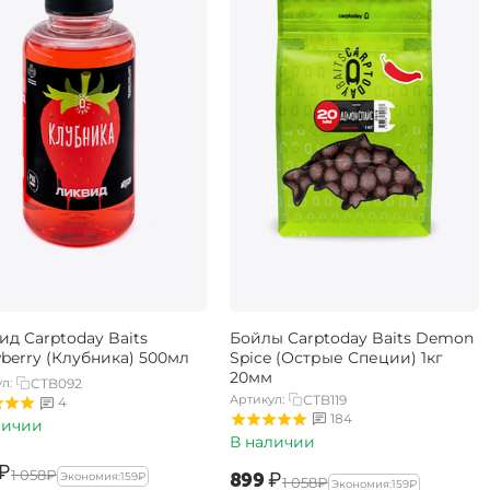
ид Carptoday Baits
Бойлы Carptoday Baits Demon
wberry (Клубника) 500мл
Spice (Острые Специи) 1кг
20мм
л:
CTB092
Артикул:
CTB119
4
184
личии
В наличии
₽
‍1 058‍
₽
‍899‍
₽
Экономия:
‍159‍
₽
‍1 058‍
₽
Экономия:
‍159‍
₽