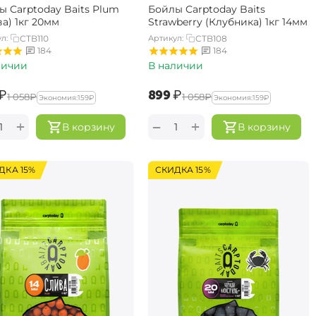
ы Carptoday Baits Plum
Бойлы Carptoday Baits
а) 1кг 20мм
Strawberry (Клубника) 1кг 14мм
л:
CTB110
Артикул:
CTB108
184
184
личии
В наличии
₽
‍899‍
₽
‍1 058‍
₽
‍1 058‍
₽
Экономия:
‍159‍
₽
Экономия:
‍159‍
₽
+
+
−
В корзину
В корзину
ДКА 15%
СКИДКА 15%