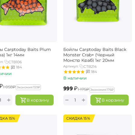
ы Carptoday Baits Plum
Бойлы Carptoday Baits Black
а) 1кг 14мм
Monster Crab+ (Черный
Монстр Краб) 1кг 20мм
л:
CTB106
Артикул:
CTB214
184
184
личии
В наличии
₽
‍1 058‍
₽
‍999‍
₽
Экономия:
‍159‍
₽
‍1 175‍
₽
Экономия:
‍176‍
₽
+
+
−
В корзину
В корзину
ДКА 15%
СКИДКА 15%