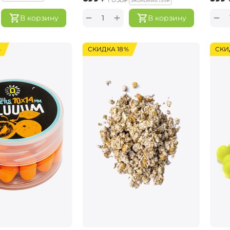
Экономия:
‍159‍
₽
+
−
−
В корзину
В корзину
%
СКИДКА 18%
СКИ