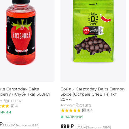
ид Carptoday Baits
Бойлы Carptoday Baits Demon
wberry (Клубника) 500мл
Spice (Острые Специи) 1кг
20мм
л:
CTB092
Артикул:
CTB119
4
184
личии
В наличии
₽
‍1 058‍
₽
‍899‍
₽
Экономия:
‍159‍
₽
‍1 058‍
₽
Экономия:
‍159‍
₽