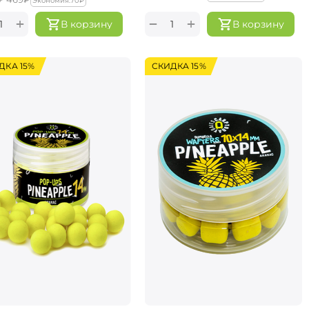
Экономия:
‍70‍
₽
+
+
−
В корзину
В корзину
ДКА 15%
СКИДКА 15%