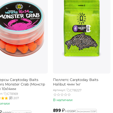
ерсы Carptoday Baits
Пеллетс Carptoday Baits
rs Monster Crab (Монстр
Halibut 4мм 1кг
) 10х14мм
Артикул:
CTB227
л:
CTB169
207
В наличии
личии
‍899‍
₽
‍1 058‍
₽
₽
Экономия:
‍159‍
₽
‍469‍
₽