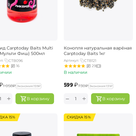
д Carptoday Baits Multi
Конопля натуральная варёная
 (Мульти Фиш) 500мл
Carptoday Baits 1кг
л:
CTB096
Артикул:
CTB121
16
29
личии
В наличии
₽
‍599‍
₽
‍1 058‍
₽
‍730‍
₽
Экономия:
‍159‍
₽
Экономия:
‍131‍
₽
+
+
−
В корзину
В корзину
ДКА 15%
СКИДКА 15%