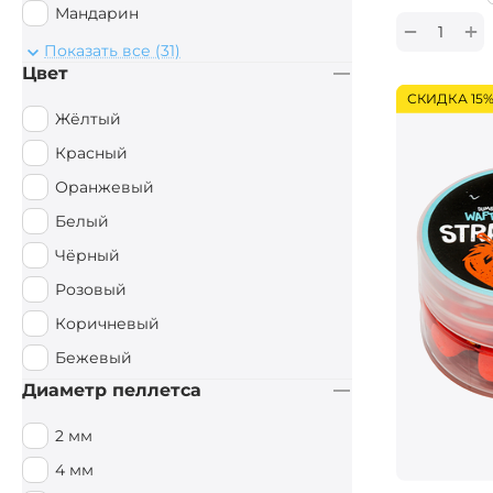
Мандарин
+
−
Монстр Краб
Показать все (31)
Цвет
Мульти Фиш
СКИДКА 15
Мульти Фрукт
Жёлтый
Мясной
Красный
Орех
Оранжевый
Острые Специи
Белый
Осьминог
Чёрный
Палтус
Розовый
Перец чили
Коричневый
Пряный
Бежевый
Рыбный
Диаметр пеллетса
Рыбный / Мясной
2 мм
Слива
4 мм
Смесь зерновых