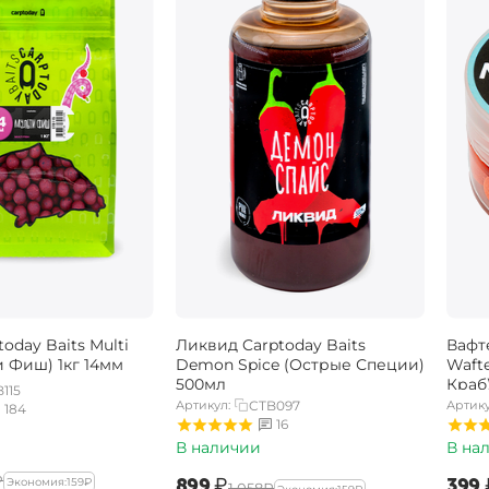
oday Baits Multi
Ликвид Carptoday Baits
Вафт
и Фиш) 1кг 14мм
Demon Spice (Острые Специи)
Wafte
500мл
Краб
115
Артикул:
CTB097
Артику
184
16
В наличии
В на
₽
‍899‍
₽
‍399‍
Экономия:
‍159‍
₽
‍1 058‍
₽