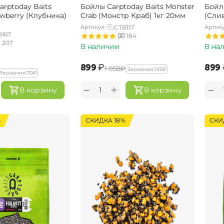
rptoday Baits
Бойлы Carptoday Baits Monster
Бойл
awberry (Клубника)
Crab (Монстр Краб) 1кг 20мм
(Слив
Артикул:
CTB117
Артику
B167
184
207
В наличии
В на
‍899‍
₽
‍899‍
‍1 058‍
₽
Экономия:
‍159‍
₽
Экономия:
‍70‍
₽
+
−
−
В корзину
В корзину
%
СКИДКА 18%
СКИ