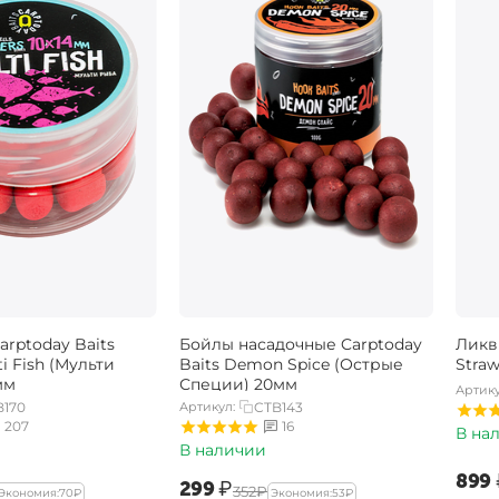
rptoday Baits
Бойлы насадочные Carptoday
Ликв
ti Fish (Мульти
Baits Demon Spice (Острые
Stra
мм
Специи) 20мм
Артику
B170
Артикул:
CTB143
207
16
В на
В наличии
‍899‍
‍299‍
₽
‍352‍
₽
Экономия:
‍70‍
₽
Экономия:
‍53‍
₽