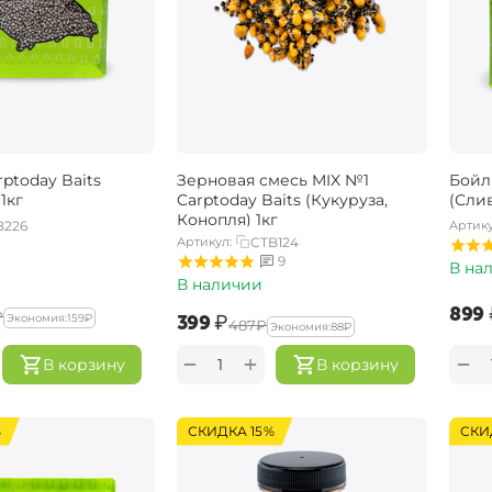
ptoday Baits
Зерновая смесь MIX №1
Бойл
1кг
Carptoday Baits (Кукуруза,
(Слив
Конопля) 1кг
B226
Артику
Артикул:
CTB124
9
В на
В наличии
‍899‍
₽
‍399‍
₽
Экономия:
‍159‍
₽
‍487‍
₽
Экономия:
‍88‍
₽
+
−
−
В корзину
В корзину
%
СКИДКА 15%
СКИ