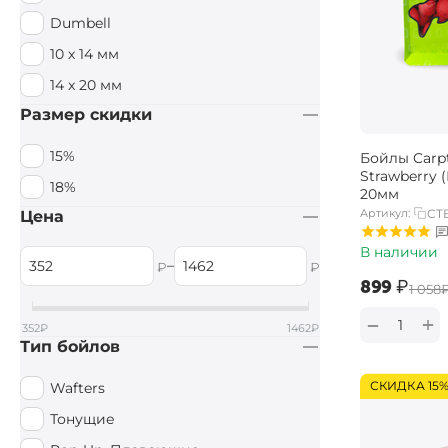
Dumbell
10 х 14 мм
14 x 20 мм
Размер скидки
15%
Бойлы Carpt
Strawberry 
18%
20мм
Артикул:
CTB
Цена
В наличии
–
₽
₽
‍899‍
₽
‍1 058‍
+
−
352
₽
1462
₽
Тип бойлов
СКИДКА 15
Wafters
Тонущие