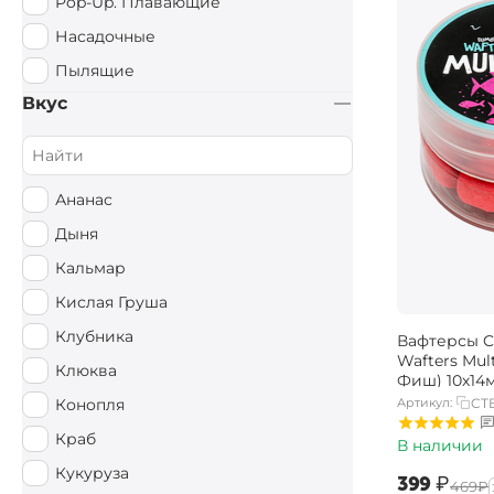
Pop-Up. Плавающие
Насадочные
Пылящие
Вкус
Ананас
Дыня
Кальмар
Кислая Груша
Клубника
Вафтерсы Ca
Wafters Mul
Клюква
Фиш) 10х14
Артикул:
CT
Конопля
Краб
В наличии
Кукуруза
‍399‍
₽
‍469‍
₽