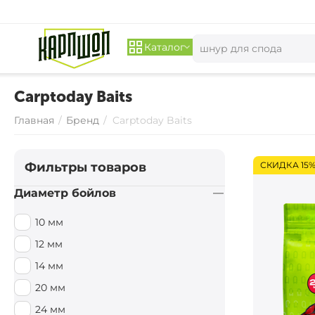
Каталог
Carptoday Baits
Главная
/
Бренд
/
Carptoday Baits
Фильтры товаров
СКИДКА 15
Диаметр бойлов
10 мм
12 мм
14 мм
20 мм
24 мм