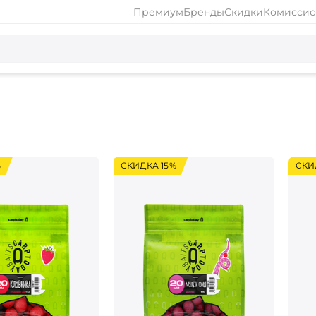
Премиум
Бренды
Скидки
Комиссио
%
СКИДКА 15%
СКИ