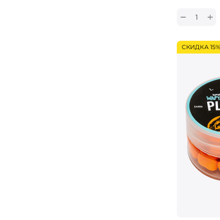
+
−
СКИДКА 15