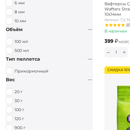
6 мм
Вафтерсы Ca
Специи / Острый
Wafters Str
8 мм
10х14мм
Тигровый орех
Артикул:
CT
10 мм
Тутти Фрутти
Объём
В наличии
Фруктовый
‍399‍
₽
100 мл
‍469‍
₽
Фруктовый / Кислый
500 мл
+
−
Цитрус
Тип пеллетса
Чеснок
СКИДКА 15
Прикормочный
Вес
20 г
30 г
100 г
120 г
900 г