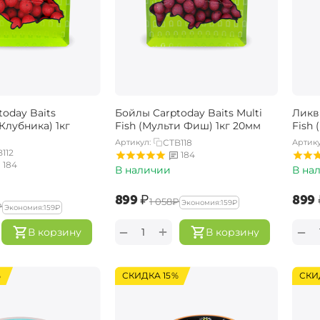
oday Baits
Бойлы Carptoday Baits Multi
Ликви
(Клубника) 1кг
Fish (Мульти Фиш) 1кг 20мм
Fish
Артикул:
CTB118
Артику
112
184
184
В наличии
В на
‍899‍
₽
‍899‍
‍1 058‍
₽
Экономия:
‍159‍
₽
₽
Экономия:
‍159‍
₽
+
−
−
В корзину
В корзину
%
СКИДКА 15%
СКИ