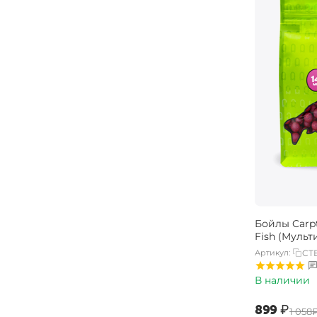
Бойлы Carpt
Fish (Мульт
Артикул:
CTB
В наличии
‍899‍
₽
‍1 058‍