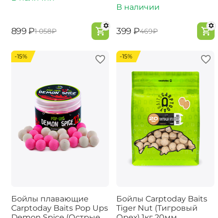
В наличии
‍899‍
₽
‍399‍
₽
‍1 058‍
₽
‍469‍
₽
-15%
-15%
Бойлы плавающие
Бойлы Carptoday Baits
Carptoday Baits Pop Ups
Tiger Nut (Тигровый
Demon Spice (Острые
Орех) 1кг 20мм