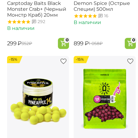
Carptoday Baits Black
Demon Spice (Острые
Monster Crab+ (Черный
Специи) 500мл
Монстр Краб) 20мм
16
292
В наличии
В наличии
‍299‍
₽
‍899‍
₽
‍352‍
₽
‍1 058‍
₽
-15%
-15%