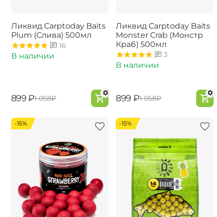
Ликвид Carptoday Baits
Ликвид Carptoday Baits
Plum (Слива) 500мл
Monster Crab (Монстр
Краб) 500мл
16
3
В наличии
В наличии
‍899‍
₽
‍899‍
₽
‍1 058‍
₽
‍1 058‍
₽
-15%
-15%