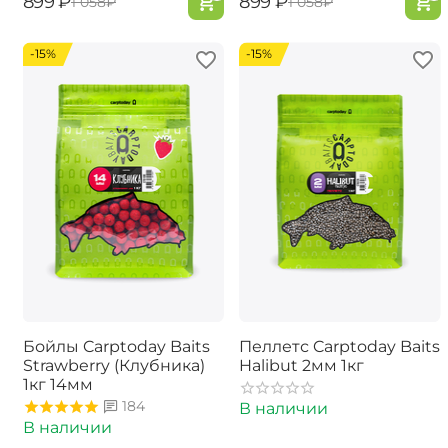
‍899‍
₽
‍899‍
₽
‍1 058‍
₽
‍1 058‍
₽
-15%
-15%
Бойлы Carptoday Baits
Пеллетс Carptoday Baits
Strawberry (Клубника)
Halibut 2мм 1кг
1кг 14мм
184
В наличии
В наличии