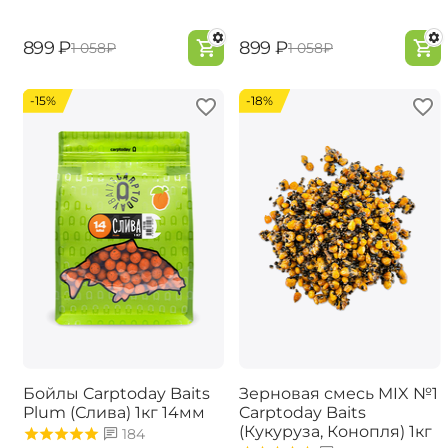
‍899‍
₽
‍899‍
₽
‍1 058‍
₽
‍1 058‍
₽
-15%
-18%
Бойлы Carptoday Baits
Зерновая смесь MIX №1
Plum (Слива) 1кг 14мм
Carptoday Baits
(Кукуруза, Конопля) 1кг
184