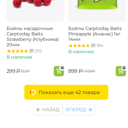
Бойлы насадочные
Бойлы Carptoday Baits
Carptoday Baits
Pineapple (Ананас) 1кг
Strawberry (Клубника)
14мм
20мм
184
292
В наличии
В наличии
‍299‍
₽
‍899‍
₽
‍352‍
₽
‍1 058‍
₽
Показать еще 42 товара
НАЗАД
ВПЕРЕД