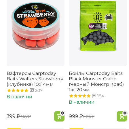
Вафтерсы Carptoday
Бойлы Carptoday Baits
Baits Wafters Strawberry
Black Monster Crab+
(Клубника) 10х14мм
(Черный Монстр Краб)
1кг 20мм
207
184
В наличии
В наличии
‍399‍
₽
‍999‍
₽
‍469‍
₽
‍1 175‍
₽