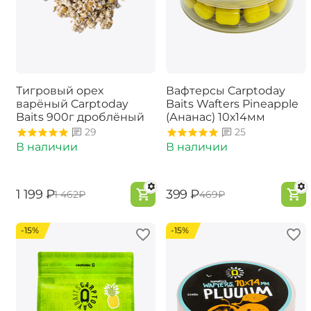
Тигровый орех
Вафтерсы Carptoday
варёный Carptoday
Baits Wafters Pineapple
Baits 900г дроблёный
(Ананас) 10х14мм
29
25
В наличии
В наличии
‍1 199‍
₽
‍399‍
₽
‍1 462‍
₽
‍469‍
₽
-15%
-15%