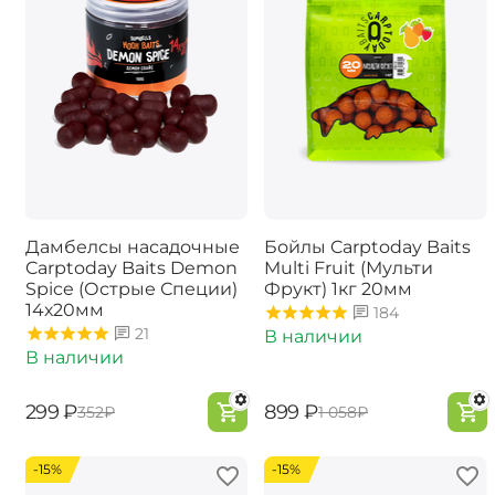
Дамбелсы насадочные
Бойлы Carptoday Baits
Carptoday Baits Demon
Multi Fruit (Мульти
Spice (Острые Специи)
Фрукт) 1кг 20мм
14х20мм
184
21
В наличии
В наличии
‍299‍
₽
‍899‍
₽
‍352‍
₽
‍1 058‍
₽
-15%
-15%