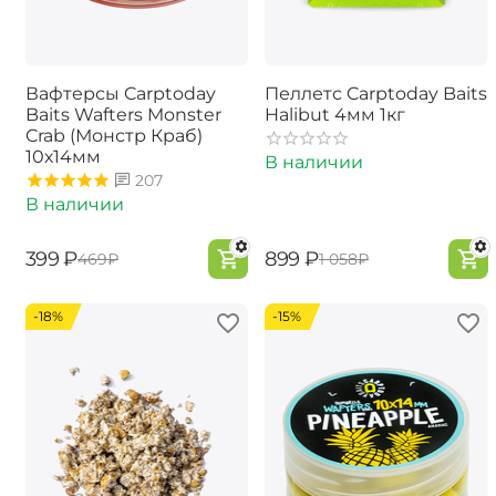
Вафтерсы Carptoday
Пеллетс Carptoday Baits
Baits Wafters Monster
Halibut 4мм 1кг
Crab (Монстр Краб)
10х14мм
В наличии
207
В наличии
‍399‍
₽
‍899‍
₽
‍469‍
₽
‍1 058‍
₽
-18%
-15%