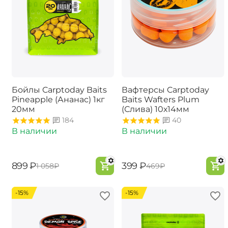
Бойлы Carptoday Baits
Вафтерсы Carptoday
Pineapple (Ананас) 1кг
Baits Wafters Plum
20мм
(Слива) 10х14мм
184
40
В наличии
В наличии
‍899‍
₽
‍399‍
₽
‍1 058‍
₽
‍469‍
₽
-15%
-15%