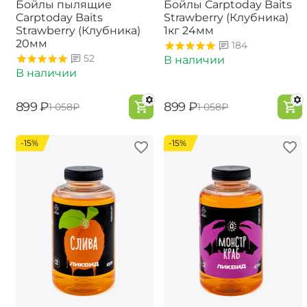
Бойлы пылящие
Бойлы Carptoday Baits
Carptoday Baits
Strawberry (Клубника)
Strawberry (Клубника)
1кг 24мм
20мм
184
52
В наличии
В наличии
‍899‍
₽
‍899‍
₽
‍1 058‍
₽
‍1 058‍
₽
-15%
-15%