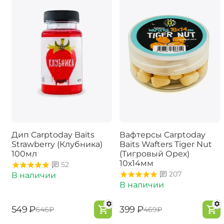
Дип Carptoday Baits
Вафтерсы Carptoday
Strawberry (Клубника)
Baits Wafters Tiger Nut
100мл
(Тигровый Орех)
10х14мм
52
207
В наличии
В наличии
‍549‍
₽
‍399‍
₽
‍646‍
₽
‍469‍
₽