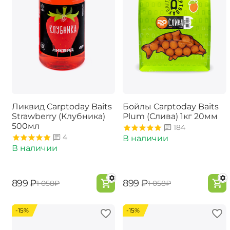
Ликвид Carptoday Baits
Бойлы Carptoday Baits
Strawberry (Клубника)
Plum (Слива) 1кг 20мм
500мл
184
4
В наличии
В наличии
‍899‍
₽
‍899‍
₽
‍1 058‍
₽
‍1 058‍
₽
-15%
-15%