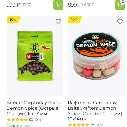
‍999‍
₽
‍899‍
₽
‍1 175‍
₽
‍1 058‍
₽
-15%
-15%
Бойлы Carptoday Baits
Вафтерсы Carptoday
Demon Spice (Острые
Baits Wafters Demon
Специи) 1кг 14мм
Spice (Острые Специи)
10х14мм
184
207
В наличии