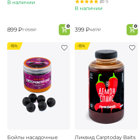
9
В наличии
В наличии
‍899‍
₽
‍399‍
₽
‍1 058‍
₽
‍487‍
₽
-15%
-15%
Бойлы насадочные
Ликвид Carptoday Baits