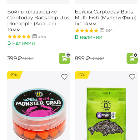
Бойлы плавающие
Бойлы Carptoday Baits
Carptoday Baits Pop Ups
Multi Fish (Мульти Фиш)
Pineapple (Ананас)
1кг 14мм
14мм
184
246
В наличии
В наличии
‍399‍
₽
‍899‍
₽
‍469‍
₽
‍1 058‍
₽
-15%
-15%