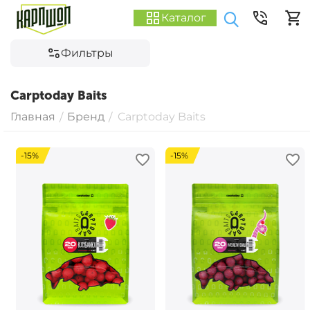
Каталог
Фильтры
Carptoday Baits
Главная
Бренд
Carptoday Baits
/
/
-15%
-15%