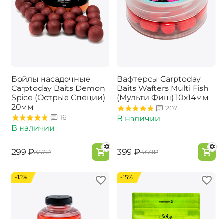
Бойлы насадочные
Вафтерсы Carptoday
Carptoday Baits Demon
Baits Wafters Multi Fish
Spice (Острые Специи)
(Мульти Фиш) 10х14мм
20мм
207
16
В наличии
В наличии
‍299‍
₽
‍399‍
₽
‍352‍
₽
‍469‍
₽
-15%
-15%