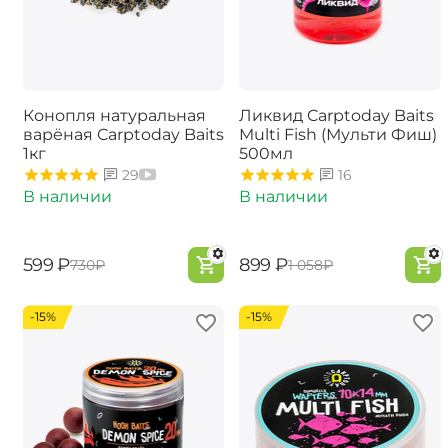
Конопля натуральная
Ликвид Carptoday Baits
варёная Carptoday Baits
Multi Fish (Мульти Фиш)
1кг
500мл
29
16
В наличии
В наличии
‍599‍
₽
‍899‍
₽
‍730‍
₽
‍1 058‍
₽
-15%
-15%