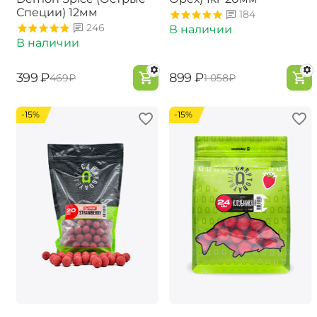
Специи) 12мм
184
246
В наличии
В наличии
‍399‍
₽
‍899‍
₽
‍469‍
₽
‍1 058‍
₽
-15%
-15%