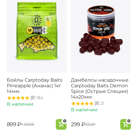
Бойлы Carptoday Baits
Дамбелсы насадочные
Pineapple (Ананас) 1кг
Carptoday Baits Demon
14мм
Spice (Острые Специи)
14х20мм
184
21
В наличии
В наличии
‍899‍
₽
‍299‍
₽
‍1 058‍
₽
‍352‍
₽