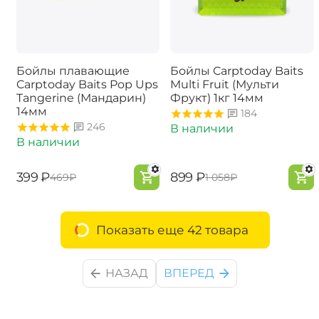
Бойлы плавающие
Бойлы Carptoday Baits
Carptoday Baits Pop Ups
Multi Fruit (Мульти
Tangerine (Мандарин)
Фрукт) 1кг 14мм
14мм
184
246
В наличии
В наличии
‍399‍
₽
‍899‍
₽
‍469‍
₽
‍1 058‍
₽
Показать еще 42 товара
НАЗАД
ВПЕРЕД