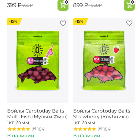
‍399‍
₽
‍899‍
₽
‍469‍
₽
‍1 058‍
₽
-15%
-15%
Бойлы Carptoday Baits
Бойлы Carptoday Baits
Multi Fish (Мульти Фиш)
Strawberry (Клубника)
1кг 24мм
1кг 24мм
184
184
В наличии
В наличии