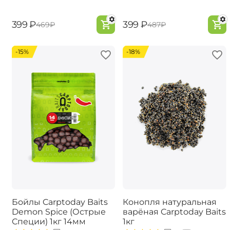
‍399‍
₽
‍399‍
₽
‍469‍
₽
‍487‍
₽
-15%
-18%
Бойлы Carptoday Baits
Конопля натуральная
Demon Spice (Острые
варёная Carptoday Baits
Специи) 1кг 14мм
1кг