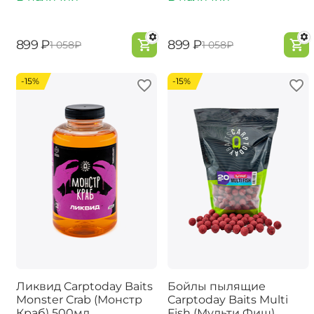
‍899‍
₽
‍899‍
₽
‍1 058‍
₽
‍1 058‍
₽
-15%
-15%
Ликвид Carptoday Baits
Бойлы пылящие
Monster Crab (Монстр
Carptoday Baits Multi
Краб) 500мл
Fish (Мульти Фиш)