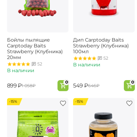
Бойлы пылящие
Дип Carptoday Baits
Carptoday Baits
Strawberry (Клубника)
Strawberry (Клубника)
100мл
20мм
52
52
В наличии
В наличии
‍899‍
₽
‍549‍
₽
‍1 058‍
₽
‍646‍
₽
-15%
-15%