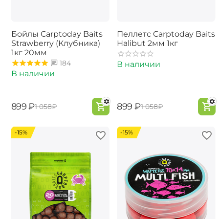
Бойлы Carptoday Baits
Пеллетс Carptoday Baits
Strawberry (Клубника)
Halibut 2мм 1кг
1кг 20мм
184
В наличии
В наличии
‍899‍
₽
‍899‍
₽
‍1 058‍
₽
‍1 058‍
₽
-15%
-15%