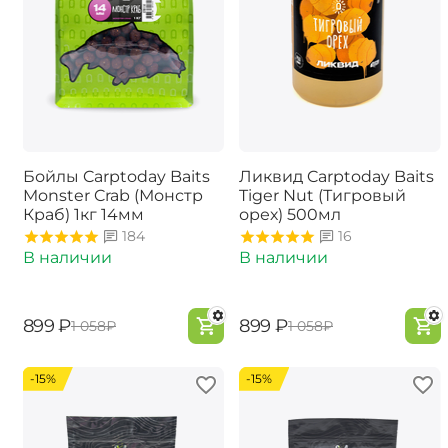
Бойлы Carptoday Baits
Ликвид Carptoday Baits
Monster Crab (Монстр
Tiger Nut (Тигровый
Краб) 1кг 14мм
орех) 500мл
184
16
В наличии
В наличии
‍899‍
₽
‍899‍
₽
‍1 058‍
₽
‍1 058‍
₽
-15%
-15%