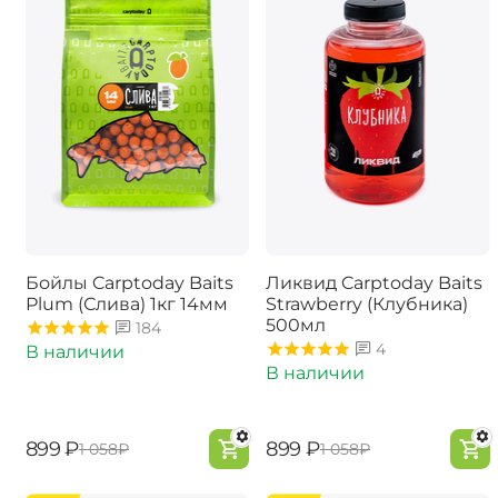
Бойлы Carptoday Baits
Ликвид Carptoday Baits
Plum (Слива) 1кг 14мм
Strawberry (Клубника)
500мл
184
4
В наличии
В наличии
‍899‍
₽
‍899‍
₽
‍1 058‍
₽
‍1 058‍
₽