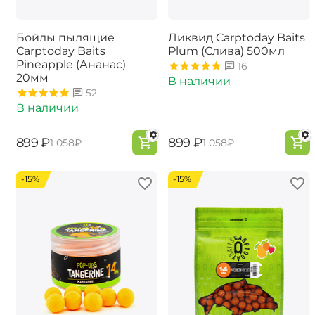
Бойлы пылящие
Ликвид Carptoday Baits
Carptoday Baits
Plum (Слива) 500мл
Pineapple (Ананас)
16
20мм
В наличии
52
В наличии
‍899‍
₽
‍899‍
₽
‍1 058‍
₽
‍1 058‍
₽
-15%
-15%