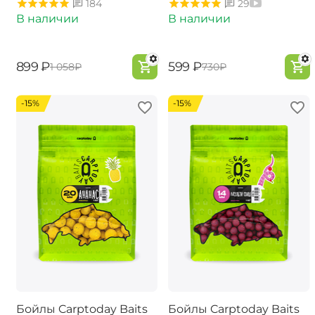
184
29
В наличии
В наличии
‍899‍
₽
‍599‍
₽
‍1 058‍
₽
‍730‍
₽
-15%
-15%
Бойлы Carptoday Baits
Бойлы Carptoday Baits