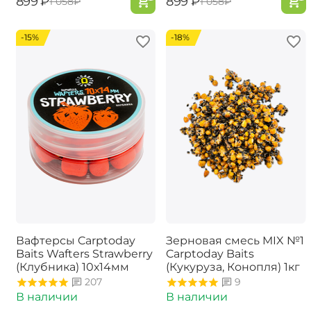
‍899‍
₽
‍899‍
₽
‍1 058‍
₽
‍1 058‍
₽
-15%
-18%
Вафтерсы Carptoday
Зерновая смесь MIX №1
Baits Wafters Strawberry
Carptoday Baits
(Клубника) 10х14мм
(Кукуруза, Конопля) 1кг
207
9
В наличии
В наличии