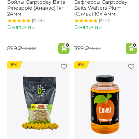
Бойлы Carptoday Baits
Вафтерсы Carptoday
Pineapple (Ананас) 1кг
Baits Wafters Plum
24мм
(Слива) 10х14мм
184
40
В наличии
В наличии
‍899‍
₽
‍399‍
₽
‍1 058‍
₽
‍469‍
₽
-15%
-15%