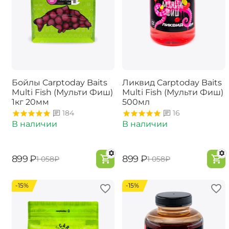
Бойлы Carptoday Baits
Ликвид Carptoday Baits
Multi Fish (Мульти Фиш)
Multi Fish (Мульти Фиш)
1кг 20мм
500мл
184
16
В наличии
В наличии
‍899‍
₽
‍899‍
₽
‍1 058‍
₽
‍1 058‍
₽
-15%
-15%