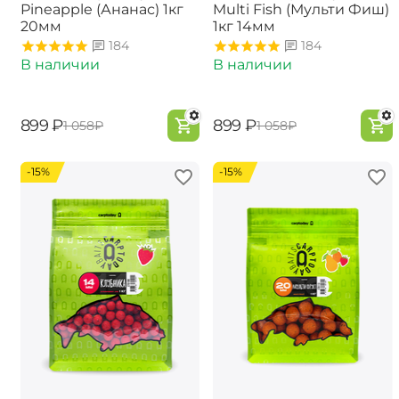
Pineapple (Ананас) 1кг
Multi Fish (Мульти Фиш)
20мм
1кг 14мм
184
184
В наличии
В наличии
‍899‍
₽
‍899‍
₽
‍1 058‍
₽
‍1 058‍
₽
-15%
-15%