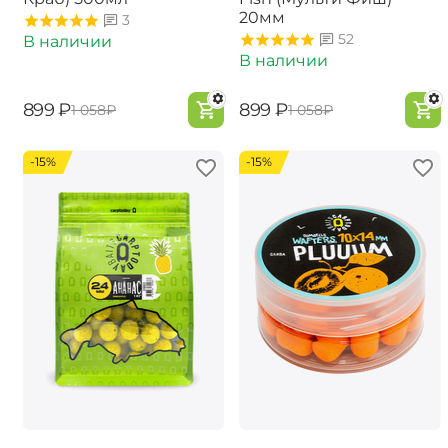
20мм
3
52
В наличии
В наличии
‍899‍
₽
‍899‍
₽
‍1 058‍
₽
‍1 058‍
₽
-15%
-15%