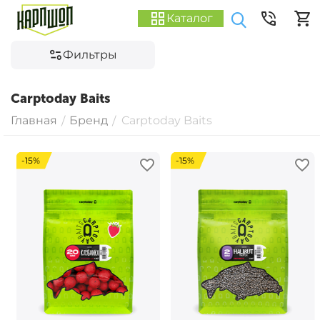
Каталог
Фильтры
Carptoday Baits
Главная
Бренд
Carptoday Baits
/
/
-15%
-15%