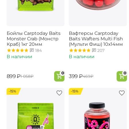
Бойлы Carptoday Baits
Вафтерсы Carptoday
Monster Crab (Монстр
Baits Wafters Multi Fish
Краб) 1кг 20мм
(Мульти Фиш) 10х14мм
184
207
В наличии
В наличии
‍899‍
₽
‍399‍
₽
‍1 058‍
₽
‍469‍
₽
-15%
-15%