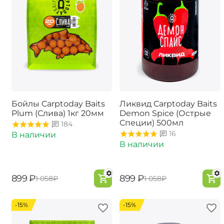
Бойлы Carptoday Baits
Ликвид Carptoday Baits
Plum (Слива) 1кг 20мм
Demon Spice (Острые
Специи) 500мл
184
16
В наличии
В наличии
‍899‍
₽
‍899‍
₽
‍1 058‍
₽
‍1 058‍
₽
-15%
-15%