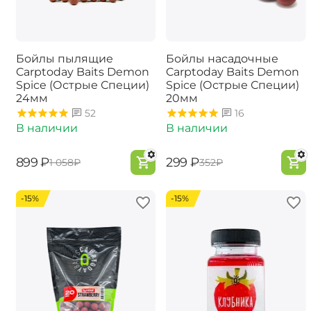
Бойлы пылящие
Бойлы насадочные
Carptoday Baits Demon
Carptoday Baits Demon
Spice (Острые Специи)
Spice (Острые Специи)
24мм
20мм
52
16
В наличии
В наличии
‍899‍
₽
‍299‍
₽
‍1 058‍
₽
‍352‍
₽
-15%
-15%