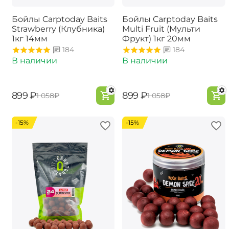
Бойлы Carptoday Baits
Бойлы Carptoday Baits
Strawberry (Клубника)
Multi Fruit (Мульти
1кг 14мм
Фрукт) 1кг 20мм
184
184
В наличии
В наличии
‍899‍
₽
‍899‍
₽
‍1 058‍
₽
‍1 058‍
₽
-15%
-15%