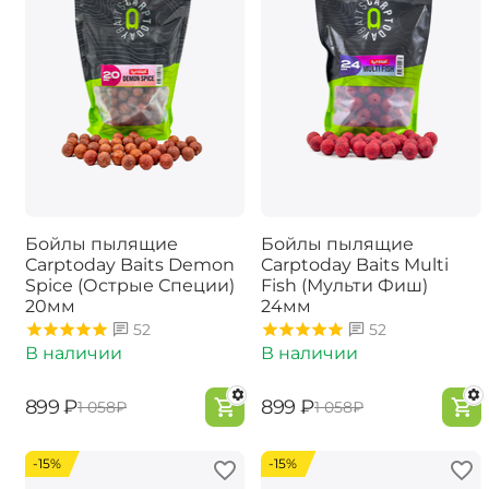
Бойлы пылящие
Бойлы пылящие
Carptoday Baits Demon
Carptoday Baits Multi
Spice (Острые Специи)
Fish (Мульти Фиш)
20мм
24мм
52
52
В наличии
В наличии
‍899‍
₽
‍899‍
₽
‍1 058‍
₽
‍1 058‍
₽
-15%
-15%