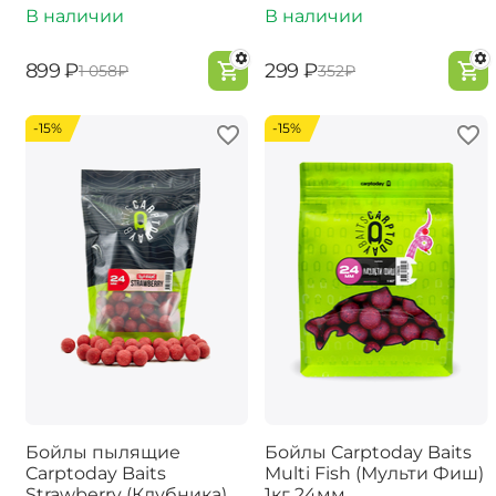
В наличии
В наличии
‍899‍
₽
‍299‍
₽
‍1 058‍
₽
‍352‍
₽
-15%
-15%
Бойлы пылящие
Бойлы Carptoday Baits
Carptoday Baits
Multi Fish (Мульти Фиш)
Strawberry (Клубника)
1кг 24мм