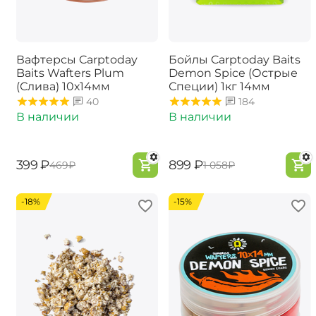
Вафтерсы Carptoday
Бойлы Carptoday Baits
Baits Wafters Plum
Demon Spice (Острые
(Слива) 10х14мм
Специи) 1кг 14мм
40
184
В наличии
В наличии
‍399‍
₽
‍899‍
₽
‍469‍
₽
‍1 058‍
₽
-18%
-15%