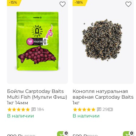
-15%
-18%
Бойлы Carptoday Baits
Конопля натуральная
Multi Fish (Мульти Фиш)
варёная Carptoday Baits
1кг 14мм
1кг
184
29
В наличии
В наличии