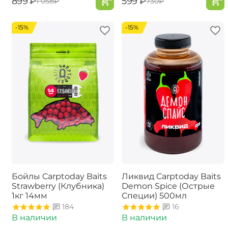
‍899‍
₽
‍599‍
₽
‍1 058‍
₽
‍730‍
₽
-15%
-15%
Бойлы Carptoday Baits
Ликвид Carptoday Baits
Strawberry (Клубника)
Demon Spice (Острые
1кг 14мм
Специи) 500мл
184
16
В наличии
В наличии