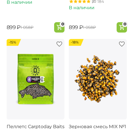
184
В наличии
В наличии
‍899‍
₽
‍899‍
₽
‍1 058‍
₽
‍1 058‍
₽
-15%
-18%
Пеллетс Carptoday Baits
Зерновая смесь MIX №1