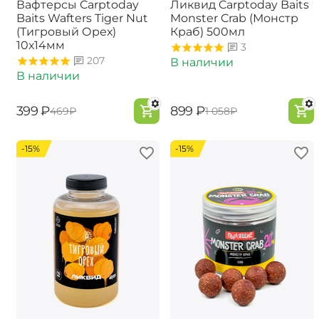
Вафтерсы Carptoday
Ликвид Carptoday Baits
Baits Wafters Tiger Nut
Monster Crab (Монстр
(Тигровый Орех)
Краб) 500мл
10х14мм
3
207
В наличии
В наличии
‍399‍
₽
‍899‍
₽
‍469‍
₽
‍1 058‍
₽
-15%
-15%