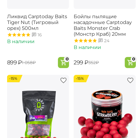
Ликвид Carptoday Baits
Бойлы пылящие
Tiger Nut (Тигровый
насадочные Carptoday
орех) 500мл
Baits Monster Crab
(Монстр Краб) 20мм
16
24
В наличии
В наличии
‍899‍
₽
‍299‍
₽
‍1 058‍
₽
‍352‍
₽
-15%
-15%