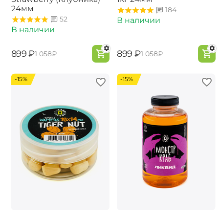
24мм
184
52
В наличии
В наличии
‍899‍
₽
‍899‍
₽
‍1 058‍
₽
‍1 058‍
₽
-15%
-15%