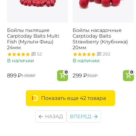
Бойлы пылящие
Бойлы насадочные
Carptoday Baits Multi
Carptoday Baits
Fish (Мульти Фиш)
Strawberry (Клубника)
24мм
20мм
52
292
В наличии
В наличии
‍899‍
₽
‍299‍
₽
‍1 058‍
₽
‍352‍
₽
Показать еще 42 товара
НАЗАД
ВПЕРЕД