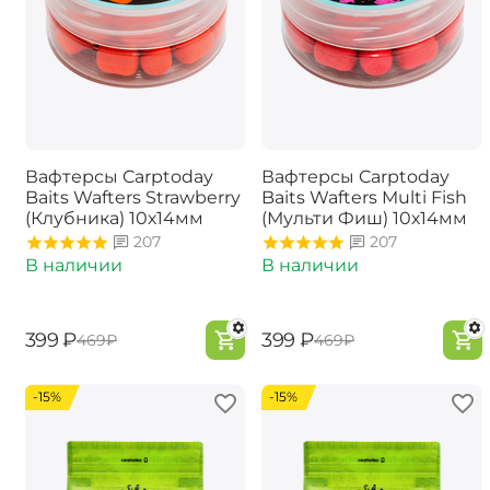
Вафтерсы Carptoday
Вафтерсы Carptoday
Baits Wafters Strawberry
Baits Wafters Multi Fish
(Клубника) 10х14мм
(Мульти Фиш) 10х14мм
207
207
В наличии
В наличии
‍399‍
₽
‍399‍
₽
‍469‍
₽
‍469‍
₽
-15%
-15%