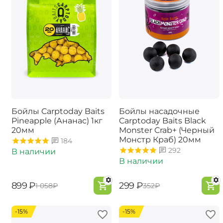
Бойлы Carptoday Baits
Бойлы насадочные
Pineapple (Ананас) 1кг
Carptoday Baits Black
20мм
Monster Crab+ (Черный
Монстр Краб) 20мм
184
292
В наличии
В наличии
‍899‍
₽
‍299‍
₽
‍1 058‍
₽
‍352‍
₽
-15%
-15%