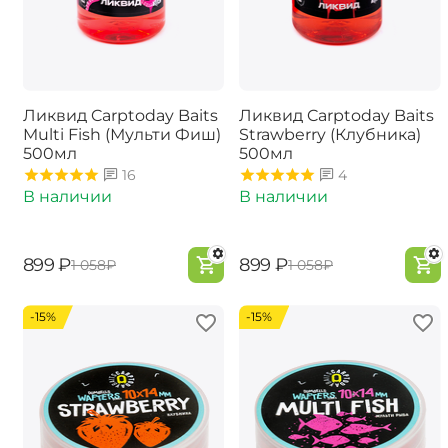
Ликвид Carptoday Baits
Ликвид Carptoday Baits
Multi Fish (Мульти Фиш)
Strawberry (Клубника)
500мл
500мл
16
4
В наличии
В наличии
‍899‍
₽
‍899‍
₽
‍1 058‍
₽
‍1 058‍
₽
-15%
-15%