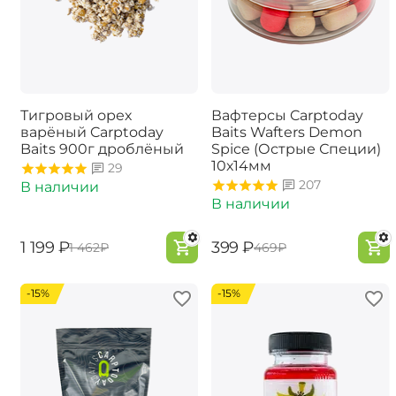
Тигровый орех
Вафтерсы Carptoday
варёный Carptoday
Baits Wafters Demon
Baits 900г дроблёный
Spice (Острые Специи)
10х14мм
29
207
В наличии
В наличии
‍1 199‍
₽
‍399‍
₽
‍1 462‍
₽
‍469‍
₽
-15%
-15%