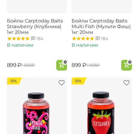
Бойлы Carptoday Baits
Бойлы Carptoday Baits
Strawberry (Клубника)
Multi Fish (Мульти Фиш)
1кг 20мм
1кг 20мм
184
184
В наличии
В наличии
‍899‍
₽
‍899‍
₽
‍1 058‍
₽
‍1 058‍
₽
-15%
-15%