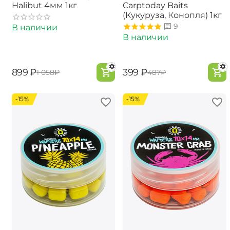
Halibut 4мм 1кг
Carptoday Baits
(Кукуруза, Конопля) 1кг
9
В наличии
В наличии
‍899‍
₽
‍399‍
₽
‍1 058‍
₽
‍487‍
₽
-15%
-15%