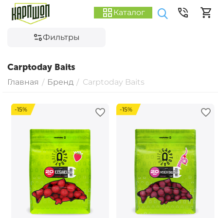
Каталог
Фильтры
Carptoday Baits
Главная
Бренд
Carptoday Baits
/
/
-15%
-15%