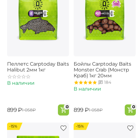
Пеллетс Carptoday Baits
Бойлы Carptoday Baits
Halibut 2мм 1кг
Monster Crab (Монстр
Краб) 1кг 20мм
184
В наличии
В наличии
‍899‍
₽
‍899‍
₽
‍1 058‍
₽
‍1 058‍
₽
-15%
-15%