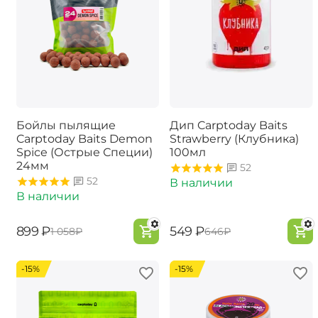
Бойлы пылящие
Дип Carptoday Baits
Carptoday Baits Demon
Strawberry (Клубника)
Spice (Острые Специи)
100мл
24мм
52
52
В наличии
В наличии
‍899‍
₽
‍549‍
₽
‍1 058‍
₽
‍646‍
₽
-15%
-15%