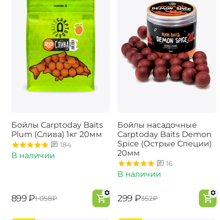
Бойлы Carptoday Baits
Бойлы насадочные
Plum (Слива) 1кг 20мм
Carptoday Baits Demon
Spice (Острые Специи)
184
20мм
В наличии
16
В наличии
‍899‍
₽
‍299‍
₽
‍1 058‍
₽
‍352‍
₽