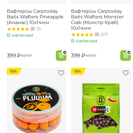
Вафтерсы Carptoday
Вафтерсы Carptoday
Baits Wafters Pineapple
Baits Wafters Monster
(Ананас) 10х14мм
Crab (Монстр Краб)
10х14мм
25
207
В наличии
В наличии
‍399‍
₽
‍399‍
₽
‍469‍
₽
‍469‍
₽
-15%
-15%