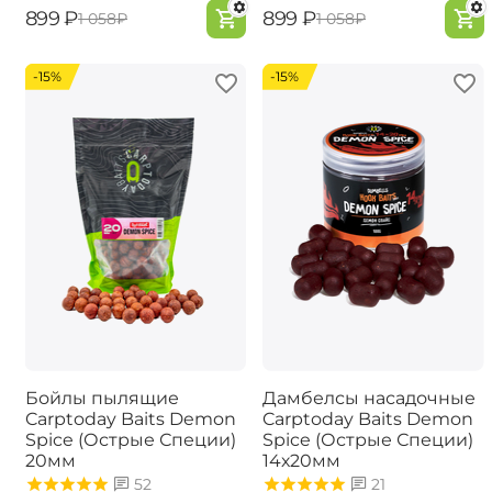
‍899‍
₽
‍899‍
₽
‍1 058‍
₽
‍1 058‍
₽
-15%
-15%
Бойлы пылящие
Дамбелсы насадочные
Carptoday Baits Demon
Carptoday Baits Demon
Spice (Острые Специи)
Spice (Острые Специи)
20мм
14х20мм
52
21