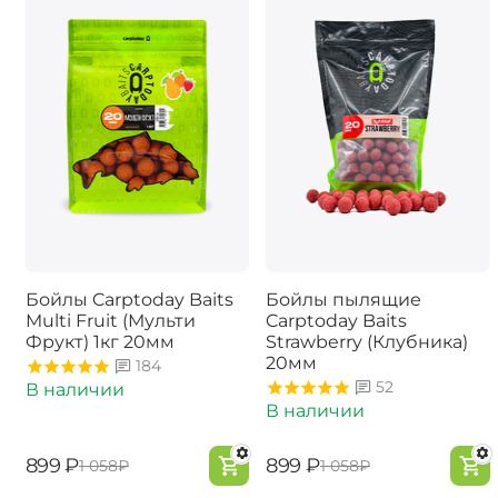
Бойлы Carptoday Baits
Бойлы пылящие
Multi Fruit (Мульти
Carptoday Baits
Фрукт) 1кг 20мм
Strawberry (Клубника)
20мм
184
52
В наличии
В наличии
‍899‍
₽
‍899‍
₽
‍1 058‍
₽
‍1 058‍
₽