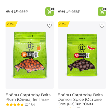
‍899‍
₽
‍899‍
₽
‍1 058‍
₽
‍1 058‍
₽
-15%
-15%
Бойлы Carptoday Baits
Бойлы Carptoday Baits
Plum (Слива) 1кг 14мм
Demon Spice (Острые
Специи) 1кг 20мм
184