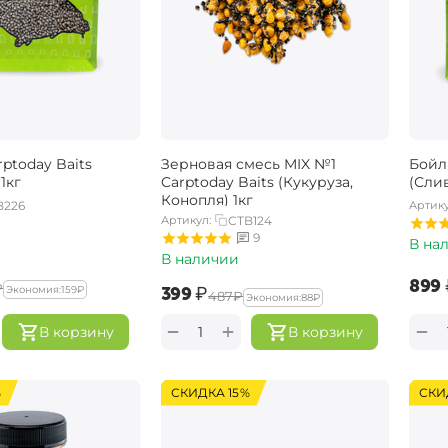
ptoday Baits
Зерновая смесь MIX №1
Бойл
1кг
Carptoday Baits (Кукуруза,
(Слив
Конопля) 1кг
B226
Артику
Артикул:
CTB124
9
В на
В наличии
‍899‍
₽
‍399‍
₽
Экономия:
‍159‍
₽
‍487‍
₽
Экономия:
‍88‍
₽
+
−
−
В корзину
В корзину
%
СКИДКА 15%
СКИ