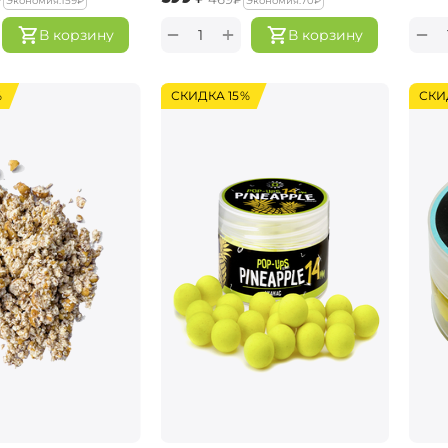
Экономия:
‍159‍
₽
Экономия:
‍70‍
₽
+
−
−
В корзину
В корзину
%
СКИДКА 15%
СКИ