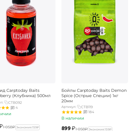
ид Carptoday Baits
Бойлы Carptoday Baits Demon
wberry (Клубника) 500мл
Spice (Острые Специи) 1кг
20мм
л:
CTB092
Артикул:
CTB119
4
184
личии
В наличии
₽
‍1 058‍
₽
‍899‍
₽
Экономия:
‍159‍
₽
‍1 058‍
₽
Экономия:
‍159‍
₽