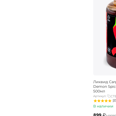
Ликвид Carp
Demon Spic
500мл
Артикул:
CT
В наличии
‍899‍
₽
‍1 058‍