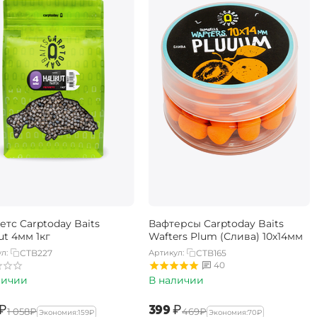
етс Carptoday Baits
Вафтерсы Carptoday Baits
ut 4мм 1кг
Wafters Plum (Слива) 10х14мм
л:
CTB227
Артикул:
CTB165
40
личии
В наличии
₽
‍399‍
₽
‍1 058‍
₽
‍469‍
₽
Экономия:
‍159‍
₽
Экономия:
‍70‍
₽