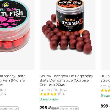
rptoday Baits
Бойлы насадочные Carptoday
Ликв
ti Fish (Мульти
Baits Demon Spice (Острые
Stra
мм
Специи) 20мм
Артику
B170
Артикул:
CTB143
207
16
В на
В наличии
‍899‍
‍299‍
₽
‍352‍
₽
Экономия:
‍70‍
₽
Экономия:
‍53‍
₽