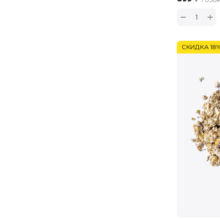
+
−
СКИДКА 18