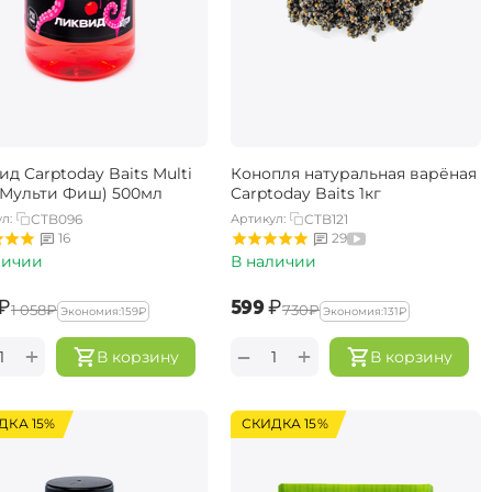
д Carptoday Baits Multi
Конопля натуральная варёная
 (Мульти Фиш) 500мл
Carptoday Baits 1кг
л:
CTB096
Артикул:
CTB121
16
29
личии
В наличии
₽
‍599‍
₽
‍1 058‍
₽
‍730‍
₽
Экономия:
‍159‍
₽
Экономия:
‍131‍
₽
+
+
−
В корзину
В корзину
ДКА 15%
СКИДКА 15%