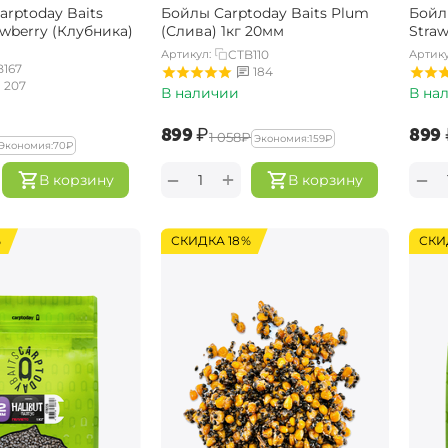
rptoday Baits
Бойлы Carptoday Baits Plum
Бойл
awberry (Клубника)
(Слива) 1кг 20мм
Straw
Артикул:
CTB110
Артику
B167
184
207
В наличии
В на
‍899‍
₽
‍899‍
‍1 058‍
₽
Экономия:
‍159‍
₽
Экономия:
‍70‍
₽
+
−
−
В корзину
В корзину
%
СКИДКА 18%
СКИ