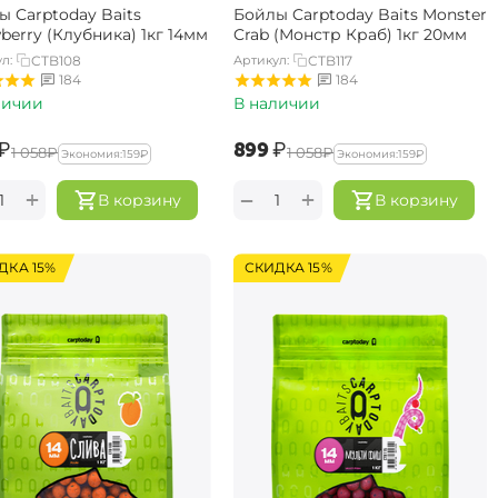
ы Carptoday Baits
Бойлы Carptoday Baits Monster
berry (Клубника) 1кг 14мм
Crab (Монстр Краб) 1кг 20мм
л:
CTB108
Артикул:
CTB117
184
184
личии
В наличии
₽
‍899‍
₽
‍1 058‍
₽
‍1 058‍
₽
Экономия:
‍159‍
₽
Экономия:
‍159‍
₽
+
+
−
В корзину
В корзину
ДКА 15%
СКИДКА 15%