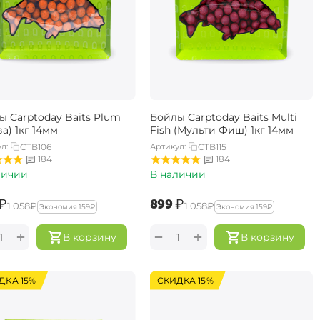
ы Carptoday Baits Plum
Бойлы Carptoday Baits Multi
а) 1кг 14мм
Fish (Мульти Фиш) 1кг 14мм
л:
CTB106
Артикул:
CTB115
184
184
личии
В наличии
₽
‍899‍
₽
‍1 058‍
₽
‍1 058‍
₽
Экономия:
‍159‍
₽
Экономия:
‍159‍
₽
+
+
−
В корзину
В корзину
ДКА 15%
СКИДКА 15%