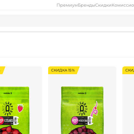
Премиум
Бренды
Скидки
Комиссио
%
СКИДКА 15%
СКИ