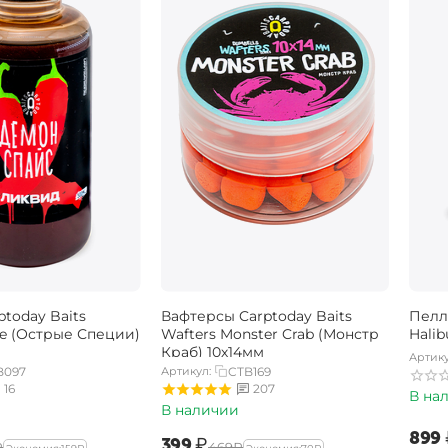
today Baits
Вафтерсы Carptoday Baits
Пелл
e (Острые Специи)
Wafters Monster Crab (Монстр
Halib
Краб) 10х14мм
Артику
B097
Артикул:
CTB169
16
207
В на
В наличии
‍899‍
‍399‍
₽
₽
‍469‍
₽