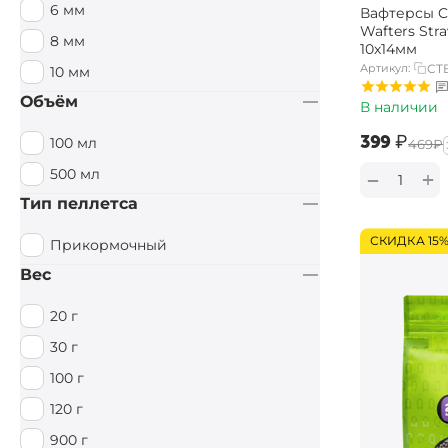
6 мм
Вафтерсы Ca
Специи / Острый
Wafters Str
8 мм
10х14мм
Тигровый орех
Артикул:
CT
10 мм
Тутти Фрутти
Объём
В наличии
Фруктовый
‍399‍
₽
100 мл
‍469‍
₽
Фруктовый / Кислый
500 мл
+
−
Цитрус
Тип пеллетса
Чеснок
СКИДКА 15
Прикормочный
Вес
20 г
30 г
100 г
120 г
900 г