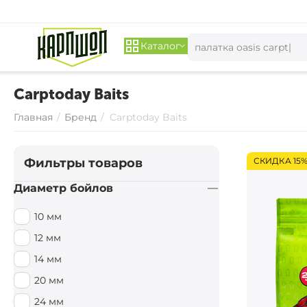
Каталог
Carptoday Baits
Главная
/
Бренд
/
Carptoday Baits
Фильтры товаров
СКИДКА 15
Диаметр бойлов
10 мм
12 мм
14 мм
20 мм
24 мм