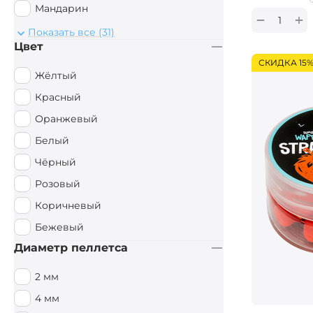
Мандарин
+
−
Монстр Краб
Показать все (31)
Цвет
Мульти Фиш
СКИДКА 15
Мульти Фрукт
Жёлтый
Мясной
Красный
Орех
Оранжевый
Острые Специи
Белый
Осьминог
Чёрный
Палтус
Розовый
Перец чили
Коричневый
Пряный
Бежевый
Рыбный
Диаметр пеллетса
Рыбный / Мясной
2 мм
Слива
4 мм
Смесь зерновых