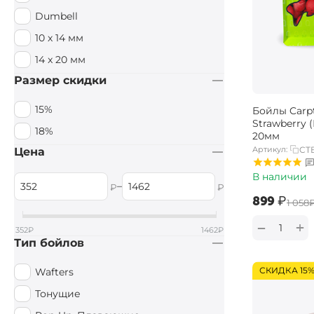
Dumbell
10 х 14 мм
14 x 20 мм
Размер скидки
15%
Бойлы Carpt
Strawberry 
18%
20мм
Артикул:
CTB
Цена
В наличии
–
₽
₽
‍899‍
₽
‍1 058‍
+
−
352
₽
1462
₽
Тип бойлов
СКИДКА 15
Wafters
Тонущие