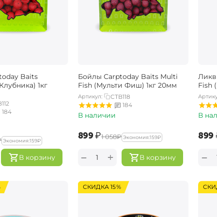
oday Baits
Бойлы Carptoday Baits Multi
Ликви
(Клубника) 1кг
Fish (Мульти Фиш) 1кг 20мм
Fish
Артикул:
CTB118
Артику
112
184
184
В наличии
В на
‍899‍
₽
‍899‍
‍1 058‍
₽
Экономия:
‍159‍
₽
₽
Экономия:
‍159‍
₽
+
−
−
В корзину
В корзину
%
СКИДКА 15%
СКИ