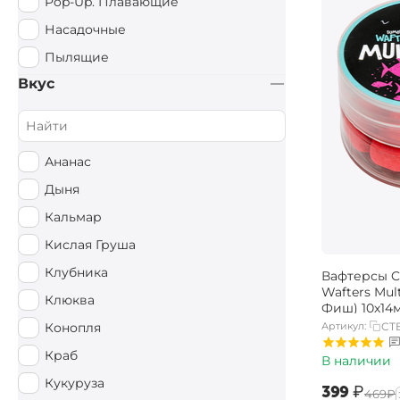
Pop-Up. Плавающие
Насадочные
Пылящие
Вкус
Ананас
Дыня
Кальмар
Кислая Груша
Клубника
Вафтерсы Ca
Wafters Mul
Клюква
Фиш) 10х14
Артикул:
CT
Конопля
Краб
В наличии
Кукуруза
‍399‍
₽
‍469‍
₽