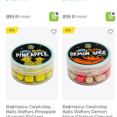
‍899‍
₽
‍899‍
₽
‍1 058‍
₽
‍1 058‍
₽
-15%
-15%
Вафтерсы Carptoday
Вафтерсы Carptoday
Baits Wafters Pineapple
Baits Wafters Demon
(Ананас) 10х14мм
Spice (Острые Специи)