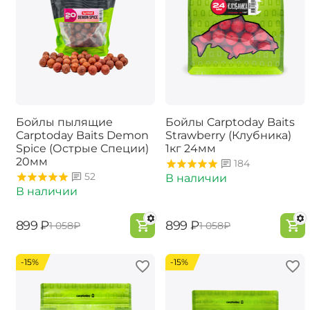
Бойлы пылящие
Бойлы Carptoday Baits
Carptoday Baits Demon
Strawberry (Клубника)
Spice (Острые Специи)
1кг 24мм
20мм
184
52
В наличии
В наличии
‍899‍
₽
‍899‍
₽
‍1 058‍
₽
‍1 058‍
₽
-15%
-15%