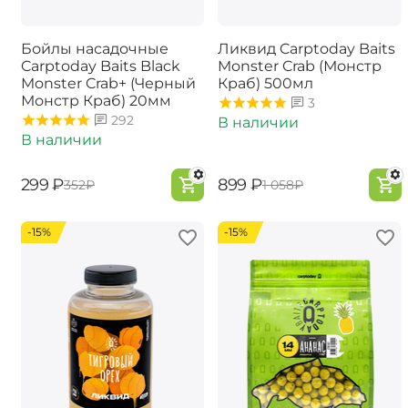
Бойлы насадочные
Ликвид Carptoday Baits
Carptoday Baits Black
Monster Crab (Монстр
Monster Crab+ (Черный
Краб) 500мл
Монстр Краб) 20мм
3
292
В наличии
В наличии
‍299‍
₽
‍899‍
₽
‍352‍
₽
‍1 058‍
₽
-15%
-15%