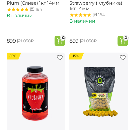
Plum (Слива) 1кг 14мм
Strawberry (Клубника)
1кг 14мм
184
184
В наличии
В наличии
‍899‍
₽
‍899‍
₽
‍1 058‍
₽
‍1 058‍
₽
-15%
-15%