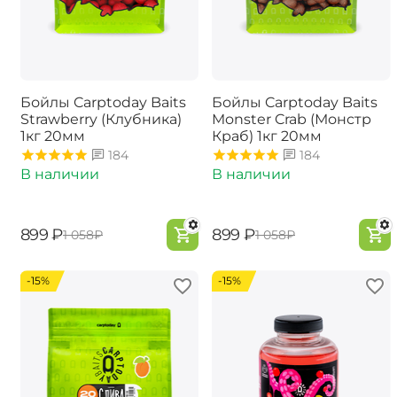
Бойлы Carptoday Baits
Бойлы Carptoday Baits
Strawberry (Клубника)
Monster Crab (Монстр
1кг 20мм
Краб) 1кг 20мм
184
184
В наличии
В наличии
‍899‍
₽
‍899‍
₽
‍1 058‍
₽
‍1 058‍
₽
-15%
-15%