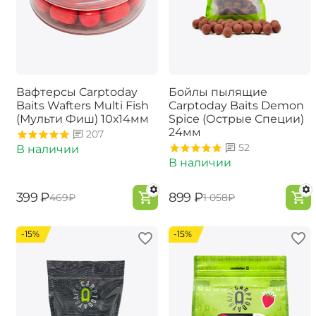
Вафтерсы Carptoday
Бойлы пылящие
Baits Wafters Multi Fish
Carptoday Baits Demon
(Мульти Фиш) 10х14мм
Spice (Острые Специи)
24мм
207
52
В наличии
В наличии
‍399‍
₽
‍899‍
₽
‍469‍
₽
‍1 058‍
₽
-15%
-15%