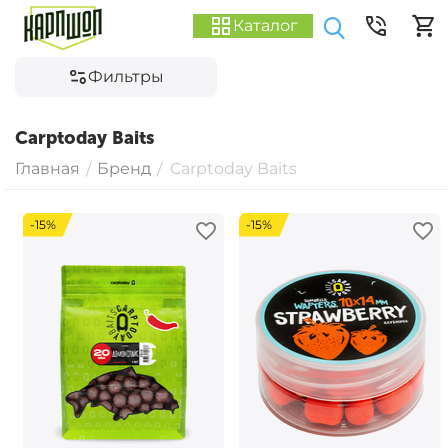
Каталог
Фильтры
Carptoday Baits
Главная
Бренд
Carptoday Baits
/
/
-15%
-15%