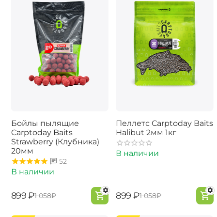
Бойлы пылящие
Пеллетс Carptoday Baits
Carptoday Baits
Halibut 2мм 1кг
Strawberry (Клубника)
20мм
В наличии
52
В наличии
‍899‍
₽
‍899‍
₽
‍1 058‍
₽
‍1 058‍
₽