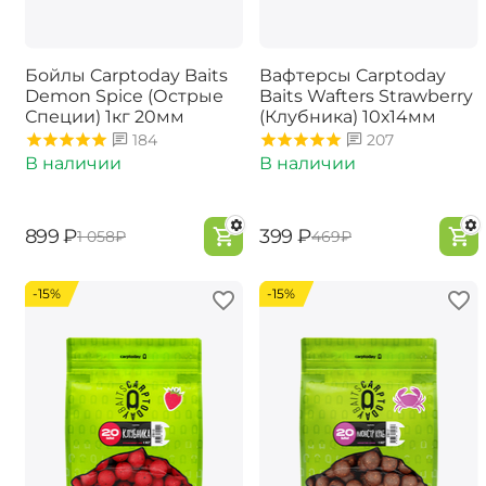
Бойлы Carptoday Baits
Вафтерсы Carptoday
Demon Spice (Острые
Baits Wafters Strawberry
Специи) 1кг 20мм
(Клубника) 10х14мм
184
207
В наличии
В наличии
‍899‍
₽
‍399‍
₽
‍1 058‍
₽
‍469‍
₽
-15%
-15%