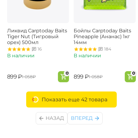
Ликвид Carptoday Baits
Бойлы Carptoday Baits
Tiger Nut (Тигровый
Pineapple (Ананас) 1кг
орех) 500мл
14мм
16
184
В наличии
В наличии
‍899‍
₽
‍899‍
₽
‍1 058‍
₽
‍1 058‍
₽
Показать еще 42 товара
НАЗАД
ВПЕРЕД