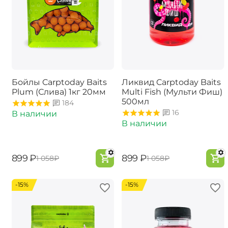
Бойлы Carptoday Baits
Ликвид Carptoday Baits
Plum (Слива) 1кг 20мм
Multi Fish (Мульти Фиш)
500мл
184
16
В наличии
В наличии
‍899‍
₽
‍899‍
₽
‍1 058‍
₽
‍1 058‍
₽
-15%
-15%