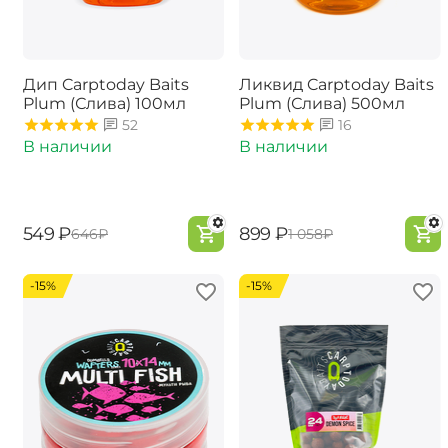
Дип Carptoday Baits
Ликвид Carptoday Baits
Plum (Слива) 100мл
Plum (Слива) 500мл
52
16
В наличии
В наличии
‍549‍
₽
‍899‍
₽
‍646‍
₽
‍1 058‍
₽
-15%
-15%