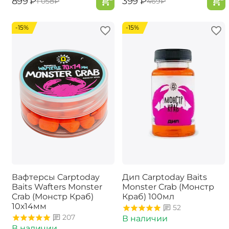
‍899‍
₽
‍399‍
₽
‍1 058‍
₽
‍469‍
₽
-15%
-15%
Вафтерсы Carptoday
Дип Carptoday Baits
Baits Wafters Monster
Monster Crab (Монстр
Crab (Монстр Краб)
Краб) 100мл
10х14мм
52
207
В наличии
В наличии