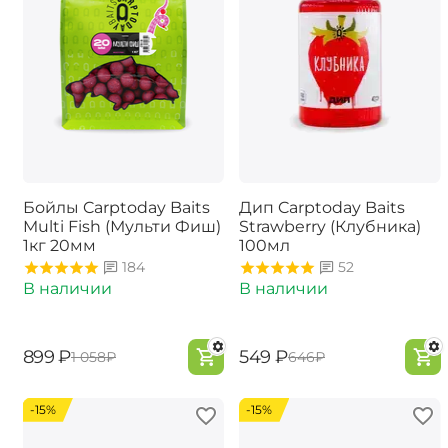
Бойлы Carptoday Baits
Дип Carptoday Baits
Multi Fish (Мульти Фиш)
Strawberry (Клубника)
1кг 20мм
100мл
184
52
В наличии
В наличии
‍899‍
₽
‍549‍
₽
‍1 058‍
₽
‍646‍
₽
-15%
-15%