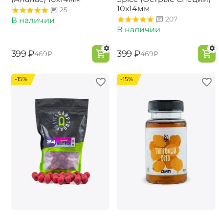
10х14мм
25
207
В наличии
В наличии
‍399‍
₽
‍399‍
₽
‍469‍
₽
‍469‍
₽
-15%
-15%