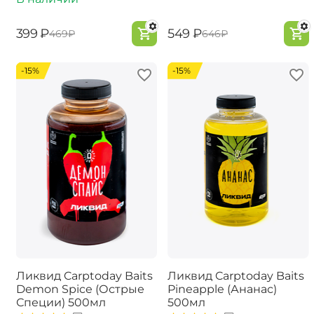
‍399‍
₽
‍549‍
₽
‍469‍
₽
‍646‍
₽
-15%
-15%
Ликвид Carptoday Baits
Ликвид Carptoday Baits
Demon Spice (Острые
Pineapple (Ананас)
Специи) 500мл
500мл