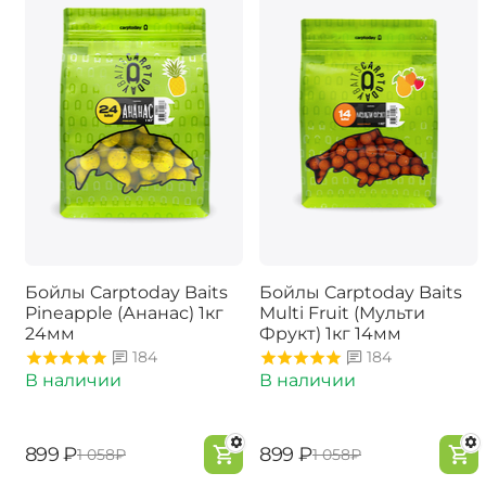
Бойлы Carptoday Baits
Бойлы Carptoday Baits
Pineapple (Ананас) 1кг
Multi Fruit (Мульти
24мм
Фрукт) 1кг 14мм
184
184
В наличии
В наличии
‍899‍
₽
‍899‍
₽
‍1 058‍
₽
‍1 058‍
₽