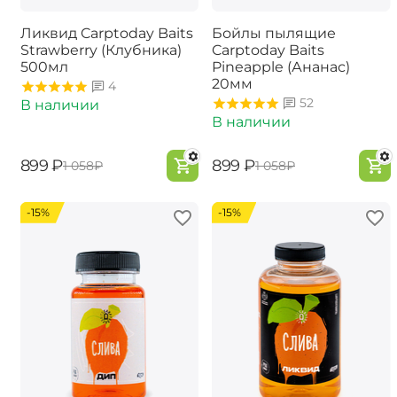
Ликвид Carptoday Baits
Бойлы пылящие
Strawberry (Клубника)
Carptoday Baits
500мл
Pineapple (Ананас)
20мм
4
52
В наличии
В наличии
‍899‍
₽
‍899‍
₽
‍1 058‍
₽
‍1 058‍
₽
-15%
-15%