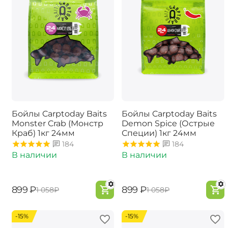
Бойлы Carptoday Baits
Бойлы Carptoday Baits
Monster Crab (Монстр
Demon Spice (Острые
Краб) 1кг 24мм
Специи) 1кг 24мм
184
184
В наличии
В наличии
‍899‍
₽
‍899‍
₽
‍1 058‍
₽
‍1 058‍
₽
-15%
-15%