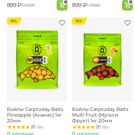
‍899‍
₽
‍899‍
₽
‍1 058‍
₽
‍1 058‍
₽
-15%
-15%
Бойлы Carptoday Baits
Бойлы Carptoday Baits
Pineapple (Ананас) 1кг
Multi Fruit (Мульти
20мм
Фрукт) 1кг 20мм
184
184
В наличии
В наличии