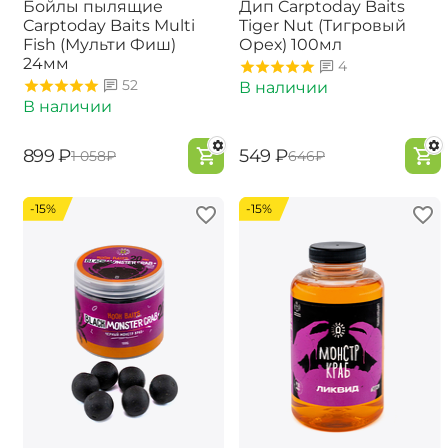
Бойлы пылящие
Дип Carptoday Baits
Carptoday Baits Multi
Tiger Nut (Тигровый
Fish (Мульти Фиш)
Орех) 100мл
24мм
4
52
В наличии
В наличии
‍899‍
₽
‍549‍
₽
‍1 058‍
₽
‍646‍
₽
-15%
-15%