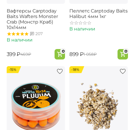
Вафтерсы Carptoday
Пеллетс Carptoday Baits
Baits Wafters Monster
Halibut 4мм 1кг
Crab (Монстр Краб)
10х14мм
В наличии
207
В наличии
‍399‍
₽
‍899‍
₽
‍469‍
₽
‍1 058‍
₽
-15%
-18%