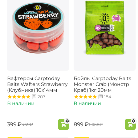
Вафтерсы Carptoday
Бойлы Carptoday Baits
Baits Wafters Strawberry
Monster Crab (Монстр
(Клубника) 10х14мм
Краб) 1кг 20мм
207
184
В наличии
В наличии
‍399‍
₽
‍899‍
₽
‍469‍
₽
‍1 058‍
₽