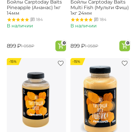
Бойлы Carptoday Baits
Бойлы Carptoday Baits
Pineapple (Ананас) 1кг
Multi Fish (Мульти Фиш)
14мм
1кг 24мм
184
184
В наличии
В наличии
‍899‍
₽
‍899‍
₽
‍1 058‍
₽
‍1 058‍
₽
-15%
-15%