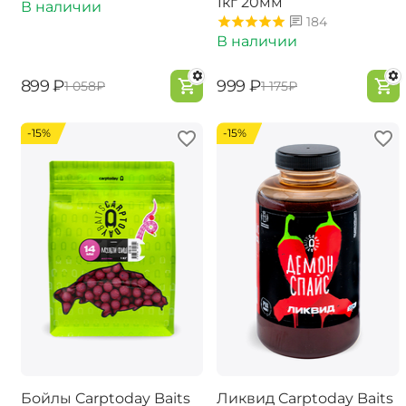
1кг 20мм
В наличии
184
В наличии
‍899‍
₽
‍999‍
₽
‍1 058‍
₽
‍1 175‍
₽
-15%
-15%
Бойлы Carptoday Baits
Ликвид Carptoday Baits