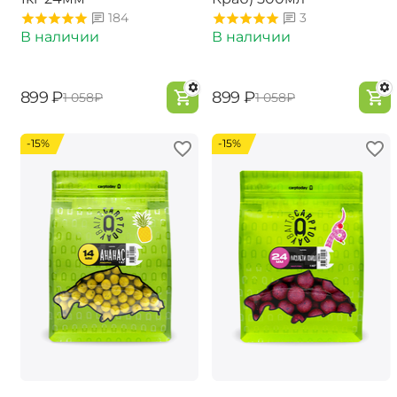
184
3
В наличии
В наличии
‍899‍
₽
‍899‍
₽
‍1 058‍
₽
‍1 058‍
₽
-15%
-15%