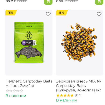
‍899‍
₽
‍899‍
₽
‍1 058‍
₽
‍1 058‍
₽
-15%
-18%
Пеллетс Carptoday Baits
Зерновая смесь MIX №1
Halibut 2мм 1кг
Carptoday Baits
(Кукуруза, Конопля) 1кг
9
В наличии
В наличии