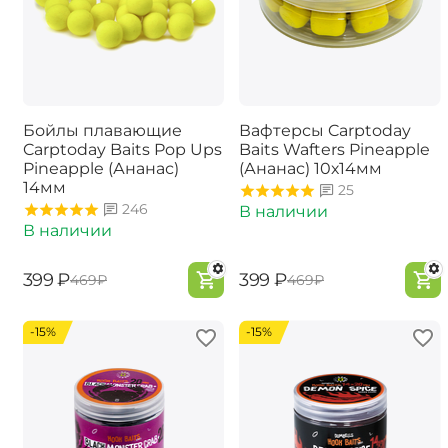
Бойлы плавающие
Вафтерсы Carptoday
Carptoday Baits Pop Ups
Baits Wafters Pineapple
Pineapple (Ананас)
(Ананас) 10х14мм
14мм
25
246
В наличии
В наличии
‍399‍
₽
‍399‍
₽
‍469‍
₽
‍469‍
₽
-15%
-15%