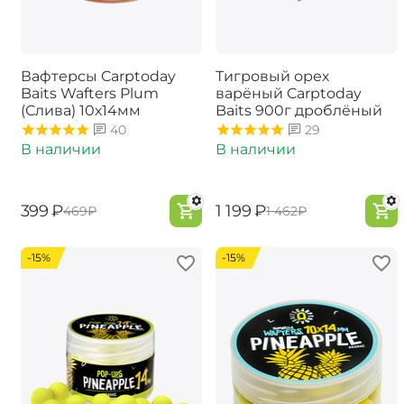
Вафтерсы Carptoday
Тигровый орех
Baits Wafters Plum
варёный Carptoday
(Слива) 10х14мм
Baits 900г дроблёный
40
29
В наличии
В наличии
‍399‍
₽
‍1 199‍
₽
‍469‍
₽
‍1 462‍
₽
-15%
-15%