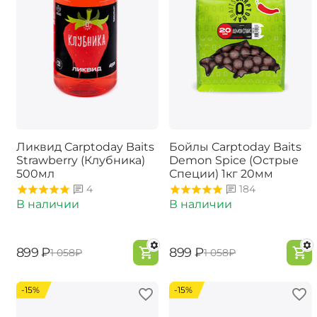
Ликвид Carptoday Baits
Бойлы Carptoday Baits
Strawberry (Клубника)
Demon Spice (Острые
500мл
Специи) 1кг 20мм
4
184
В наличии
В наличии
‍899‍
₽
‍899‍
₽
‍1 058‍
₽
‍1 058‍
₽
-15%
-15%