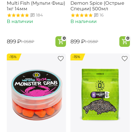
Multi Fish (Мульти Фиш)
Demon Spice (Острые
1кг 14мм
Специи) 500мл
184
16
В наличии
В наличии
‍899‍
₽
‍899‍
₽
‍1 058‍
₽
‍1 058‍
₽
-15%
-15%