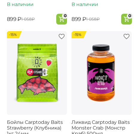
В наличии
В наличии
‍899‍
₽
‍899‍
₽
‍1 058‍
₽
‍1 058‍
₽
-15%
-15%
Бойлы Carptoday Baits
Ликвид Carptoday Baits
Strawberry (Клубника)
Monster Crab (Монстр
1кг 24мм
Краб) 500мл