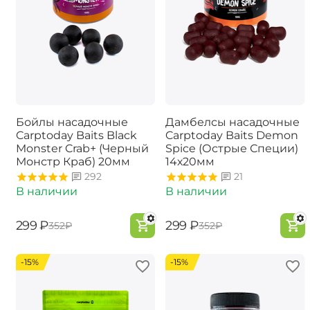
Бойлы насадочные
Дамбелсы насадочные
Carptoday Baits Black
Carptoday Baits Demon
Monster Crab+ (Черный
Spice (Острые Специи)
Монстр Краб) 20мм
14х20мм
292
21
В наличии
В наличии
‍299‍
₽
‍299‍
₽
‍352‍
₽
‍352‍
₽
-15%
-15%