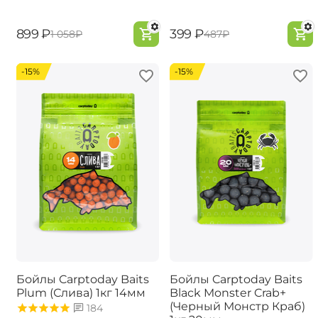
‍899‍
₽
‍399‍
₽
‍1 058‍
₽
‍487‍
₽
-15%
-15%
Бойлы Carptoday Baits
Бойлы Carptoday Baits
Plum (Слива) 1кг 14мм
Black Monster Crab+
(Черный Монстр Краб)
184