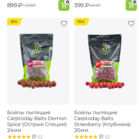
‍899‍
₽
‍399‍
₽
‍1 058‍
₽
‍469‍
₽
-15%
-15%
Бойлы пылящие
Бойлы пылящие
Carptoday Baits Demon
Carptoday Baits
Spice (Острые Специи)
Strawberry (Клубника)
24мм
20мм
52
52