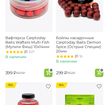
Вафтерсы Carptoday
Бойлы насадочные
Baits Wafters Multi Fish
Carptoday Baits Demon
(Мульти Фиш) 10х14мм
Spice (Острые Специи)
20мм
207
16
В наличии
В наличии
‍399‍
₽
‍299‍
₽
‍469‍
₽
‍352‍
₽
-15%
-15%