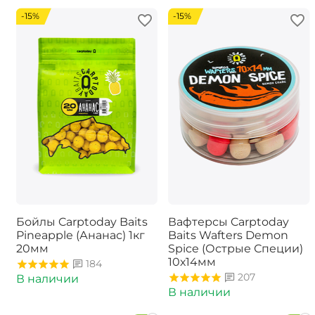
-15%
-15%
Бойлы Carptoday Baits
Вафтерсы Carptoday
Pineapple (Ананас) 1кг
Baits Wafters Demon
20мм
Spice (Острые Специи)
10х14мм
184
207
В наличии
В наличии