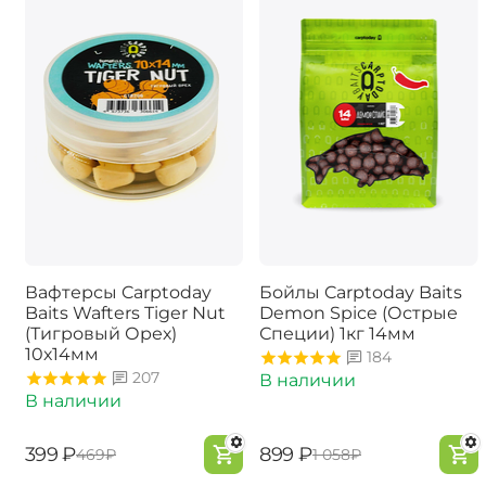
Вафтерсы Carptoday
Бойлы Carptoday Baits
Baits Wafters Tiger Nut
Demon Spice (Острые
(Тигровый Орех)
Специи) 1кг 14мм
10х14мм
184
207
В наличии
В наличии
‍399‍
₽
‍899‍
₽
‍469‍
₽
‍1 058‍
₽