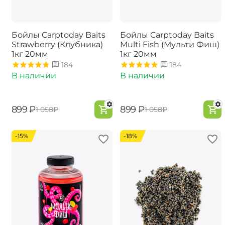
Бойлы Carptoday Baits
Бойлы Carptoday Baits
Strawberry (Клубника)
Multi Fish (Мульти Фиш)
1кг 20мм
1кг 20мм
184
184
В наличии
В наличии
‍899‍
₽
‍899‍
₽
‍1 058‍
₽
‍1 058‍
₽
-15%
-18%