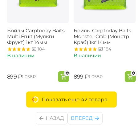
Бойлы Carptoday Baits
Бойлы Carptoday Baits
Multi Fruit (Мульти
Monster Crab (Монстр
Фрукт) 1кг 14мм
Краб) 1кг 14мм
184
184
В наличии
В наличии
‍899‍
₽
‍899‍
₽
‍1 058‍
₽
‍1 058‍
₽
Показать еще 42 товара
НАЗАД
ВПЕРЕД