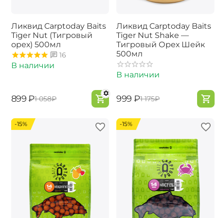
Ликвид Carptoday Baits
Ликвид Carptoday Baits
Tiger Nut (Тигровый
Tiger Nut Shake —
орех) 500мл
Тигровый Орех Шейк
500мл
16
В наличии
В наличии
‍899‍
₽
‍999‍
₽
‍1 058‍
₽
‍1 175‍
₽
-15%
-15%