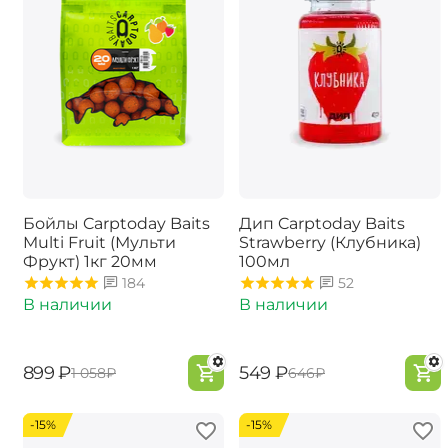
Бойлы Carptoday Baits
Дип Carptoday Baits
Multi Fruit (Мульти
Strawberry (Клубника)
Фрукт) 1кг 20мм
100мл
184
52
В наличии
В наличии
‍899‍
₽
‍549‍
₽
‍1 058‍
₽
‍646‍
₽
-15%
-15%