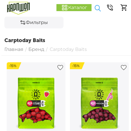
Каталог
Фильтры
Carptoday Baits
Главная
Бренд
Carptoday Baits
/
/
-15%
-15%