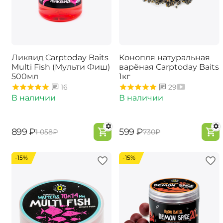
Ликвид Carptoday Baits
Конопля натуральная
Multi Fish (Мульти Фиш)
варёная Carptoday Baits
500мл
1кг
16
29
В наличии
В наличии
‍899‍
₽
‍599‍
₽
‍1 058‍
₽
‍730‍
₽
-15%
-15%