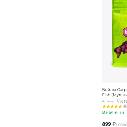
Бойлы Carpt
Fish (Мульт
Артикул:
CTB
В наличии
‍899‍
₽
‍1 058‍