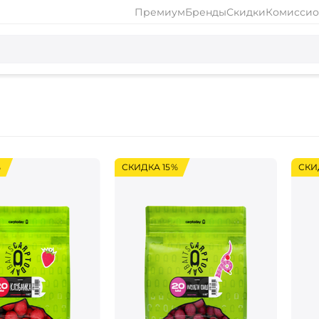
Премиум
Бренды
Скидки
Комиссио
%
СКИДКА 15%
СКИ