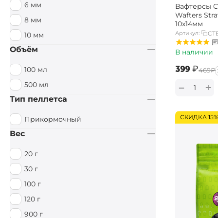
6 мм
Вафтерсы Ca
Специи / Острый
Wafters Str
8 мм
10х14мм
Тигровый орех
Артикул:
CT
10 мм
Тутти Фрутти
Объём
В наличии
Фруктовый
‍399‍
₽
100 мл
‍469‍
₽
Фруктовый / Кислый
500 мл
+
−
Цитрус
Тип пеллетса
Чеснок
СКИДКА 15
Прикормочный
Вес
20 г
30 г
100 г
120 г
900 г