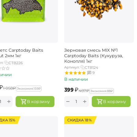
етс Carptoday Baits
Зерновая смесь MIX №1
ut 2мм 1кг
Carptoday Baits (Кукуруза,
Конопля) 1кг
л:
CTB226
Артикул:
CTB124
9
личии
В наличии
₽
‍1 058‍
₽
‍399‍
₽
Экономия:
‍159‍
₽
‍487‍
₽
Экономия:
‍88‍
₽
+
+
−
В корзину
В корзину
ДКА 15%
СКИДКА 18%