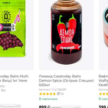
oday Baits Multi
Ликвид Carptoday Baits
Вафт
и Фиш) 1кг 14мм
Demon Spice (Острые Специи)
Wafte
500мл
Краб
115
Артикул:
CTB097
Артику
184
16
В наличии
В на
₽
‍899‍
₽
‍399‍
Экономия:
‍159‍
₽
‍1 058‍
₽