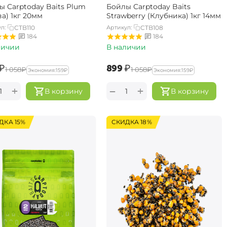
ы Carptoday Baits Plum
Бойлы Carptoday Baits
а) 1кг 20мм
Strawberry (Клубника) 1кг 14мм
л:
CTB110
Артикул:
CTB108
184
184
личии
В наличии
₽
‍899‍
₽
‍1 058‍
₽
‍1 058‍
₽
Экономия:
‍159‍
₽
Экономия:
‍159‍
₽
+
+
−
В корзину
В корзину
ДКА 15%
СКИДКА 18%