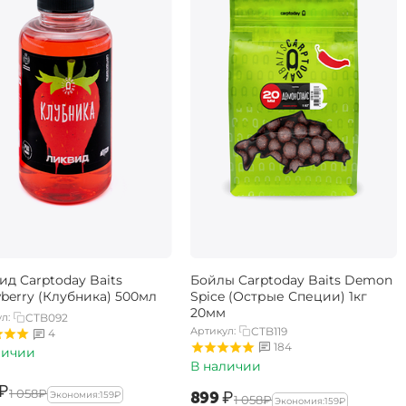
ид Carptoday Baits
Бойлы Carptoday Baits Demon
wberry (Клубника) 500мл
Spice (Острые Специи) 1кг
20мм
л:
CTB092
Артикул:
CTB119
4
184
личии
В наличии
₽
‍1 058‍
₽
‍899‍
₽
Экономия:
‍159‍
₽
‍1 058‍
₽
Экономия:
‍159‍
₽