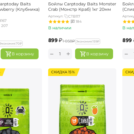
rptoday Baits
Бойлы Carptoday Baits Monster
Бойл
awberry (Клубника)
Crab (Монстр Краб) 1кг 20мм
(Слив
Артикул:
CTB117
Артику
B167
184
207
В наличии
В на
‍899‍
₽
‍899‍
‍1 058‍
₽
Экономия:
‍159‍
₽
Экономия:
‍70‍
₽
+
−
−
В корзину
В корзину
%
СКИДКА 15%
СКИ