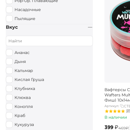
Pop-Up. Плавающие
Насадочные
Пылящие
Вкус
Ананас
Дыня
Кальмар
Кислая Груша
Клубника
Вафтерсы Ca
Wafters Mul
Клюква
Фиш) 10х14
Артикул:
CT
Конопля
Краб
В наличии
Кукуруза
‍399‍
₽
‍469‍
₽