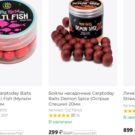
rptoday Baits
Бойлы насадочные Carptoday
Ликв
ti Fish (Мульти
Baits Demon Spice (Острые
Stra
мм
Специи) 20мм
Артику
B170
Артикул:
CTB143
207
16
В на
В наличии
‍899‍
‍299‍
₽
‍352‍
₽
Экономия:
‍70‍
₽
Экономия:
‍53‍
₽