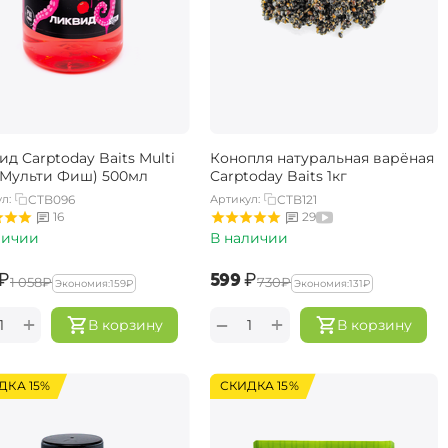
д Carptoday Baits Multi
Конопля натуральная варёная
 (Мульти Фиш) 500мл
Carptoday Baits 1кг
л:
CTB096
Артикул:
CTB121
16
29
личии
В наличии
₽
‍599‍
₽
‍1 058‍
₽
‍730‍
₽
Экономия:
‍159‍
₽
Экономия:
‍131‍
₽
+
+
−
В корзину
В корзину
ДКА 15%
СКИДКА 15%