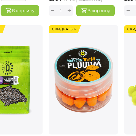
Экономия:
‍159‍
₽
+
−
−
В корзину
В корзину
%
СКИДКА 15%
СКИ