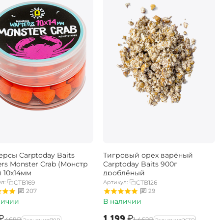
ерсы Carptoday Baits
Тигровый орех варёный
rs Monster Crab (Монстр
Carptoday Baits 900г
) 10х14мм
дроблёный
л:
CTB169
Артикул:
CTB126
207
29
личии
В наличии
₽
‍1 199‍
₽
‍469‍
₽
‍1 462‍
₽