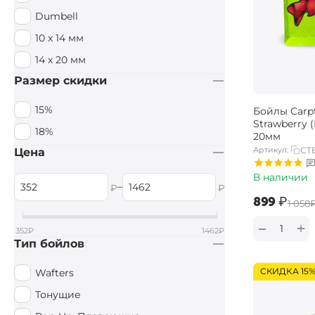
Dumbell
10 х 14 мм
14 x 20 мм
Размер скидки
15%
Бойлы Carpt
Strawberry 
18%
20мм
Артикул:
CTB
Цена
В наличии
–
₽
₽
‍899‍
₽
‍1 058‍
+
−
352
₽
1462
₽
Тип бойлов
СКИДКА 15
Wafters
Тонущие