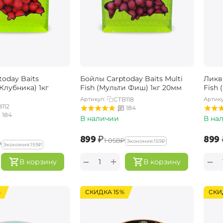
oday Baits
Бойлы Carptoday Baits Multi
Ликви
(Клубника) 1кг
Fish (Мульти Фиш) 1кг 20мм
Fish
Артикул:
CTB118
Артику
112
184
184
В наличии
В на
‍899‍
₽
‍899‍
‍1 058‍
₽
Экономия:
‍159‍
₽
₽
Экономия:
‍159‍
₽
+
−
−
В корзину
В корзину
%
СКИДКА 15%
СКИ