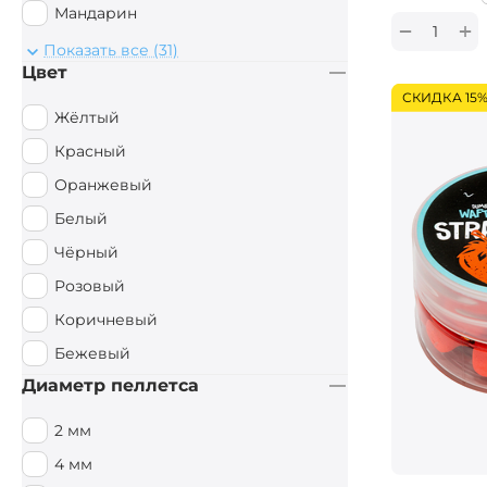
Мандарин
+
−
Монстр Краб
Показать все (31)
Цвет
Мульти Фиш
СКИДКА 15
Мульти Фрукт
Жёлтый
Мясной
Красный
Орех
Оранжевый
Острые Специи
Белый
Осьминог
Чёрный
Палтус
Розовый
Перец чили
Коричневый
Пряный
Бежевый
Рыбный
Диаметр пеллетса
Рыбный / Мясной
2 мм
Слива
4 мм
Смесь зерновых