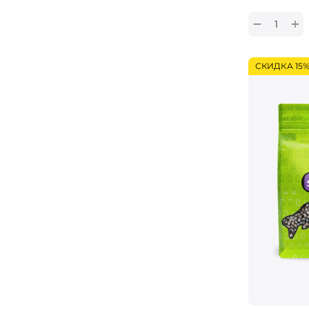
+
−
СКИДКА 15