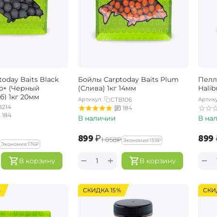
oday Baits Black
Бойлы Carptoday Baits Plum
Пелл
ab+ (Черный
(Слива) 1кг 14мм
Halib
б) 1кг 20мм
Артикул:
CTB106
Артику
B214
184
184
В наличии
В на
‍899‍
₽
‍899‍
‍1 058‍
₽
Экономия:
‍159‍
₽
Экономия:
‍176‍
₽
+
−
−
В корзину
В корзину
%
СКИДКА 15%
СКИ