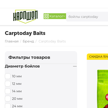
Каталог
Carptoday Baits
Главная
/
Бренд
/
Carptoday Baits
Фильтры товаров
СКИДКА 15
Диаметр бойлов
10 мм
12 мм
14 мм
20 мм
24 мм