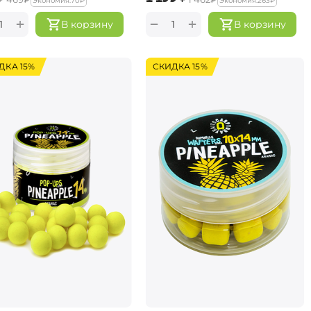
Экономия:
‍70‍
₽
Экономия:
‍263‍
₽
+
+
−
В корзину
В корзину
ДКА 15%
СКИДКА 15%