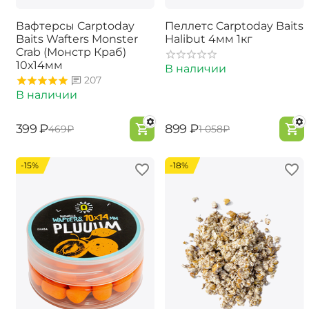
Вафтерсы Carptoday
Пеллетс Carptoday Baits
Baits Wafters Monster
Halibut 4мм 1кг
Crab (Монстр Краб)
10х14мм
В наличии
207
В наличии
‍399‍
₽
‍899‍
₽
‍469‍
₽
‍1 058‍
₽
-15%
-18%