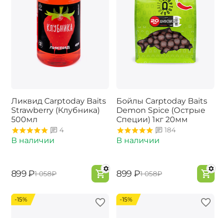
Ликвид Carptoday Baits
Бойлы Carptoday Baits
Strawberry (Клубника)
Demon Spice (Острые
500мл
Специи) 1кг 20мм
4
184
В наличии
В наличии
‍899‍
₽
‍899‍
₽
‍1 058‍
₽
‍1 058‍
₽
-15%
-15%