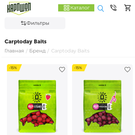
Каталог
Фильтры
Carptoday Baits
Главная
Бренд
Carptoday Baits
/
/
-15%
-15%