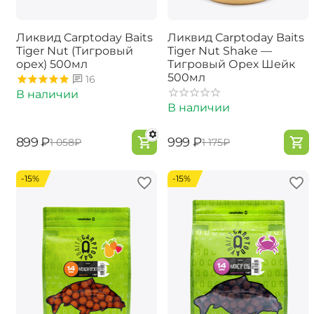
Ликвид Carptoday Baits
Ликвид Carptoday Baits
Tiger Nut (Тигровый
Tiger Nut Shake —
орех) 500мл
Тигровый Орех Шейк
500мл
16
В наличии
В наличии
‍899‍
₽
‍999‍
₽
‍1 058‍
₽
‍1 175‍
₽
-15%
-15%