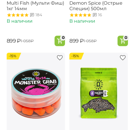
Multi Fish (Мульти Фиш)
Demon Spice (Острые
1кг 14мм
Специи) 500мл
184
16
В наличии
В наличии
‍899‍
₽
‍899‍
₽
‍1 058‍
₽
‍1 058‍
₽
-15%
-15%