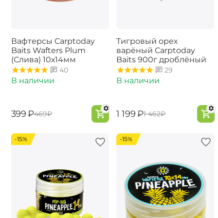
Вафтерсы Carptoday
Тигровый орех
Baits Wafters Plum
варёный Carptoday
(Слива) 10х14мм
Baits 900г дроблёный
40
29
В наличии
В наличии
‍399‍
₽
‍1 199‍
₽
‍469‍
₽
‍1 462‍
₽
-15%
-15%