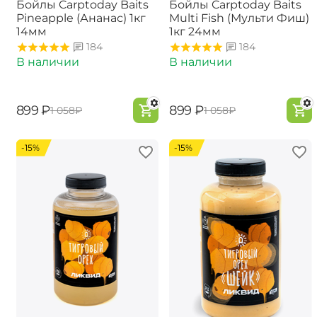
Бойлы Carptoday Baits
Бойлы Carptoday Baits
Pineapple (Ананас) 1кг
Multi Fish (Мульти Фиш)
14мм
1кг 24мм
184
184
В наличии
В наличии
‍899‍
₽
‍899‍
₽
‍1 058‍
₽
‍1 058‍
₽
-15%
-15%