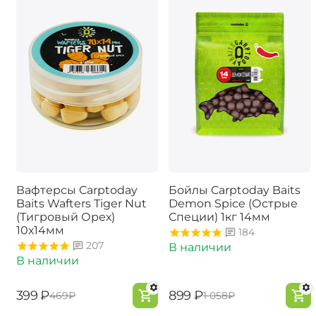
Вафтерсы Carptoday
Бойлы Carptoday Baits
Baits Wafters Tiger Nut
Demon Spice (Острые
(Тигровый Орех)
Специи) 1кг 14мм
10х14мм
184
207
В наличии
В наличии
‍399‍
₽
‍899‍
₽
‍469‍
₽
‍1 058‍
₽