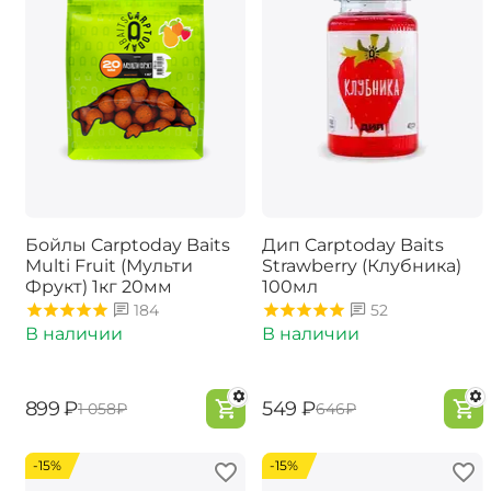
Бойлы Carptoday Baits
Дип Carptoday Baits
Multi Fruit (Мульти
Strawberry (Клубника)
Фрукт) 1кг 20мм
100мл
184
52
В наличии
В наличии
‍899‍
₽
‍549‍
₽
‍1 058‍
₽
‍646‍
₽
-15%
-15%