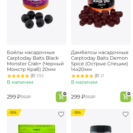
Бойлы насадочные
Дамбелсы насадочные
Carptoday Baits Black
Carptoday Baits Demon
Monster Crab+ (Черный
Spice (Острые Специи)
Монстр Краб) 20мм
14х20мм
292
21
В наличии
В наличии
‍299‍
₽
‍299‍
₽
‍352‍
₽
‍352‍
₽
-15%
-15%