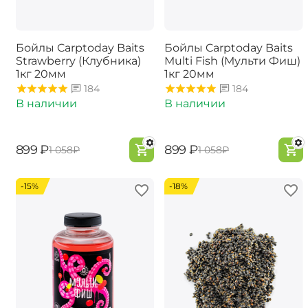
Бойлы Carptoday Baits
Бойлы Carptoday Baits
Strawberry (Клубника)
Multi Fish (Мульти Фиш)
1кг 20мм
1кг 20мм
184
184
В наличии
В наличии
‍899‍
₽
‍899‍
₽
‍1 058‍
₽
‍1 058‍
₽
-15%
-18%