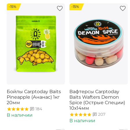
-15%
-15%
Бойлы Carptoday Baits
Вафтерсы Carptoday
Pineapple (Ананас) 1кг
Baits Wafters Demon
20мм
Spice (Острые Специи)
10х14мм
184
207
В наличии
В наличии