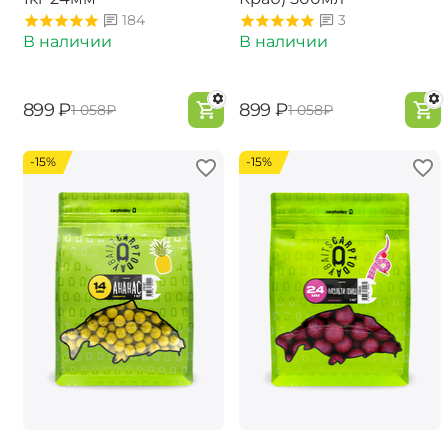
184
3
В наличии
В наличии
‍899‍
₽
‍899‍
₽
‍1 058‍
₽
‍1 058‍
₽
-15%
-15%