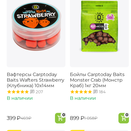
Вафтерсы Carptoday
Бойлы Carptoday Baits
Baits Wafters Strawberry
Monster Crab (Монстр
(Клубника) 10х14мм
Краб) 1кг 20мм
207
184
В наличии
В наличии
‍399‍
₽
‍899‍
₽
‍469‍
₽
‍1 058‍
₽