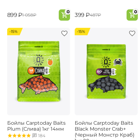
‍899‍
₽
‍399‍
₽
‍1 058‍
₽
‍487‍
₽
-15%
-15%
Бойлы Carptoday Baits
Бойлы Carptoday Baits
Plum (Слива) 1кг 14мм
Black Monster Crab+
(Черный Монстр Краб)
184