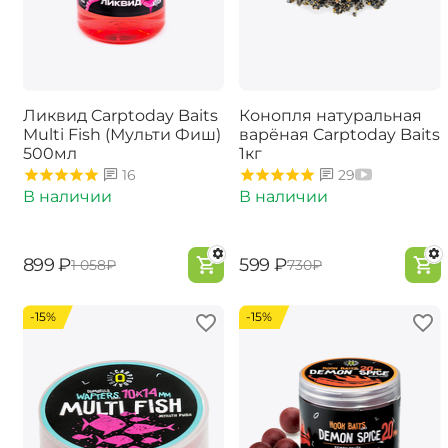
Ликвид Carptoday Baits
Конопля натуральная
Multi Fish (Мульти Фиш)
варёная Carptoday Baits
500мл
1кг
16
29
В наличии
В наличии
‍899‍
₽
‍599‍
₽
‍1 058‍
₽
‍730‍
₽
-15%
-15%