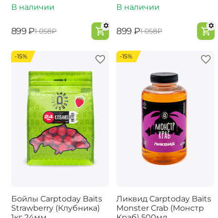
В наличии
В наличии
‍899‍
₽
‍899‍
₽
‍1 058‍
₽
‍1 058‍
₽
-15%
-15%
Бойлы Carptoday Baits
Ликвид Carptoday Baits
Strawberry (Клубника)
Monster Crab (Монстр
1кг 24мм
Краб) 500мл