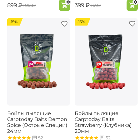
‍899‍
₽
‍399‍
₽
‍1 058‍
₽
‍469‍
₽
-15%
-15%
Бойлы пылящие
Бойлы пылящие
Carptoday Baits Demon
Carptoday Baits
Spice (Острые Специи)
Strawberry (Клубника)
24мм
20мм
52
52