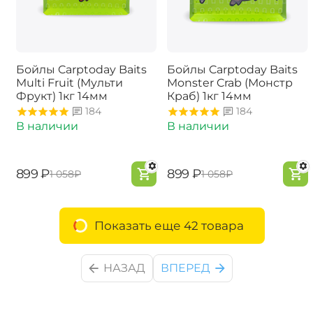
Бойлы Carptoday Baits
Бойлы Carptoday Baits
Multi Fruit (Мульти
Monster Crab (Монстр
Фрукт) 1кг 14мм
Краб) 1кг 14мм
184
184
В наличии
В наличии
‍899‍
₽
‍899‍
₽
‍1 058‍
₽
‍1 058‍
₽
Показать еще 42 товара
НАЗАД
ВПЕРЕД