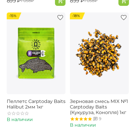
‍899‍
₽
‍899‍
₽
‍1 058‍
₽
‍1 058‍
₽
-15%
-18%
Пеллетс Carptoday Baits
Зерновая смесь MIX №1
Halibut 2мм 1кг
Carptoday Baits
(Кукуруза, Конопля) 1кг
9
В наличии
В наличии