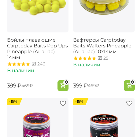
Бойлы плавающие
Вафтерсы Carptoday
Carptoday Baits Pop Ups
Baits Wafters Pineapple
Pineapple (Ананас)
(Ананас) 10х14мм
14мм
25
246
В наличии
В наличии
‍399‍
₽
‍399‍
₽
‍469‍
₽
‍469‍
₽
-15%
-15%