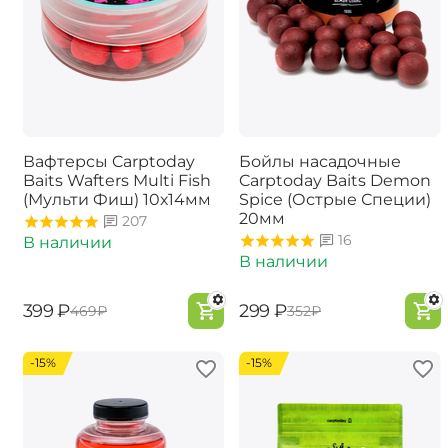
Вафтерсы Carptoday
Бойлы насадочные
Baits Wafters Multi Fish
Carptoday Baits Demon
(Мульти Фиш) 10х14мм
Spice (Острые Специи)
20мм
207
16
В наличии
В наличии
‍399‍
₽
‍299‍
₽
‍469‍
₽
‍352‍
₽
-15%
-15%