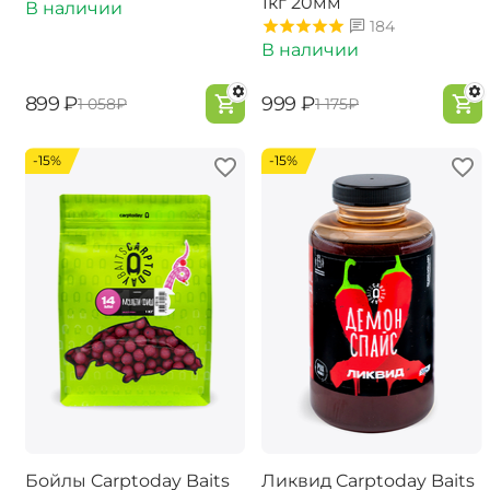
1кг 20мм
В наличии
184
В наличии
‍899‍
₽
‍999‍
₽
‍1 058‍
₽
‍1 175‍
₽
-15%
-15%
Бойлы Carptoday Baits
Ликвид Carptoday Baits