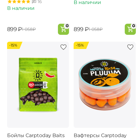
16
В наличии
В наличии
‍899‍
₽
‍899‍
₽
‍1 058‍
₽
‍1 058‍
₽
-15%
-15%
Бойлы Carptoday Baits
Вафтерсы Carptoday