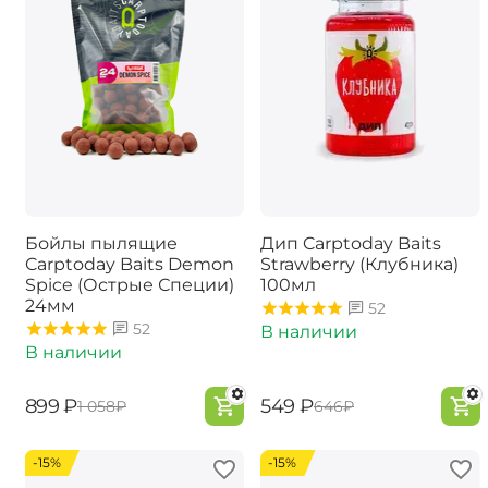
Бойлы пылящие
Дип Carptoday Baits
Carptoday Baits Demon
Strawberry (Клубника)
Spice (Острые Специи)
100мл
24мм
52
52
В наличии
В наличии
‍899‍
₽
‍549‍
₽
‍1 058‍
₽
‍646‍
₽
-15%
-15%