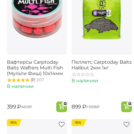
Вафтерсы Carptoday
Пеллетс Carptoday Baits
Baits Wafters Multi Fish
Halibut 2мм 1кг
(Мульти Фиш) 10х14мм
207
В наличии
В наличии
‍399‍
₽
‍899‍
₽
‍469‍
₽
‍1 058‍
₽
-15%
-15%