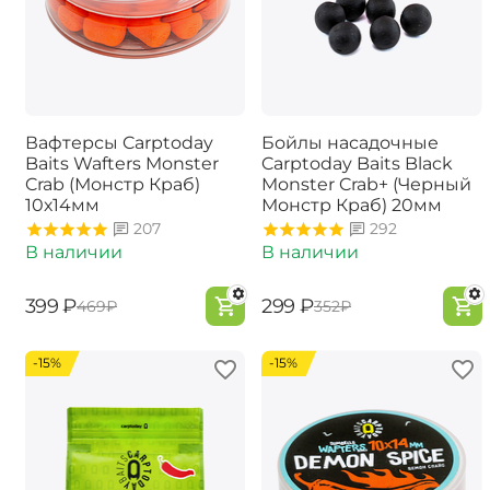
Вафтерсы Carptoday
Бойлы насадочные
Baits Wafters Monster
Carptoday Baits Black
Crab (Монстр Краб)
Monster Crab+ (Черный
10х14мм
Монстр Краб) 20мм
207
292
В наличии
В наличии
‍399‍
₽
‍299‍
₽
‍469‍
₽
‍352‍
₽
-15%
-15%