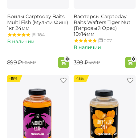
Бойлы Carptoday Baits
Вафтерсы Carptoday
Multi Fish (Мульти Фиш)
Baits Wafters Tiger Nut
1кг 24мм
(Тигровый Орех)
10х14мм
184
207
В наличии
В наличии
‍899‍
₽
‍399‍
₽
‍1 058‍
₽
‍469‍
₽
-15%
-15%