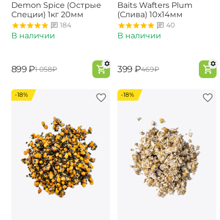
Demon Spice (Острые
Baits Wafters Plum
Специи) 1кг 20мм
(Слива) 10х14мм
184
40
В наличии
В наличии
‍899‍
₽
‍399‍
₽
‍1 058‍
₽
‍469‍
₽
-18%
-18%