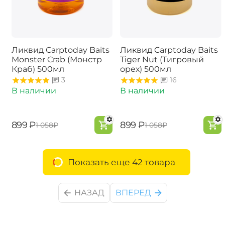
Ликвид Carptoday Baits
Ликвид Carptoday Baits
Monster Crab (Монстр
Tiger Nut (Тигровый
Краб) 500мл
орех) 500мл
3
16
В наличии
В наличии
‍899‍
₽
‍899‍
₽
‍1 058‍
₽
‍1 058‍
₽
Показать еще 42 товара
НАЗАД
ВПЕРЕД