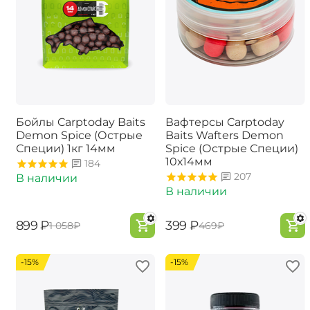
Бойлы Carptoday Baits
Вафтерсы Carptoday
Demon Spice (Острые
Baits Wafters Demon
Специи) 1кг 14мм
Spice (Острые Специи)
10х14мм
184
207
В наличии
В наличии
‍899‍
₽
‍399‍
₽
‍1 058‍
₽
‍469‍
₽
-15%
-15%