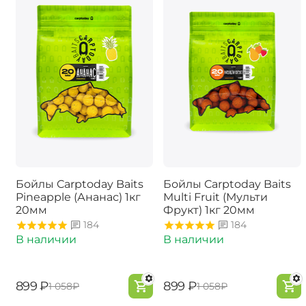
Бойлы Carptoday Baits
Бойлы Carptoday Baits
Pineapple (Ананас) 1кг
Multi Fruit (Мульти
20мм
Фрукт) 1кг 20мм
184
184
В наличии
В наличии
‍899‍
₽
‍899‍
₽
‍1 058‍
₽
‍1 058‍
₽