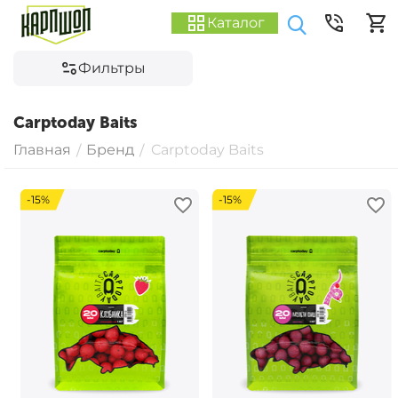
Каталог
Фильтры
Carptoday Baits
Главная
Бренд
Carptoday Baits
/
/
-15%
-15%