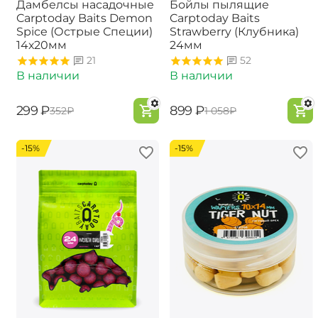
Дамбелсы насадочные
Бойлы пылящие
Carptoday Baits Demon
Carptoday Baits
Spice (Острые Специи)
Strawberry (Клубника)
14х20мм
24мм
21
52
В наличии
В наличии
‍299‍
₽
‍899‍
₽
‍352‍
₽
‍1 058‍
₽
-15%
-15%