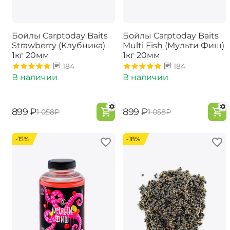
Бойлы Carptoday Baits
Бойлы Carptoday Baits
Strawberry (Клубника)
Multi Fish (Мульти Фиш)
1кг 20мм
1кг 20мм
184
184
В наличии
В наличии
‍899‍
₽
‍899‍
₽
‍1 058‍
₽
‍1 058‍
₽
-15%
-18%