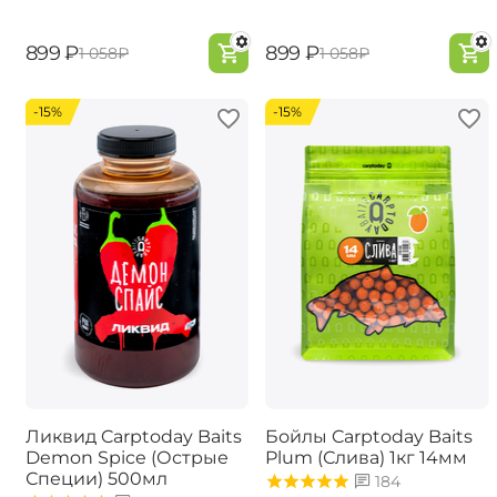
‍899‍
₽
‍899‍
₽
‍1 058‍
₽
‍1 058‍
₽
-15%
-15%
Ликвид Carptoday Baits
Бойлы Carptoday Baits
Demon Spice (Острые
Plum (Слива) 1кг 14мм
Специи) 500мл
184