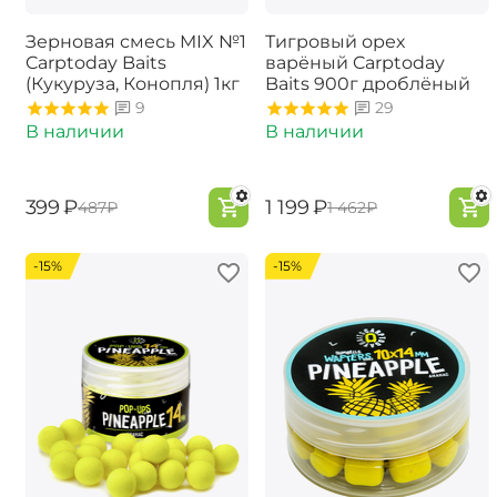
Зерновая смесь MIX №1
Тигровый орех
Carptoday Baits
варёный Carptoday
(Кукуруза, Конопля) 1кг
Baits 900г дроблёный
9
29
В наличии
В наличии
‍399‍
₽
‍1 199‍
₽
‍487‍
₽
‍1 462‍
₽
-15%
-15%