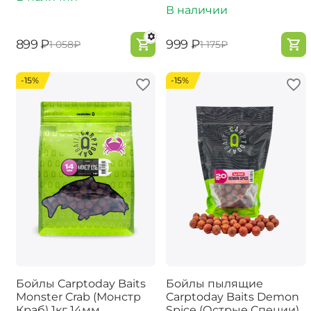
В наличии
‍899‍
₽
‍999‍
₽
‍1 058‍
₽
‍1 175‍
₽
-15%
-15%
Бойлы Carptoday Baits
Бойлы пылящие
Monster Crab (Монстр
Carptoday Baits Demon
Краб) 1кг 14мм
Spice (Острые Специи)