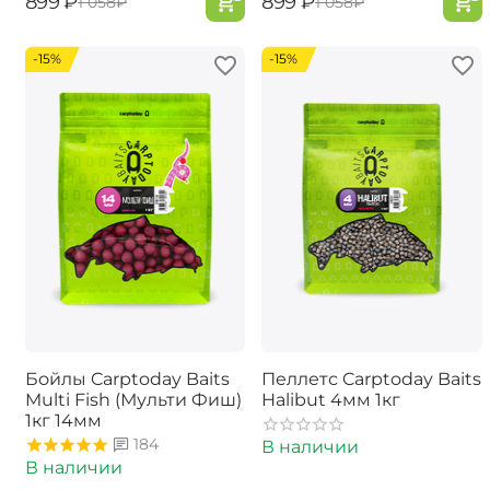
‍899‍
₽
‍899‍
₽
‍1 058‍
₽
‍1 058‍
₽
-15%
-15%
Бойлы Carptoday Baits
Пеллетс Carptoday Baits
Multi Fish (Мульти Фиш)
Halibut 4мм 1кг
1кг 14мм
184
В наличии
В наличии