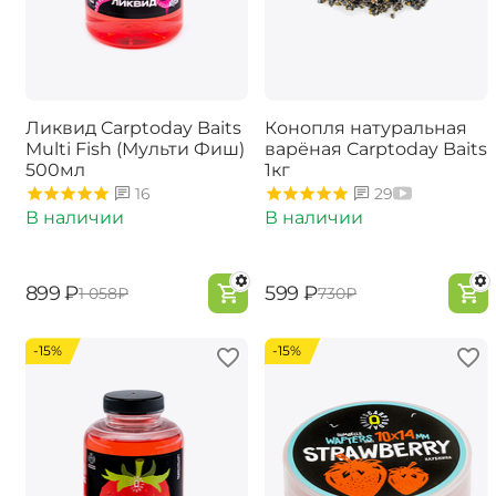
Ликвид Carptoday Baits
Конопля натуральная
Multi Fish (Мульти Фиш)
варёная Carptoday Baits
500мл
1кг
16
29
В наличии
В наличии
‍899‍
₽
‍599‍
₽
‍1 058‍
₽
‍730‍
₽
-15%
-15%