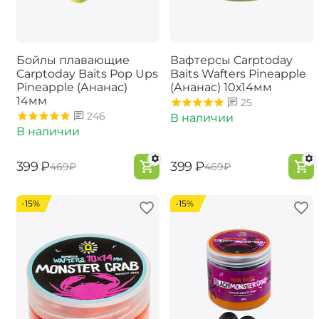
Бойлы плавающие
Вафтерсы Carptoday
Carptoday Baits Pop Ups
Baits Wafters Pineapple
Pineapple (Ананас)
(Ананас) 10х14мм
14мм
25
246
В наличии
В наличии
‍399‍
₽
‍399‍
₽
‍469‍
₽
‍469‍
₽
-15%
-15%