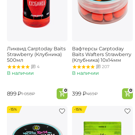
Ликвид Carptoday Baits
Вафтерсы Carptoday
Strawberry (Клубника)
Baits Wafters Strawberry
500мл
(Клубника) 10х14мм
4
207
В наличии
В наличии
‍899‍
₽
‍399‍
₽
‍1 058‍
₽
‍469‍
₽
-15%
-15%