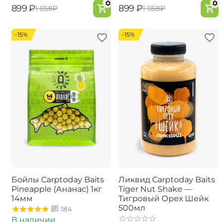
‍899‍
₽
‍899‍
₽
‍1 058‍
₽
‍1 058‍
₽
-15%
-15%
Бойлы Carptoday Baits
Ликвид Carptoday Baits
Pineapple (Ананас) 1кг
Tiger Nut Shake —
14мм
Тигровый Орех Шейк
500мл
184
В наличии