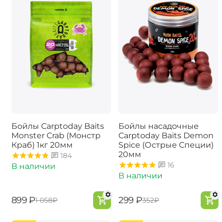
Бойлы Carptoday Baits
Бойлы насадочные
Monster Crab (Монстр
Carptoday Baits Demon
Краб) 1кг 20мм
Spice (Острые Специи)
20мм
184
16
В наличии
В наличии
‍899‍
₽
‍299‍
₽
‍1 058‍
₽
‍352‍
₽