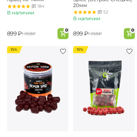
20мм
184
52
В наличии
В наличии
‍899‍
₽
‍899‍
₽
‍1 058‍
₽
‍1 058‍
₽
-15%
-15%