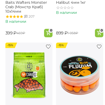
Baits Wafters Monster
Halibut 4мм 1кг
Crab (Монстр Краб)
10х14мм
В наличии
207
В наличии
‍399‍
₽
‍899‍
₽
‍469‍
₽
‍1 058‍
₽
-15%
-15%