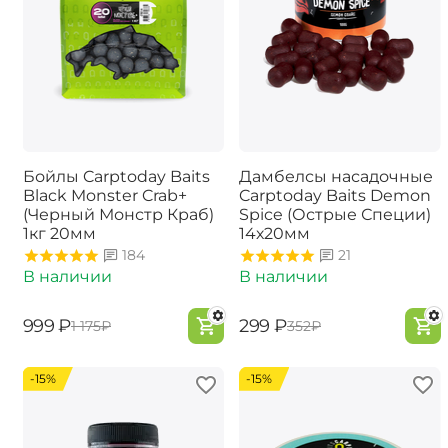
Бойлы Carptoday Baits
Дамбелсы насадочные
Black Monster Crab+
Carptoday Baits Demon
(Черный Монстр Краб)
Spice (Острые Специи)
1кг 20мм
14х20мм
184
21
В наличии
В наличии
‍999‍
₽
‍299‍
₽
‍1 175‍
₽
‍352‍
₽
-15%
-15%