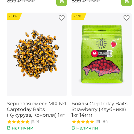
‍899‍
₽
‍899‍
₽
‍1 058‍
₽
‍1 058‍
₽
-18%
-15%
Зерновая смесь MIX №1
Бойлы Carptoday Baits
Carptoday Baits
Strawberry (Клубника)
(Кукуруза, Конопля) 1кг
1кг 14мм
9
184
В наличии
В наличии