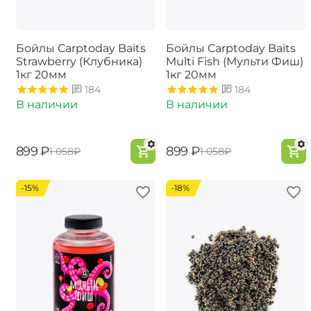
Бойлы Carptoday Baits
Бойлы Carptoday Baits
Strawberry (Клубника)
Multi Fish (Мульти Фиш)
1кг 20мм
1кг 20мм
184
184
В наличии
В наличии
‍899‍
₽
‍899‍
₽
‍1 058‍
₽
‍1 058‍
₽
-15%
-18%