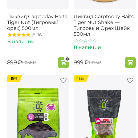
Ликвид Carptoday Baits
Ликвид Carptoday Baits
Tiger Nut (Тигровый
Tiger Nut Shake —
орех) 500мл
Тигровый Орех Шейк
500мл
16
В наличии
В наличии
‍899‍
₽
‍999‍
₽
‍1 058‍
₽
‍1 175‍
₽
-15%
-15%