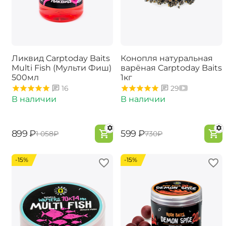
Ликвид Carptoday Baits
Конопля натуральная
Multi Fish (Мульти Фиш)
варёная Carptoday Baits
500мл
1кг
16
29
В наличии
В наличии
‍899‍
₽
‍599‍
₽
‍1 058‍
₽
‍730‍
₽
-15%
-15%