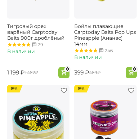
Тигровый орех
Бойлы плавающие
варёный Carptoday
Carptoday Baits Pop Ups
Baits 900г дроблёный
Pineapple (Ананас)
14мм
29
246
В наличии
В наличии
‍1 199‍
₽
‍399‍
₽
‍1 462‍
₽
‍469‍
₽
-15%
-15%