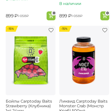
В наличии
‍899‍
₽
‍899‍
₽
‍1 058‍
₽
‍1 058‍
₽
-15%
-15%
Бойлы Carptoday Baits
Ликвид Carptoday Baits
Strawberry (Клубника)
Monster Crab (Монстр
1кг 24мм
Краб) 500мл