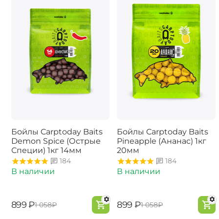
Бойлы Carptoday Baits
Бойлы Carptoday Baits
Demon Spice (Острые
Pineapple (Ананас) 1кг
Специи) 1кг 14мм
20мм
184
184
В наличии
В наличии
‍899‍
₽
‍899‍
₽
‍1 058‍
₽
‍1 058‍
₽