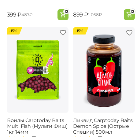
‍399‍
₽
‍899‍
₽
‍487‍
₽
‍1 058‍
₽
-15%
-15%
Бойлы Carptoday Baits
Ликвид Carptoday Baits
Multi Fish (Мульти Фиш)
Demon Spice (Острые
1кг 14мм
Специи) 500мл