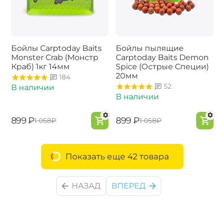
Бойлы Carptoday Baits
Бойлы пылящие
Monster Crab (Монстр
Carptoday Baits Demon
Краб) 1кг 14мм
Spice (Острые Специи)
20мм
184
52
В наличии
В наличии
‍899‍
₽
‍899‍
₽
‍1 058‍
₽
‍1 058‍
₽
Показать еще 42 товара
НАЗАД
ВПЕРЕД