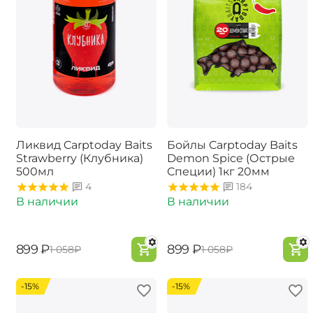
Ликвид Carptoday Baits
Бойлы Carptoday Baits
Strawberry (Клубника)
Demon Spice (Острые
500мл
Специи) 1кг 20мм
4
184
В наличии
В наличии
‍899‍
₽
‍899‍
₽
‍1 058‍
₽
‍1 058‍
₽
-15%
-15%