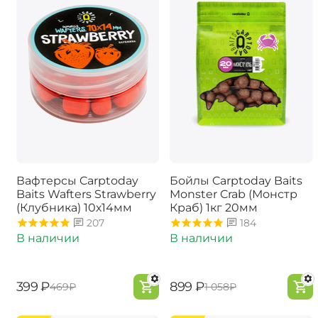
Вафтерсы Carptoday
Бойлы Carptoday Baits
Baits Wafters Strawberry
Monster Crab (Монстр
(Клубника) 10х14мм
Краб) 1кг 20мм
207
184
В наличии
В наличии
‍399‍
₽
‍899‍
₽
‍469‍
₽
‍1 058‍
₽