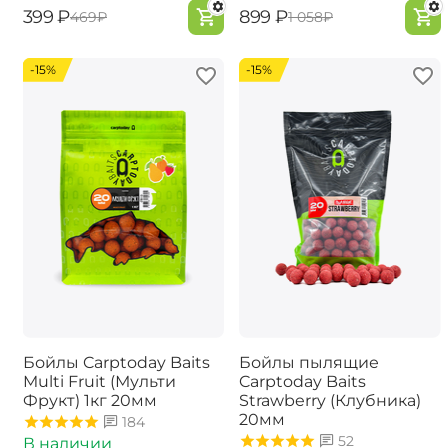
‍399‍
₽
‍899‍
₽
‍469‍
₽
‍1 058‍
₽
-15%
-15%
Бойлы Carptoday Baits
Бойлы пылящие
Multi Fruit (Мульти
Carptoday Baits
Фрукт) 1кг 20мм
Strawberry (Клубника)
20мм
184
52
В наличии