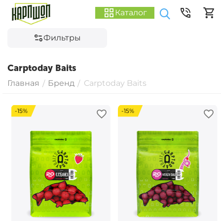
Каталог
Фильтры
Carptoday Baits
Главная
Бренд
Carptoday Baits
/
/
-15%
-15%