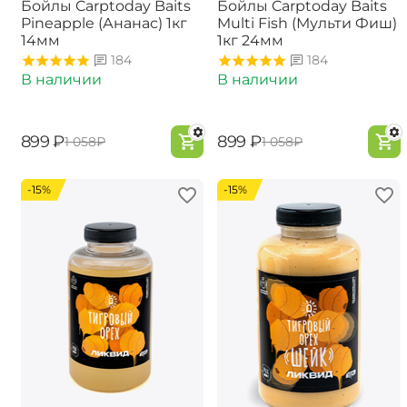
Бойлы Carptoday Baits
Бойлы Carptoday Baits
Pineapple (Ананас) 1кг
Multi Fish (Мульти Фиш)
14мм
1кг 24мм
184
184
В наличии
В наличии
‍899‍
₽
‍899‍
₽
‍1 058‍
₽
‍1 058‍
₽
-15%
-15%