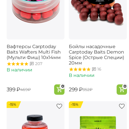
Вафтерсы Carptoday
Бойлы насадочные
Baits Wafters Multi Fish
Carptoday Baits Demon
(Мульти Фиш) 10х14мм
Spice (Острые Специи)
20мм
207
16
В наличии
В наличии
‍399‍
₽
‍299‍
₽
‍469‍
₽
‍352‍
₽
-15%
-15%