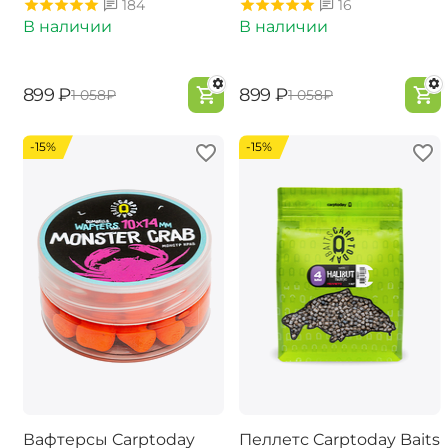
184
16
В наличии
В наличии
‍899‍
₽
‍899‍
₽
‍1 058‍
₽
‍1 058‍
₽
-15%
-15%
Вафтерсы Carptoday
Пеллетс Carptoday Baits