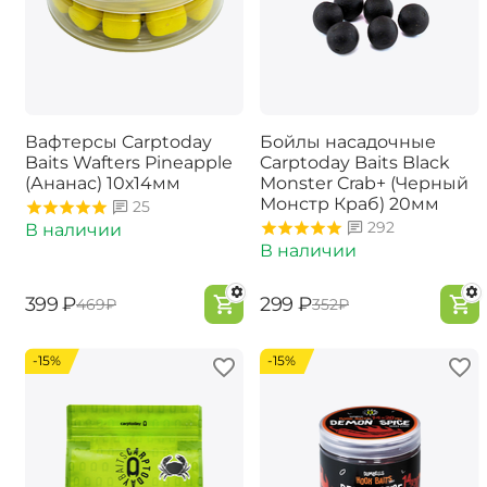
Вафтерсы Carptoday
Бойлы насадочные
Baits Wafters Pineapple
Carptoday Baits Black
(Ананас) 10х14мм
Monster Crab+ (Черный
Монстр Краб) 20мм
25
292
В наличии
В наличии
‍399‍
₽
‍299‍
₽
‍469‍
₽
‍352‍
₽
-15%
-15%