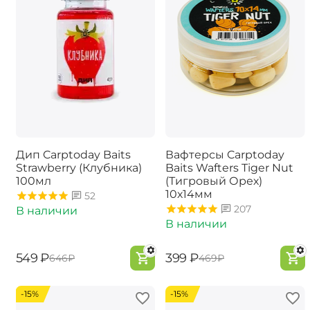
Дип Carptoday Baits
Вафтерсы Carptoday
Strawberry (Клубника)
Baits Wafters Tiger Nut
100мл
(Тигровый Орех)
10х14мм
52
207
В наличии
В наличии
‍549‍
₽
‍399‍
₽
‍646‍
₽
‍469‍
₽
-15%
-15%