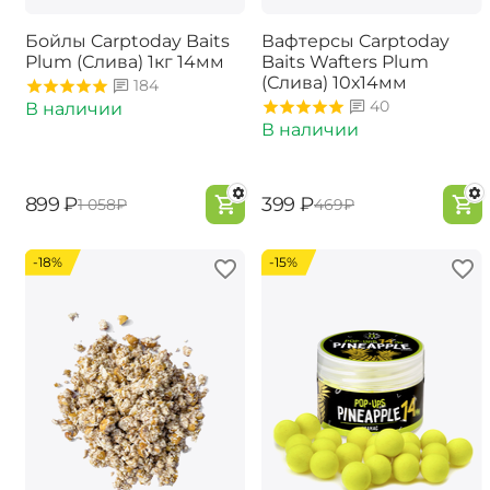
Бойлы Carptoday Baits
Вафтерсы Carptoday
Plum (Слива) 1кг 14мм
Baits Wafters Plum
(Слива) 10х14мм
184
40
В наличии
В наличии
‍899‍
₽
‍399‍
₽
‍1 058‍
₽
‍469‍
₽
-18%
-15%