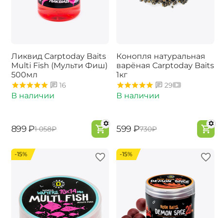
Ликвид Carptoday Baits
Конопля натуральная
Multi Fish (Мульти Фиш)
варёная Carptoday Baits
500мл
1кг
16
29
В наличии
В наличии
‍899‍
₽
‍599‍
₽
‍1 058‍
₽
‍730‍
₽
-15%
-15%