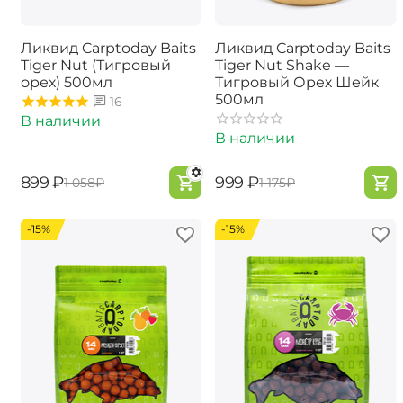
Ликвид Carptoday Baits
Ликвид Carptoday Baits
Tiger Nut (Тигровый
Tiger Nut Shake —
орех) 500мл
Тигровый Орех Шейк
500мл
16
В наличии
В наличии
‍899‍
₽
‍999‍
₽
‍1 058‍
₽
‍1 175‍
₽
-15%
-15%