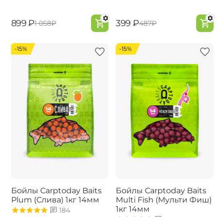
‍899‍
₽
‍399‍
₽
‍1 058‍
₽
‍487‍
₽
-15%
-15%
Бойлы Carptoday Baits
Бойлы Carptoday Baits
Plum (Слива) 1кг 14мм
Multi Fish (Мульти Фиш)
1кг 14мм
184