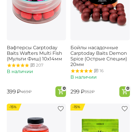
Вафтерсы Carptoday
Бойлы насадочные
Baits Wafters Multi Fish
Carptoday Baits Demon
(Мульти Фиш) 10х14мм
Spice (Острые Специи)
20мм
207
16
В наличии
В наличии
‍399‍
₽
‍299‍
₽
‍469‍
₽
‍352‍
₽
-15%
-15%