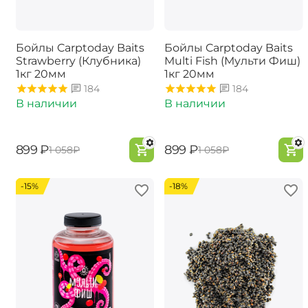
Бойлы Carptoday Baits
Бойлы Carptoday Baits
Strawberry (Клубника)
Multi Fish (Мульти Фиш)
1кг 20мм
1кг 20мм
184
184
В наличии
В наличии
‍899‍
₽
‍899‍
₽
‍1 058‍
₽
‍1 058‍
₽
-15%
-18%