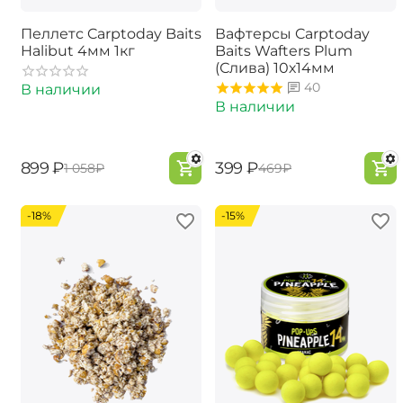
Пеллетс Carptoday Baits
Вафтерсы Carptoday
Halibut 4мм 1кг
Baits Wafters Plum
(Слива) 10х14мм
40
В наличии
В наличии
‍899‍
₽
‍399‍
₽
‍1 058‍
₽
‍469‍
₽
-18%
-15%