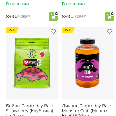
В наличии
В наличии
‍899‍
₽
‍899‍
₽
‍1 058‍
₽
‍1 058‍
₽
-15%
-15%
Бойлы Carptoday Baits
Ликвид Carptoday Baits
Strawberry (Клубника)
Monster Crab (Монстр
1кг 24мм
Краб) 500мл