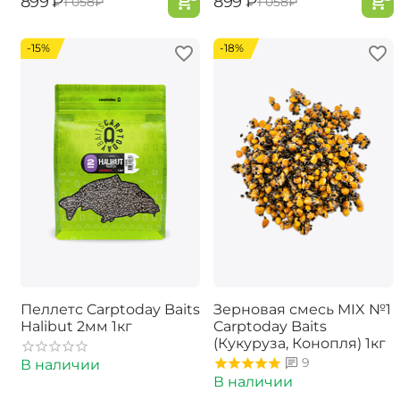
‍899‍
₽
‍899‍
₽
‍1 058‍
₽
‍1 058‍
₽
-15%
-18%
Пеллетс Carptoday Baits
Зерновая смесь MIX №1
Halibut 2мм 1кг
Carptoday Baits
(Кукуруза, Конопля) 1кг
9
В наличии
В наличии