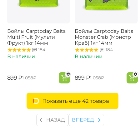
Бойлы Carptoday Baits
Бойлы Carptoday Baits
Multi Fruit (Мульти
Monster Crab (Монстр
Фрукт) 1кг 14мм
Краб) 1кг 14мм
184
184
В наличии
В наличии
‍899‍
₽
‍899‍
₽
‍1 058‍
₽
‍1 058‍
₽
Показать еще 42 товара
НАЗАД
ВПЕРЕД