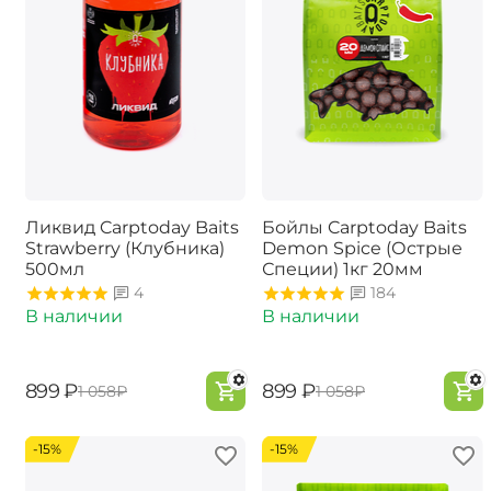
Ликвид Carptoday Baits
Бойлы Carptoday Baits
Strawberry (Клубника)
Demon Spice (Острые
500мл
Специи) 1кг 20мм
4
184
В наличии
В наличии
‍899‍
₽
‍899‍
₽
‍1 058‍
₽
‍1 058‍
₽
-15%
-15%