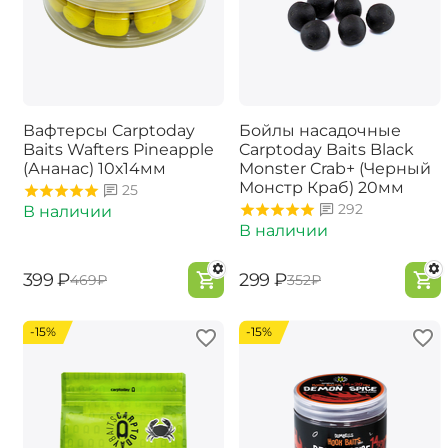
Вафтерсы Carptoday
Бойлы насадочные
Baits Wafters Pineapple
Carptoday Baits Black
(Ананас) 10х14мм
Monster Crab+ (Черный
Монстр Краб) 20мм
25
292
В наличии
В наличии
‍399‍
₽
‍299‍
₽
‍469‍
₽
‍352‍
₽
-15%
-15%