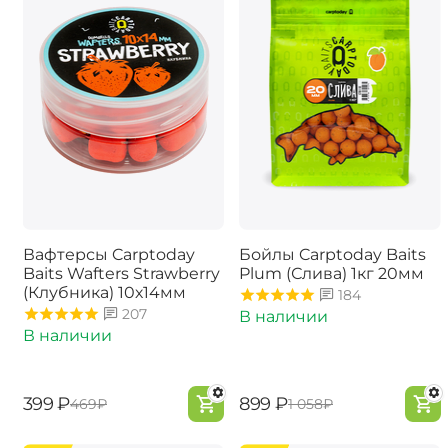
Вафтерсы Carptoday
Бойлы Carptoday Baits
Baits Wafters Strawberry
Plum (Слива) 1кг 20мм
(Клубника) 10х14мм
184
207
В наличии
В наличии
‍399‍
₽
‍899‍
₽
‍469‍
₽
‍1 058‍
₽