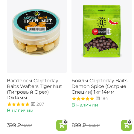
Вафтерсы Carptoday
Бойлы Carptoday Baits
Baits Wafters Tiger Nut
Demon Spice (Острые
(Тигровый Орех)
Специи) 1кг 14мм
10х14мм
184
207
В наличии
В наличии
‍399‍
₽
‍899‍
₽
‍469‍
₽
‍1 058‍
₽