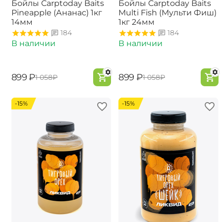
Бойлы Carptoday Baits
Бойлы Carptoday Baits
Pineapple (Ананас) 1кг
Multi Fish (Мульти Фиш)
14мм
1кг 24мм
184
184
В наличии
В наличии
‍899‍
₽
‍899‍
₽
‍1 058‍
₽
‍1 058‍
₽
-15%
-15%