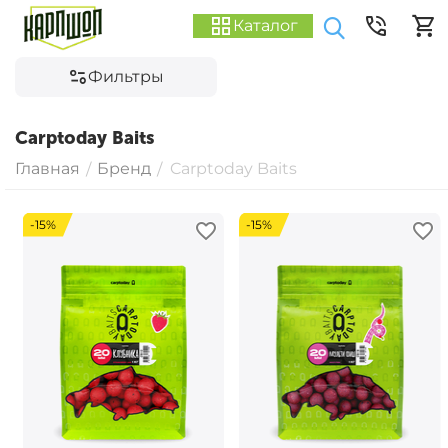
Каталог
Фильтры
Carptoday Baits
Главная
Бренд
Carptoday Baits
/
/
-15%
-15%