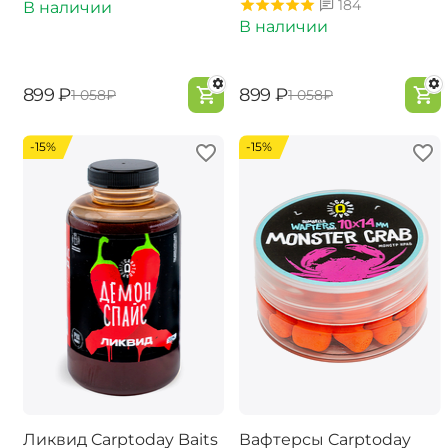
184
В наличии
В наличии
‍899‍
₽
‍899‍
₽
‍1 058‍
₽
‍1 058‍
₽
-15%
-15%
Ликвид Carptoday Baits
Вафтерсы Carptoday