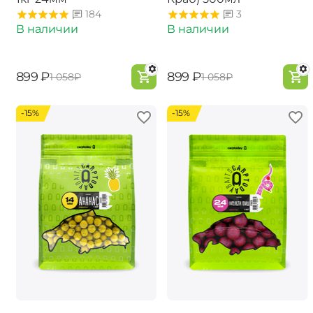
184
3
В наличии
В наличии
‍899‍
₽
‍899‍
₽
‍1 058‍
₽
‍1 058‍
₽
-15%
-15%