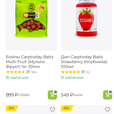
Бойлы Carptoday Baits
Дип Carptoday Baits
Multi Fruit (Мульти
Strawberry (Клубника)
Фрукт) 1кг 20мм
100мл
184
52
В наличии
В наличии
‍899‍
₽
‍549‍
₽
‍1 058‍
₽
‍646‍
₽
-15%
-15%