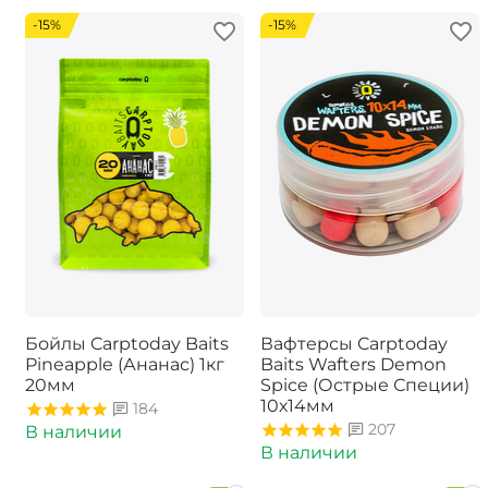
-15%
-15%
Бойлы Carptoday Baits
Вафтерсы Carptoday
Pineapple (Ананас) 1кг
Baits Wafters Demon
20мм
Spice (Острые Специи)
10х14мм
184
207
В наличии
В наличии