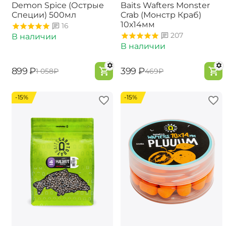
Demon Spice (Острые
Baits Wafters Monster
Специи) 500мл
Crab (Монстр Краб)
10х14мм
16
207
В наличии
В наличии
‍899‍
₽
‍399‍
₽
‍1 058‍
₽
‍469‍
₽
-15%
-15%