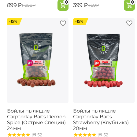
‍899‍
₽
‍399‍
₽
‍1 058‍
₽
‍469‍
₽
-15%
-15%
Бойлы пылящие
Бойлы пылящие
Carptoday Baits Demon
Carptoday Baits
Spice (Острые Специи)
Strawberry (Клубника)
24мм
20мм
52
52