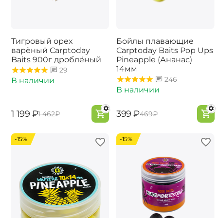
Тигровый орех
Бойлы плавающие
варёный Carptoday
Carptoday Baits Pop Ups
Baits 900г дроблёный
Pineapple (Ананас)
14мм
29
246
В наличии
В наличии
‍1 199‍
₽
‍399‍
₽
‍1 462‍
₽
‍469‍
₽
-15%
-15%