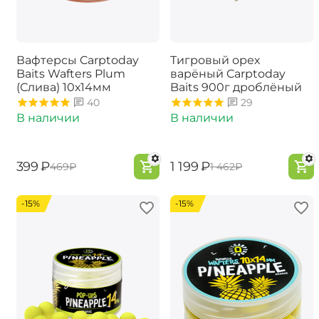
Вафтерсы Carptoday
Тигровый орех
Baits Wafters Plum
варёный Carptoday
(Слива) 10х14мм
Baits 900г дроблёный
40
29
В наличии
В наличии
‍399‍
₽
‍1 199‍
₽
‍469‍
₽
‍1 462‍
₽
-15%
-15%