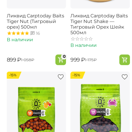
Ликвид Carptoday Baits
Ликвид Carptoday Baits
Tiger Nut (Тигровый
Tiger Nut Shake —
орех) 500мл
Тигровый Орех Шейк
500мл
16
В наличии
В наличии
‍899‍
₽
‍999‍
₽
‍1 058‍
₽
‍1 175‍
₽
-15%
-15%