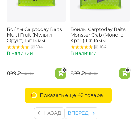
Бойлы Carptoday Baits
Бойлы Carptoday Baits
Multi Fruit (Мульти
Monster Crab (Монстр
Фрукт) 1кг 14мм
Краб) 1кг 14мм
184
184
В наличии
В наличии
‍899‍
₽
‍899‍
₽
‍1 058‍
₽
‍1 058‍
₽
Показать еще 42 товара
НАЗАД
ВПЕРЕД