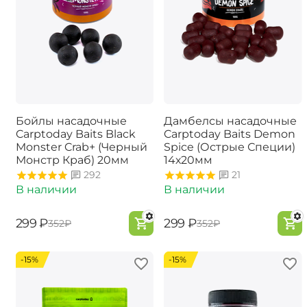
Бойлы насадочные
Дамбелсы насадочные
Carptoday Baits Black
Carptoday Baits Demon
Monster Crab+ (Черный
Spice (Острые Специи)
Монстр Краб) 20мм
14х20мм
292
21
В наличии
В наличии
‍299‍
₽
‍299‍
₽
‍352‍
₽
‍352‍
₽
-15%
-15%