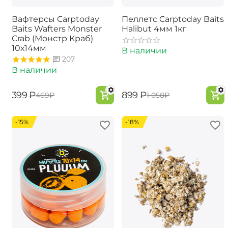
Вафтерсы Carptoday
Пеллетс Carptoday Baits
Baits Wafters Monster
Halibut 4мм 1кг
Crab (Монстр Краб)
10х14мм
В наличии
207
В наличии
‍399‍
₽
‍899‍
₽
‍469‍
₽
‍1 058‍
₽
-15%
-18%