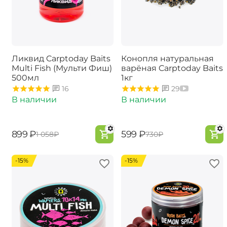
Ликвид Carptoday Baits
Конопля натуральная
Multi Fish (Мульти Фиш)
варёная Carptoday Baits
500мл
1кг
16
29
В наличии
В наличии
‍899‍
₽
‍599‍
₽
‍1 058‍
₽
‍730‍
₽
-15%
-15%