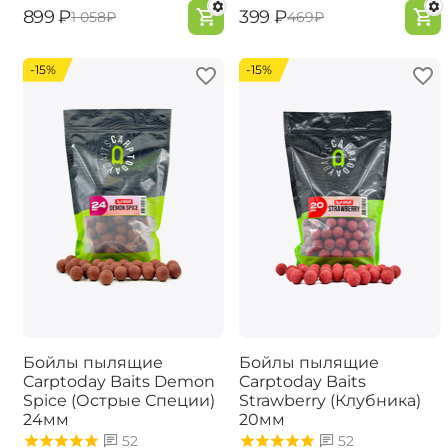
‍899‍
₽
‍399‍
₽
‍1 058‍
₽
‍469‍
₽
-15%
-15%
Бойлы пылящие
Бойлы пылящие
Carptoday Baits Demon
Carptoday Baits
Spice (Острые Специи)
Strawberry (Клубника)
24мм
20мм
52
52