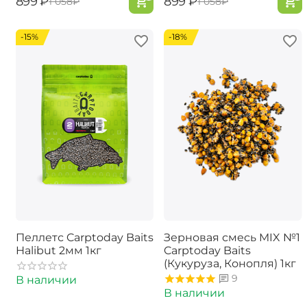
‍899‍
₽
‍899‍
₽
‍1 058‍
₽
‍1 058‍
₽
-15%
-18%
Пеллетс Carptoday Baits
Зерновая смесь MIX №1
Halibut 2мм 1кг
Carptoday Baits
(Кукуруза, Конопля) 1кг
9
В наличии
В наличии