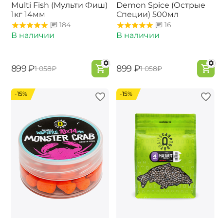
Multi Fish (Мульти Фиш)
Demon Spice (Острые
1кг 14мм
Специи) 500мл
184
16
В наличии
В наличии
‍899‍
₽
‍899‍
₽
‍1 058‍
₽
‍1 058‍
₽
-15%
-15%