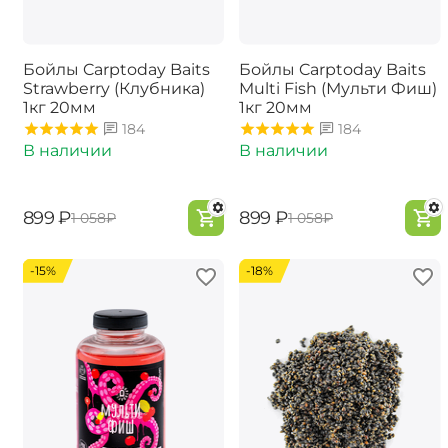
Бойлы Carptoday Baits
Бойлы Carptoday Baits
Strawberry (Клубника)
Multi Fish (Мульти Фиш)
1кг 20мм
1кг 20мм
184
184
В наличии
В наличии
‍899‍
₽
‍899‍
₽
‍1 058‍
₽
‍1 058‍
₽
-15%
-18%