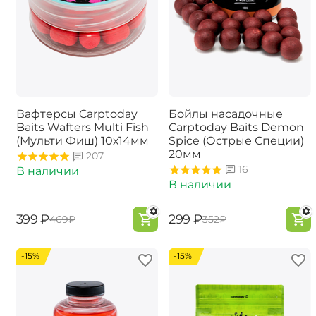
Вафтерсы Carptoday
Бойлы насадочные
Baits Wafters Multi Fish
Carptoday Baits Demon
(Мульти Фиш) 10х14мм
Spice (Острые Специи)
20мм
207
16
В наличии
В наличии
‍399‍
₽
‍299‍
₽
‍469‍
₽
‍352‍
₽
-15%
-15%