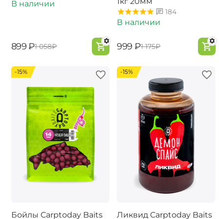
1кг 20мм
В наличии
184
В наличии
‍899‍
₽
‍999‍
₽
‍1 058‍
₽
‍1 175‍
₽
-15%
-15%
Бойлы Carptoday Baits
Ликвид Carptoday Baits