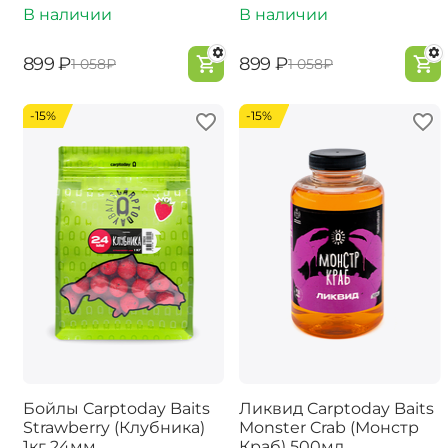
В наличии
В наличии
‍899‍
₽
‍899‍
₽
‍1 058‍
₽
‍1 058‍
₽
-15%
-15%
Бойлы Carptoday Baits
Ликвид Carptoday Baits
Strawberry (Клубника)
Monster Crab (Монстр
1кг 24мм
Краб) 500мл