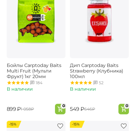
Бойлы Carptoday Baits
Дип Carptoday Baits
Multi Fruit (Мульти
Strawberry (Клубника)
Фрукт) 1кг 20мм
100мл
184
52
В наличии
В наличии
‍899‍
₽
‍549‍
₽
‍1 058‍
₽
‍646‍
₽
-15%
-15%