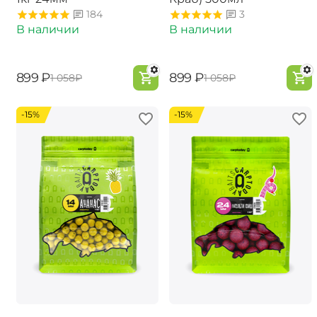
184
3
В наличии
В наличии
‍899‍
₽
‍899‍
₽
‍1 058‍
₽
‍1 058‍
₽
-15%
-15%