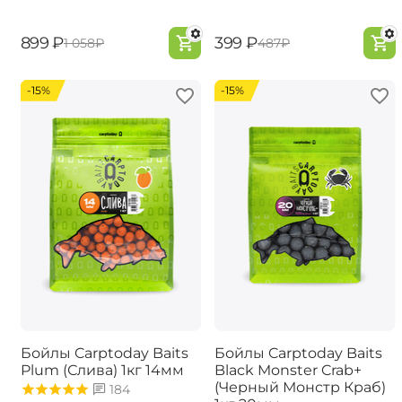
‍899‍
₽
‍399‍
₽
‍1 058‍
₽
‍487‍
₽
-15%
-15%
Бойлы Carptoday Baits
Бойлы Carptoday Baits
Plum (Слива) 1кг 14мм
Black Monster Crab+
(Черный Монстр Краб)
184