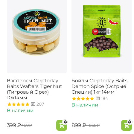
Вафтерсы Carptoday
Бойлы Carptoday Baits
Baits Wafters Tiger Nut
Demon Spice (Острые
(Тигровый Орех)
Специи) 1кг 14мм
10х14мм
184
207
В наличии
В наличии
‍399‍
₽
‍899‍
₽
‍469‍
₽
‍1 058‍
₽