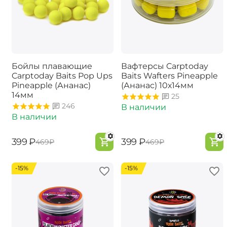
Бойлы плавающие
Вафтерсы Carptoday
Carptoday Baits Pop Ups
Baits Wafters Pineapple
Pineapple (Ананас)
(Ананас) 10х14мм
14мм
25
246
В наличии
В наличии
‍399‍
₽
‍399‍
₽
‍469‍
₽
‍469‍
₽
-15%
-15%