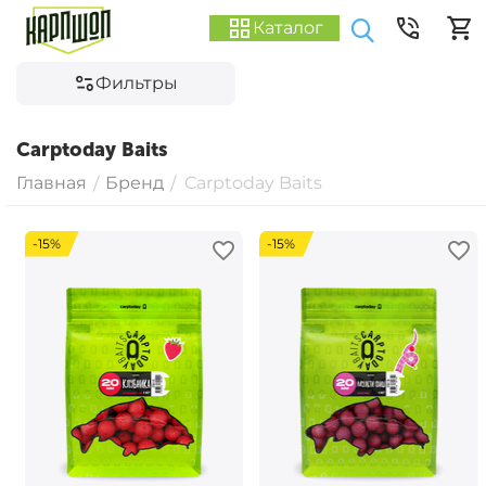
Каталог
Фильтры
Carptoday Baits
Главная
Бренд
Carptoday Baits
/
/
-15%
-15%