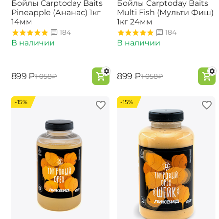
Бойлы Carptoday Baits
Бойлы Carptoday Baits
Pineapple (Ананас) 1кг
Multi Fish (Мульти Фиш)
14мм
1кг 24мм
184
184
В наличии
В наличии
‍899‍
₽
‍899‍
₽
‍1 058‍
₽
‍1 058‍
₽
-15%
-15%