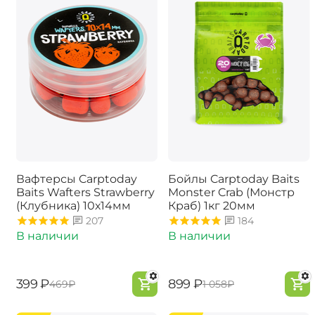
Вафтерсы Carptoday
Бойлы Carptoday Baits
Baits Wafters Strawberry
Monster Crab (Монстр
(Клубника) 10х14мм
Краб) 1кг 20мм
207
184
В наличии
В наличии
‍399‍
₽
‍899‍
₽
‍469‍
₽
‍1 058‍
₽