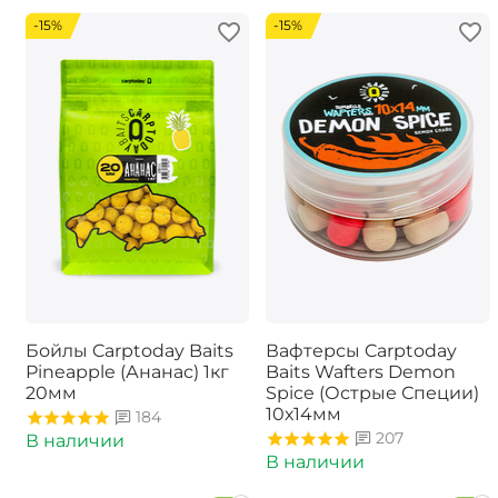
-15%
-15%
Бойлы Carptoday Baits
Вафтерсы Carptoday
Pineapple (Ананас) 1кг
Baits Wafters Demon
20мм
Spice (Острые Специи)
10х14мм
184
207
В наличии
В наличии