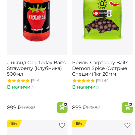
Ликвид Carptoday Baits
Бойлы Carptoday Baits
Strawberry (Клубника)
Demon Spice (Острые
500мл
Специи) 1кг 20мм
4
184
В наличии
В наличии
‍899‍
₽
‍899‍
₽
‍1 058‍
₽
‍1 058‍
₽
-15%
-15%