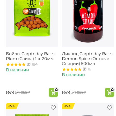
Бойлы Carptoday Baits
Ликвид Carptoday Baits
Plum (Слива) 1кг 20мм
Demon Spice (Острые
Специи) 500мл
184
16
В наличии
В наличии
‍899‍
₽
‍899‍
₽
‍1 058‍
₽
‍1 058‍
₽
-15%
-15%