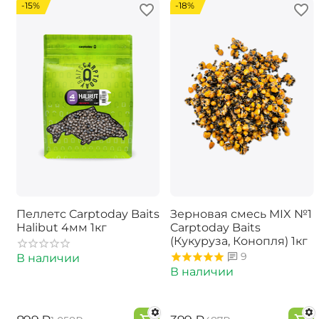
-15%
-18%
Пеллетс Carptoday Baits
Зерновая смесь MIX №1
Halibut 4мм 1кг
Carptoday Baits
(Кукуруза, Конопля) 1кг
9
В наличии
В наличии