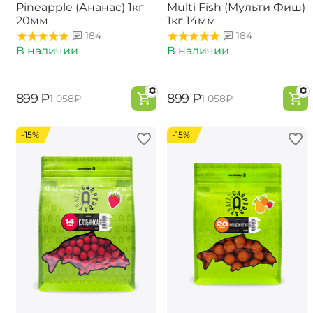
Pineapple (Ананас) 1кг
Multi Fish (Мульти Фиш)
20мм
1кг 14мм
184
184
В наличии
В наличии
‍899‍
₽
‍899‍
₽
‍1 058‍
₽
‍1 058‍
₽
-15%
-15%