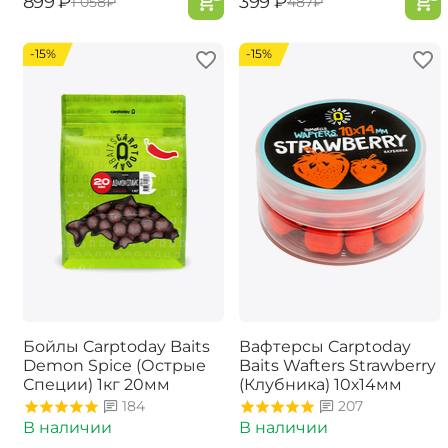
‍899‍
₽
‍399‍
₽
‍1 058‍
₽
‍487‍
₽
-15%
-15%
Бойлы Carptoday Baits
Вафтерсы Carptoday
Demon Spice (Острые
Baits Wafters Strawberry
Специи) 1кг 20мм
(Клубника) 10х14мм
184
207
В наличии
В наличии