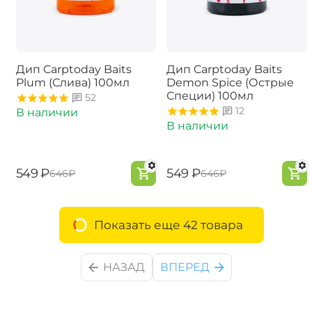
Дип Carptoday Baits
Дип Carptoday Baits
Plum (Слива) 100мл
Demon Spice (Острые
Специи) 100мл
52
12
В наличии
В наличии
‍549‍
₽
‍549‍
₽
‍646‍
₽
‍646‍
₽
Показать еще 42 товара
НАЗАД
ВПЕРЕД