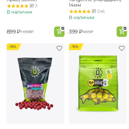
14мм
3
246
В наличии
В наличии
‍899‍
₽
‍399‍
₽
‍1 058‍
₽
‍469‍
₽
-15%
-15%