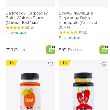
Вафтерсы Carptoday
Бойлы пылящие
Baits Wafters Plum
Carptoday Baits
(Слива) 10х14мм
Pineapple (Ананас)
20мм
40
52
В наличии
В наличии
‍399‍
₽
‍899‍
₽
‍469‍
₽
‍1 058‍
₽
-15%
-15%