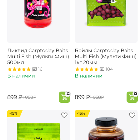
Ликвид Carptoday Baits
Бойлы Carptoday Baits
Multi Fish (Мульти Фиш)
Multi Fish (Мульти Фиш)
500мл
1кг 20мм
16
184
В наличии
В наличии
‍899‍
₽
‍899‍
₽
‍1 058‍
₽
‍1 058‍
₽
-15%
-15%