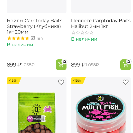
Бойлы Carptoday Baits
Пеллетс Carptoday Baits
Strawberry (Клубника)
Halibut 2мм 1кг
1кг 20мм
184
В наличии
В наличии
‍899‍
₽
‍899‍
₽
‍1 058‍
₽
‍1 058‍
₽
-15%
-15%