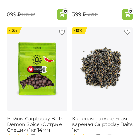
‍899‍
₽
‍399‍
₽
‍1 058‍
₽
‍469‍
₽
-15%
-18%
Бойлы Carptoday Baits
Конопля натуральная
Demon Spice (Острые
варёная Carptoday Baits
Специи) 1кг 14мм
1кг