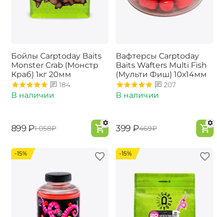
Бойлы Carptoday Baits
Вафтерсы Carptoday
Monster Crab (Монстр
Baits Wafters Multi Fish
Краб) 1кг 20мм
(Мульти Фиш) 10х14мм
184
207
В наличии
В наличии
‍899‍
₽
‍399‍
₽
‍1 058‍
₽
‍469‍
₽
-15%
-15%