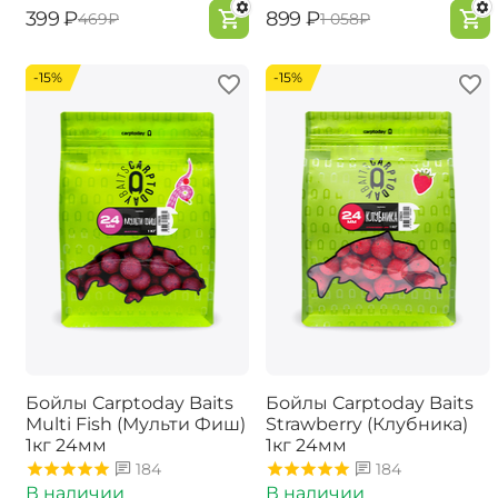
‍399‍
₽
‍899‍
₽
‍469‍
₽
‍1 058‍
₽
-15%
-15%
Бойлы Carptoday Baits
Бойлы Carptoday Baits
Multi Fish (Мульти Фиш)
Strawberry (Клубника)
1кг 24мм
1кг 24мм
184
184
В наличии
В наличии