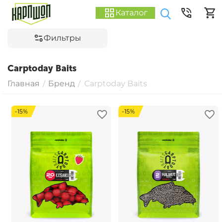
Каталог
Фильтры
Carptoday Baits
Главная
Бренд
Carptoday Baits
/
/
-15%
-15%