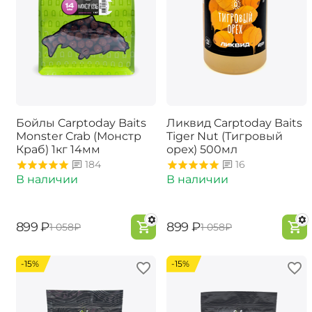
Бойлы Carptoday Baits
Ликвид Carptoday Baits
Monster Crab (Монстр
Tiger Nut (Тигровый
Краб) 1кг 14мм
орех) 500мл
184
16
В наличии
В наличии
‍899‍
₽
‍899‍
₽
‍1 058‍
₽
‍1 058‍
₽
-15%
-15%