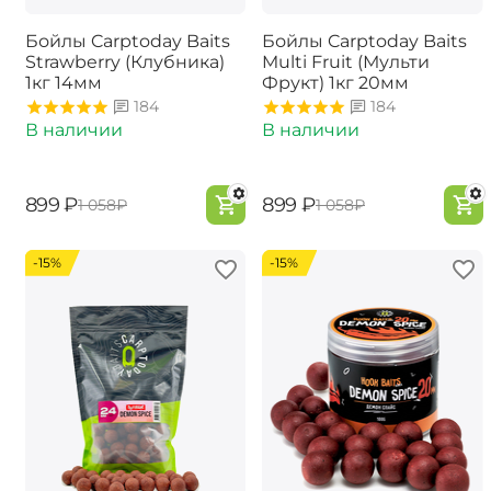
Бойлы Carptoday Baits
Бойлы Carptoday Baits
Strawberry (Клубника)
Multi Fruit (Мульти
1кг 14мм
Фрукт) 1кг 20мм
184
184
В наличии
В наличии
‍899‍
₽
‍899‍
₽
‍1 058‍
₽
‍1 058‍
₽
-15%
-15%