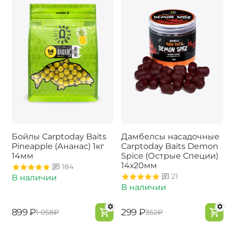
Бойлы Carptoday Baits
Дамбелсы насадочные
Pineapple (Ананас) 1кг
Carptoday Baits Demon
14мм
Spice (Острые Специи)
14х20мм
184
21
В наличии
В наличии
‍899‍
₽
‍299‍
₽
‍1 058‍
₽
‍352‍
₽