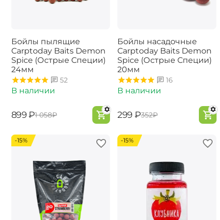
Бойлы пылящие
Бойлы насадочные
Carptoday Baits Demon
Carptoday Baits Demon
Spice (Острые Специи)
Spice (Острые Специи)
24мм
20мм
52
16
В наличии
В наличии
‍899‍
₽
‍299‍
₽
‍1 058‍
₽
‍352‍
₽
-15%
-15%