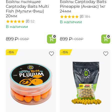
Бойлы пылящие
Бойлы Carptoday Baits
Carptoday Baits Multi
Pineapple (Ананас) 1кг
Fish (Мульти Фиш)
24мм
20мм
184
52
В наличии
В наличии
‍899‍
₽
‍899‍
₽
‍1 058‍
₽
‍1 058‍
₽
-15%
-15%