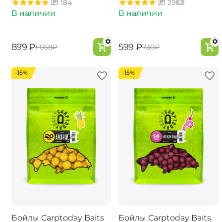
184
29
В наличии
В наличии
‍899‍
₽
‍599‍
₽
‍1 058‍
₽
‍730‍
₽
-15%
-15%
Бойлы Carptoday Baits
Бойлы Carptoday Baits