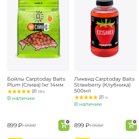
Бойлы Carptoday Baits
Ликвид Carptoday Baits
Plum (Слива) 1кг 14мм
Strawberry (Клубника)
500мл
184
4
В наличии
В наличии
‍899‍
₽
‍899‍
₽
‍1 058‍
₽
‍1 058‍
₽