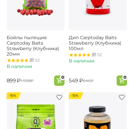
Бойлы пылящие
Дип Carptoday Baits
Carptoday Baits
Strawberry (Клубника)
Strawberry (Клубника)
100мл
20мм
52
52
В наличии
В наличии
‍899‍
₽
‍549‍
₽
‍1 058‍
₽
‍646‍
₽
-15%
-15%