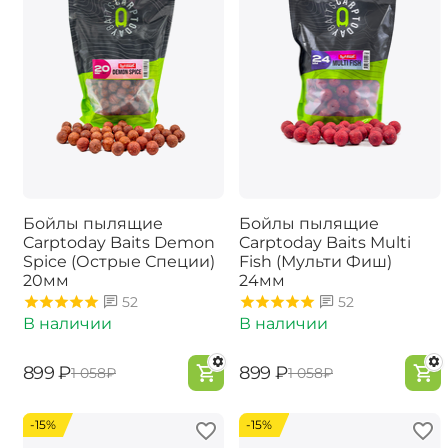
Бойлы пылящие
Бойлы пылящие
Carptoday Baits Demon
Carptoday Baits Multi
Spice (Острые Специи)
Fish (Мульти Фиш)
20мм
24мм
52
52
В наличии
В наличии
‍899‍
₽
‍899‍
₽
‍1 058‍
₽
‍1 058‍
₽
-15%
-15%