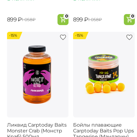
‍899‍
₽
‍899‍
₽
‍1 058‍
₽
‍1 058‍
₽
-15%
-15%
Ликвид Carptoday Baits
Бойлы плавающие
Monster Crab (Монстр
Carptoday Baits Pop Ups
Краб) 500мл
Tangerine (Мандарин)